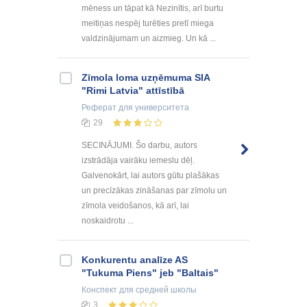
mēness un tāpat kā Nezinītis, arī burtu
meitiņas nespēj turēties pretī miega
valdzinājumam un aizmieg. Un kā ...
Zīmola loma uzņēmuma SIA
"Rimi Latvia" attīstībā
Реферат
для университета
29
SECINĀJUMI. Šo darbu, autors
izstrādāja vairāku iemeslu dēļ.
Galvenokārt, lai autors gūtu plašākas
un precīzākas zināšanas par zīmolu un
zīmola veidošanos, kā arī, lai
noskaidrotu ...
Konkurentu analīze AS
"Tukuma Piens" jeb "Baltais"
Конспект
для средней школы
3