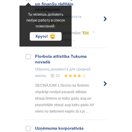
un finanšu rādītāju
novērtējums
Ты можешь добавить
Реферат
для университета
любую работу в список
39
пожеланий.
... "Linde pārtika" piederošus "
Elvi
"
Круто!
veikalus. 4. Darbinieku ...
Florbola attīstība Tukuma
novadā
Образец документа
для средней
школы
23
SECINĀJUMI 1.Secinu ka florbols
vispārīgi runājot pasaulē attīstas
strauji,līmenis ar katru gadu aug,un
populiritāte strauji aug katru gadu.Arī
viens no faktoriem kapēc tā ir,jo ...
Uzņēmuma korporatīvās