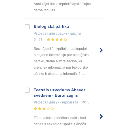
Analizējot datus iepriekš apskatītajās
darba tabulās ...
Bioloģiskā pārtika
Реферат
для средней школы
27
Secinājumi 1. Izpētot un apkopojot
pieejamo informāciju par bioloģisko
pārtiku, darba autore secina, ka
visvairāk informācija par bioloģisko
pārtiku ir pieejama internetā. 2. ...
Teatrāls uzvedums Ābeces
svētkiem - Burtu zaglis
Реферат
для университета
5
Tā nu atkal ir pienākusi nakts, kad
debesīs sāk spīdēt spožais Ābeču