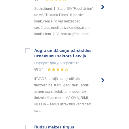
Secinājumi: 1. Starp SIA "Food Union"
un AS "Tukuma Piens" ir ļoti sīva
konkurence, to var redzēt pēc
sociālajos medijos izskanējušajiem
konfliktiem. 2. Visiem uzņēmumiem ...
Augļu un dārzeņu pārstrādes
uzņēmumu sektors Latvijā
Реферат
для университета
27
IEVADS Latvijā strauji attīstās
tirdzniecība. Katru gadu tiek uzcelti
arvien jauni, lielāki un modernāki
tirdzniecības centri. MAXIMA, RIMI,
NELDA – šādus uzrakstus var redzēt
uz ...
Rudzu maizes tirgus