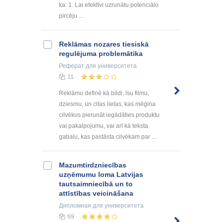
ka: 1. Lai efektīvi uzrunātu potenciālo
pircēju ...
Reklāmas nozares tiesiskā
regulējuma problemātika
Реферат
для университета
11
Reklāmu definē kā bildi, īsu filmu,
dziesmu, un citas lietas, kas mēģina
cilvēkus pierunāt iegādāties produktu
vai pakalpojumu, vai arī kā teksta
gabalu, kas pastāsta cilvēkam par ...
Mazumtirdzniecības
uzņēmumu loma Latvijas
tautsaimniecībā un to
attīstības veicināšana
Дипломная
для университета
69