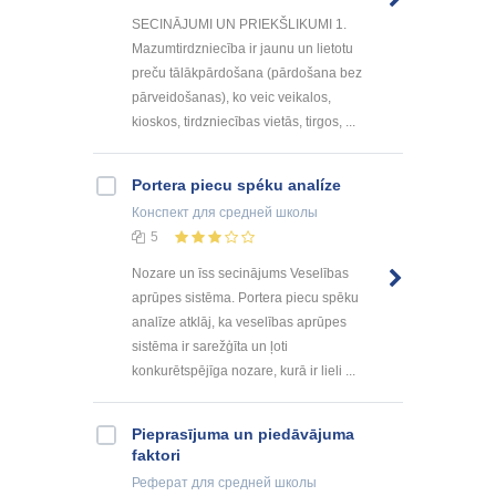
SECINĀJUMI UN PRIEKŠLIKUMI 1.
Mazumtirdzniecība ir jaunu un lietotu
preču tālākpārdošana (pārdošana bez
pārveidošanas), ko veic veikalos,
kioskos, tirdzniecības vietās, tirgos, ...
Portera piecu spéku analíze
Конспект
для средней школы
5
Nozare un īss secinājums Veselības
aprūpes sistēma. Portera piecu spēku
analīze atklāj, ka veselības aprūpes
sistēma ir sarežģīta un ļoti
konkurētspējīga nozare, kurā ir lieli ...
Pieprasījuma un piedāvājuma
faktori
Реферат
для средней школы