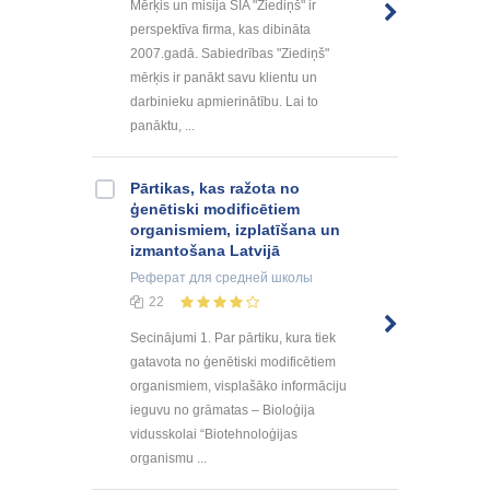
Mērķis un misija SIA "Ziediņš" ir
perspektīva firma, kas dibināta
2007.gadā. Sabiedrības "Ziediņš"
mērķis ir panākt savu klientu un
darbinieku apmierinātību. Lai to
panāktu, ...
Pārtikas, kas ražota no
ģenētiski modificētiem
organismiem, izplatīšana un
izmantošana Latvijā
Реферат
для средней школы
22
Secinājumi 1. Par pārtiku, kura tiek
gatavota no ģenētiski modificētiem
organismiem, visplašāko informāciju
ieguvu no grāmatas – Bioloģija
vidusskolai “Biotehnoloģijas
organismu ...