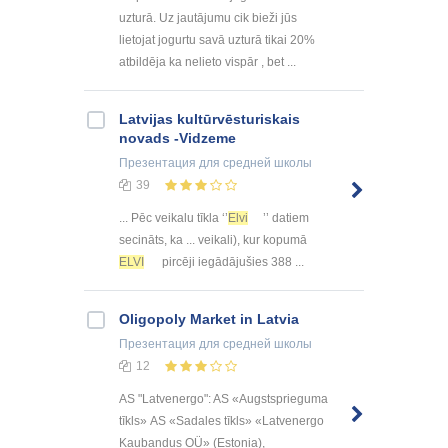
uzturā. Uz jautājumu cik bieži jūs
lietojat jogurtu savā uzturā tikai 20%
atbildēja ka nelieto vispār , bet ...
Latvijas kultūrvēsturiskais
novads -Vidzeme
Презентация
для средней школы
39
... Pēc veikalu tīkla ‘’
Elvi
’’ datiem
secināts, ka ... veikali), kur kopumā
ELVI
pircēji iegādājušies 388 ...
Oligopoly Market in Latvia
Презентация
для средней школы
12
AS "Latvenergo": AS «Augstsprieguma
tīkls» АS «Sadales tīkls» «Latvenergo
Kaubandus OÜ» (Estonia),