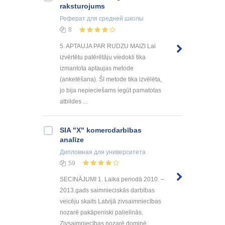
raksturojums
Реферат
для средней школы
8
5. APTAUJA PAR RUDZU MAIZI Lai
izvērtētu patērētāju viedokli tika
izmantota aptaujas metode
(anketēšana). Šī metode tika izvēlēta,
jo bija nepieciešams iegūt pamatotas
atbildes ...
SIA "X" komercdarbības
analīze
Дипломная
для университета
59
SECINĀJUMI 1. Laika periodā 2010. –
2013.gads saimnieciskās darbības
veicēju skaits Latvijā zivsaimniecības
nozarē pakāpeniski palielinās.
Zivsaimniecības nozarē dominē ...