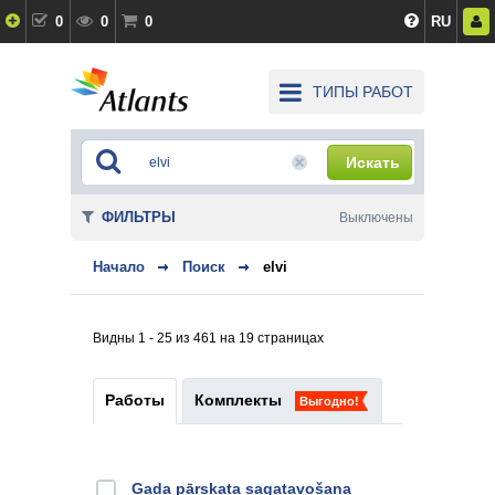
0
0
0
RU
ТИПЫ РАБОТ
Искать
ФИЛЬТРЫ
Выключены
Начало
Поиск
elvi
Видны 1 - 25 из 461 на 19 страницах
Работы
Комплекты
Выгодно!
Gada pārskata sagatavošana