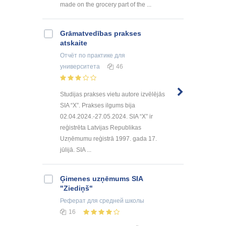
made on the grocery part of the ...
Grāmatvedības prakses
atskaite
Отчёт по практике
для
университета
46
Studijas prakses vietu autore izvēlējās
SIA “X”. Prakses ilgums bija
02.04.2024.-27.05.2024. SIA “X” ir
reģistrēta Latvijas Republikas
Uzņēmumu reģistrā 1997. gada 17.
jūlijā. SIA ...
Ģimenes uzņēmums SIA
"Ziediņš"
Реферат
для средней школы
16