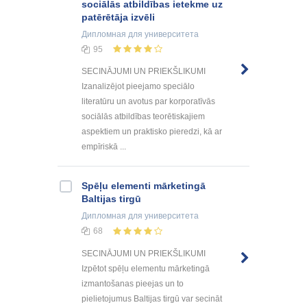
sociālās atbildības ietekme uz
patērētāja izvēli
Дипломная
для университета
95
SECINĀJUMI UN PRIEKŠLIKUMI
Izanalizējot pieejamo speciālo
literatūru un avotus par korporatīvās
sociālās atbildības teorētiskajiem
aspektiem un praktisko pieredzi, kā ar
empīriskā ...
Spēļu elementi mārketingā
Baltijas tirgū
Дипломная
для университета
68
SECINĀJUMI UN PRIEKŠLIKUMI
Izpētot spēļu elementu mārketingā
izmantošanas pieejas un to
pielietojumus Baltijas tirgū var secināt