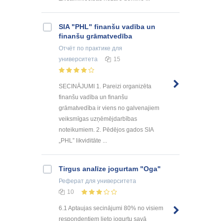
SIA "PHL" finanšu vadība un
finanšu grāmatvedība
Отчёт по практике
для
университета
15
SECINĀJUMI 1. Pareizi organizēta
finanšu vadība un finanšu
grāmatvedība ir viens no galvenajiem
veiksmīgas uzņēmējdarbības
noteikumiem. 2. Pēdējos gados SIA
„PHL” likviditāte ...
Tirgus analīze jogurtam "Oga"
Реферат
для университета
10
6.1 Aptaujas secinājumi 80% no visiem
respondentiem lieto jogurtu savā