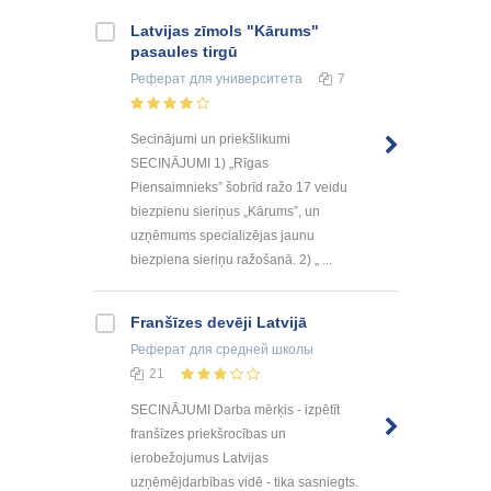
Latvijas zīmols "Kārums"
pasaules tirgū
Реферат
для университета
7
Secinājumi un priekšlikumi
SECINĀJUMI 1) „Rīgas
Piensaimnieks” šobrīd ražo 17 veidu
biezpienu sieriņus „Kārums”, un
uzņēmums specializējas jaunu
biezpiena sieriņu ražošanā. 2) „ ...
Franšīzes devēji Latvijā
Реферат
для средней школы
21
SECINĀJUMI Darba mērķis - izpētīt
franšīzes priekšrocības un
ierobežojumus Latvijas
uzņēmējdarbības vidē - tika sasniegts.