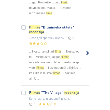
... gan Romiešiem, taču
filmā
pāvesta dēls Maksis ... jo vairāk
iedziļināties
filmā
.
Filmas
"Bruņinieka stāsts"
recenzija
Эссе
для средней школы
5
... tika izmantoti arī
filmā
. Neskaitot
to, ... Visbeidzot, lai gan
filmas
uzstādījums veido labu ... vēsturiskajā
vidē.
Filma
liek iegaumēt atšķirību ...
kas tika iesaistīta
filmas
sākuma
ainā, ...
Filmas
"The Village"
recenzija
Конспект
для средней школы
2