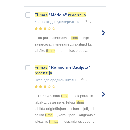
Filmas
"Mēdeja"
recenzija
Конспект
для университета
2
... un pati aktiermāksla
filmā
bija
satriecoša. Interesanti ... raksturot kā
labāko
filmas
daļu, kas piedeva ...
Filmas
"Romeo un Džuljeta"
recenzija
Эссе
для средней школы
2
... ka nāves aina
filmā
tiek parādīta
labāk ... uzvar nāvi. Teksts
filmā
atbilda oriģinālajam tekstam ... ļoti, ļoti
patika
filma
, varbūt par ... oriģinālais
teksts, jo
filmas
iespaidā es guvu ...