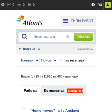
0
0
0
RU
ТИПЫ РАБОТ
Искать
ФИЛЬТРЫ
Выключены
Начало
Поиск
filmas recenzija
Видны 1 - 25 из 11620 на 465 страницах
Работы
Комплекты
Выгодно!
"Homo novus" - pēc Anšlava