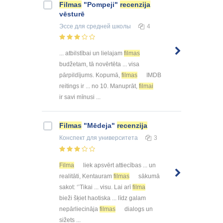
Filmas
"Pompeji"
recenzija
vēsturē
Эссе
для средней школы
4
... atbilstībai un lielajam
filmas
budžetam, tā novērtēta ... visa
pārpildījums. Kopumā,
filmas
IMDB
reitings ir ... no 10. Manuprāt,
filmai
ir savi mīnusi ...
Filmas
"Mēdeja"
recenzija
Конспект
для университета
3
Filma
liek apsvērt attiecības ... un
realitāti, Kentauram
filmas
sākumā
sakot: ‘’Tikai ... visu. Lai arī
filma
bieži šķiet haotiska ... līdz galam
nepārliecināja
filmas
dialogs un
sižets ...