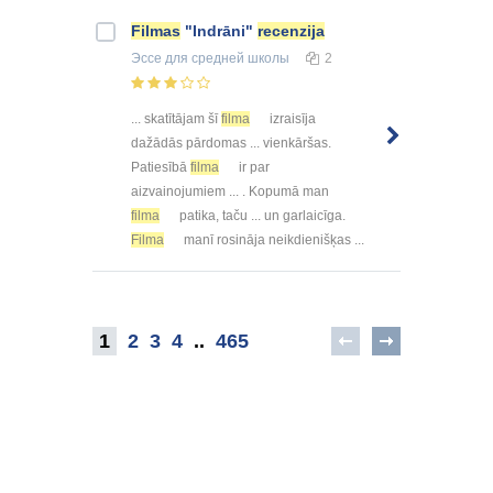
Filmas
"Indrāni"
recenzija
Эссе
для средней школы
2
... skatītājam šī
filma
izraisīja
dažādās pārdomas ... vienkāršas.
Patiesībā
filma
ir par
aizvainojumiem ... . Kopumā man
filma
patika, taču ... un garlaicīga.
Filma
manī rosināja neikdienišķas ...
1
2
3
4
..
465