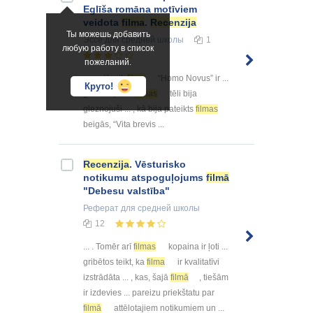
Eglīša romāna motīviem
veidota
filma
.
Recenzija
Ты можешь добавить
Эссе
для средней школы
1
любую работу в список
пожеланий.
... no tā, cik
filma
“Homo Novus” ir ...
Круто!
gleznas, it kā
filmas
tēli bija
gleznojuši ... , kā bija pateikts
filmas
beigās, “Vita brevis ...
Recenzija
. Vēsturisko
notikumu atspoguļojums
filmā
"Debesu valstība"
Реферат
для средней школы
12
... . Tomēr arī
filmas
kopaina ir ļoti ...
gribētos teikt, ka
filma
ir kvalitatīvi
izstrādāta ... , kas, šajā
filmā
, tiešām
ir izdevies ... pareizu priekštatu par
filmā
attēlotajiem notikumiem un ...