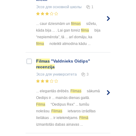
Эссе
для основной школы
1
... caur dziesmām un
filmas
sižetu,
kāda bija ... . Lai gan toreiz
filma
bija
“nepiemērota”, tā ... arī domāju, ka
filma
noteikti atmodina kādu ...
Filmas
"Valdnieks Oidips"
recenzija
Эссе
для университета
3
... elegantās drēbēs.
Filmas
sākumā
Oedips ir ... mainās dienas gaitā.
Filma
“Oedipus Rex” ... tumšu
nokrāsu.
Filmas
ietvaros izrādītas
lielākas ... ir ietekmējams.
Filmā
izmantotās dabas ainavas ...