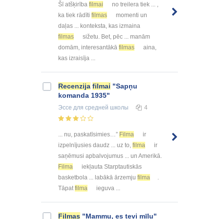
Šī atšķirība
filmai
no treilera tiek ... ,
ka tiek rādīti
filmas
momenti un
daļas ... konteksta, kas izmaina
filmas
sižetu. Bet, pēc ... manām
domām, interesantākā
filmas
aina,
kas izraisīja ...
Recenzija
filmai
"Sapņu
komanda 1935"
Эссе
для средней школы
4
... nu, paskatīsimies…”
Filma
ir
izpelnījusies daudz ... uz to,
filma
ir
saņēmusi apbalvojumus ... un Amerikā.
Filma
iekļauta Starptautiskās
basketbola ... labākā ārzemju
filma
.
Tāpat
filma
ieguva ...
Filmas
"Mammu, es tevi mīlu"