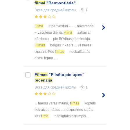
filmai
"Bermontiāda"
Эссе
для средней школы
1
Filma
ir par vēsturi – ... . novembris
– Lāčplēša diena.
Filma
sākas ar
pārdomu ... pie Brīvības pieminekļa.
Filmas
beigās ir kadrs ... vēstures
izpratni. Pēc
filmas
noskatīšanās
esmu lepna ...
Filmas
"Pilsēta pie upes"
recenzija
Эссе
для средней школы
1
... haosu varas maiņā,
filmas
koptēls
liek aizdomāties ... neizpratnes sajūtu,
kas
filmā
ir spilgtākais trumpis ...