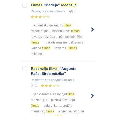
Filmas
"Mēdeja"
recenzija
Эссе
для университета
3
... autentiskuma sajūtu.
Filma
“Mēdeja” ļoti ... nevienu reizi
filmas
ietvaros neizrāda ... pārliecinoši. Pēc
filmas
noskatīšanās un ... šķietama
ikdiena
filmas
ietvaros.
Filmas
laikā no ...
Recenzija
filmai
"Augusts
Rašs. Sirds mūzika"
Реферат
для средней школы
1
... jeb vienatnē. Apkopojot
filmā
redzēto, ļoti ... pozitīvi novērtēju
filmas
saturu, kur ... pretēji,
manuprāt,
filmās
arvien vairāk būtu