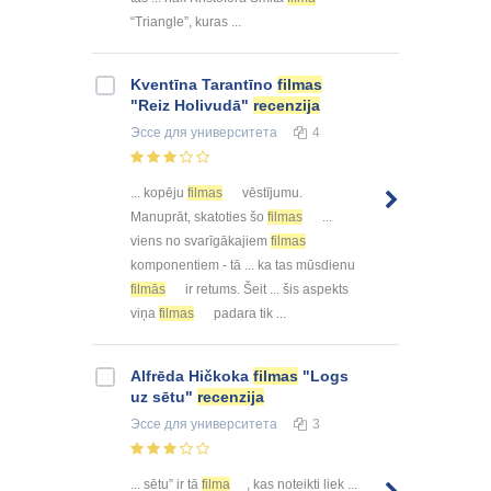
“Triangle”, kuras ...
Kventīna Tarantīno
filmas
"Reiz Holivudā"
recenzija
Эссе
для университета
4
... kopēju
filmas
vēstījumu.
Manuprāt, skatoties šo
filmas
...
viens no svarīgākajiem
filmas
komponentiem - tā ... ka tas mūsdienu
filmās
ir retums. Šeit ... šis aspekts
viņa
filmas
padara tik ...
Alfrēda Hičkoka
filmas
"Logs
uz sētu"
recenzija
Эссе
для университета
3
... sētu” ir tā
filma
, kas noteikti liek ...