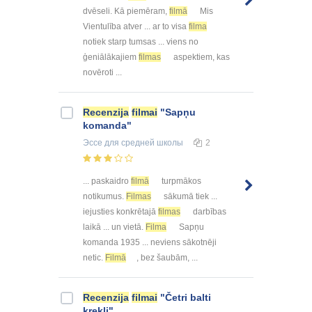
dvēseli. Kā piemēram,
filmā
Mis
Vientulība atver ... ar to visa
filma
notiek starp tumsas ... viens no
ģeniālākajiem
filmas
aspektiem, kas
novēroti ...
Recenzija
filmai
"Sapņu
komanda"
Эссе
для средней школы
2
... paskaidro
filmā
turpmākos
notikumus.
Filmas
sākumā tiek ...
iejusties konkrētajā
filmas
darbības
laikā ... un vietā.
Filma
Sapņu
komanda 1935 ... neviens sākotnēji
netic.
Filmā
, bez šaubām, ...
Recenzija
filmai
"Četri balti
krekli"