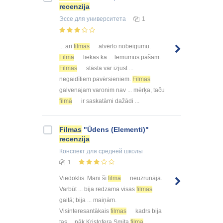
recenzija
Эссе
для университета
1
... arī
filmas
atvērto nobeigumu.
Filma
liekas kā ... lēmumus pašam.
Filmas
stāsta var izjust ...
negaidītiem pavērsieniem.
Filmas
galvenajam varonim nav ... mērķa, taču
filmā
ir saskatāmi dažādi ...
Filmas
"Ūdens (Elementi)"
recenzija
Конспект
для средней школы
1
Viedoklis. Mani šī
filma
neuzrunāja.
Varbūt ... bija redzama visas
filmas
gaitā; bija ... maiņām.
Visinteresantākais
filmas
kadrs bija
tas ... nāk Kristofera Smita
filma