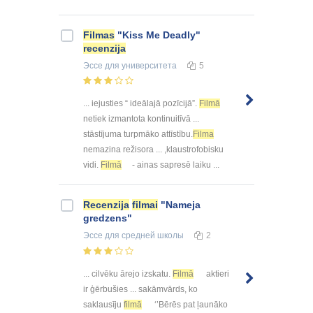
Filmas
"Kiss Me Deadly"
recenzija
Эссе
для университета
5
... iejusties “ ideālajā pozīcijā”.
Filmā
netiek izmantota kontinuitīvā ...
stāstījuma turpmāko attīstību.
Filma
nemazina režisora ... ,klaustrofobisku
vidi.
Filmā
- ainas sapresē laiku ...
Recenzija
filmai
"Nameja
gredzens"
Эссе
для средней школы
2
... cilvēku ārejo izskatu.
Filmā
aktieri
ir ģērbušies ... sakāmvārds, ko
saklausīju
filmā
‘’Bērēs pat ļaunāko