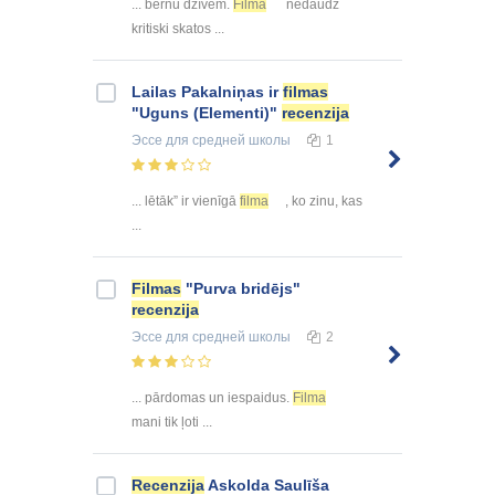
... bērnu dzīvēm.
Filmā
nedaudz
kritiski skatos ...
Lailas Pakalniņas ir
filmas
"Uguns (Elementi)"
recenzija
Эссе
для средней школы
1
... lētāk” ir vienīgā
filma
, ko zinu, kas
...
Filmas
"Purva bridējs"
recenzija
Эссе
для средней школы
2
... pārdomas un iespaidus.
Filma
mani tik ļoti ...
Recenzija
Askolda Saulīša