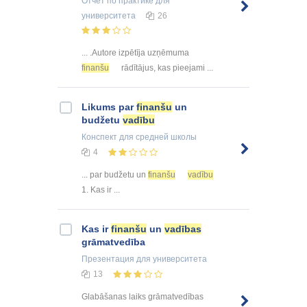
Отчёт по практике
для
университета
26
... .Autore izpētīja uzņēmuma
finanšu
rādītājus, kas pieejami ...
Likums par
finanšu
un
budžetu
vadību
Конспект
для средней школы
4
... par budžetu un
finanšu
vadību
1. Kas ir ...
Kas ir
finanšu
un
vadības
grāmatvedība
Презентация
для университета
13
Glabāšanas laiks grāmatvedības