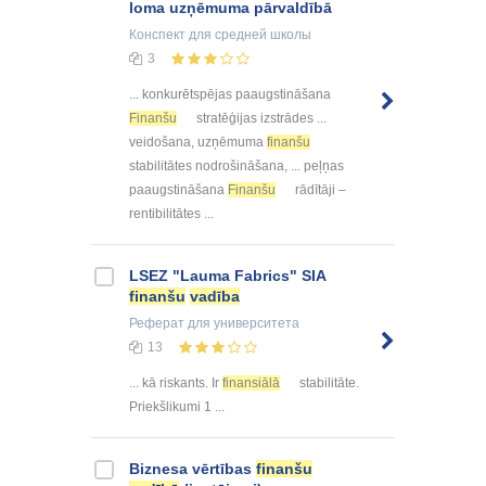
loma uzņēmuma pārvaldībā
Конспект
для средней школы
3
... konkurētspējas paaugstināšana
Finanšu
stratēģijas izstrādes ...
veidošana, uzņēmuma
finanšu
stabilitātes nodrošināšana, ... peļņas
paaugstināšana
Finanšu
rādītāji –
rentibilitātes ...
LSEZ "Lauma Fabrics" SIA
finanšu
vadība
Реферат
для университета
13
... kā riskants. Ir
finansiālā
stabilitāte.
Priekšlikumi 1 ...
Biznesa vērtības
finanšu