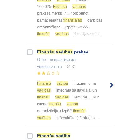
10.2025.
Finanšu
vadības
prakses mērķis ir ... nostiprinot
pamatiemaņas
finansiālās
darbības
organizēšanā ... izpētīt SIA xxx
finanšu
vadības
funkcijas un to ...
Finanšu
vadības
prakse
Отчёт по практике
для
университета
31
Finanšu
vadība
ir uzņēmuma
vadības
integrālā sastāvdaļa, un
finansu
vadības
lēmumi ... , kuri
īsteno
finanšu
vadību
organizācijā. • Izpētīt
finanšu
vadības
(pārvaldības) funkcijas ...
Finanšu
vadība