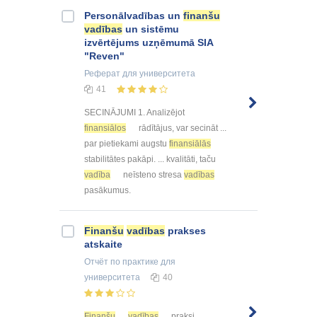
Personālvadības un
finanšu
vadības
un sistēmu
izvērtējums uzņēmumā SIA
"Reven"
Реферат
для университета
41
SECINĀJUMI 1. Analizējot
finansiālos
rādītājus, var secināt ...
par pietiekami augstu
finansiālās
stabilitātes pakāpi. ... kvalitāti, taču
vadība
neīsteno stresa
vadības
pasākumus.
Finanšu
vadības
prakses
atskaite
Отчёт по практике
для
университета
40
Finanšu
vadības
praksi ...