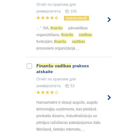
Отчёт по практике
для
университета
105
ОЦЕНЕННЫЙ!
... ’’ SIA,
finanšu
pārvaldības
organizēšanu,
finanšu
vadības
funkcijām,
finanšu
vadības
procesiem organizācijā ...
Finanšu
vadības
prakses
atskaite
Отчёт по практике
для
университета
53
Hansamatrix ir strauji augošs, augsto
tehnoloģiju uzņēmums, kas piedāvā
produktu dizainu, industrializāciju un
pilnīgus ražošanas pakalpojumus datu
tīklošanā, lietisko internetu, ...