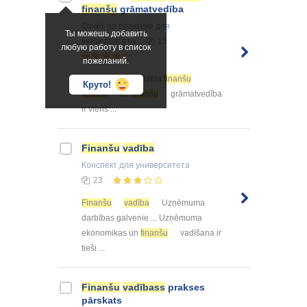
finanšu
grāmatvedība
Отчёт по практике
для
Ты можешь добавить
университета
15
любую работу в список
пожеланий.
... . Pareizi organizēta
finanšu
Круто!
vadība
un
finanšu
grāmatvedība
ir viens ...
Finanšu
vadība
Конспект
для университета
23
Finanšu
vadība
Uzņēmuma
darbības galvenie ... Uzņēmuma
ekonomikas un
finanšu
vadīšana ir
tieši ...
Finanšu
vadībass
prakses
pārskats