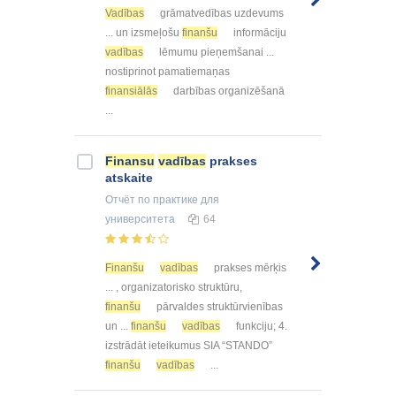
Vadības
grāmatvedības uzdevums
... un izsmeļošu
finanšu
informāciju
vadības
lēmumu pieņemšanai ...
nostiprinot pamatiemaņas
finansiālās
darbības organizēšanā
...
Finansu
vadības
prakses
atskaite
Отчёт по практике
для
университета
64
Finanšu
vadības
prakses mērķis
... , organizatorisko struktūru,
finanšu
pārvaldes struktūrvienības
un ...
finanšu
vadības
funkciju; 4.
izstrādāt ieteikumus SIA “STANDO”
finanšu
vadības
...