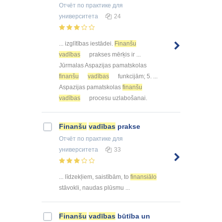
Отчёт по практике
для
университета
24
... izglītības iestādei.
Finanšu
vadības
prakses mērķis ir ...
Jūrmalas Aspazijas pamatskolas
finanšu
vadības
funkcijām; 5. ...
Aspazijas pamatskolas
finanšu
vadības
procesu uzlabošanai.
Finanšu
vadības
prakse
Отчёт по практике
для
университета
33
... līdzekļiem, saistībām, to
finansiālo
stāvokli, naudas plūsmu ...
Finanšu
vadības
būtība un