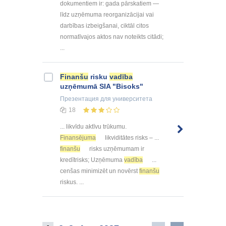
dokumentiem ir: gada pārskatiem —
līdz uzņēmuma reorganizācijai vai
darbības izbeigšanai, ciktāl citos
normatīvajos aktos nav noteikts citādi;
...
Finanšu
risku
vadība
uzņēmumā SIA "Bisoks"
Презентация
для университета
18
... likvīdu aktīvu trūkumu.
Finansējuma
likviditātes risks – ...
finanšu
risks uzņēmumam ir
kredītrisks; Uzņēmuma
vadība
...
cenšas minimizēt un novērst
finanšu
riskus. ...