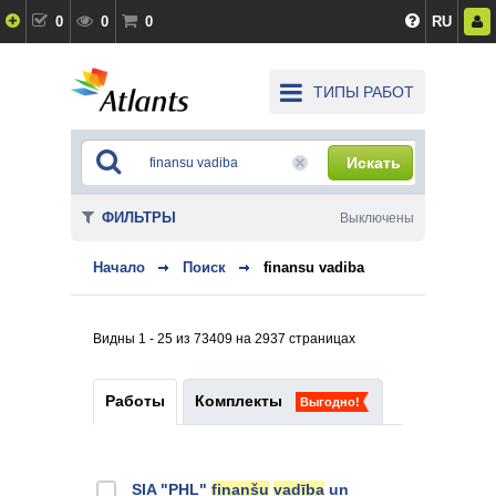
0
0
0
RU
ТИПЫ РАБОТ
Искать
ФИЛЬТРЫ
Выключены
Начало
Поиск
finansu vadiba
Видны 1 - 25 из 73409 на 2937 страницах
Работы
Комплекты
Выгодно!
SIA "PHL"
finanšu
vadība
un