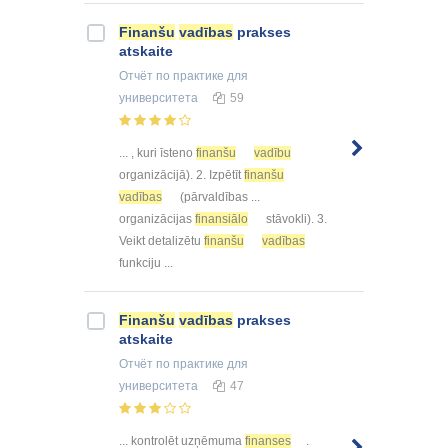
Finanšu
vadības
prakses
atskaite
Отчёт по практике
для
университета
59
... , kuri īsteno
finanšu
vadību
organizācijā). 2. Izpētīt
finanšu
vadības
(pārvaldības ...
organizācijas
finansiālo
stāvokli). 3.
Veikt detalizētu
finanšu
vadības
funkciju ...
Finanšu
vadības
prakses
atskaite
Отчёт по практике
для
университета
47
... kontrolēt uzņēmuma
finanses
.