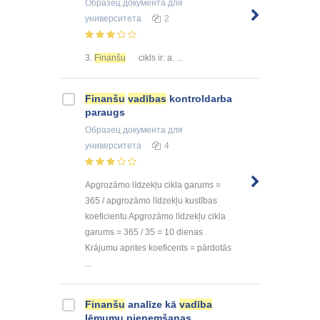
Образец документа
для
университета
2
3.
Finanšu
cikls ir: a. ...
Finanšu
vadības
kontroldarba
paraugs
Образец документа
для
университета
4
Apgrozāmo līdzekļu cikla garums =
365 / apgrozāmo līdzekļu kustības
koeficientu Apgrozāmo līdzekļu cikla
garums = 365 / 35 = 10 dienas
Krājumu aprites koeficents = pārdotās
...
Finanšu
analīze kā
vadība
lēmumu pieņemšanas