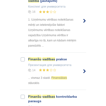
vadībā
(jautājumi)
Конспект
для университета
16
1. Uzņēmumu vērtības noteikšanas
mērķi un ietekmējošie faktori
Uzņēmumu vērtības noteikšanas
vajadzība Uzņēmuma vērtība ir
atkarīga no tā, kam un kādam mērķim
paredzēts ...
Finanšu
vadības
prakse
Презентация
для университета
14
... vismaz 3 slaidi.
Finansiālais
stāvoklis
Finanšu
vadības
kontroldarba
paraugs