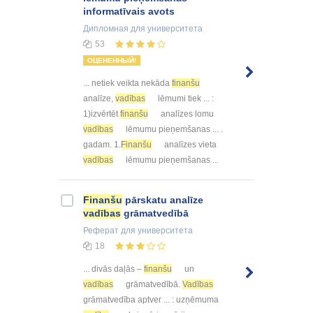
informatīvais avots
Дипломная
для университета
53
ОЦЕНЕННЫЙ!
... netiek veikta nekāda
finanšu
analīze,
vadības
lēmumi tiek ... :
1)izvērtēt
finanšu
analīzes lomu
vadības
lēmumu pieņemšanas ... .
gadam. 1.
Finanšu
analīzes vieta
vadības
lēmumu pieņemšanas ...
Finanšu
pārskatu analīze
vadības
grāmatvedībā
Реферат
для университета
18
... divās daļās –
finanšu
un
vadības
grāmatvedībā.
Vadības
grāmatvedība aptver ... : uzņēmuma