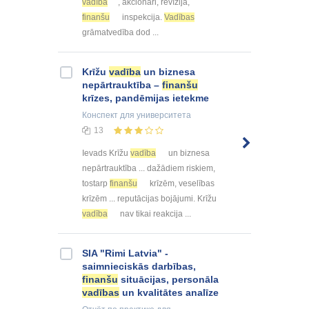
vadība
, akcionāri, revīzija,
finanšu
inspekcija.
Vadības
grāmatvedība dod ...
Krīžu
vadība
un biznesa
nepārtrauktība –
finanšu
krīzes, pandēmijas ietekme
Конспект
для университета
13
Ievads Krīžu
vadība
un biznesa
nepārtrauktība ... dažādiem riskiem,
tostarp
finanšu
krīzēm, veselības
krīzēm ... reputācijas bojājumi. Krīžu
vadība
nav tikai reakcija ...
SIA "Rimi Latvia" -
saimnieciskās darbības,
finanšu
situācijas, personāla
vadības
un kvalitātes analīze