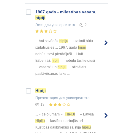
1967.gads - mīlestības vasara,
hipiji
Эссе
для университета
2
... Vai savādāk
hipiju
uzskati būtu
izplatījušies ... 1967. gadā
hipiji
nebūtu sevi pierādījuši ... Hait-
Ešberijā),
hipiji
nebūtu tās lietojuši
... vasara’’ un
hipiju
oficiālais
pastāvēšanas laiks ...
Hipiji
Презентация
для университета
13
... « ceļojumam » .
HIPIJI
– Latvijā
Hipiju
kustība darbojās arī ...
Kustības dalībniekus saistīja
hipiju