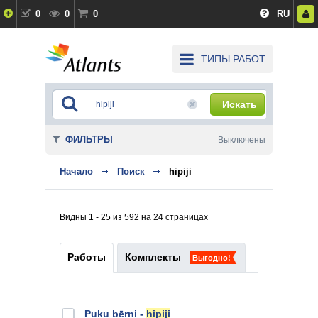
0
0
0
RU
ТИПЫ РАБОТ
Искать
ФИЛЬТРЫ
Выключены
Начало
Поиск
hipiji
Видны 1 - 25 из 592 на 24 страницах
Работы
Комплекты
Выгодно!
Puķu bērni -
hipiji