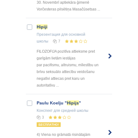
30. Novembrī aptiekāra ģimenē
Vorčesteras pilsētiņa Masačūsetsas ...
Hipiji
Презентация
для основной
школы
7
FILOZOFIJA pozitīva attieksme pret
garīgām lietām iestājas
par pacifismu, altruismu, mīlestību un
brīvu seksuālo attiecību veidošanu
negatīvi attiecas pret karu un
autoritatīvu ...
Paulu Koelju "
Hipijs
"
Конспект
для средней школы
3
БЕСПЛАТНО!
4) Viena no grāmatā risinātajām