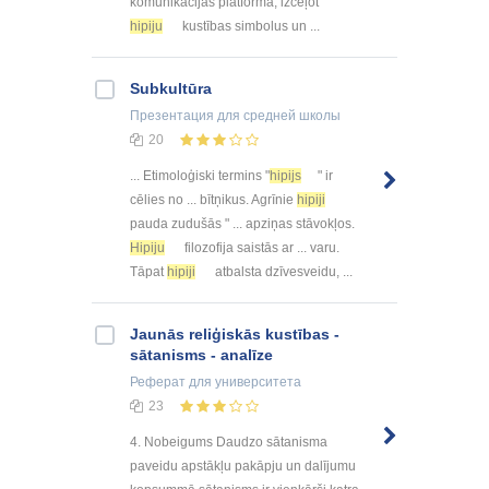
komunikācijas platforma, izceļot
hipiju
kustības simbolus un ...
Subkultūra
Презентация
для средней школы
20
... Etimoloģiski termins "
hipijs
" ir
cēlies no ... bītņikus. Agrīnie
hipiji
pauda zudušās " ... apziņas stāvokļos.
Hipiju
filozofija saistās ar ... varu.
Tāpat
hipiji
atbalsta dzīvesveidu, ...
Jaunās reliģiskās kustības -
sātanisms - analīze
Реферат
для университета
23
4. Nobeigums Daudzo sātanisma
paveidu apstākļu pakāpju un dalījumu