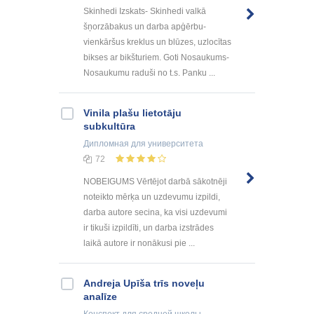
Skinhedi Izskats- Skinhedi valkā
šņorzābakus un darba apģērbu-
vienkāršus kreklus un blūzes, uzlocītas
bikses ar bikšturiem. Goti Nosaukums-
Nosaukumu raduši no t.s. Panku ...
Vinila plašu lietotāju
subkultūra
Дипломная
для университета
72
NOBEIGUMS Vērtējot darbā sākotnēji
noteikto mērķa un uzdevumu izpildi,
darba autore secina, ka visi uzdevumi
ir tikuši izpildīti, un darba izstrādes
laikā autore ir nonākusi pie ...
Andreja Upīša trīs noveļu
analīze