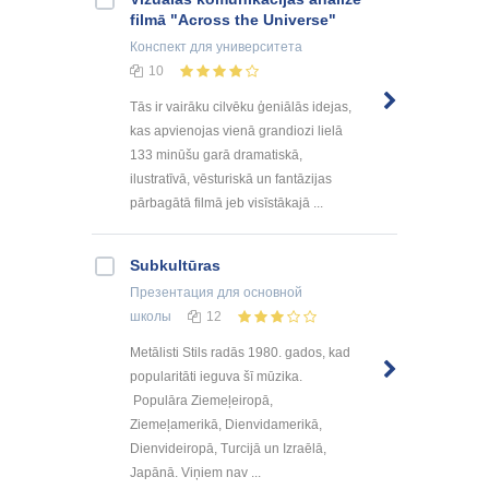
filmā "Across the Universe"
Конспект
для университета
10
Tās ir vairāku cilvēku ģeniālās idejas,
kas apvienojas vienā grandiozi lielā
133 minūšu garā dramatiskā,
ilustratīvā, vēsturiskā un fantāzijas
pārbagātā filmā jeb visīstākajā ...
Subkultūras
Презентация
для основной
школы
12
Metālisti Stils radās 1980. gados, kad
popularitāti ieguva šī mūzika.
Populāra Ziemeļeiropā,
Ziemeļamerikā, Dienvidamerikā,
Dienvideiropā, Turcijā un Izraēlā,
Japānā. Viņiem nav ...