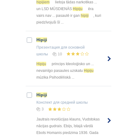
hipijiem
lietoja tādas narkotikas ...
un LSD MŪSDIENĀS
Hipiju
ēra
vairs nav ... pasaulē ir gan
hipiji
, kuri
piedzīvojuši šī ...
Hipiji
Презентация
для основной
школы
10
Hipiju
princips Ideoloģisko un ...
nevainīgo pasaules uzskatu
Hipiju
múzika Psihodēliskā ...
Hipiji
Конспект
для средней школы
3
Jautrais revolūcijas klauns, Vudstokas
nācijas gudrais. Ebijs, īstajā vārdā
Ebots Homanis piedzima 1936. Gada