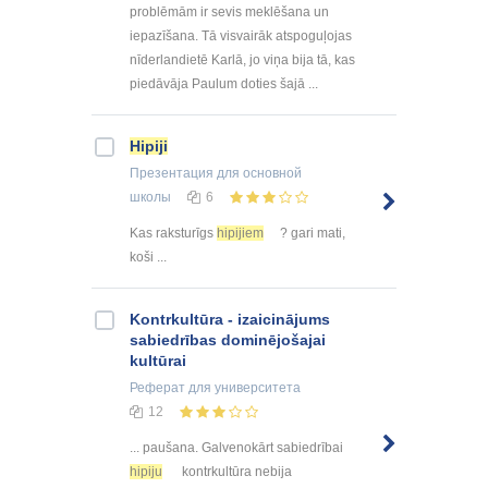
problēmām ir sevis meklēšana un
iepazīšana. Tā visvairāk atspoguļojas
nīderlandietē Karlā, jo viņa bija tā, kas
piedāvāja Paulum doties šajā ...
Hipiji
Презентация
для основной
школы
6
Kas raksturīgs
hipijiem
? gari mati,
koši ...
Kontrkultūra - izaicinājums
sabiedrības dominējošajai
kultūrai
Реферат
для университета
12
... paušana. Galvenokārt sabiedrībai
hipiju
kontrkultūra nebija