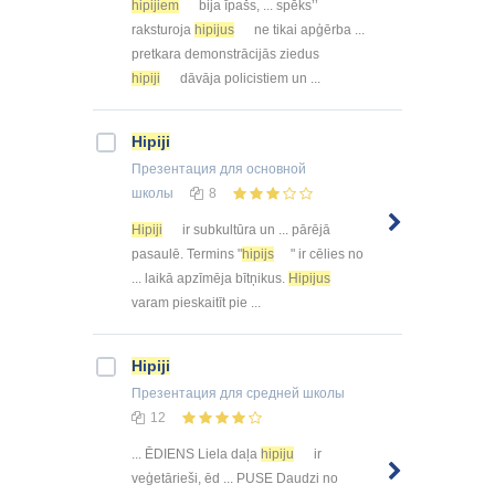
hipijiem
bija īpašs, ... spēks’’
raksturoja
hipijus
ne tikai apģērba ...
pretkara demonstrācijās ziedus
hipiji
dāvāja policistiem un ...
Hipiji
Презентация
для основной
школы
8
Hipiji
ir subkultūra un ... pārējā
pasaulē. Termins "
hipijs
" ir cēlies no
... laikā apzīmēja bītņikus.
Hipijus
varam pieskaitīt pie ...
Hipiji
Презентация
для средней школы
12
... ĒDIENS Liela daļa
hipiju
ir
veģetārieši, ēd ... PUSE Daudzi no