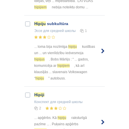
idejas, viņi ... mijiedarbībā. LATVIJAS
hipijiem
nebija noteiktu domu ...
Hipiju
subkultūra
Эссе
для средней школы
1
... loma bija nozīmīga
hipiju
kustības
un ... un vienlīdzību iedvesmoja
hipijus
. Bobs Mārlijs : “ ... gados,
komunicēja ar
hipijiem
, kā arī
klausījās ... slavenais Volkswagen
“
hipiju
” autobuss.
Hipiji
Конспект
для средней школы
2
... apģērbs. Kā
hipiju
raksturīgā
pazīme ... . Puķains apģērbs