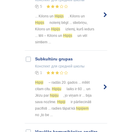
Конспект
для средней школы
5
... Kilons un
Hipijs
. Kilons un
Hipijs
nolemj bēgt ... stiebriņu,
Kilons un
Hipijs
izlemj, kurš iedurs
... tēli – Kilons un
Hipijs
un vēl
simtiem ...
Subkultūru grupas
Конспект
для средней школы
1
Hipiji
– radās 20. gados ... mīlēt
citam citu.
Hipiju
laiks ir 60 ... un
Jēzu par
hipiju
, jo viņam ir ... bija
sava nozīme.
Hipiji
ir pārliecināti
pacifisti ... radies tāpat kā
hipijiem
no „to be ...
Vizuālās komunikācijas analīze