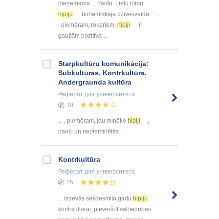
pieņemama ... naidu. Lielu lomu
hipiju
bohēmiskajā dzīvesveidā ‘’ ...
, piemēram, rokeriem,
hipiji
ir
gaužām pozitīva ...
Starpkultūru komunikācija:
Subkultūras. Kontrkultūra.
Andergraunda kultūra
Реферат
для университета
10
... , piemēram, jau minētie
hipiji
,
panki un nepieminētās ...
Kontrkultūra
Реферат
для университета
25
... izdevās sešdesmito gadu
hipiju
kontrkultūrai, pievēršot sabiedrības ...