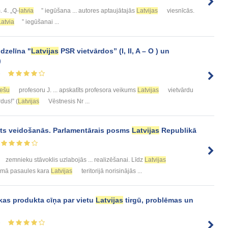
. 4. „Q-
latvia
” iegūšana ... autores aptaujātajās
Latvijas
viesnīcās.
Latvia
” iegūšanai ...
ndzelīna "
Latvijas
PSR vietvārdos” (I, II, A – O ) un
)
6
iešu
profesoru J. ... apskatīts profesora veikums
Latvijas
vietvārdu
dus!” (
Latvijas
Vēstnesis Nr ...
ts veidošanās. Parlamentārais posms
Latvijas
Republikā
zemnieku stāvoklis uzlabojās ... realizēšanai. Līdz
Latvijas
irmā pasaules kara
Latvijas
teritorijā norisinājās ...
kas produkta cīņa par vietu
Latvijas
tirgū, problēmas un
6