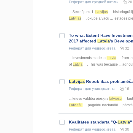
Реферат
для средней школы
20
... Secinājumi 1.
Latvijas
historiogrāfij
Latvijas
, okupēja vācu ... iestādes pi
To what Extent Have Investme
2017 affected
Latvia
's Develop
Реферат
для университета
32
... investments made to
Latvia
from th
of
Latvia
. This was because ... agricul
Latvijas
Republikas proklamēšan
Реферат
для университета
16
... krievu valdība piešķirs
latviešu
taut
Latviešu
pagaidu nacionālā ... pārstā
Kvalitātes standarta "Q-
Latvia
"
Реферат
для университета
30