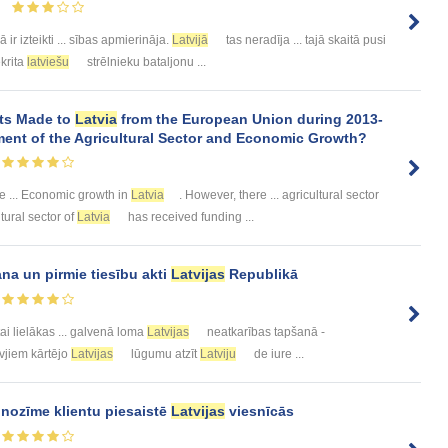
ā ir izteikti ... sības apmierināja.
Latvijā
tas neradīja ... tajā skaitā pusi
ekrita
latviešu
strēlnieku bataljonu ...
nts Made to
Latvia
from the European Union during 2013-
ment of the Agricultural Sector and Economic Growth?
e ... Economic growth in
Latvia
. However, there ... agricultural sector
tural sector of
Latvia
has received funding ...
a un pirmie tiesību akti
Latvijas
Republikā
ai lielākas ... galvenā loma
Latvijas
neatkarības tapšanā -
vjiem kārtējo
Latvijas
lūgumu atzīt
Latviju
de iure ...
 nozīme klientu piesaistē
Latvijas
viesnīcās