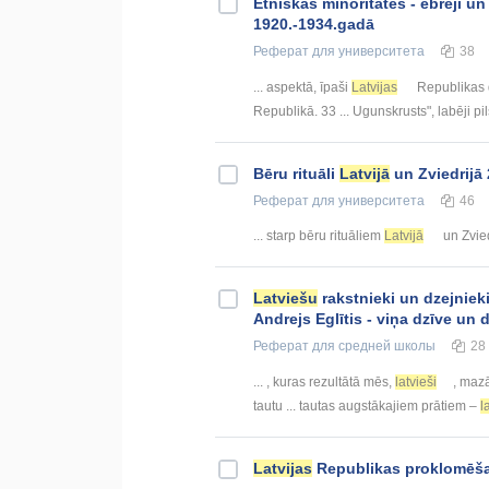
Etniskās minoritātes - ebreji un
1920.-1934.gadā
Реферат
для университета
38
... aspektā, īpaši
Latvijas
Republikas d
Republikā. 33 ... Ugunskrusts", labēji pi
Bēru rituāli
Latvijā
un Zviedrijā
Реферат
для университета
46
... starp bēru rituāliem
Latvijā
un Zvied
Latviešu
rakstnieki un dzejniek
Andrejs Eglītis - viņa dzīve un 
Реферат
для средней школы
28
... , kuras rezultātā mēs,
latvieši
, maz
tautu ... tautas augstākajiem prātiem –
l
Latvijas
Republikas proklomēšan