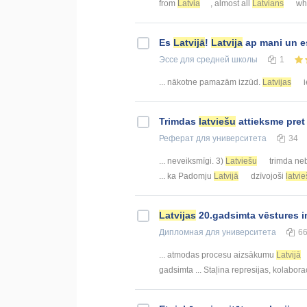
from
Latvia
, almost all
Latvians
who
Es
Latvijā
!
Latvija
ap mani un 
Эссе
для средней школы
1
... nākotne pamazām izzūd.
Latvijas
i
Trimdas
latviešu
attieksme pre
Реферат
для университета
34
... neveiksmīgi. 3)
Latviešu
trimda neb
... ka Padomju
Latvijā
dzīvojoši
latvie
Latvijas
20.gadsimta vēstures i
Дипломная
для университета
6
... atmodas procesu aizsākumu
Latvijā
gadsimta ... Staļina represijas, kolabor