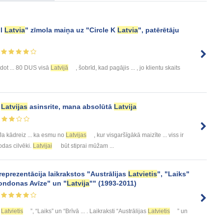
il
Latvia
" zīmola maiņa uz "Circle K
Latvia
", patērētāju
eidot ... 80 DUS visā
Latvijā
, šobrīd, kad pagājis ... , jo klientu skaits
,
Latvijas
asinsrite, mana absolūtā
Latvija
Ja kādreiz ... ka esmu no
Latvijas
, kur visgaršīgākā maizīte ... viss ir
odas cilvēki.
Latvijai
būt stiprai mūžam ...
reprezentācija laikrakstos "Austrālijas
Latvietis
", "Laiks"
ondonas Avīze" un "
Latvija
"" (1993-2011)
s
Latvietis
”, “Laiks” un “Brīvā ... . Laikraksti “Austrālijas
Latvietis
” un