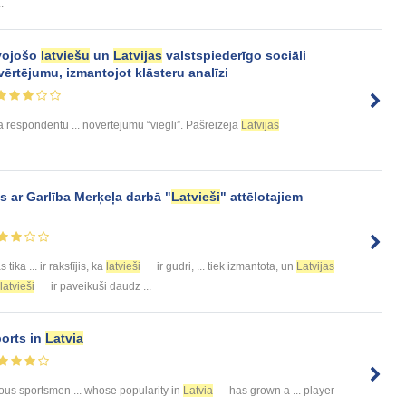
.
vojošo
latviešu
un
Latvijas
valstspiederīgo sociāli
rtējumu, izmantojot klāsteru analīzi
a respondentu ... novērtējumu “viegli”. Pašreizējā
Latvijas
s ar Garlība Merķeļa darbā "
Latvieši
" attēlotajiem
 tika ... ir rakstījis, ka
latvieši
ir gudri, ... tiek izmantota, un
Latvijas
latvieši
ir paveikuši daudz ...
ports in
Latvia
ous sportsmen ... whose popularity in
Latvia
has grown a ... player