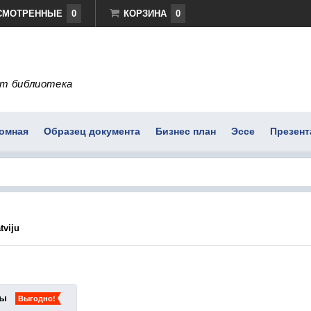
СМОТРЕННЫЕ
0
КОРЗИНА
0
т библиотека
омная
Образец документа
Бизнес план
Эссе
Презент
tviju
ты
Выгодно!