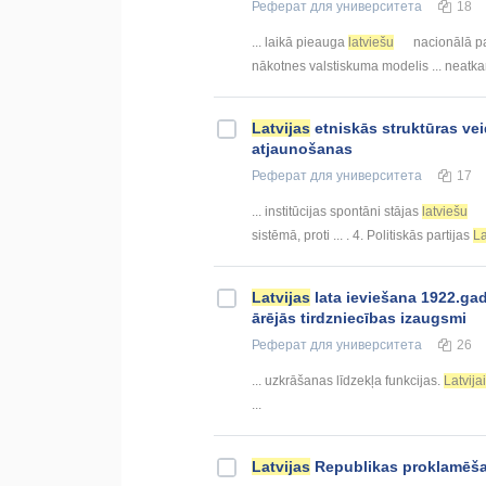
Реферат
для университета
18
... laikā pieauga
latviešu
nacionālā p
nākotnes valstiskuma modelis ... neatka
Latvijas
etniskās struktūras ve
atjaunošanas
Реферат
для университета
17
... institūcijas spontāni stājas
latviešu
sistēmā, proti ... . 4. Politiskās partijas
La
Latvijas
lata ieviešana 1922.gad
ārējās tirdzniecības izaugsmi
Реферат
для университета
26
... uzkrāšanas līdzekļa funkcijas.
Latvijai
...
Latvijas
Republikas proklamēšan