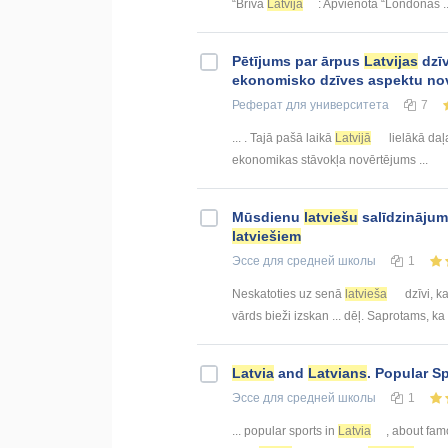
“Brīvā
Latvija
: Apvienotā “Londonas ..
Pētījums par ārpus
Latvijas
dzī
ekonomisko dzīves aspektu novē
Реферат
для университета
7
... . Tajā pašā laikā
Latvijā
lielākā daļ
ekonomikas stāvokļa novērtējums ...
Mūsdienu
latviešu
salīdzinājum
latviešiem
Эссе
для средней школы
1
Neskatoties uz senā
latvieša
dzīvi, kas
vārds bieži izskan ... dēļ. Saprotams, ka
Latvia
and
Latvians
. Popular S
Эссе
для средней школы
1
... popular sports in
Latvia
, about fam