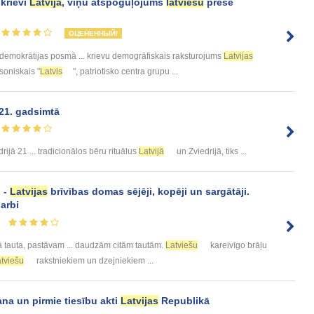
 krievi
Latvijā
, viņu atspoguļojums
latviešu
presē
ОЦЕНЕННЫЙ!
emokrātijas posmā ... krievu demogrāfiskais raksturojums
Latvijas
lsoniskais "
Latvis
", patriotisko centra grupu ...
 21. gadsimtā
rijā 21 ... tradicionālos bēru rituālus
Latvijā
un Zviedrijā, tiks ...
i -
Latvijas
brīvības domas sējēji, kopēji un sargātāji.
darbi
ā tauta, pastāvam ... daudzām citām tautām.
Latviešu
kareivīgo brāļu
atviešu
rakstniekiem un dzejniekiem ...
a un pirmie tiesību akti
Latvijas
Republikā