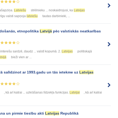
ašapziņa.
Latviešu
strēlnieku ... noskaidrojusi, ka
Latvijas
rīgu valsti sapņoja
latviešu
tautas darbinieki, ...
idošanās, etnopolitika
Latvijā
pēc valstiskās neatkarības
interešu sardzē, daudz ... valstī kopumā. 2.
Latvijas
politiskajā
tvijā
bieži vien ar ...
ā salīdzinot ar 1993.gadu un tās ietekme uz
Latvijas
, kā arī katrai ... uzkrāšanas līdzekļa funkcijas.
Latvijai
, kā arī katrai
a un pirmie tiesību akti
Latvijas
Republikā