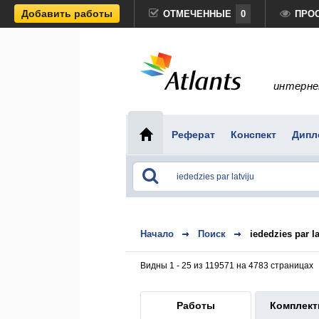
Добавить работы
ОТМЕЧЕННЫЕ
0
ПРО
интерне
Реферат
Конспект
Дипл
Начало
Поиск
iededzies par la
Видны 1 - 25 из 119571 на 4783 страницах
Работы
Комплек