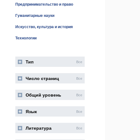
Предпринимательство и право
Гуманитарные науки
Искусство, культура и история
Технологии
Тип
Все
Число страниц
Все
Общий уровень
Все
Язык
Все
Литература
Все