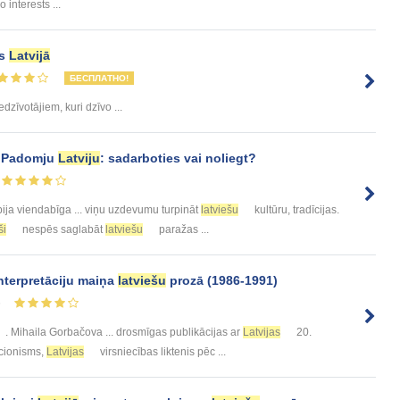
 interests ...
es
Latvijā
БЕСПЛАТНО!
edzīvotājiem, kuri dzīvo ...
t Padomju
Latviju
: sadarboties vai noliegt?
ija viendabīga ... viņu uzdevumu turpināt
latviešu
kultūru, tradīcijas.
ši
nespēs saglabāt
latviešu
paražas ...
nterpretāciju maiņa
latviešu
prozā (1986-1991)
6
. Mihaila Gorbačova ... drosmīgas publikācijas ar
Latvijas
20.
acionisms,
Latvijas
virsniecības liktenis pēc ...