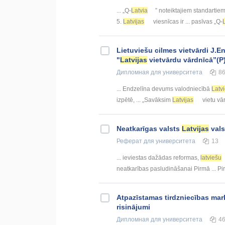
... „Q-
Latvia
” noteiktajiem standartiem
5.
Latvijas
viesnīcas ir ... pasīvas „Q-
Lietuviešu cilmes vietvārdi J.E
"
Latvijas
vietvārdu vārdnīcā”(P
Дипломная
для университета
8
... Endzelīna devums valodniecībā
Latv
izpētē, ... „Savāksim
Latvijas
vietu vār
Neatkarīgas valsts
Latvijas
vals
Реферат
для университета
13
... ieviestas dažādas reformas,
latviešu
neatkarības pasludināšanai Pirmā ... P
Atpazīstamas tirdzniecības mar
risinājumi
Дипломная
для университета
4