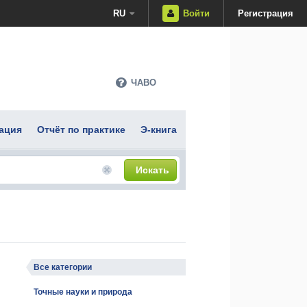
RU
Войти
Регистрация
ЧАВО
ация
Отчёт по практике
Э-книга
Искать
Все категории
Точные науки и природа