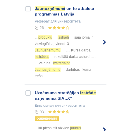
Jaunuzņēmumi
un to atbalsta
programmas Latvijā
Реферат
для университета
26
...
produktu
izstrādi
šajā jomā ir
visvieglāk apvienot. 3.
Jaunuzņēmumu
... . Kursa darba
izstrādes
rezultātā darba autorei ... :
1. Valdībai,
izstrādājot
Jaunuzņēmumu
darbības likuma
trešo ...
Uzņēmuma stratēģijas
izstrāde
uzņēmumā SIA „X”
Дипломная
для университета
93
ОЦЕНЕННЫЙ!
... kā piesaistīt aizvien
jaunus