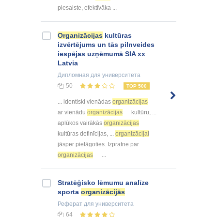
piesaiste, efektīvāka ...
Organizācijas
kultūras
izvērtējums un tās pilnveides
iespējas uzņēmumā SIA xx
Latvia
Дипломная
для университета
50
TOP 500
... identiski vienādas
organizācijas
ar vienādu
organizācijas
kultūru, ...
aplūkos vairākās
organizācijas
kultūras definīcijas, ...
organizācijai
jāsper pielāgoties. Izpratne par
organizācijas
...
Stratēģisko lēmumu analīze
sporta
organizācijās
Реферат
для университета
64