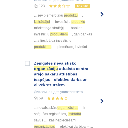
123
TOP 500
... sev piemērotāku
produktu
.
Izstrādājot
investīciju
produktu
mārketinga stratēģiju ... bankas
investīciju
produktiem
, gan bankas
... attiecībā uz investīciju
produktiem
, piemēram, ieviešot ...
Zemgales nevalstisko
organizāciju
atbalsta centra
ārējo sakaru attīstības
iespējas - efektīvs darbs ar
cilvēkresursiem
Дипломная
для университета
59
... nevalstiskās
organizācijas
ir
spējušas reģistrēties,
izstrādāt
savus ... , kas nepieciešami
organizācijas
efektīvai darbībai – ...