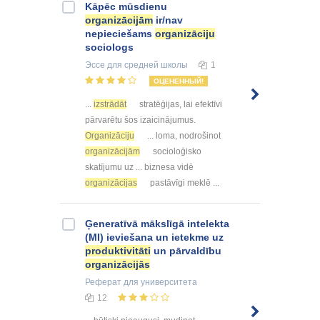
Kāpēc mūsdienu
organizācijām
ir/nav
nepieciešams
organizāciju
sociologs
Эссе
для средней школы
1
ОЦЕНЕННЫЙ!
...
izstrādāt
stratēģijas, lai efektīvi
pārvarētu šos izaicinājumus.
Organizāciju
... loma, nodrošinot
organizācijām
socioloģisko
skatījumu uz ... biznesa vidē
organizācijas
pastāvīgi meklē ...
Ģeneratīvā mākslīgā intelekta
(MI) ieviešana un ietekme uz
produktivitāti
un pārvaldību
organizācijās
Реферат
для университета
12