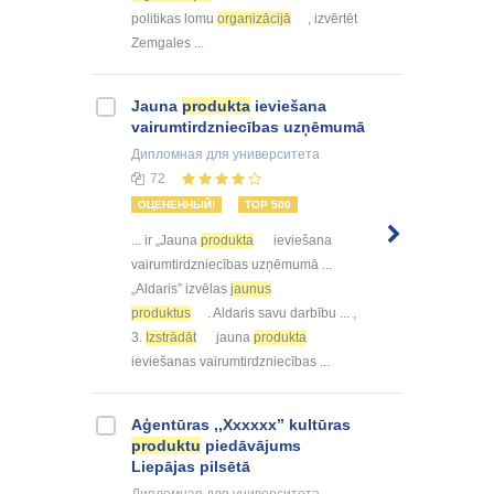
politikas lomu
organizācijā
, izvērtēt
Zemgales ...
Jauna
produkta
ieviešana
vairumtirdzniecības uzņēmumā
Дипломная
для университета
72
ОЦЕНЕННЫЙ!
TOP 500
... ir „Jauna
produkta
ieviešana
vairumtirdzniecības uzņēmumā ...
„Aldaris” izvēlas
jaunus
produktus
. Aldaris savu darbību ... ,
3.
Izstrādāt
jauna
produkta
ieviešanas vairumtirdzniecības ...
Aģentūras ,,Xxxxxx” kultūras
produktu
piedāvājums
Liepājas pilsētā
Дипломная
для университета