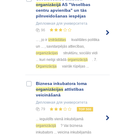
organizācijā
AS "Veselības
centru apvienība" un tās
pilnveidošanas iespējas
Дипломная
для университета
96
... , jo ir
izstrādātas
kvalitātes politika
un ... , savstarpējās attiecības,
organizācijas
struktūru, sociālo vidi
... kuri neilgi strādā
organizācijā
. 7.
Organizācija
vairāk rūpējas ...
Biznesa inkubatora loma
organizācijas
attīstības
veicināšanā
Дипломная
для университета
79
TOP 500
... ieguldīts vienā inkubējamā
organizācijā
? Vai biznesa
inkubators ... veicina inkubējamās