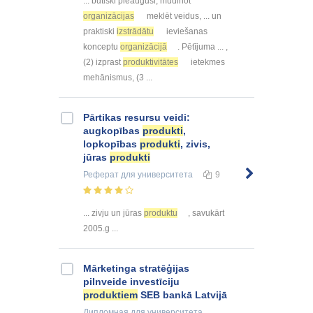
... būtiski pieaugusi, mudinot
organizācijas
meklēt veidus, ... un
praktiski
izstrādātu
ieviešanas
konceptu
organizācijā
. Pētījuma ... ,
(2) izprast
produktivitātes
ietekmes
mehānismus, (3 ...
Pārtikas resursu veidi:
augkopības
produkti
,
lopkopības
produkti
, zivis,
jūras
produkti
Реферат
для университета
9
... zivju un jūras
produktu
, savukārt
2005.g ...
Mārketinga stratēģijas
pilnveide investīciju
produktiem
SEB bankā Latvijā
Дипломная
для университета