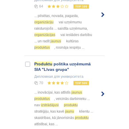
64
TOP 100
... pilsētas, novada, pagasta,
organizāciju
vai uzņēmumu
raksturojošs ... saistīta uzņēmuma,
organizācijas
vai iestādes darbību
... un radīt
jaunus
kultūras
produktus
, rosināja iespēju ...
Produktu
politika uzņēmumā
SIA "Līvas grupa"
Дипломная
для университета
70
TOP 500
... inovācijai, kas attīstīs
jaunus
produktus
, veicinās darbinieku ...
nav
izstrādājusi
produktu
stratēģiju, kas kavē
jaunu
klientu ...
skaidrības, kā jānorisinās
produktu
attīstībai, kas ...