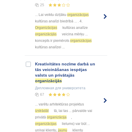
25
... Lai veiktu dziļāku
organizācijas
kultūras analīzi biedrībā ... . 4.
Organizācijas
kultūras analīze
organizācijās
veicina mērķu ...
koncepts ir piemērots
organizācijas
kultūras analīzei ...
Kreativitātes nozīme darbā un
tās veicināšanas iespējas
valsts un privātajās
organizācijās
Дипломная
для университета
67
... varētu arhitektūras projektus
izstrādāt
tā, lai tas ... pārvalde vai
privātā
organizācija
,
organizācijas
lielums) var būt ...
un/vai klientu,
jaunu
klientu