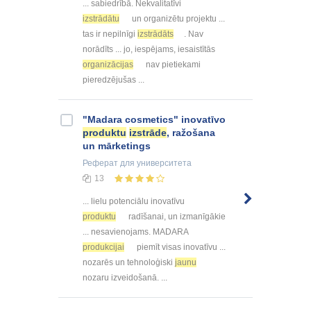
... sabiedrībā. Nekvalitatīvi
izstrādātu
un organizētu projektu ...
tas ir nepilnīgi
izstrādāts
. Nav
norādīts ... jo, iespējams, iesaistītās
organizācijas
nav pietiekami
pieredzējušas ...
"Madara cosmetics" inovatīvo
produktu
izstrāde
, ražošana
un mārketings
Реферат
для университета
13
... lielu potenciālu inovatīvu
produktu
radīšanai, un izmanīgākie
... nesavienojams. MADARA
produkcijai
piemīt visas inovatīvu ...
nozarēs un tehnoloģiski
jaunu
nozaru izveidošanā. ...