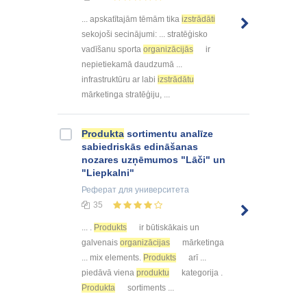
... apskatītajām tēmām tika
izstrādāti
sekojoši secinājumi: ... stratēģisko
vadīšanu sporta
organizācijās
ir
nepietiekamā daudzumā ...
infrastruktūru ar labi
izstrādātu
mārketinga stratēģiju, ...
Produkta
sortimentu analīze
sabiedriskās edināšanas
nozares uzņēmumos "Lāči" un
"Liepkalni"
Реферат
для университета
35
... .
Produkts
ir būtiskākais un
galvenais
organizācijas
mārketinga
... mix elements.
Produkts
arī ...
piedāvā viena
produktu
kategorija .
Produkta
sortiments ...