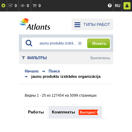
0
0
0
RU
ТИПЫ РАБОТ
Искать
ФИЛЬТРЫ
Выключены
Начало
Поиск
jaunu produktu izstrādes organizācija
Видны 1 - 25 из 127454 на 5099 страницах
Работы
Комплекты
Выгодно!