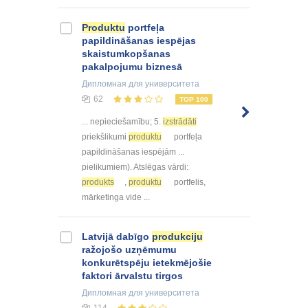
Produktu
portfeļa
papildināšanas iespējas
skaistumkopšanas
pakalpojumu biznesā
Дипломная
для университета
62
TOP 100
... nepieciešamību; 5.
izstrādāti
priekšlikumi
produktu
portfeļa
papildināšanas iespējām ...
pielikumiem). Atslēgas vārdi:
produkts
,
produktu
portfelis,
mārketinga vide ...
Latvijā dabīgo
produkciju
ražojošo uzņēmumu
konkurētspēju ietekmējošie
faktori ārvalstu tirgos
Дипломная
для университета
114