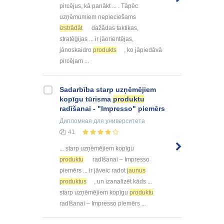
pircējus, kā panākt ... . Tāpēc
uzņēmumiem nepieciešams
izstrādāt
dažādas taktikas,
stratēģijas ... ir jāorientējas,
jānoskaidro
produkts
, ko jāpiedāvā
pircējam ...
Sadarbība starp uzņēmējiem
kopīgu tūrisma
produktu
radīšanai - "Impresso" piemērs
Дипломная
для университета
41
... starp uzņēmējiem kopīgu
produktu
radīšanai – Impresso
piemērs ... ir jāveic radot
jaunus
produktus
, un izanalizēt kāds ...
starp uzņēmējiem kopīgu
produktu
radīšanai – Impresso piemērs ...