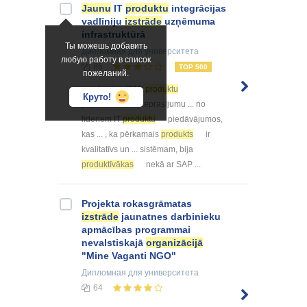
Jaunu
IT
produktu
integrācijas
vadlīniju
izstrāde
uzņēmuma
infrastruktūrā
Ты можешь добавить
Дипломная
для университета
любую работу в список
86
TOP 500
пожеланий.
... sakarā ar SAP
produktu
Круто!
popularitāti un pieprasījumu ... no
līderiem IT
produktu
piedāvājumos,
kas ... , ka pērkamais
produkts
ir
kvalitatīvs un ... sistēmam, bija
produktīvākas
nekā ar SAP ...
Projekta rokasgrāmatas
izstrāde
jaunatnes darbinieku
apmācības programmai
nevalstiskajā
organizācijā
"Mine Vaganti NGO"
Дипломная
для университета
64