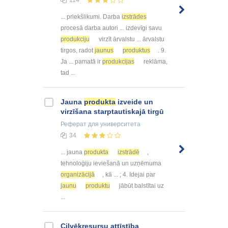
... priekšlikumi. Darba
izstrādes
procesā darba autori ... izdevīgi savu
produkciju
virzīt ārvalstu ... ārvalstu
tirgos, radot
jaunus
produktus
. 9.
Ja ... pamatā ir
produkcijas
reklāma,
tad ...
Jauna
produkta
izveide un
virzīšana starptautiskajā tirgū
Реферат
для университета
34
... jauna
produkta
izstrādē
,
tehnoloģiju ieviešanā un uzņēmuma
organizācijā
, kā ... ; 4. Idejai par
jaunu
produktu
jābūt balstītai uz
...
Cilvēkresursu attīstība