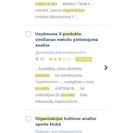
organizācijas
attīstību? Tāpat ir ...
nākotnē. Jaunas
organizācijas
izveides sākumposmā ir ...
Uzņēmuma X
produktu
virzīšanas metožu pielietojuma
analīze
Дипломная
для университета
64
TOP 500
... kvalitatīva, cenai atbilstoša
produkta
vai pakalpojuma.
Uzņēmumiem ... , svarīgākais ir savu
produktu
virzīt tirgū tā ... , lai
patērētājam šis
produkts
būtu
interesants, nepieciešams ...
Organizācijas
kultūras analīze
sporta klubā
Реферат
для университета