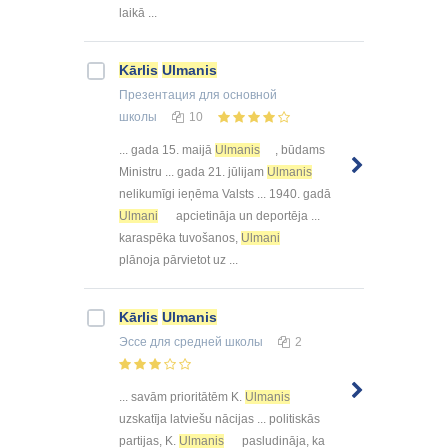
laikā ...
Kārlis
Ulmanis
Презентация
для основной
школы
10
... gada 15. maijā
Ulmanis
, būdams
Ministru ... gada 21. jūlijam
Ulmanis
nelikumīgi ieņēma Valsts ... 1940. gadā
Ulmani
apcietināja un deportēja ...
karaspēka tuvošanos,
Ulmani
plānoja pārvietot uz ...
Kārlis
Ulmanis
Эссе
для средней школы
2
... savām prioritātēm K.
Ulmanis
uzskatīja latviešu nācijas ... politiskās
partijas, K.
Ulmanis
pasludināja, ka