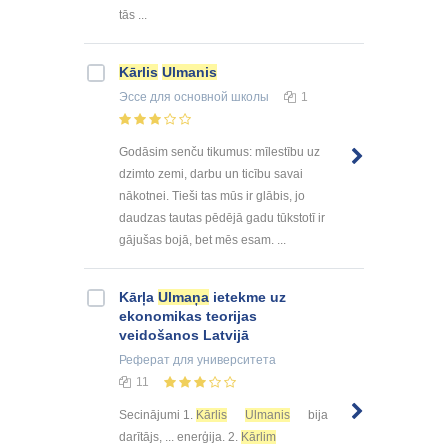
tās ...
Kārlis
Ulmanis
Эссе
для основной школы
1
Godāsim senču tikumus: mīlestību uz
dzimto zemi, darbu un ticību savai
nākotnei. Tieši tas mūs ir glābis, jo
daudzas tautas pēdējā gadu tūkstotī ir
gājušas bojā, bet mēs esam. ...
Kārļa
Ulmaņa
ietekme uz
ekonomikas teorijas
veidošanos Latvijā
Реферат
для университета
11
Secinājumi 1.
Kārlis
Ulmanis
bija
darītājs, ... enerģija. 2.
Kārlim