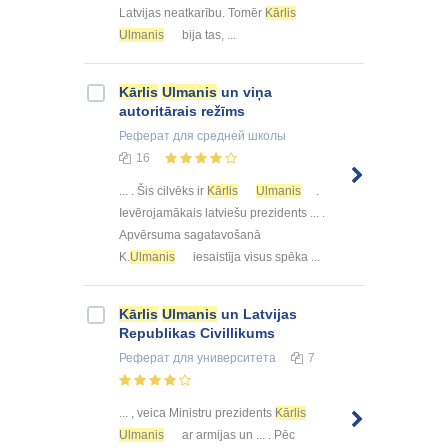
Latvijas neatkarību. Tomēr
Kārlis
Ulmanis
bija tas, ...
Kārlis
Ulmanis
un viņa
autoritārais režīms
Реферат
для средней школы
16
... . Šis cilvēks ir
Kārlis
Ulmanis
.
Ievērojamākais latviešu prezidents ... .
Apvērsuma sagatavošanā
K.
Ulmanis
iesaistīja visus spēka ...
Kārlis
Ulmanis
un Latvijas
Republikas Civillikums
Реферат
для университета
7
... , veica Ministru prezidents
Kārlis
Ulmanis
ar armijas un ... . Pēc