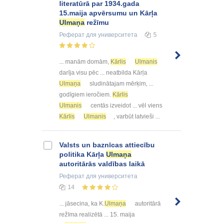
literatūrā par 1934.gada
15.maija apvērsumu un Kārļa
Ulmaņa
režīmu
Реферат
для университета
5
... manām domām,
Kārlis
Ulmanis
darīja visu pēc ... neatbilda Kārļa
Ulmaņa
sludinātajam mērķim, ...
godīgiem ieročiem.
Kārlis
Ulmanis
centās izveidot ... vēl viens
Kārlis
Ulmanis
, varbūt latvieši ...
Valsts un baznīcas attiecību
politika Kārļa
Ulmaņa
autoritārās valdības laikā
Реферат
для университета
14
... jāsecina, ka K.
Ulmaņa
autoritārā
režīma realizētā ... 15. maija