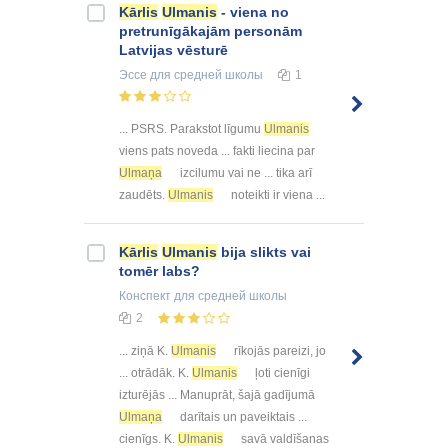
Kārlis
Ulmanis
- viena no
pretrunīgākajām personām
Latvijas vēsturē
Эссе
для средней школы
1
... PSRS. Parakstot līgumu
Ulmanis
viens pats noveda ... fakti liecina par
Ulmaņa
izcilumu vai ne ... tika arī
zaudēts.
Ulmanis
noteikti ir viena ...
Kārlis
Ulmanis
bija slikts vai
tomēr labs?
Конспект
для средней школы
2
... ziņā K.
Ulmanis
rīkojās pareizi, jo
... otrādāk. K.
Ulmanis
ļoti cienīgi
izturējās ... Manuprāt, šajā gadījumā
Ulmaņa
darītais un paveiktais ...
cienīgs. K.
Ulmanis
savā valdīšanas