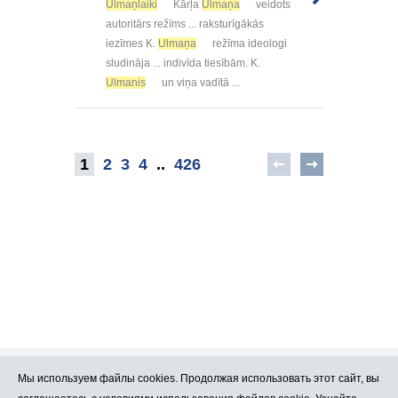
Ulmaņlaiki
Kārļa
Ulmaņa
veidots
autoritārs režīms ... raksturīgākās
iezīmes K.
Ulmaņa
režīma ideologi
sludināja ... indivīda tiesībām. K.
Ulmanis
un viņa vadītā ...
1
2
3
4
..
426
Мы используем файлы cookies. Продолжая использовать этот сайт, вы
Про Atlants.lv
Реклама