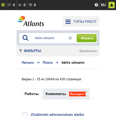
0
0
0
RU
ТИПЫ РАБОТ
Искать
ФИЛЬТРЫ
Выключены
Начало
Поиск
kārlis ulmanis
Видны 1 - 25 из 10649 на 426 страницах
Работы
Комплекты
Выгодно!
Zinātniski pētnieciskais darbs