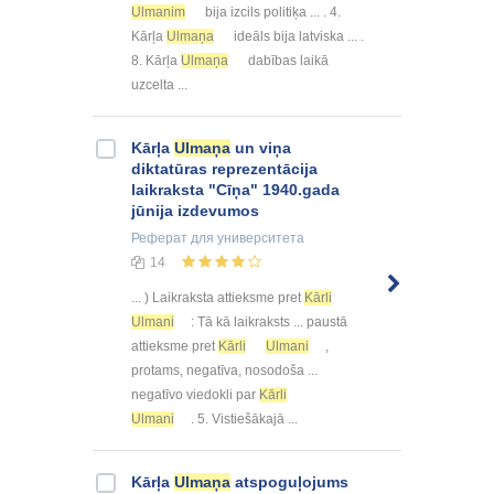
Ulmanim
bija izcils politiķa ... . 4.
Kārļa
Ulmaņa
ideāls bija latviska ... .
8. Kārļa
Ulmaņa
dabības laikā
uzcelta ...
Kārļa
Ulmaņa
un viņa
diktatūras reprezentācija
laikraksta "Cīņa" 1940.gada
jūnija izdevumos
Реферат
для университета
14
... ) Laikraksta attieksme pret
Kārli
Ulmani
: Tā kā laikraksts ... paustā
attieksme pret
Kārli
Ulmani
,
protams, negatīva, nosodoša ...
negatīvo viedokli par
Kārli
Ulmani
. 5. Vistiešākajā ...
Kārļa
Ulmaņa
atspoguļojums