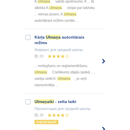
K.
Ulmaņa
valsts apvērsums. K ... tā
atbilda K.
Ulmaņa
vīzijai par latvisku
... vienas puses, K.
Ulmaņa
autoritārais režīms centās ...
Kārļa
Ulmaņa
autoritārais
režīms
Реферат
для средней школы
20
... noliegšanu un reglamentēšanu.
Ulmaņa
Civillikums stājās spēkā ... ,
varēja veikt K.
Ulmanis
, jo viņš
reprezentēja ...
Ulmaņaiki
- zelta laiki
Презентация
для средней школы
26
ОЦЕНЕННЫЙ!