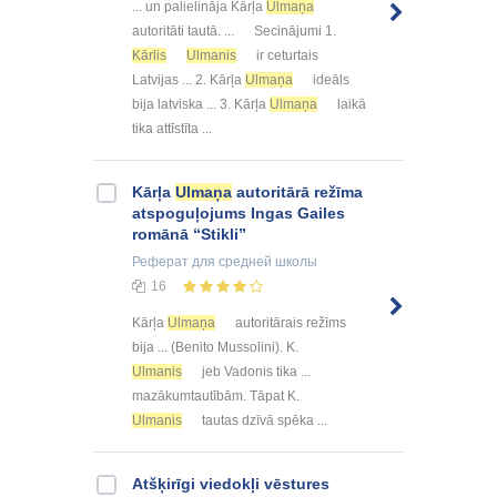
... un palielināja Kārļa
Ulmaņa
autoritāti tautā. ... Secinājumi 1.
Kārlis
Ulmanis
ir ceturtais
Latvijas ... 2. Kārļa
Ulmaņa
ideāls
bija latviska ... 3. Kārļa
Ulmaņa
laikā
tika attīstīta ...
Kārļa
Ulmaņa
autoritārā režīma
atspoguļojums Ingas Gailes
romānā “Stikli”
Реферат
для средней школы
16
Kārļa
Ulmaņa
autoritārais režīms
bija ... (Benito Mussolini). K.
Ulmanis
jeb Vadonis tika ...
mazākumtautībām. Tāpat K.
Ulmanis
tautas dzīvā spēka ...
Atšķirīgi viedokļi vēstures