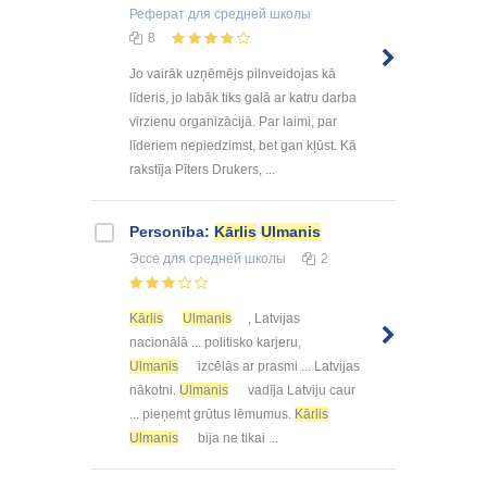
Реферат
для средней школы
8
Jo vairāk uzņēmējs pilnveidojas kā
līderis, jo labāk tiks galā ar katru darba
virzienu organizācijā. Par laimi, par
līderiem nepiedzimst, bet gan kļūst. Kā
rakstīja Pīters Drukers, ...
Personība:
Kārlis
Ulmanis
Эссе
для средней школы
2
Kārlis
Ulmanis
, Latvijas
nacionālā ... politisko karjeru,
Ulmanis
izcēlās ar prasmi ... Latvijas
nākotni.
Ulmanis
vadīja Latviju caur
... pieņemt grūtus lēmumus.
Kārlis
Ulmanis
bija ne tikai ...