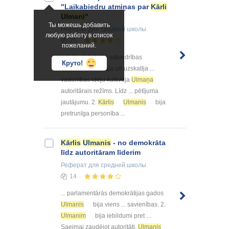
"Laikabiedru atmiņas par
Kārli
Ulmani
"
Ты можешь добавить
Реферат
для средней школы
любую работу в список
25
пожеланий.
... brīvvalsts laika sabiedrības
Круто!
Ulmani
cildināja un uzskatīja ...
vadonības ideju kultivēja
Ulmaņa
autoritārais režīms. Līdz ... pētījuma
jautājumu. 2.
Kārlis
Ulmanis
bija
pretrunīga personība ...
Kārlis
Ulmanis
- no demokrāta
līdz autoritāram līderim
Реферат
для средней школы
14
... parlamentārās demokrātijas gados
Ulmanis
bija viens ... savienības. 2.
Ulmanim
bija iebildumi pret ...
Saeimai zaudējot autoritāti,
Ulmanis