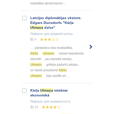
saskatījas apvainojumu ...
Latvijas diplomātijas vēsture.
Edgars Dunsdorfs "Kārļa
Ulmaņa
dzīve"
Реферат
для средней школы
4
... , pārsteidza viņa neatlaidība.
Kārlis
Ulmanis
nekad nepadevās
vienmēr ... jau iepriekš minēju,
Ulmanis
gribēja padarīt Latvijas ...
un Valsts prezidents
Kārlis
Ulmanis
bija saistīts arī ...
Kārļa
Ulmaņa
ietekme
ekonomikā
Реферат
для университета
10