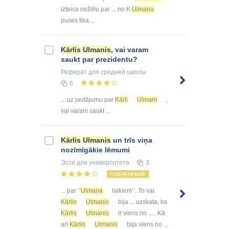
izteica nožēlu par ... no K.
Ulmaņa
puses tika ...
Kārlis
Ulmanis
, vai varam
saukt par prezidentu?
Реферат
для средней школы
6
... uz jautājumu par
Kārli
Ulmani
,
vai varam saukt ...
Kārlis
Ulmanis
un trīs viņa
nozīmīgākie lēmumi
Эссе
для университета
3
ОЦЕНЕННЫЙ!
... par ‘’
Ulmaņa
laikiem’’. To vai
Kārlis
Ulmanis
bija ... uzskata, ka
Kārlis
Ulmanis
ir viens no ... . Kā
arī
Kārlis
Ulmanis
bija viens no ...