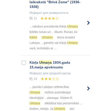
laikrakstā "Brīvā Zeme" (1936-
1938)
Реферат
для университета
11
... raksturo prezidenta Kārļa
Ulmaņa
teiktās runas un ... likumi. Runas, ko
Kārlis
Ulmanis
teicis ievadot
Latvijas ... gandrīz vai Kārļa
Ulmaņa
varā, iezīmējās ar ...
Kārļa
Ulmaņa
1934.gada
15.maija apvērsums
Реферат
для средней школы
16
... jaunās Latvijas celtniecībai.
Ulmaņa
režīma autoritārajai
ideoloģijai ... pieauga. Viņiem K.
Ulmaņa
diktatūra bija personiskās ...
šodien, nebija. Ja
Ulmanis
sev