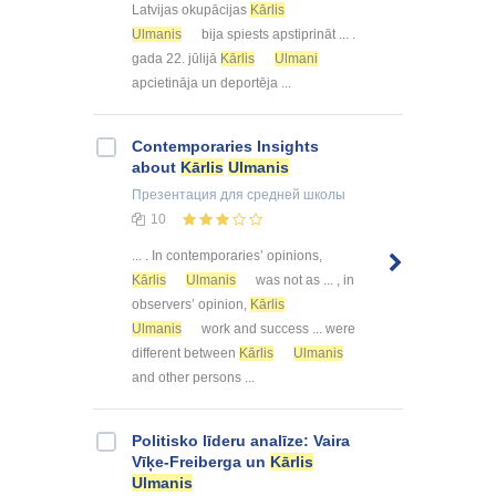
Latvijas okupācijas
Kārlis
Ulmanis
bija spiests apstiprināt ... .
gada 22. jūlijā
Kārlis
Ulmani
apcietināja un deportēja ...
Contemporaries Insights
about
Kārlis
Ulmanis
Презентация
для средней школы
10
... . In contemporaries’ opinions,
Kārlis
Ulmanis
was not as ... , in
observers’ opinion,
Kārlis
Ulmanis
work and success ... were
different between
Kārlis
Ulmanis
and other persons ...
Politisko līderu analīze: Vaira
Vīķe-Freiberga un
Kārlis
Ulmanis