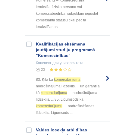
Komersants – Komercreģistrā
ierakstīta fiziska persona vai
komercsabiedrība, subjektam iegūstot
komersanta statusu tikai pēc tā
ierakstīšanas ...
Kvalifikācijas eksāmena
jautājumi studiju programmā
"Komerczinības"
Конспект
для университета
23
83. Ķīla kā
komercdarījuma
nodrošinājuma līdzeklis. ... un garantija
kā
komercdarījuma
nodrošinājuma
līdzeklis. ... 85. Līgumsods kā
komercdarījumu
nodrošināšanas
līdzeklis. Līgumsods ...
Valdes locekļa atbildības