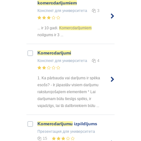
komercdarījumiem
Конспект
для университета
3
... ir 10 gadi.
Komercdarījumiem
noilgums ir 3 ...
Komercdarījumi
Конспект
для университета
4
1. Ka pārbauda vai darījums ir spēka
esošs? - Ir jāpastāv visiem darījumu
raksturojošajiem elementiem * Lai
darījumam būtu tiesīgs spēks, ir
vajadzīgs, lai tā dalībniekiem būtu ...
Komercdarījumu
izpildījums
Презентация
для университета
15