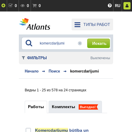
0
0
0
RU
ТИПЫ РАБОТ
Искать
ФИЛЬТРЫ
Выключены
Начало
Поиск
komercdarījumi
Видны 1 - 25 из 578 на 24 страницах
Работы
Комплекты
Выгодно!
Komercdarījumu
būtība un