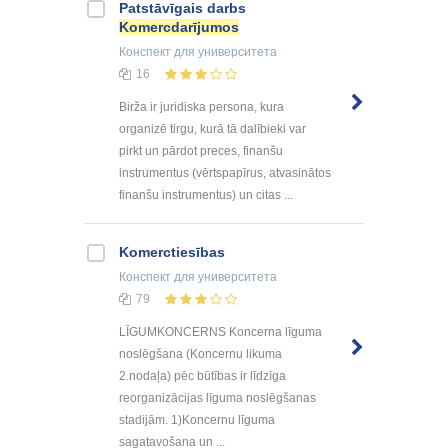
Patstāvīgais darbs
Komercdarījumos
Конспект
для университета
16
Birža ir juridiska persona, kura
organizē tirgu, kurā tā dalībieki var
pirkt un pārdot preces, finanšu
instrumentus (vērtspapīrus, atvasinātos
finanšu instrumentus) un citas ...
Komerctiesības
Конспект
для университета
79
LĪGUMKONCERNS Koncerna līguma
noslēgšana (Koncernu likuma
2.nodaļa) pēc būtības ir līdzīga
reorganizācijas līguma noslēgšanas
stadijām. 1)Koncernu līguma
sagatavošana un ...