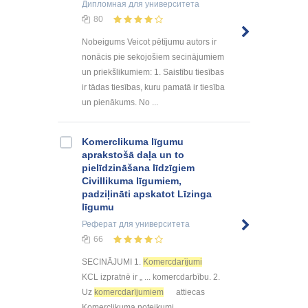
Дипломная
для университета
80
Nobeigums Veicot pētījumu autors ir
nonācis pie sekojošiem secinājumiem
un priekšlikumiem: 1. Saistību tiesības
ir tādas tiesības, kuru pamatā ir tiesība
un pienākums. No ...
Komerclikuma līgumu
aprakstošā daļa un to
pielīdzināšana līdzīgiem
Civillikuma līgumiem,
padziļināti apskatot Līzinga
līgumu
Реферат
для университета
66
SECINĀJUMI 1.
Komercdarījumi
KCL izpratnē ir „ ... komercdarbību. 2.
Uz
komercdarījumiem
attiecas
Komerclikuma noteikumi ...