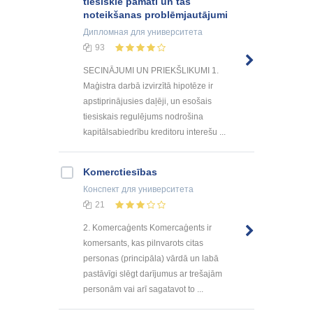
tiesiskie pamati un tās
noteikšanas problēmjautājumi
Дипломная
для университета
93
SECINĀJUMI UN PRIEKŠLIKUMI 1.
Maģistra darbā izvirzītā hipotēze ir
apstiprinājusies daļēji, un esošais
tiesiskais regulējums nodrošina
kapitālsabiedrību kreditoru interešu ...
Komerctiesības
Конспект
для университета
21
2. Komercaģents Komercaģents ir
komersants, kas pilnvarots citas
personas (principāla) vārdā un labā
pastāvīgi slēgt darījumus ar trešajām
personām vai arī sagatavot to ...