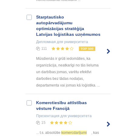
Starptautisko
autopārvadājumu
optimizācijas stratēģija
Latvijas loģistikas uzņēmumos
Дипломная
для университета
111
TOP 500
Mūsdienās ir grūti iedomāties, ka
organizācija, neatkarīgi no tās lieluma
un darbības jomas, varētu efektīvi
darboties bez tādas nodaļas,
departamenta vai jomas kā loģistika. ...
Komerctiesību attīstības
vēsture Francijā
Презентация
для университета
15
... t.s. absolūtie
komercdarījumi
, kas