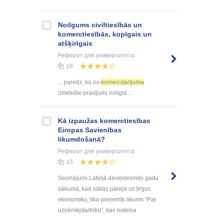
Noilgums civiltiesībās un
komerctiesībās, kopīgais un
atšķirīgais
Реферат
для университета
16
... paredz, ka no
komercdarījuma
izrietošie prasījumi noilgst ...
Kā izpaužas komerctiesības
Eiropas Savienības
likumdošanā?
Реферат
для университета
15
Secinājumi Latvijā deviņdesmito gadu
sākumā, kad sākās pāreja uz tirgus
ekonomiku, tika pieņemts likums “Par
uzņēmējdarbību”, kas noteica