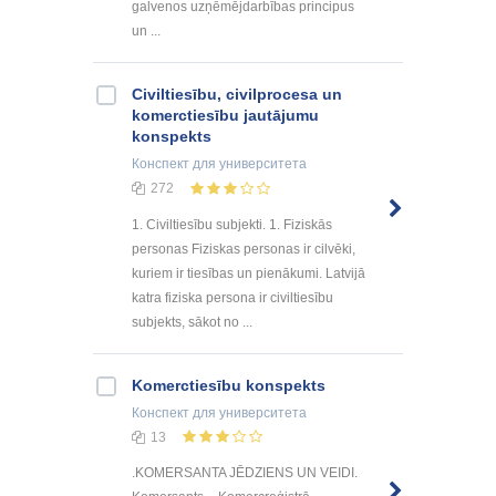
galvenos uzņēmējdarbības principus
un ...
Civiltiesību, civilprocesa un
komerctiesību jautājumu
konspekts
Конспект
для университета
272
1. Civiltiesību subjekti. 1. Fiziskās
personas Fiziskas personas ir cilvēki,
kuriem ir tiesības un pienākumi. Latvijā
katra fiziska persona ir civiltiesību
subjekts, sākot no ...
Komerctiesību konspekts
Конспект
для университета
13
.KOMERSANTA JĒDZIENS UN VEIDI.