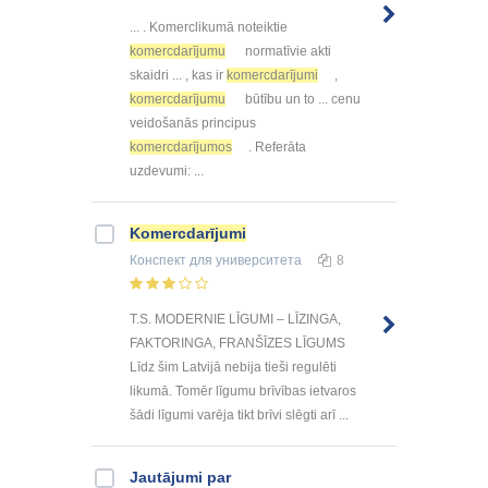
... . Komerclikumā noteiktie
komercdarījumu
normatīvie akti
skaidri ... , kas ir
komercdarījumi
,
komercdarījumu
būtību un to ... cenu
veidošanās principus
komercdarījumos
. Referāta
uzdevumi: ...
Komercdarījumi
Конспект
для университета
8
T.S. MODERNIE LĪGUMI – LĪZINGA,
FAKTORINGA, FRANŠĪZES LĪGUMS
Līdz šim Latvijā nebija tieši regulēti
likumā. Tomēr līgumu brīvības ietvaros
šādi līgumi varēja tikt brīvi slēgti arī ...
Jautājumi par