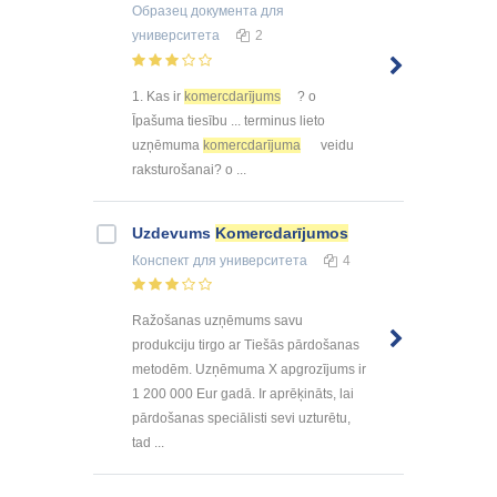
Образец документа
для
университета
2
1. Kas ir
komercdarījums
? o
Īpašuma tiesību ... terminus lieto
uzņēmuma
komercdarījuma
veidu
raksturošanai? o ...
Uzdevums
Komercdarījumos
Конспект
для университета
4
Ražošanas uzņēmums savu
produkciju tirgo ar Tiešās pārdošanas
metodēm. Uzņēmuma X apgrozījums ir
1 200 000 Eur gadā. Ir aprēķināts, lai
pārdošanas speciālisti sevi uzturētu,
tad ...