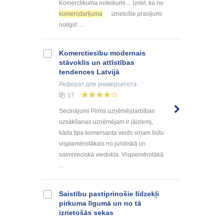
Komerclikuma noteikumi ... izriet, ka no
komercdarījuma
izrietošie prasījumi
noilgst ...
Komerctiesību modernais
stāvoklis un attīstības
tendences Latvijā
Реферат
для университета
17
Secinājumi Pirms uzņēmējdarbības
uzsākšanas uzņēmējam ir jāizlemj,
kāda tipa komersanta veids viņam būtu
vispiemērotākais no juridiskā un
saimnieciskā viedokļa. Vispiemērotākā
...
Saistību pastiprinošie līdzekļi
pirkuma līgumā un no tā
izrietošās sekas