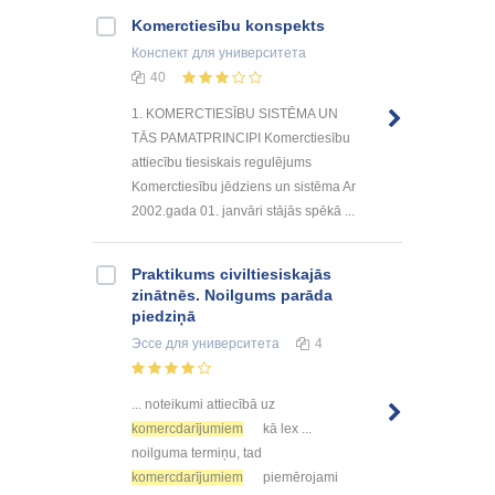
Komerctiesību konspekts
Конспект
для университета
40
1. KOMERCTIESĪBU SISTĒMA UN
TĀS PAMATPRINCIPI Komerctiesību
attiecību tiesiskais regulējums
Komerctiesību jēdziens un sistēma Ar
2002.gada 01. janvāri stājās spēkā ...
Praktikums civiltiesiskajās
zinātnēs. Noilgums parāda
piedziņā
Эссе
для университета
4
... noteikumi attiecībā uz
komercdarījumiem
kā lex ...
noilguma termiņu, tad
komercdarījumiem
piemērojami