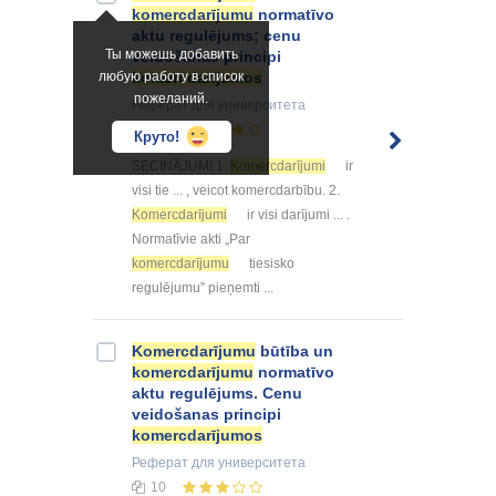
komercdarījumu
normatīvo
aktu regulējums; cenu
Ты можешь добавить
veidošanas principi
любую работу в список
komercdarījumos
пожеланий.
Реферат
для университета
11
Круто!
SECINĀJUMI 1.
Komercdarījumi
ir
visi tie ... , veicot komercdarbību. 2.
Komercdarījumi
ir visi darījumi ... .
Normatīvie akti „Par
komercdarījumu
tiesisko
regulējumu” pieņemti ...
Komercdarījumu
būtība un
komercdarījumu
normatīvo
aktu regulējums. Cenu
veidošanas principi
komercdarījumos
Реферат
для университета
10