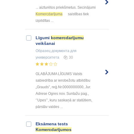
... aizturētos priekšmetus. Secinājumi
Komercdarījuma
saistības tiek
izpildītas ...
Līgumi
komercdarījumu
veikšanai
Образец документа
для
университета
30
GLABĀJUMA LĪGUMS Valsts
sabiedrība ar ierobežotu atbildību
„Grauds”, reģ.Nr.0000000000, Jur.
Adrese Ogres nov. Suntažu pag.,
‘’Upes’’, kuru saskaņā ar statūtiem,
pārstāv valdes ...
Eksāmena tests
Komercdarījumos