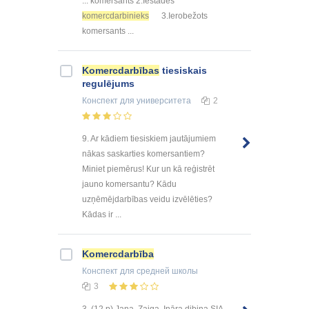
... komersants 2.Iestādes
komercdarbinieks
3.Ierobežots
komersants ...
Komercdarbības
tiesiskais
regulējums
Конспект
для университета
2
9. Ar kādiem tiesiskiem jautājumiem
nākas saskarties komersantiem?
Miniet piemērus! Kur un kā reģistrēt
jauno komersantu? Kādu
uzņēmējdarbības veidu izvēlēties?
Kādas ir ...
Komercdarbība
Конспект
для средней школы
3