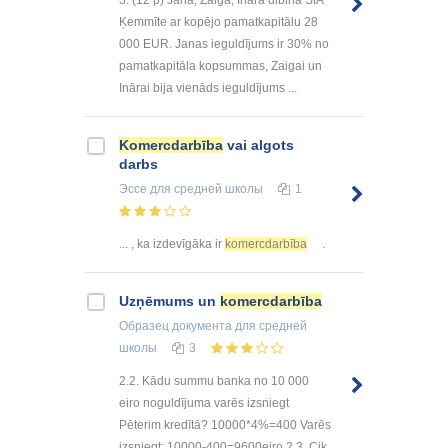
3. (12 p) Jana, Zaiga, Ināra dibina SIA
Ķemmīte ar kopējo pamatkapitālu 28
000 EUR. Janas ieguldījums ir 30% no
pamatkapitāla kopsummas, Zaigai un
Inārai bija vienāds ieguldījums ...
Komercdarbība
vai algots
darbs
Эссе
для средней школы
1
... , ka izdevīgāka ir
komercdarbība
.
Uzņēmums un
komercdarbība
Образец документа
для средней
школы
3
2.2. Kādu summu banka no 10 000
eiro noguldījuma varēs izsniegt
Pēterim kredītā? 10000*4%=400 Varēs
izsniegt: 10000-400=9600eiro 2.3. Cik