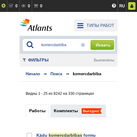
0
0
0
RU
ТИПЫ РАБОТ
Искать
ФИЛЬТРЫ
Выключены
Начало
Поиск
komercdarbība
Видны 1 - 25 из 8242 на 330 страницах
Работы
Комплекты
Выгодно!
Kādu
komercdarbības
formu