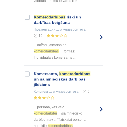
Globālā tūrisma ietvaros tiek ...
Komercdarbības
riski un
darbības beigšana
Презентация
для университета
19
... dažādi, atkarībā no
komercdarbības
formas:
Individuālais komersants ...
Komersanta,
komercdarbības
un saimnieciskās darbības
jēdziens
Конспект
для университета
5
... persona, kas veic
komercdarbību
/saimniecisko
darbību, nav ... *fiziskajai personai
noteiktie
komercdarbības