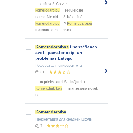
... sistēma 2. Galvenie
komercdarbību
regulējošie
normatīvie akti ... 3. Kā definē
komercdarbību
?
Komercdarbība
ir atklāta saimnieciskā ...
Komercdarbības
finansēšanas
avoti, pamatprincipi un
problēmas Latvijā
Реферат
для университета
31
... un priekšlikumi Secinājumi: •
Komercdarbības
finansēšana notiek
no ...
Komercdarbība
Презентация
для средней школы
7