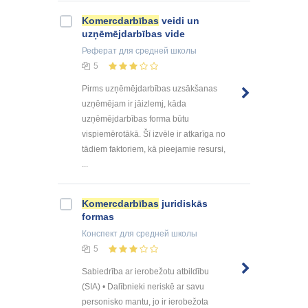
Komercdarbības
veidi un
uzņēmējdarbības vide
Реферат
для средней школы
5
Pirms uzņēmējdarbības uzsākšanas
uzņēmējam ir jāizlemj, kāda
uzņēmējdarbības forma būtu
vispiemērotākā. Šī izvēle ir atkarīga no
tādiem faktoriem, kā pieejamie resursi,
...
Komercdarbības
juridiskās
formas
Конспект
для средней школы
5
Sabiedrība ar ierobežotu atbildību
(SIA) • Dalībnieki neriskē ar savu
personisko mantu, jo ir ierobežota