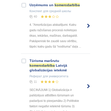
Uzņēmums un
komercdarbība
Конспект
для средней школы
40
4. "Amortizācijas atskaitījumi. Katru
gadu ražošanas procesā nolietojas
ēkas, iekārtas, mašīnas, darbagaldi.
Pakāpeniski tie zaudē savu vērtību,
tāpēc katru gadu šā "nodiluma" daļa ...
Tūrisma maršrutu
komercdarbība
Latvijā
globalizācijas ietekmē
Реферат
для университета
11
SECINĀJUMI 1) Globalizācija ir
palīdzējusi attīstīties tūrismam un
padarījusi to pieejamāku 2) Politiskie
faktori negatīvi ietekmē tūrismu 3)