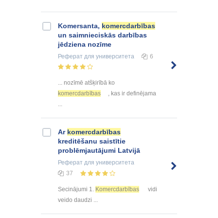
Komersanta,
komercdarbības
un saimnieciskās darbības
jēdziena nozīme
Реферат
для университета
6
... nozīmē atšķirībā ko
komercdarbības
, kas ir definējama
...
Ar
komercdarbības
kreditēšanu saistītie
problēmjautājumi Latvijā
Реферат
для университета
37
Secinājumi 1.
Komercdarbības
vidi
veido daudzi ...