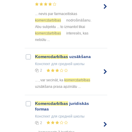
... nevis par farmaceitiskas
komercdarbības
nodrošināšanu.
Abu subjektu ... to izmantot tikai
komercdarbības
interesēs, kas
nebūtu ...
Komercdarbības
uzsākšana
Конспект
для средней школы
2
... , var secināt, ka
komercdarbības
uzsākšana prasa apzinātu ...
Komercdarbības
juridiskās
formas
Конспект
для средней школы
2