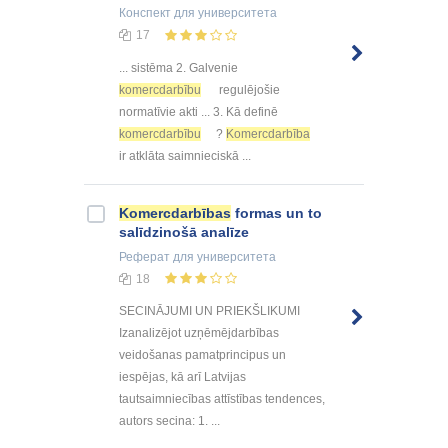
Конспект
для университета
17
... sistēma 2. Galvenie
komercdarbību
regulējošie
normatīvie akti ... 3. Kā definē
komercdarbību
?
Komercdarbība
ir atklāta saimnieciskā ...
Komercdarbības
formas un to
salīdzinošā analīze
Реферат
для университета
18
SECINĀJUMI UN PRIEKŠLIKUMI
Izanalizējot uzņēmējdarbības
veidošanas pamatprincipus un
iespējas, kā arī Latvijas
tautsaimniecības attīstības tendences,
autors secina: 1. ...