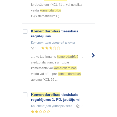
ierobežojumi (KCL 41 ... vai noteikta
veida
komercdarbību
!5)Sistemātiskums ( ...
Komercdarbības
tiesiskais
regulējums
Конспект
для средней школы
5
... , ko tas izmanto
komercdarbībā
,
slēdzot darījumus un ... par
komersanta vai
komercdarbības
veidu vai arī ... par
komercdarbības
apjomu (KCL 29 ...
Komercdarbības
tiesiskais
regulējums 1. PD. jautājumi
Конспект
для университета
9