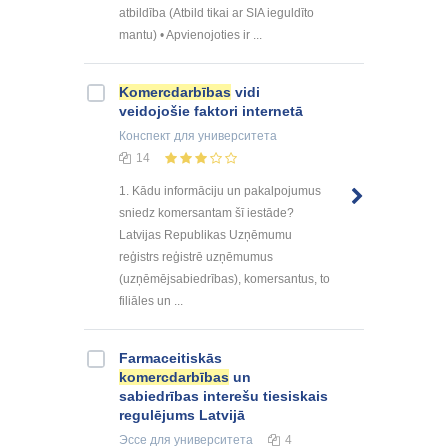
atbildība (Atbild tikai ar SIA ieguldīto
mantu) • Apvienojoties ir ...
Komercdarbības
vidi
veidojošie faktori internetā
Конспект
для университета
14
1. Kādu informāciju un pakalpojumus
sniedz komersantam šī iestāde?
Latvijas Republikas Uzņēmumu
reģistrs reģistrē uzņēmumus
(uzņēmējsabiedrības), komersantus, to
filiāles un ...
Farmaceitiskās
komercdarbības
un
sabiedrības interešu tiesiskais
regulējums Latvijā
Эссе
для университета
4