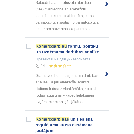
Sabiedrība ar ierobežotu atbildību
(SIA) "Sabiedrība ar ierobežotu
atbildību ir komercsabiedrība, kuras
pamatkapitāls sastāv no pamatkapitāla
daļu nominālvērtības kopsummas. ...
Komercdarbību
formu, politiku
un uzņēmuma darbības analīze
Презентация
для университета
14
Grāmatvedība un uzņēmuma darbības
analīze Ja jau vienkāršā ieraksta
sistēma ir daudz vienkāršāka, noteikti
rodas jautājums – kāpēc lielākajiem
uzņēmumiem obligāti jākārto ...
Komercdarbības
un tiesiskā
regulējuma kursa eksāmena
jautājumi