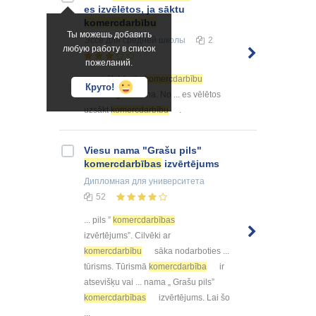
es izvēlētos, ja sāktu
komercdarbību
Ты можешь добавить
Эссе
для средней школы
2
любую работу в список
пожеланий.
... vairāk kā citu
komercdarbību
Круто!
formu reģistrēšana. No ... es vēlētos
uzsākt
komercdarbību
.
Viesu nama "Grašu pils"
komercdarbības
izvērtējums
Дипломная
для университета
52
... pils ”
komercdarbības
izvērtējums”. Cilvēki ar
komercdarbību
sāka nodarboties ...
tūrisms. Tūrismā
komercdarbība
ir
atsevišķu vai ... nama „ Grašu pils”
komercdarbības
izvērtējums. Lai šo
...