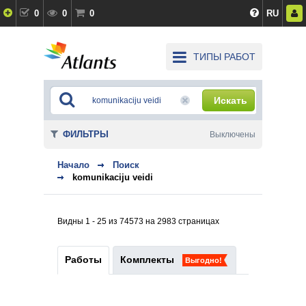
0
0
0
RU
ТИПЫ РАБОТ
Искать
ФИЛЬТРЫ
Выключены
Начало
Поиск
komunikaciju veidi
Видны 1 - 25 из 74573 на 2983 страницах
Работы
Комплекты
Выгодно!