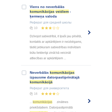
Viens no neverbālās
komunikācijas
veidiem
-
ķermeņa valoda
Реферат
для средней школы
10
Dzīvojot sabiedrībā, it īpaši jau pilsētā,
kontakts ar apkārtējiem ir neizbēgams,
tādēļ jebkuram sabiedrības indivīdam
būtu lietderīgi zināt kā veicināt
attiecības ar apkārtējiem ...
Neverbālās
komunikācijas
izpausme datorpastiprinātajā
komunikācijā
Реферат
для университета
16
...
komunikācijas
zinātnes
priekšstatiem. Datorpastiprinātā