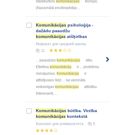
starpkultūru
komunikācijas
teorijas.
(Nacionālā enciklopēdija ...
Komunikācijas
psiholoģija -
dažādu paaudžu
komunikācijas
atšķirības
Реферат
для средней школы
11
... paaudzes
komunikācijas
stilu.
Efektīva
komunikācija
ir ... problēmu
risinājumus.
Komunikācija
ir
attīstījusies līdzi ... lai veicinātu
veiksmīgas
komunikācijas
attīstību.
Interesanti, ...
Komunikācijas
būtība. Virzība
komunikācijas
kontekstā
Конспект
для университета
5