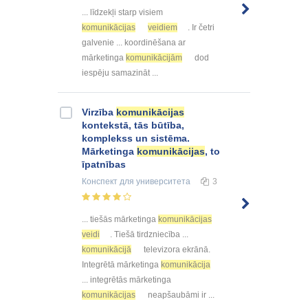
... līdzekļi starp visiem
komunikācijas
veidiem
. Ir četri
galvenie ... koordinēšana ar
mārketinga
komunikācijām
dod
iespēju samazināt ...
Virzība
komunikācijas
kontekstā, tās būtība,
komplekss un sistēma.
Mārketinga
komunikācijas
, to
īpatnības
Конспект
для университета
3
... tiešās mārketinga
komunikācijas
veidi
. Tiešā tirdzniecība ...
komunikācijā
televizora ekrānā.
Integrētā mārketinga
komunikācija
... integrētās mārketinga
komunikācijas
neapšaubāmi ir ...