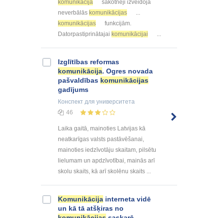
komunikācija
sākotnēji izveidoja
neverbālās
komunikācijas
...
komunikācijas
funkcijām.
Datorpastiprinātajai
komunikācijai
...
Izglītības reformas
komunikācija
. Ogres novada
pašvaldības
komunikācijas
gadījums
Конспект
для университета
46
Laika gaitā, mainoties Latvijas kā
neatkarīgas valsts pastāvēšanai,
mainoties iedzīvotāju skaitam, pilsētu
lielumam un apdzīvotībai, mainās arī
skolu skaits, kā arī skolēnu skaits ...
Komunikācija
interneta vidē
un kā tā atšķiras no
komunikācijas
saskarē