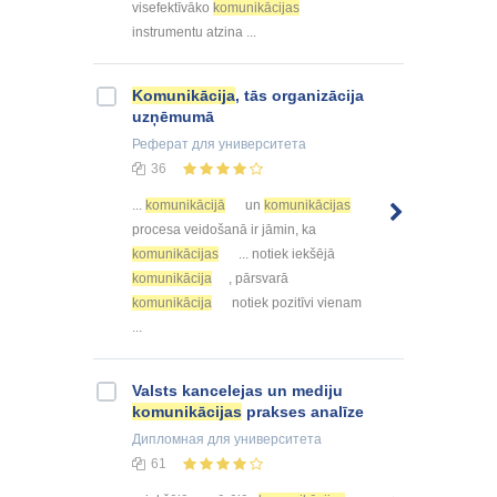
visefektīvāko
komunikācijas
instrumentu atzina ...
Komunikācija
, tās organizācija
uzņēmumā
Реферат
для университета
36
...
komunikācijā
un
komunikācijas
procesa veidošanā ir jāmin, ka
komunikācijas
... notiek iekšējā
komunikācija
, pārsvarā
komunikācija
notiek pozitīvi vienam
...
Valsts kancelejas un mediju
komunikācijas
prakses analīze
Дипломная
для университета
61