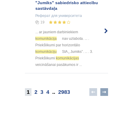
"Jumiks" sabiedrisko attiecību
sastāvdaļa
Реферат
для университета
19
... ar jauniem darbiniekiem
komunikācija
nav uzlabota. ... .
Priekšlikumi par horizontālo
komunikāciju
SIA „ Jumiks”. ... . 3.
Priekšlikumi
komunikācijas
veicināšanai pasākumos ir ...
1
2
3
4
..
2983