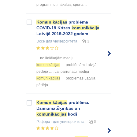
programmu, mākslas, sporta ...
Komunikācijas
problēma
COVID-19 Krīzes
komunikācija
Latvijā 2019-2022 gadam
Эссе
для университета
3
... no lielākajām mediju
komunikācijas
problēmām Latvijā
pēdējo ... . Lai pārrunātu mediju
komunikācijas
problēmas Latvijā
pēdējo ...
Komunikācijas
problēma.
Dzimumatšķirības un
komunikācijas
kodi
Реферат
для университета
5