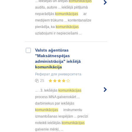
... iekšējās un ārējās
komunikācijas
auditu, autore ... iekšējā pētījumā
neparādījās
komunikācijas
ar
medijiem trūkums ... kontentanalīze
pierādīja, ka
komunikācijas
uzlabojumi ir nepieciešami ...
Valsts aģentūras
"Maksātnespējas
administrācija" iekšējā
komunikācija
Реферат
для университета
25
... . 3. Iekšējās
komunikācijas
process MNA galvenokārt ...
darbiniekus par iekšējās
komunikācijas
instrumentu
izmantošanas iespējām ... precīzi
noteikti iekšējās
komunikācijas
galvenie mērķi, ...