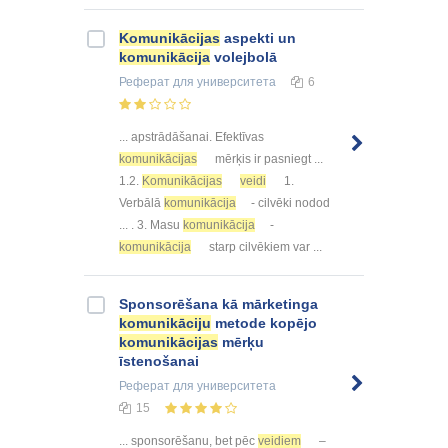
Komunikācijas
aspekti un
komunikācija
volejbolā
Реферат
для университета
6
... apstrādāšanai. Efektīvas
komunikācijas
mērķis ir pasniegt ...
1.2.
Komunikācijas
veidi
1.
Verbālā
komunikācija
- cilvēki nodod
... . 3. Masu
komunikācija
-
komunikācija
starp cilvēkiem var ...
Sponsorēšana kā mārketinga
komunikāciju
metode kopējo
komunikācijas
mērķu
īstenošanai
Реферат
для университета
15
... sponsorēšanu, bet pēc
veidiem
–