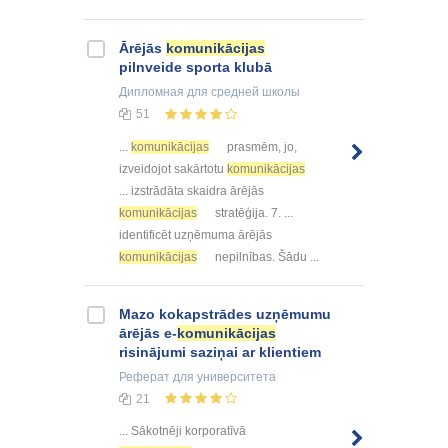
Ārējās
komunikācijas
pilnveide sporta klubā
Дипломная
для средней школы
51
...
komunikācijas
prasmēm, jo,
izveidojot sakārtotu
komunikācijas
... izstrādāta skaidra ārējās
komunikācijas
stratēģija. 7. ...
identificēt uzņēmuma ārējās
komunikācijas
nepilnības. Šādu ...
Mazo kokapstrādes uzņēmumu
ārējās e-
komunikācijas
risinājumi saziņai ar klientiem
Реферат
для университета
21
... Sākotnēji korporatīvā