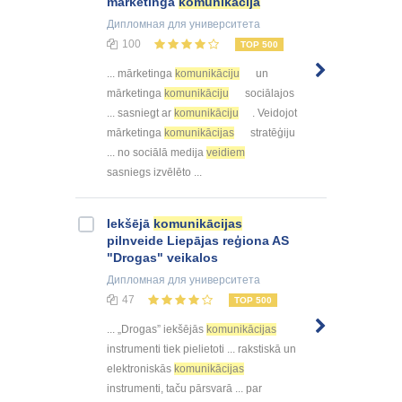
mārketinga
komunikācija
Дипломная
для университета
100
TOP 500
... mārketinga
komunikāciju
un
mārketinga
komunikāciju
sociālajos
... sasniegt ar
komunikāciju
. Veidojot
mārketinga
komunikācijas
stratēģiju
... no sociālā medija
veidiem
sasniegs izvēlēto ...
Iekšējā
komunikācijas
pilnveide Liepājas reģiona AS
"Drogas" veikalos
Дипломная
для университета
47
TOP 500
... „Drogas” iekšējās
komunikācijas
instrumenti tiek pielietoti ... rakstiskā un
elektroniskās
komunikācijas
instrumenti, taču pārsvarā ... par