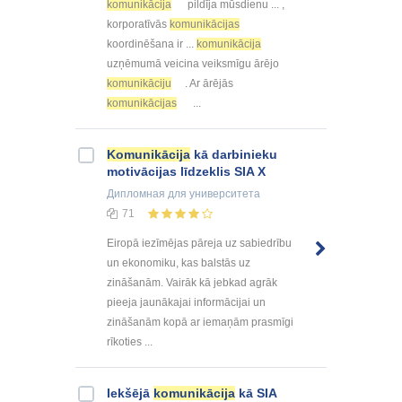
komunikācija
pildīja mūsdienu ... ,
korporatīvās
komunikācijas
koordinēšana ir ...
komunikācija
uzņēmumā veicina veiksmīgu ārējo
komunikāciju
. Ar ārējās
komunikācijas
...
Komunikācija
kā darbinieku
motivācijas līdzeklis SIA X
Дипломная
для университета
71
Eiropā iezīmējas pāreja uz sabiedrību
un ekonomiku, kas balstās uz
zināšanām. Vairāk kā jebkad agrāk
pieeja jaunākajai informācijai un
zināšanām kopā ar iemaņām prasmīgi
rīkoties ...
Iekšējā
komunikācija
kā SIA