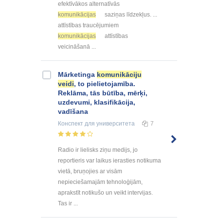
efektīvākos alternatīvās
komunikācijas
saziņas līdzekļus. ...
attīstības traucējumiem
komunikācijas
attīstības
veicināšanā ...
Mārketinga
komunikāciju
veidi
, to pielietojamība.
Reklāma, tās būtība, mērķi,
uzdevumi, klasifikācija,
vadīšana
Конспект
для университета
7
Radio ir lielisks ziņu medijs, jo
reportieris var laikus ierasties notikuma
vietā, bruņojies ar visām
nepieciešamajām tehnoloģijām,
aprakstīt notikušo un veikt intervijas.
Tas ir ...