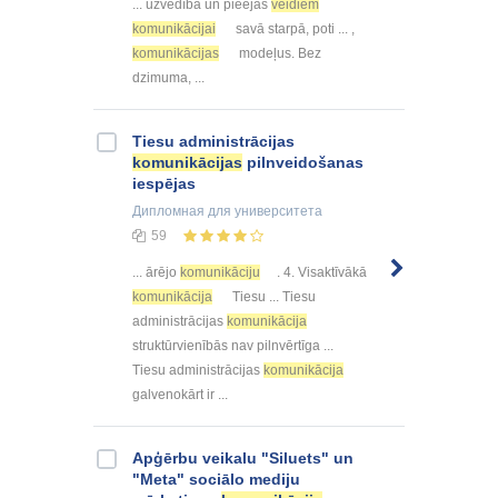
... uzvedībā un pieejas
veidiem
komunikācijai
savā starpā, poti ... ,
komunikācijas
modeļus. Bez
dzimuma, ...
Tiesu administrācijas
komunikācijas
pilnveidošanas
iespējas
Дипломная
для университета
59
... ārējo
komunikāciju
. 4. Visaktīvākā
komunikācija
Tiesu ... Tiesu
administrācijas
komunikācija
struktūrvienībās nav pilnvērtīga ...
Tiesu administrācijas
komunikācija
galvenokārt ir ...
Apģērbu veikalu "Siluets" un
"Meta" sociālo mediju