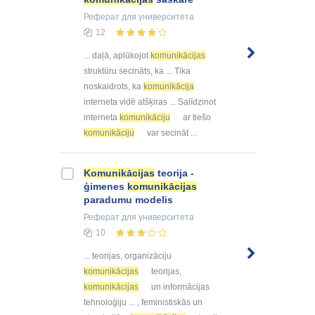
Реферат
для университета
12
... daļā, aplūkojot
komunikācijas
struktūru secināts, ka ... Tika
noskaidrots, ka
komunikācija
interneta vidē atšķiras ... Salīdzinot
interneta
komunikāciju
ar tiešo
komunikāciju
var secināt ...
Komunikācijas
teorija -
ģimenes
komunikācijas
paradumu modelis
Реферат
для университета
10
... teorijas, organizāciju
komunikācijas
teorijas,
komunikācijas
un informācijas
tehnoloģiju ... , feministiskās un