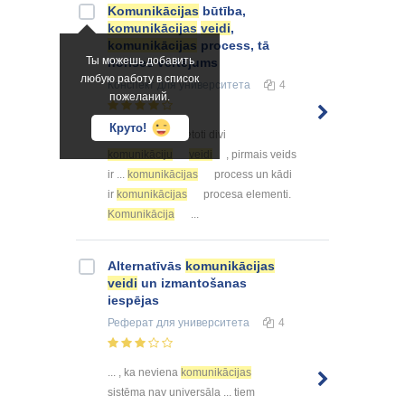
Komunikācijas
būtība,
komunikācijas
veidi
,
komunikācijas
process, tā
Ты можешь добавить
norises vērtējums
любую работу в список
Конспект
для университета
4
пожеланий.
Круто!
... pārsvarā pielietoti divi
komunikāciju
veidi
, pirmais veids
ir ...
komunikācijas
process un kādi
ir
komunikācijas
procesa elementi.
Komunikācija
...
Alternatīvās
komunikācijas
veidi
un izmantošanas
iespējas
Реферат
для университета
4
... , ka neviena
komunikācijas
sistēma nav universāla ... tiem