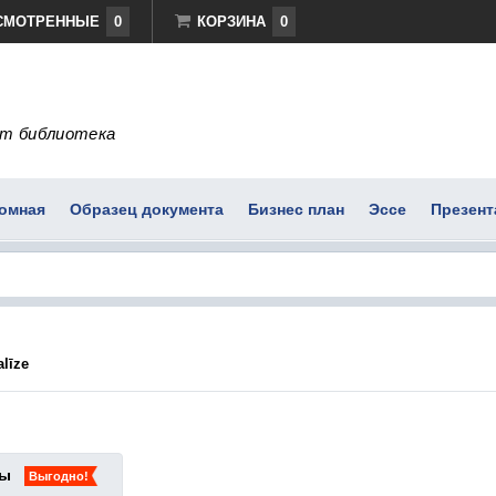
СМОТРЕННЫЕ
0
КОРЗИНА
0
т библиотека
омная
Образец документа
Бизнес план
Эссе
Презент
alīze
ты
Выгодно!