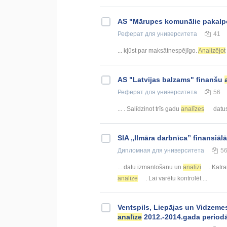
AS "Mārupes komunālie pakalp
Реферат
для университета
41
... kļūst par maksātnespējīgo.
Analizējot
AS "Latvijas balzams" finanšu
Реферат
для университета
56
... . Salīdzinot trīs gadu
analīzes
datus
SIA „Ilmāra darbnīca” finansiāl
Дипломная
для университета
5
... datu izmantošanu un
analīzi
. Katr
analīze
. Lai varētu kontrolēt ...
Ventspils, Liepājas un Vidzeme
analīze
2012.-2014.gada period