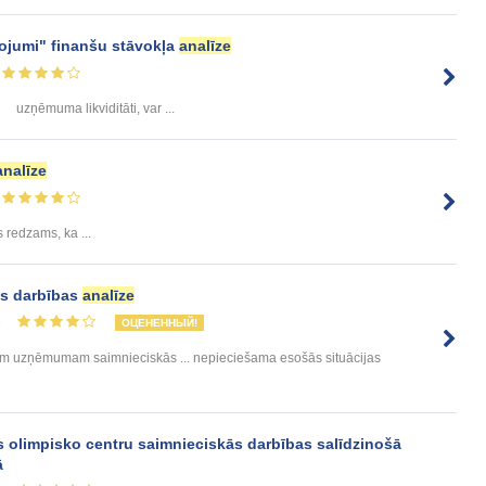
ojumi" finanšu stāvokļa
analīze
uzņēmuma likviditāti, var ...
analīze
 redzams, ka ...
ās darbības
analīze
6
ОЦЕНЕННЫЙ!
am uzņēmumam saimnieciskās ... nepieciešama esošās situācijas
s olimpisko centru saimnieciskās darbības salīdzinošā
ā