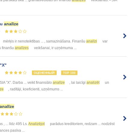
da pārskats tika ... grāmatvedības un finanšu
analīzes
veikšanas. • SIA
šu
analīze
0
mērķis ir nenoteiktības ... , samazināšana. Finanšu
analīzi
var
as finanšu
analīzes
veikšanai, ir uzņēmuma ...
"X"
1
ОЦЕНЕННЫЙ!
TOP 100
SIA ”X”. Darba ... veikt finansiālo
analīze
, lai laicīgi
analizēt
un
īze
, radītāji, koeficienti, uzņēmums ...
analīze
 ... līdz 495 Ls.
Analizējot
parādus kreditoriem, redzam ... nodzēst
ces pasīva ...