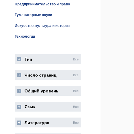
Предпринимательство и право
Гуманитарные науки
Искусство, культура и история
Технологии
Тип
Все
Число страниц
Все
Общий уровень
Все
Язык
Все
Литература
Все