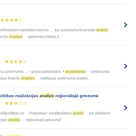
orētiskajiem pamatiem liecina ... , ka uzņēmuma finansiālā
analīze
inanšu
analīzes
galvenais mērķis ir ...
4
a uzņēmumā, ... – peļņa palielinātos. •
analizējamā
uzņēmuma
cīzas finanšu
analīzes
veikšanai uzņēmuma kopējo ...
litikas realizācijas
analīze
reģionālajā griezumā
2
edītpolitikas un ... Unibankas” kredītpolitikas
analīzi
par pēdējiem
ācijas
analīze
reģionālajā griezumā” ...