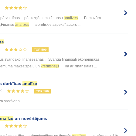
5
u pārvaldības ... pēc uzņēmuma finansu
analīzes
. Pamazām
ā „Finanšu
analīzes
teorētiskie aspekti” autors ...
ze
6
TOP 500
jus svarīgāko finansēšanas ... Svarīga finansiāli ekonomiskās
 uzņēmuma maksātspēju un
kredītspēju
, kā arī finansiālās ...
s darbības
analīze
59
TOP 500
a sastāv no ...
analīze
un novērtējums
7