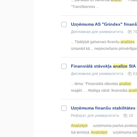
... pārskatu un bankrota
analīzi
. • Ga
“Tranzītserviss ...
Uzņēmuma AS "Grindex" finan
Дипломная
для университета
7
... Tādējādi galvenais finanšu
analīzes
izmantot kā ... nepieciešams pilnvērtīg
Finansiālā stāvokļa
analīze
SIA 
Дипломная
для университета
6
... tēma: “Finansiālā stāvokļa
analīze
reaģēt ... . Atslēga vārdi: finansiāla
anal
Uzņēmuma finanšu stabilitātes
Реферат
для университета
18
Analizējot
uzņēmuma pasīva posteņus ,
īsā termiņā.
Analizējot
uzņēmuma bilan