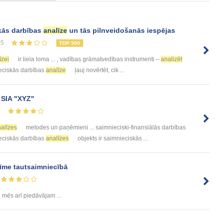
skās darbības
analīze
un tās pilnveidošanās iespējas
25
TOP 500
īzei
ir liela loma ... , vadības grāmatvedības instrumenti –
analizēt
ieciskās darbības
analīze
ļauj novērtēt, cik ...
SIA "XYZ"
0
alīzes
metodes un paņēmieni ... saimnieciski-finansiālās darbības
ieciskās darbības
analīzes
objekts ir saimnieciskās ...
īme tautsaimniecībā
mēs arī piedāvājam ...