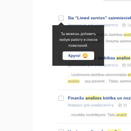
Sia “Limed serviss” saimnieci
Дипломная
для университета
1
Ты можешь добавить
... ľēmumu saimnieciskās darbības
anal
любую работу в список
iegūto informāciju un ... ľēmuma saimn
пожеланий.
Круто!
Saimnieciskās darbības
analīze
Дипломная
для университета
6
... Uzņēmuma darbības ekonomiskās
an
analīze
ļauj pieņemt ... Tātad, saimn
Finanšu
analīzes
būtība un noz
Реферат
для университета
32
... rezultātu novērtējums. Tādu
analīzi