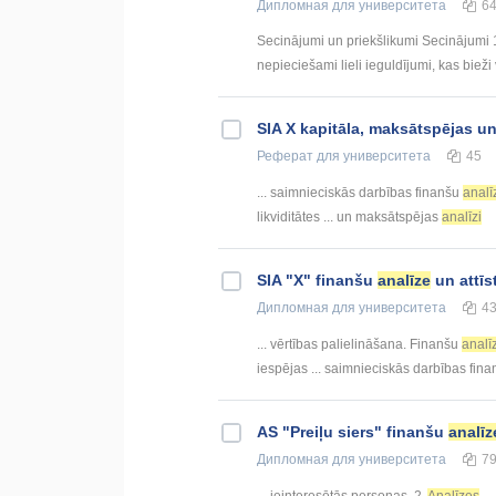
Дипломная
для университета
6
Secinājumi un priekšlikumi Secinājumi 1.
nepieciešami lieli ieguldījumi, kas bieži
SIA X kapitāla, maksātspējas un
Реферат
для университета
45
... saimnieciskās darbības finanšu
analī
likviditātes ... un maksātspējas
analīzi
SIA "X" finanšu
analīze
un attīs
Дипломная
для университета
4
... vērtības palielināšana. Finanšu
analī
iespējas ... saimnieciskās darbības fin
AS "Preiļu siers" finanšu
analīz
Дипломная
для университета
7
... ieinteresētās personas. 2.
Analīzes