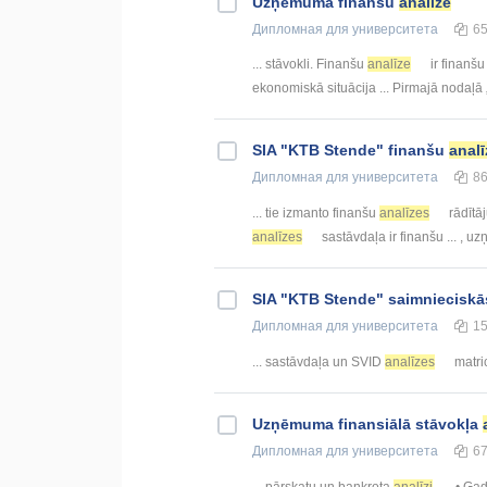
Uzņēmuma finanšu
analīze
Дипломная
для университета
6
... stāvokli. Finanšu
analīze
ir finanš
ekonomiskā situācija ... Pirmajā nodaļ
SIA "KTB Stende" finanšu
analī
Дипломная
для университета
8
... tie izmanto finanšu
analīzes
rādītā
analīzes
sastāvdaļa ir finanšu ... ,
SIA "KTB Stende" saimnieciskā
Дипломная
для университета
1
... sastāvdaļa un SVID
analīzes
matric
Uzņēmuma finansiālā stāvokļa
Дипломная
для университета
6