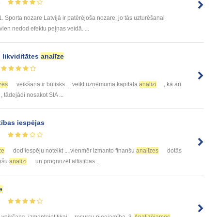
4
 Sporta nozare Latvijā ir patērējoša nozare, jo tās uzturēšanai
 vien nedod efektu peļņas veidā. ...
 likviditātes
analīze
zes
veikšana ir būtisks ... veikt uzņēmuma kapitāla
analīzi
, kā arī
, tādejādi nosakot SIA ...
tības iespējas
3
ze
dod iespēju noteikt ... vienmēr izmanto finanšu
analīzes
dotās
anšu
analīzi
un prognozēt attīstības ...
e
9
veikšana, izmantojot tikai ... resursu pieejamība. 3.
Analizējamos