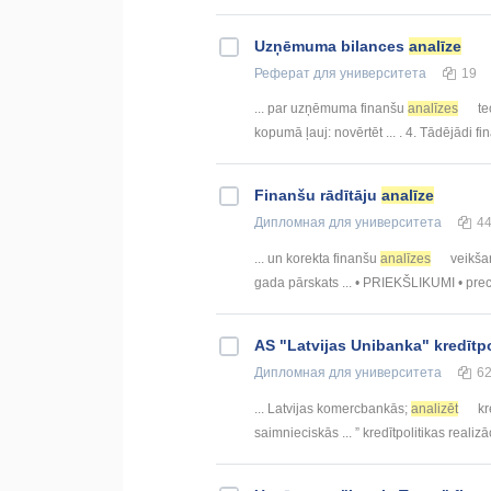
Uzņēmuma bilances
analīze
Реферат
для университета
19
... par uzņēmuma finanšu
analīzes
te
kopumā ļauj: novērtēt ... . 4. Tādējādi f
Finanšu rādītāju
analīze
Дипломная
для университета
4
... un korekta finanšu
analīzes
veikšan
gada pārskats ... • PRIEKŠLIKUMI • pre
AS "Latvijas Unibanka" kredītpo
Дипломная
для университета
6
... Latvijas komercbankās;
analizēt
kr
saimnieciskās ... ” kredītpolitikas realiz