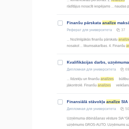
rādītājus nosacīti iespējams ... naudas
Finanšu pārskata
analīze
maksā
Реферат
для университета
37
... Nozīmīgākās finanšu pārskatu
analīz
nosakot ... likumsakarības. 4. Finanšu
a
Kvalifikācijas darbs, uzņēmum
Дипломная
для университета
6
... līdzekļu un finanšu
analīzes
būtību
jākontrolē. Finanšu
analīzes
veikšana
Finansiālā stāvokļa
analīze
SIA 
Дипломная
для университета
5
Uzņēmuma dibināšanas vēsture SIA “GRO
uzņēmums GROS-AUTO. Uzņēmums uzsāka 