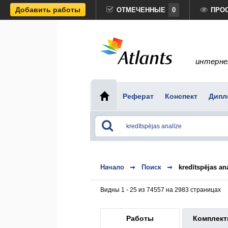
Добавить работы
ОТМЕЧЕННЫЕ
0
ПРО
интерне
Реферат
Конспект
Дипл
Начало
Поиск
kredītspējas an
Видны 1 - 25 из 74557 на 2983 страницах
Работы
Комплек