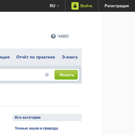
RU
Войти
Регистрация
ЧАВО
ация
Отчёт по практике
Э-книга
Искать
Все категории
Точные науки и природа