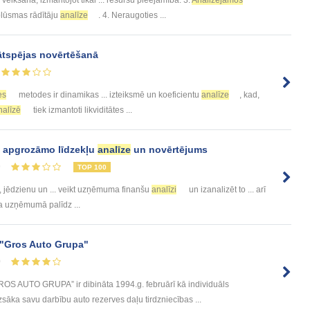
 plūsmas rādītāju
analīze
. 4. Neraugoties ...
tspējas novērtēšanā
es
metodes ir dinamikas ... izteiksmē un koeficientu
analīze
, kad,
nalīzē
tiek izmantoti likviditātes ...
a apgrozāmo līdzekļu
analīze
un novērtējums
9
TOP 100
, jēdzienu un ... veikt uzņēmuma finanšu
analīzi
un izanalizēt to ... arī
 uzņēmumā palīdz ...
"Gros Auto Grupa"
0
S AUTO GRUPA” ir dibināta 1994.g. februārī kā individuāls
savu darbību auto rezerves daļu tirdzniecības ...