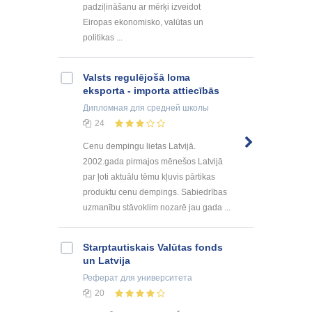
padziļināšanu ar mērķi izveidot
Eiropas ekonomisko, valūtas un
politikas ...
Valsts regulējošā loma
eksporta - importa attiecībās
Дипломная
для средней школы
24
Cenu dempingu lietas Latvijā.
2002.gada pirmajos mēnešos Latvijā
par ļoti aktuālu tēmu kļuvis pārtikas
produktu cenu dempings. Sabiedrības
uzmanību stāvoklim nozarē jau gada ...
Starptautiskais Valūtas fonds
un Latvija
Реферат
для университета
20