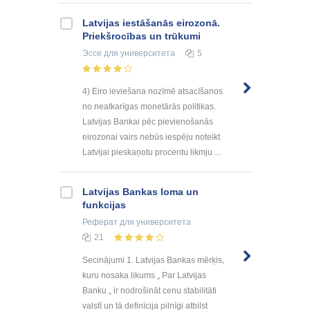
Latvijas iestāšanās eirozonā.
Priekšrocības un trūkumi
Эссе
для университета
5
4) Eiro ieviešana nozīmē atsacīšanos
no neatkarīgas monetārās politikas.
Latvijas Bankai pēc pievienošanās
eirozonai vairs nebūs iespēju noteikt
Latvijai pieskaņotu procentu likmju ...
Latvijas Bankas loma un
funkcijas
Реферат
для университета
21
Secinājumi 1. Latvijas Bankas mērķis,
kuru nosaka likums „ Par Latvijas
Banku „ ir nodrošināt cenu stabilitāti
valstī un tā definīcija pilnīgi atbilst