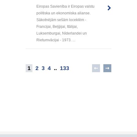
Eiropas Savienība ir Eiropas valstu
politiska un ekonomiska alianse.
Sākotnējām sešām loceklēm -
Francijai, Beļģijai, Itālijai,
Luksemburgai, Nīderlandei un
Rietumvācijai - 1973. ...
1
2
3
4
..
133