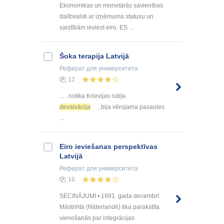
Ekonomikas un monetārās savienības
dalībvalsti ar izņēmuma statusu un
saistībām ieviest eiro. ES ...
Šoka terapija Latvijā
Реферат
для университета
12
... , notika Krievijas rubļa
devalvācija
, bija vērojama pasaules
...
Eiro ieviešanas perspektīvas
Latvijā
Реферат
для университета
16
SECINĀJUMI • 1991. gada decembrī
Māstrihtā (Nīderlandē) tika parakstīta
vienošanās par integrācijas