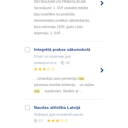
SECINĀJUMI UN PRIEKŠLIKUMI
Secinājumi: 1. SVF izveides mērķis
bija izvairīties no postošās
ekonomiskās politikas atkārtošanās,
kura veicināja 1930. gadu Lielo
depresiju. 2. SVF ...
Integrētā prakse sākumskolā
Отчёт по практике
для
университета
38
... izmantoju savu personīgo
lata
piemiņas monētu kolekciju ... un dažas
lata
banknotes. Skolēni ar ...
Naudas attīstība Latvijā
Реферат
для основной школы
17