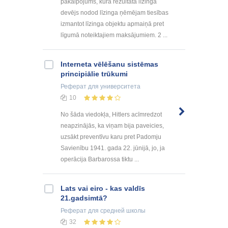
pakalpojums, kura rezultātā līzinga
devējs nodod līzinga ņēmējam tiesības
izmantot līzinga objektu apmaiņā pret
līgumā noteiktajiem maksājumiem. 2 ...
Interneta vēlēšanu sistēmas
principiālie trūkumi
Реферат
для университета
10
No šāda viedokļa, Hitlers acīmredzot
neapzinājās, ka viņam bija paveicies,
uzsākt preventīvu karu pret Padomju
Savienību 1941. gada 22. jūnijā, jo, ja
operācija Barbarossa tiktu ...
Lats vai eiro - kas valdīs
21.gadsimtā?
Реферат
для средней школы
32