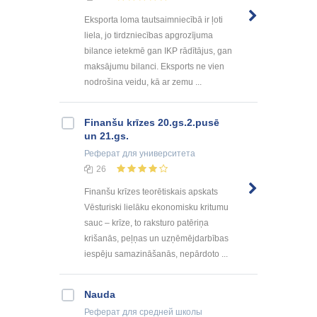
Eksporta loma tautsaimniecībā ir ļoti
liela, jo tirdzniecības apgrozījuma
bilance ietekmē gan IKP rādītājus, gan
maksājumu bilanci. Eksports ne vien
nodrošina veidu, kā ar zemu ...
Finanšu krīzes 20.gs.2.pusē
un 21.gs.
Реферат
для университета
26
Finanšu krīzes teorētiskais apskats
Vēsturiski lielāku ekonomisku kritumu
sauc – krīze, to raksturo patēriņa
krišanās, peļņas un uzņēmējdarbības
iespēju samazināšanās, nepārdoto ...
Nauda
Реферат
для средней школы