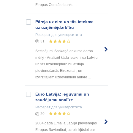
Eiropas Centrālo banku ...
Pāreja uz eiro un tās ietekme
uz uzņēmējdarbību
Реферат
для университета
31
Secinājumi Saskaņā ar kursa darba
mērķi - Analizēt kādu ietekmi uz Latviju
un tās uzņēmējdarbību atstāja
pievienošanās Eirozonai., un
izvirzītajiem uzdevumiem autore ...
Euro Latvijā: ieguvumu un
zaudējumu analīze
Реферат
для университета
20
2004.gada 1.maijā Latvija pievienojās
Eiropas Savienībai, uzreiz kļūstot par