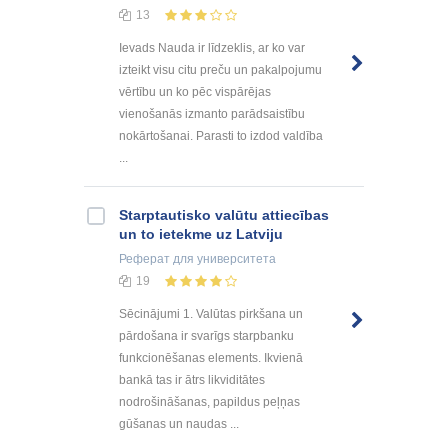
13
Ievads Nauda ir līdzeklis, ar ko var
izteikt visu citu preču un pakalpojumu
vērtību un ko pēc vispārējas
vienošanās izmanto parādsaistību
nokārtošanai. Parasti to izdod valdība
...
Starptautisko valūtu attiecības
un to ietekme uz Latviju
Реферат
для университета
19
Sēcinājumi 1. Valūtas pirkšana un
pārdošana ir svarīgs starpbanku
funkcionēšanas elements. Ikvienā
bankā tas ir ātrs likviditātes
nodrošināšanas, papildus peļņas
gūšanas un naudas ...