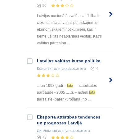
16
Latvijas nacionālās valūtas attīstība ir
cieši saistīta ar valsts politiskajiem un
ekonomiskajiem notikumiem, kas ir
formējuši tās neatkarības vēsturi. Katrs
valūtas pārmaiņu ...
Latvijas valūtas kursa politika
Конспект
для университета
4
... un 1998 gadi –
lata
stabilitātes
pārbaude • 2005 ... .g. – notiek
lata
pārsaiste (pārenkurošana) no ...
Eksporta attīstības tendences
un prognozes Latvijā
Дипломная
для университета
73