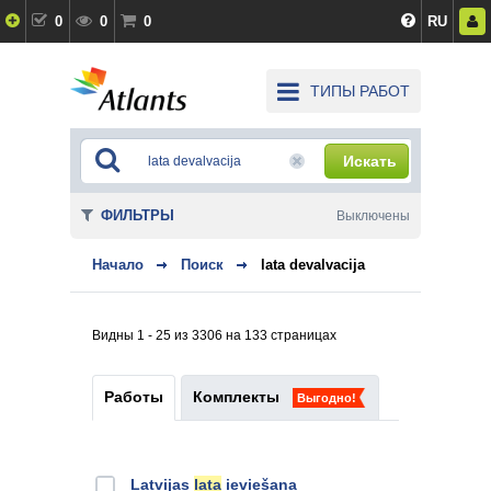
0
0
0
RU
ТИПЫ РАБОТ
Искать
ФИЛЬТРЫ
Выключены
Начало
Поиск
lata devalvacija
Видны 1 - 25 из 3306 на 133 страницах
Работы
Комплекты
Выгодно!
Latvijas
lata
ieviešana