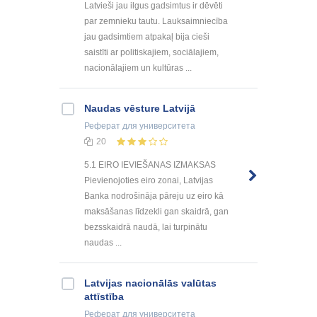
Latvieši jau ilgus gadsimtus ir dēvēti
par zemnieku tautu. Lauksaimniecība
jau gadsimtiem atpakaļ bija cieši
saistīti ar politiskajiem, sociālajiem,
nacionālajiem un kultūras ...
Naudas vēsture Latvijā
Реферат
для университета
20
5.1 EIRO IEVIEŠANAS IZMAKSAS
Pievienojoties eiro zonai, Latvijas
Banka nodrošināja pāreju uz eiro kā
maksāšanas līdzekli gan skaidrā, gan
bezsskaidrā naudā, lai turpinātu
naudas ...
Latvijas nacionālās valūtas
attīstība
Реферат
для университета