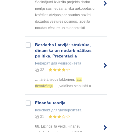
Secinājumi Izvirzīto projekta darba
mērķu sasniegšanai tika apkopotas un
izpētītas atziņas par naudas nozīmi
dažādos vēstures posmos, izpētīta
naudas vēsture un ekonomiskā ...
Bezdarbs Latvijā: struktūra,
dinamika un nodarbinātības
politika. Prezentācija
Реферат
для университета
32
... , ārējā tirgus faktoriem,
lata
devalvāciju
, valdības stabilitāti u ...
Finanšu teorija
Конспект
для университета
31
68. Līzings, tā veidi. Finanšu