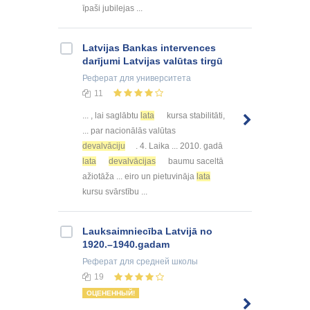
īpaši jubilejas ...
Latvijas Bankas intervences
darījumi Latvijas valūtas tirgū
Реферат
для университета
11
... , lai saglābtu
lata
kursa stabilitāti,
... par nacionālās valūtas
devalvāciju
. 4. Laika ... 2010. gadā
lata
devalvācijas
baumu saceltā
ažiotāža ... eiro un pietuvināja
lata
kursu svārstību ...
Lauksaimniecība Latvijā no
1920.–1940.gadam
Реферат
для средней школы
19
ОЦЕНЕННЫЙ!