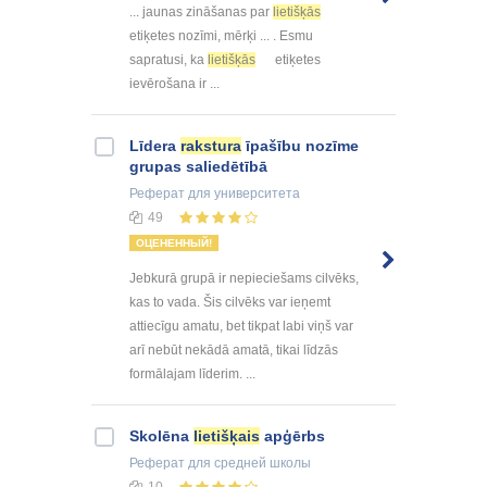
... jaunas zināšanas par
lietišķās
etiķetes nozīmi, mērķi ... . Esmu
sapratusi, ka
lietišķās
etiķetes
ievērošana ir ...
Līdera
rakstura
īpašību nozīme
grupas saliedētībā
Реферат
для университета
49
ОЦЕНЕННЫЙ!
Jebkurā grupā ir nepieciešams cilvēks,
kas to vada. Šis cilvēks var ieņemt
attiecīgu amatu, bet tikpat labi viņš var
arī nebūt nekādā amatā, tikai līdzās
formālajam līderim. ...
Skolēna
lietišķais
apģērbs
Реферат
для средней школы
10