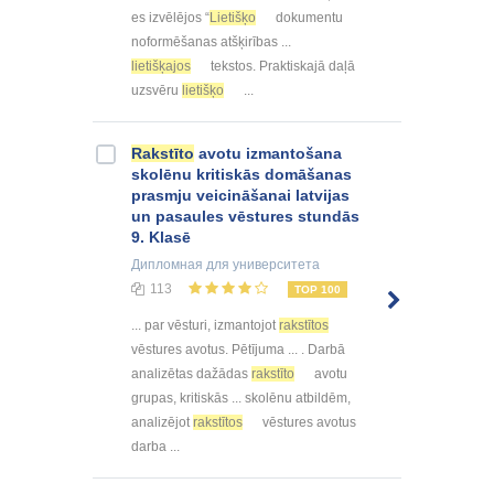
es izvēlējos “
Lietišķo
dokumentu
noformēšanas atšķirības ...
lietišķajos
tekstos. Praktiskajā daļā
uzsvēru
lietišķo
...
Rakstīto
avotu izmantošana
skolēnu kritiskās domāšanas
prasmju veicināšanai latvijas
un pasaules vēstures stundās
9. Klasē
Дипломная
для университета
113
TOP 100
... par vēsturi, izmantojot
rakstītos
vēstures avotus. Pētījuma ... . Darbā
analizētas dažādas
rakstīto
avotu
grupas, kritiskās ... skolēnu atbildēm,
analizējot
rakstītos
vēstures avotus
darba ...