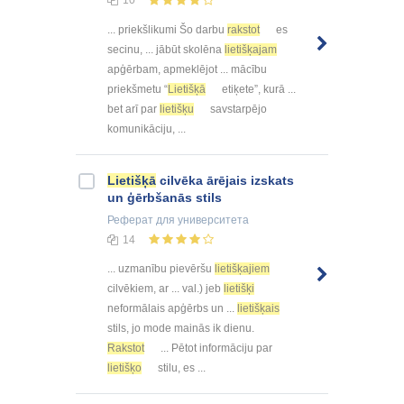
... priekšlikumi Šo darbu
rakstot
es
secinu, ... jābūt skolēna
lietišķajam
apģērbam, apmeklējot ... mācību
priekšmetu “
Lietišķā
etiķete”, kurā ...
bet arī par
lietišķu
savstarpējo
komunikāciju, ...
Lietišķā
cilvēka ārējais izskats
un ģērbšanās stils
Реферат
для университета
14
... uzmanību pievēršu
lietišķajiem
cilvēkiem, ar ... val.) jeb
lietišķi
neformālais apģērbs un ...
lietišķais
stils, jo mode mainās ik dienu.
Rakstot
... Pētot informāciju par
lietišķo
stilu, es ...