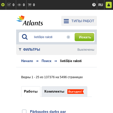
0
0
0
RU
ТИПЫ РАБОТ
Искать
ФИЛЬТРЫ
Выключены
Начало
Поиск
lietišķie raksti
Видны 1 - 25 из 137376 на 5496 страницах
Работы
Комплекты
Выгодно!
Pārbaudes darbs par