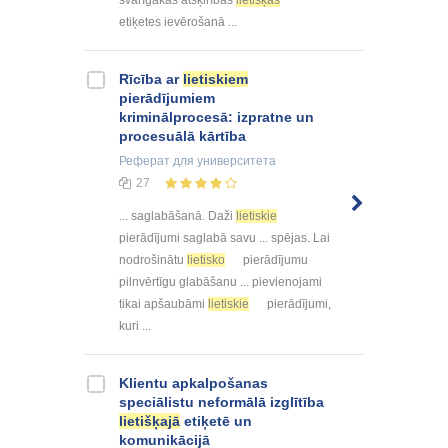
svarīgākās atšķirības
lietišķās
etiķetes ievērošanā ...
Rīcība ar
lietiskiem
pierādījumiem
kriminālprocesā: izpratne un
procesuālā kārtība
Реферат
для университета
27
... saglabāšanā. Daži
lietiskie
pierādījumi saglabā savu ... spējas. Lai
nodrošinātu
lietisko
pierādījumu
pilnvērtīgu glabāšanu ... pievienojami
tikai apšaubāmi
lietiskie
pierādījumi,
kuri ...
Klientu apkalpošanas
speciālistu neformālā izglītība
lietišķajā
etiķetē un
komunikācijā