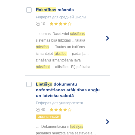
Rakstības
rašanās
Реферат
для средней школы
10
... domas. Daudzviet
rakstības
sistēmas bija līdzīgas ... tālākā
rakstība
. Tautas un kultūras
izmantojot
rakstību
padarīja ...
zināšanu izmantošana ļāva
rakstībai
attīstīties. Ēģiptē kalta ...
Lietišķo
dokumentu
noformēšanas atšķirības angļu
un latviešu valodā
Реферат
для университета
40
ОЦЕНЕННЫЙ!
... . Dokumentācija ir
lietišķās
pasaules neaizstājama sastāvdaļa ...