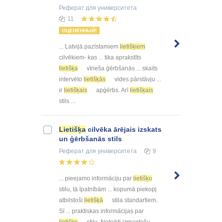
Реферат
для университета
11
ОЦЕНЕННЫЙ!
... Latvijā pazīstamiem
lietišķiem
cilvēkiem- kas ... tika aprakstīts
lietišķa
vīrieša ģērbšanās ... skaits
intervēto
lietišķās
vides pārstāvju ...
ir
lietišķais
apģērbs. Arī
lietišķais
stils ...
Lietišķa
cilvēka ārējais izskats
un ģērbšanās stils
Реферат
для университета
9
... pieejamo informāciju par
lietišķo
stilu, tā īpatnībām ... kopumā piekopj
atbilstoši
lietišķā
stila standartiem.
Sī ... praktiskas informācijas par
lietišķo
stilu. Noteikti izmantošu ...