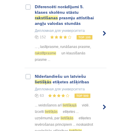
Diferencēti norādījumi 5.
klases skolēnu stāstu
rakstīšanas
prasmju attīstībai
angļu valodas stundās
Дипломная
для университета
152
TOP 100
... , lasītprasme, runāšanas prasme,
rakstītprasme
un klausīšanās
prasme ...
Nīderlandiešu un latviešu
lietišķās
etiķetes atšķirības
Дипломная
для университета
63
TOP 500
... veidošanos arī
lietišķajā
vidē.
Izcelti
lietišķās
etiķetes ...
uzņēmumā, par
lietišķās
etiķetes
ievērošanas principiem ... noskaidrot