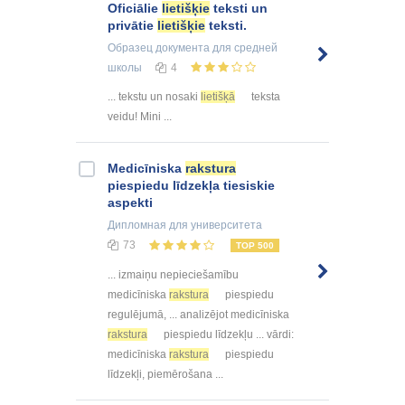
Oficiālie
lietišķie
teksti un
privātie
lietišķie
teksti.
Образец документа
для средней
школы
4
... tekstu un nosaki
lietišķā
teksta
veidu! Mini ...
Medicīniska
rakstura
piespiedu līdzekļa tiesiskie
aspekti
Дипломная
для университета
73
TOP 500
... izmaiņu nepieciešamību
medicīniska
rakstura
piespiedu
regulējumā, ... analizējot medicīniska
rakstura
piespiedu līdzekļu ... vārdi:
medicīniska
rakstura
piespiedu
līdzekļi, piemērošana ...