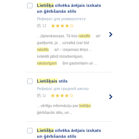
Lietišķa
cilvēka ārējais izskats
un ģērbšanās stils
Реферат
для университета
12
... jāpieskaņojas. Tā būs
rakstīts
arī
gadījumā, ja ... uzvalkā (var būt
rakstīts
arī – izejamais tērps ...
noteikti jābūt mūsdienīgam,
raksturīgam
šim gadsimtam un ...
Lietišķais
stils
Реферат
для средней школы
11
... vērtīgu informāciju par
lietišķo
ģērbšanās stilu, un ...
Lietišķa
cilvēka ārējais izskats
un ģērbšanās stils