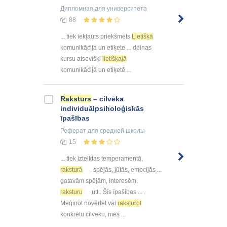
Дипломная
для университета
88
... tiek iekļauts priekšmets
Lietišķā
komunikācija un etiķete ... deinas
kursu atsevišķi
lietišķajā
komunikācijā un etiķetē ...
Raksturs
– cilvēka
individuālpsiholoģiskās
īpašības
Реферат
для средней школы
15
... tiek izteiktas temperamentā,
raksturā
, spējās, jūtās, emocijās ...
gatavām spējām, interesēm,
raksturu
utt.. Šīs īpašības ... .
Mēģinot novērtēt vai
raksturot
konkrētu cilvēku, mēs ...