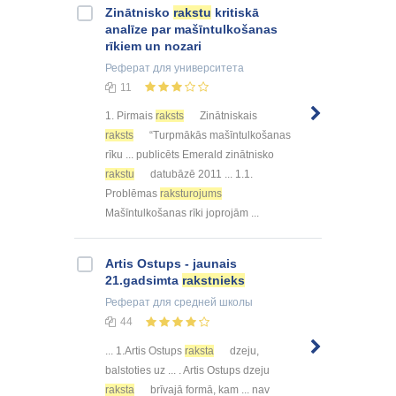
Zinātnisko
rakstu
kritiskā
analīze par mašīntulkošanas
rīkiem un nozari
Реферат
для университета
11
1. Pirmais
raksts
Zinātniskais
raksts
“Turpmākās mašīntulkošanas
rīku ... publicēts Emerald zinātnisko
rakstu
datubāzē 2011 ... 1.1.
Problēmas
raksturojums
Mašīntulkošanas rīki joprojām ...
Artis Ostups - jaunais
21.gadsimta
rakstnieks
Реферат
для средней школы
44
... 1.Artis Ostups
raksta
dzeju,
balstoties uz ... . Artis Ostups dzeju
raksta
brīvajā formā, kam ... nav