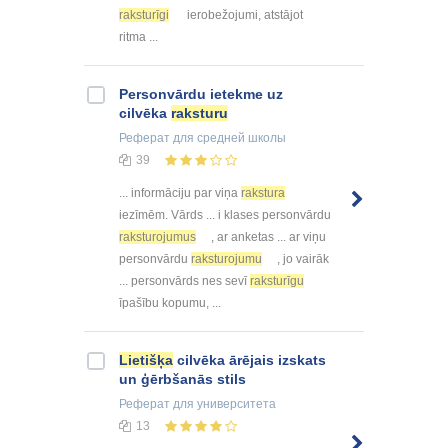
raksturīgi
ierobežojumi, atstājot
ritma ...
Personvārdu ietekme uz
cilvēka
raksturu
Реферат
для средней школы
39
... informāciju par viņa
rakstura
iezīmēm. Vārds ... i klases personvārdu
raksturojumus
, ar anketas ... ar viņu
personvārdu
raksturojumu
, jo vairāk
... personvārds nes sevī
raksturīgu
īpašību kopumu, ...
Lietišķa
cilvēka ārējais izskats
un ģērbšanās stils
Реферат
для университета
13