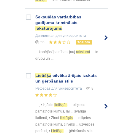
Seksuālās vardarbības
gadījumu kriminālais
raksturojums
Дипломная
для университета
56
TOP 500
... kopējās īpatnības, ļauj
raksturot
to
grupu un ...
Lietišķa
cilvēka ārējais izskats
un ģērbšanās stils
Реферат
для университета
8
... ; • Ir jāzin
lietišķās
etiķetes
pamatnoteikumus, lai ... svarīga
ikdienā; • Zinot
lietišķās
etiķetes
pamatnoteikums, cilvēks ... uzvesties
perfekti; •
Lietišķo
ģērbšanās stilu