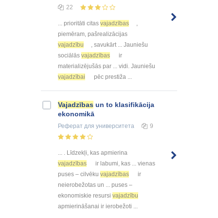
22
... prioritāti citas
vajadzības
,
piemēram, pašrealizācijas
vajadzību
, savukārt ... Jauniešu
sociālās
vajadzības
ir
materializējušās par ... vidi. Jauniešu
vajadzībai
pēc prestiža ...
Vajadzības
un to klasifikācija
ekonomikā
Реферат
для университета
9
... . Līdzekļi, kas apmierina
vajadzības
ir labumi, kas ... vienas
puses – cilvēku
vajadzības
ir
neierobežotas un ... puses –
ekonomiskie resursi
vajadzību
apmierināšanai ir ierobežoti ...