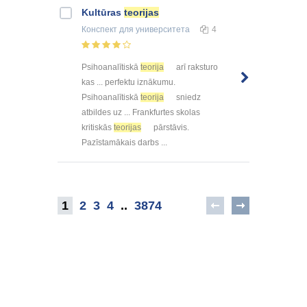
Kultūras
teorijas
Конспект
для университета
4
Psihoanalītiskā
teorija
arī raksturo
kas ... perfektu iznākumu.
Psihoanalītiskā
teorija
sniedz
atbildes uz ... Frankfurtes skolas
kritiskās
teorijas
pārstāvis.
Pazīstamākais darbs ...
1
2
3
4
..
3874