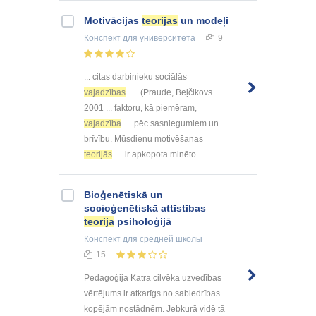
Motivācijas
teorijas
un modeļi
Конспект
для университета
9
... citas darbinieku sociālās
vajadzības
. (Praude, Beļčikovs
2001 ... faktoru, kā piemēram,
vajadzība
pēc sasniegumiem un ...
brīvību. Mūsdienu motivēšanas
teorijās
ir apkopota minēto ...
Bioģenētiskā un
socioģenētiskā attīstības
teorija
psiholoģijā
Конспект
для средней школы
15
Pedagoģija Katra cilvēka uzvedības
vērtējums ir atkarīgs no sabiedrības
kopējām nostādnēm. Jebkurā vidē tā