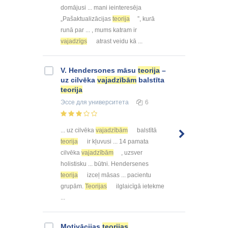
domājusi ... mani ieinteresēja
„Pašaktualizācijas
teorija
”, kurā
runā par ... , mums katram ir
vajadzīgs
atrast veidu kā ...
V. Hendersones māsu
teorija
–
uz cilvēka
vajadzībām
balstīta
teorija
Эссе
для университета
6
... uz cilvēka
vajadzībām
balstītā
teorija
ir kļuvusi ... 14 pamata
cilvēka
vajadzībām
, uzsver
holistisku ... būtni. Hendersenes
teorija
izceļ māsas ... pacientu
grupām.
Teorijas
ilglaicīgā ietekme
...
Motivācijas
teorijas