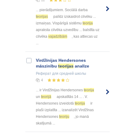
11
... pierādījumiem. Sociālā darba
teorijas
palīdz izskaidrot cilvēku ...
izmaiņas. Vispārīgā sistēmu
teorija
apraksta cilvēka uzvedību ... balstīta uz
cilvēka
vajadzībām
, kas attiecas uz
...
Virdžīnijas Hendersones
māszinību
teorijas
analīze
Реферат
для средней школы
4
... ir Virdžīnijas Hendersones
teorija
un
teorijā
apskatītās 14 ... . V.
Hendersones izveidotā
teorija
ir
plaši izplatīta ... izanalizēt Virdžīnas
Hendersones
teoriju
, jo manā
skatījumā ...