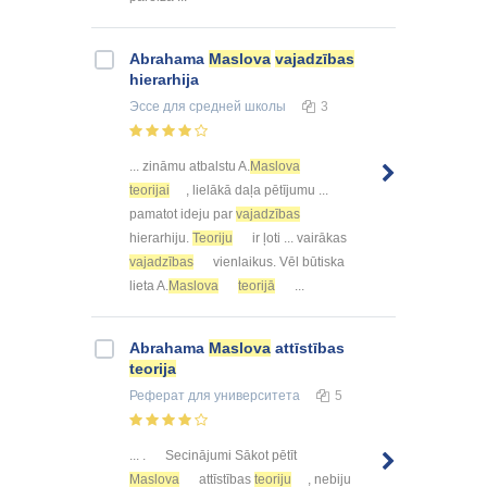
Abrahama
Maslova
vajadzības
hierarhija
Эссе
для средней школы
3
... zināmu atbalstu A.
Maslova
teorijai
, lielākā daļa pētījumu ...
pamatot ideju par
vajadzības
hierarhiju.
Teoriju
ir ļoti ... vairākas
vajadzības
vienlaikus. Vēl būtiska
lieta A.
Maslova
teorijā
...
Abrahama
Maslova
attīstības
teorija
Реферат
для университета
5
... . Secinājumi Sākot pētīt
Maslova
attīstības
teoriju
, nebiju