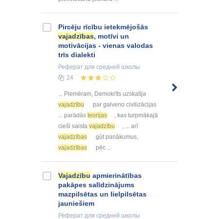
Pircēju rīcību ietekmējošās
vajadzības
, motīvi un
motivācijas - vienas valodas
trīs dialekti
Реферат
для средней школы
24
... Piemēram, Demokrīts uzskatīja
vajadzību
par galveno civilizācijas
... parādās
teorijas
, kas turpmākajā
cieši saista
vajadzību
, ... arī
vajadzības
gūt panākumus,
vajadzības
pēc ...
Vajadzību
apmierinātības
pakāpes salīdzinājums
mazpilsētas un lielpilsētas
jauniešiem
Реферат
для средней школы