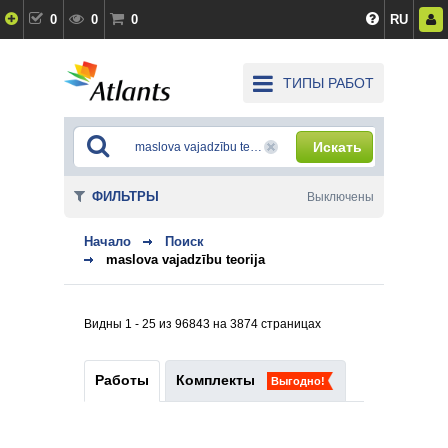
0
0
0
RU
ТИПЫ РАБОТ
Искать
ФИЛЬТРЫ
Выключены
Начало
Поиск
maslova vajadzību teorija
Видны 1 - 25 из 96843 на 3874 страницах
Работы
Комплекты
Выгодно!