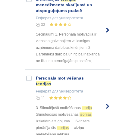
menedžmenta skatījumā un
atspoguļojums praksē
Реферат
для университета
33
Secinājumi 1. Personāla motivācija ir
viens no galvenajiem veiksmīgas
uzņēmuma darbības kritērijiem. 2.
Darbinieku darbība un rīcība ir atkarīga
ne tikai no peronīgajām prasmēm, ...
Personāla motivēšanas
teorijas
Реферат
для университета
11
3. Stimulējošā motivēšanas
teorija
Stimulējošās motivēšanas
teorijas
izskaidro atalgojuma ... .Skinsers
pierādīja šīs
teorijas
atziņu
pielietošanu jebkura ...