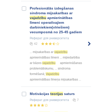
Profesionālās izdegšanas
sindroma mijsakarības ar
vajadzību
apmierinātības
līmeni operatīvajiem
darbiniekiem(vīriešiem)
vecumposmā no 25-45 gadiem
Реферат
для университета
42
... mijsakarības ar
vajadzību
apmierinātības līmeni ... mijiedarbība
ar bāzes
vajadzību
apmierināšanas
problemātiskumu, ... sindroma
formēšanā;
Vajadzību
apmierinātības līmeņa mijsakarības ...
Motivācijas
teorijas
saturs
Реферат
для университета
7