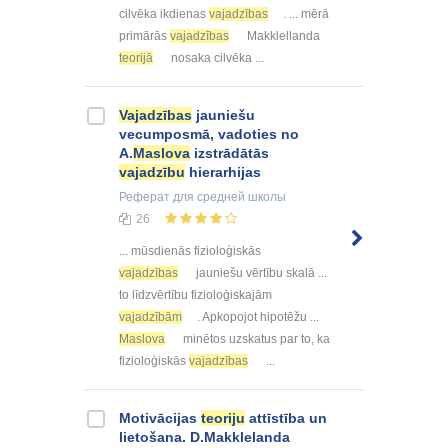
cilvēka ikdienas
vajadzības
. ... mērā
primārās
vajadzības
Makklellanda
teorijā
nosaka cilvēka ...
Vajadzības
jauniešu
vecumposmā, vadoties no
A.
Maslova
izstrādātās
vajadzību
hierarhijas
Реферат
для средней школы
26
... mūsdienās fizioloģiskās
vajadzības
jauniešu vērtību skalā ...
to līdzvērtību fizioloģiskajām
vajadzībām
. Apkopojot hipotēžu ...
Maslova
minētos uzskatus par to, ka
fizioloģiskās
vajadzības
...
Motivācijas
teoriju
attīstība un
lietošana. D.Makklelanda