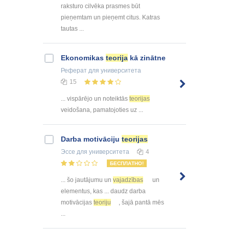
raksturo cilvēka prasmes būt
pieņemtam un pieņemt citus. Katras
tautas ...
Ekonomikas
teorija
kā zinātne
Реферат
для университета
15
... vispārējo un noteiktās
teorijas
veidošana, pamatojoties uz ...
Darba motivāciju
teorijas
Эссе
для университета
4
БЕСПЛАТНО!
... šo jautājumu un
vajadzības
un
elementus, kas ... daudz darba
motivācijas
teoriju
, šajā pantā mēs
...