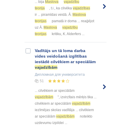
... bija
Maslova
vajadzību
teorija
, t.i., ka cilvēka
vajadzības
ir ... piramīdas veidā. Ā.
Maslova
teorijas
pamatā ir doma ... reaģējot
uz Ā.
Maslova
vajadzību
teorijas
kritiku, K. Alderfers ...
Vadītājs un tā loma darba
vides veidošanā izglītības
iestādē cilvēkiem ar speciālām
vajadzībām
Дипломная
для университета
51
... cilvēkiem ar speciālām
vajadzībām
”, izvirzītais mērķis tika ...
cilvēkiem ar speciālām
vajadzībām
iezīmējas skolas vadītāja ... cilvēkiem
ar speciālām
vajadzībām
noteikto
uzdevumu izpildei ...