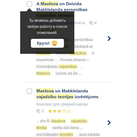
A.
Maslova
un Deivida
Makklelanda personības
vajadzību
teorijas
Ты можешь добавить
Конспект
для университета
4
любую работу в список
пожеланий.
Abrahama
Maslova
personības
Круто!
vajadzību
teorija
Saskaņā ar
Maslovu
cilvēka
vajadzības
ir
hierarhiski ... . Pirmais līmenis –
Fizioloģiskās
vajadzības
.
Maslovs
uzsver, ka šis ...
Maslova
un Makklelanda
vajadzību
teorijas
izvērtējums
Конспект
для средней школы
2
... virs šī.
Maslova
vajadzību
teorija
varētu būt viena ...
precīzākajām
teorijām
, kura parāda