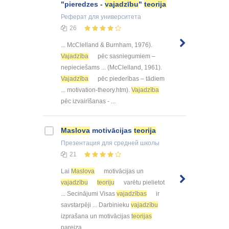
"pieredzes -
vajadzību
"
teorija
Реферат
для университета
26
... McClelland & Burnham, 1976).
Vajadzība
pēc sasniegumiem –
nepieciešams ... (McClelland, 1961).
Vajadzība
pēc piederības – tādiem
... motivation-theory.htm).
Vajadzība
pēc izvairīšanas - ...
Maslova
motivācijas
teorija
Презентация
для средней школы
21
Lai
Maslova
motivācijas un
vajadzību
teoriju
varētu pielietot
... Secinājumi Visas
vajadzības
ir
savstarpēji ... Darbinieku
vajadzību
izprašana un motivācijas
teorijas
pareiza ...