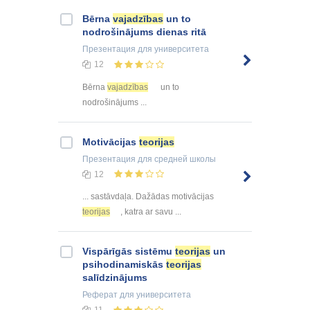
Bērna
vajadzības
un to
nodrošinājums dienas ritā
Презентация
для университета
12
Bērna
vajadzības
un to
nodrošinājums ...
Motivācijas
teorijas
Презентация
для средней школы
12
... sastāvdaļa. Dažādas motivācijas
teorijas
, katra ar savu ...
Vispārīgās sistēmu
teorijas
un
psihodinamiskās
teorijas
salīdzinājums
Реферат
для университета