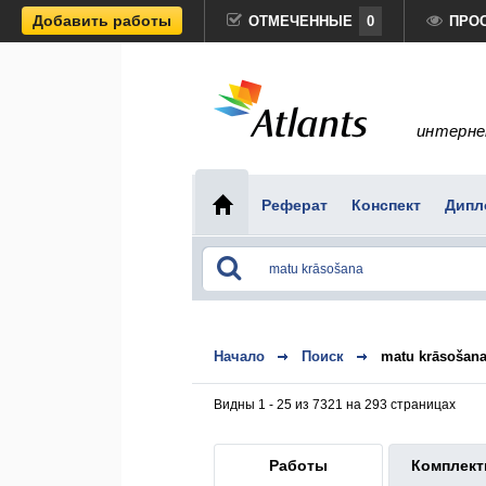
Добавить работы
ОТМЕЧЕННЫЕ
0
ПРО
интерне
Реферат
Конспект
Дипл
Начало
Поиск
matu krāsošan
Видны 1 - 25 из 7321 на 293 страницах
Работы
Комплек