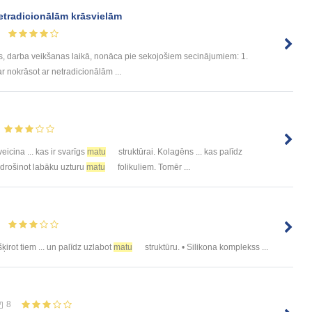
etradicionālām krāsvielām
s, darba veikšanas laikā, nonāca pie sekojošiem secinājumiem: 1.
ar nokrāsot ar netradicionālām ...
eicina ... kas ir svarīgs
matu
struktūrai. Kolagēns ... kas palīdz
nodrošinot labāku uzturu
matu
folikuliem. Tomēr ...
šķirot tiem ... un palīdz uzlabot
matu
struktūru. • Silikona komplekss ...
8