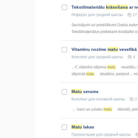
Tekstilmateriālu
krāsošana
ar n
Реферат
для средней школы
27
Secinājumi un priekšlikumi Darba autor
Tekstilmateriālus pietiekami kvalitatīvi v
Vitamīnu nozīme
matu
veselībā
Конспект
для средней школы
4
... C vitamīns s8prina
matu
veselību, v
s8prināt
matu
struktūru, padarot ... 
Matu
serums
Конспект
для основной школы
2
... - baro un uzlabo
matu
stāvokli, pie
Matu
lakas
Презентация
для средней школы