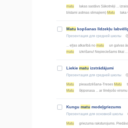
matu
lakas sastāvs Sākotnēji ... izrai
bīstami astmas slimajiem)
Matu
laka v
Matu
kopšanas līdzekļu labvēl
Презентация
для средней школы
... eļļas atkarībā no
matu
un galvas ād
matu
izkrišanu! Nepieciešams tikai ...
Liekie
matu
izstrādājumi
Презентация
для средней школы
Matu
pieaudzēšana-Treses
Matu
t
Matu
šķipsnasa ... ar līmējošo virsm
Kungu
matu
modeļgriezums
Презентация
для основной школы
Matu
griezuma raksturojums. Piedāv