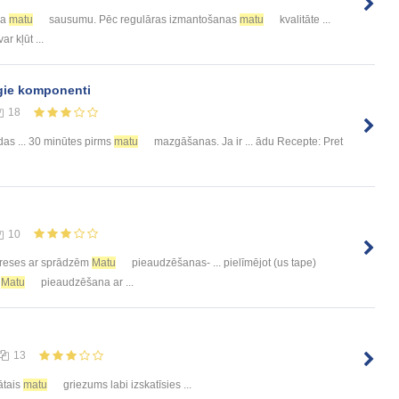
sa
matu
sausumu. Pēc regulāras izmantošanas
matu
kvalitāte ...
ar kļūt ...
īgie komponenti
18
as ... 30 minūtes pirms
matu
mazgāšanas. Ja ir ... ādu Recepte: Pret
10
reses ar sprādzēm
Matu
pieaudzēšanas- ... pielīmējot (us tape)
u
Matu
pieaudzēšana ar ...
13
ātais
matu
griezums labi izskatīsies ...