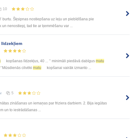
10
burtu. Šķsipnas nostiepšana uz leju un piebīdīšana pie
 un nenostiepj, tad tie ar ķemmēšanu var ...
 līdzekļiem
u
kopšanas līdzekļus, 40 ... ’’ minimāli piedāvā dabīgus
matu
: ‘’Mūsdienās cilvēki
matu
kopšanai vairāk izmanto ...
ы
5
inātas zināšanas un iemaņas par friziera darbiem. 2. Bija iegūtas
m un to iestrādāšanas ...