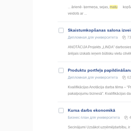
... ārienē- ķermeņa, sejas,
matu
kopša
veidots ar ...
Skaistumkopšanas salona izve
Дипломная
для университета
7
ANOTĀCIJA Projekts „LINDA” darbosies 
ārējais izskats ieņem būtisku vietu cilvēk
Produktu portfeļa papildināša
Дипломная
для университета
6
Kvalifikācijas Anotācija darba tēma – 
pakalpojumu biznesā”. Kvalifikācijas darb
Kursa darbs ekonomikā
Бизнес план
для университета
Secinājumi Uzsākot uzņēmējdarbību, ir jā