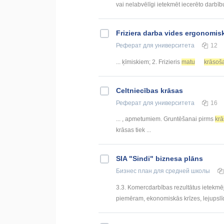
vai nelabvēlīgi ietekmēt iecerēto darbību.
Friziera darba vides ergonomis
Реферат
для университета
12
... ķīmiskiem; 2. Frizieris
matu
krāsoš
Celtniecības krāsas
Реферат
для университета
16
... , apmetumiem. Gruntēšanai pirms
kr
krāsas tiek ...
SIA "Sindi" biznesa plāns
Бизнес план
для средней школы
3.3. Komercdarbības rezultātus ietekmēj
piemēram, ekonomiskās krīzes, lejupslī