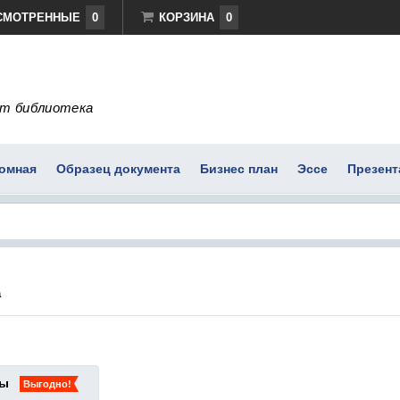
СМОТРЕННЫЕ
0
КОРЗИНА
0
т библиотека
омная
Образец документа
Бизнес план
Эссе
Презент
a
ты
Выгодно!