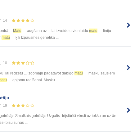
14
entrā ...
Matu
augšana uz ... lai izveidotu vienlaidu
matu
līniju
ar
matu
ķīli Izpausmes ģenētika ...
10
, lai redzētu ... izdomāju pagatavot dabīgo
matu
masku sausiem
matu
apjoma radīšanai. Masku ...
otāju
19
rētājs Smalkais gofrētājs Uzgalis- trijstūrīši vērsti uz iekšu un uz āru.
es- bišu šūnas ...