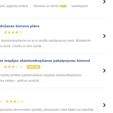
nā, apģērba kultūrā ... . Sieviešu un vīriešu
matu
sakārtojums
idošanas biznesa plāns
3
skaistumkopšanas un ar to saistīto pakalpojumu jomā. Mūsdienās
a dzīvē. Cilvēks ar vien vairāk ...
nas iespējas skaistumkopšanas pakalpojumu biznesā
2
TOP 100
“Produktu portfeļa papildināšanas iespējas skaistumkopšanas
a mērķis – pētīt un analizēt ...
41
analizē ekonomiskie apstākļi, jānoskaidro, kādi faktori var labvēlīgi