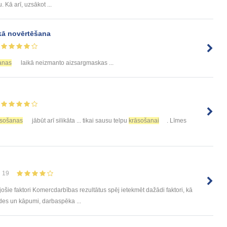
 Kā arī, uzsākot ...
kā novērtēšana
anas
laikā neizmanto aizsargmaskas ...
āsošanas
jābūt arī silikāta ... tikai sausu telpu
krāsošanai
. Līmes
19
ošie faktori Komercdarbības rezultātus spēj ietekmēt dažādi faktori, kā
des un kāpumi, darbaspēka ...