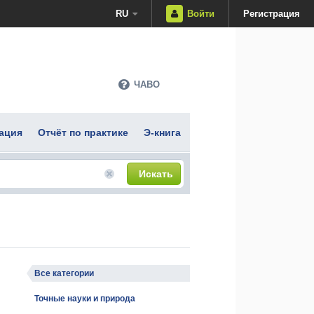
RU
Войти
Регистрация
ЧАВО
ация
Отчёт по практике
Э-книга
Искать
Все категории
Точные науки и природа