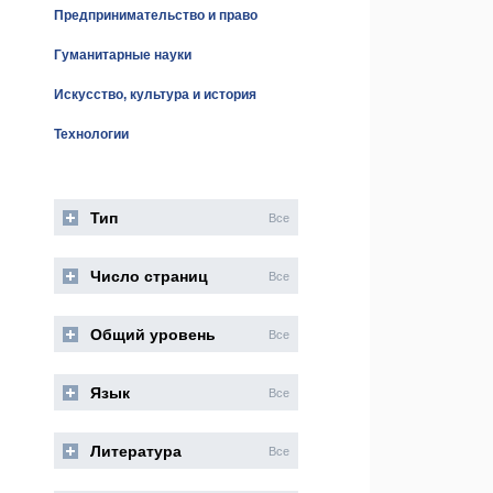
Предпринимательство и право
Гуманитарные науки
Искусство, культура и история
Технологии
Тип
Все
Число страниц
Все
Общий уровень
Все
Язык
Все
Литература
Все