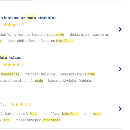
s ietekme uz
matu
struktūru
tāji (kumelītes ... un henna) nebojā
matu
struktūru, un ... saistīta ar
tu
tipam atbilstošus kopšanas un
krāsošanas
...
atu
krāsas"
krāsošanas
metodēm, tās kļuva ... valda uzskats, ka
matu
ntotas vēsturiski pirmās
matu
krāsu sastāvdaļas. Dabīgās ...
25
ģiskais process 3.
Matu
balināšana,
krāsošana
vai ...
matu
4.
Matu
mazgāšana pēc
krāsošanas
...