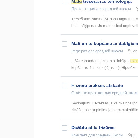
Matu
tresēšanas tehnoloģija
Презентация
для средней школы
Tresēšanas shēma Šķipsna atgādina ‘M’ 
blakusšķipsnas Ja matus cieši nepievelk
Mati un to kopšana ar dabīgiem
Реферат
для средней школы
22
... % respondentu izmanto dabīgos
mat
kopšanas līdzekļus (tējas ... ). Hipotēze
Frizieru prakses atskaite
Отчёт по практике
для средней школ
Secinājumi 1. Prakses laikā tika nostipr
zināšanas par pielietojamiem materiālie
Dažādu stilu frizūras
Конспект
для средней школы
11