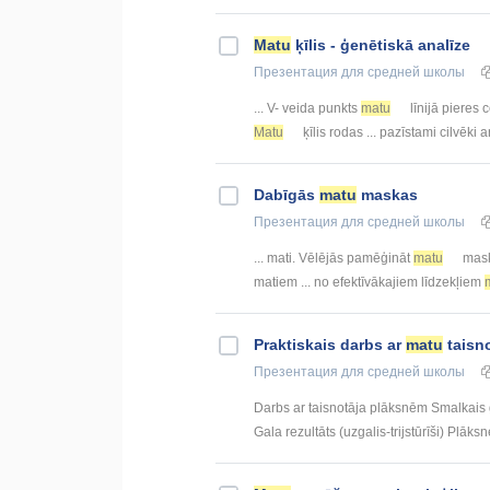
Matu
ķīlis - ģenētiskā analīze
Презентация
для средней школы
... V- veida punkts
matu
līnijā pieres c
Matu
ķīlis rodas ... pazīstami cilvēki 
Dabīgās
matu
maskas
Презентация
для средней школы
... mati. Vēlējās pamēģināt
matu
masku
matiem ... no efektīvākajiem līdzekļiem
Praktiskais darbs ar
matu
taisn
Презентация
для средней школы
Darbs ar taisnotāja plāksnēm Smalkais gof
Gala rezultāts (uzgalis-trijstūrīši) Plāksn