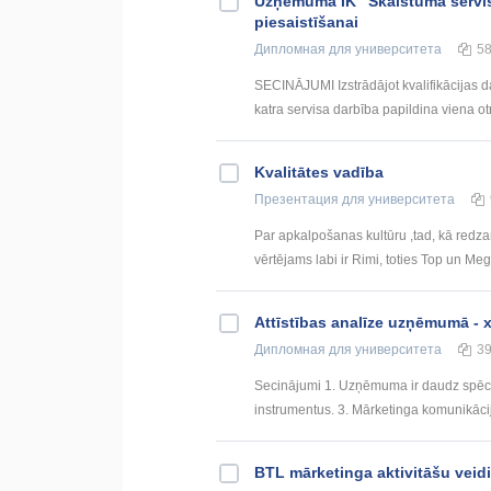
Uzņēmuma IK "Skaistuma serviss
piesaistīšanai
Дипломная
для университета
5
SECINĀJUMI Izstrādājot kvalifikācijas d
katra servisa darbība papildina viena otr
Kvalitātes vadība
Презентация
для университета
Par apkalpošanas kultūru ,tad, kā redza
vērtējams labi ir Rimi, toties Top un Me
Attīstības analīze uzņēmumā - x
Дипломная
для университета
3
Secinājumi 1. Uzņēmuma ir daudz spēc
instrumentus. 3. Mārketinga komunikācija
BTL mārketinga aktivitāšu veidi