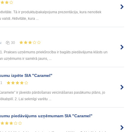
tivitāte. Tā ir produktu/pakalpojuma prezentācija, kura nenotiek
alsti. Aktivitāte, kura ...
ы
30
 1. Prakses uzņēmums priekšrocība ir bagāts piedāvājuma klāsts un
gan uzņēmums ir samērā jauns, ...
umu izpēte SIA "Caramel"
21
Karamele” ir jāveido pārdošanas veicināšanas pasākumu plāns, jo
kabpilī. 2. Lai sekmīgi varētu ...
ākumu piedāvājums uzņēmumam SIA "Caramel"