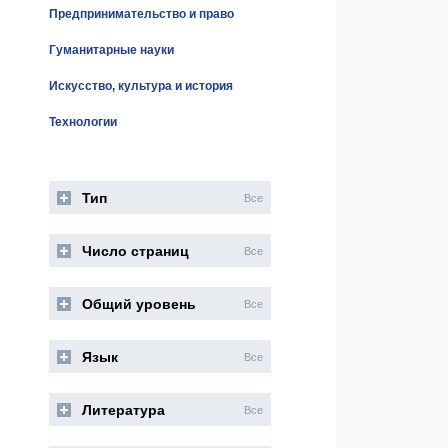
Предпринимательство и право
Гуманитарные науки
Искусство, культура и история
Технологии
Тип
Все
Число страниц
Все
Общий уровень
Все
Язык
Все
Литература
Все