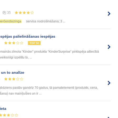
35
erčendaizinga
servisa nodrošināšana; 3 ...
tspējas palielināšanas iespējas
3
TOP 50
ā mainās zīmola ”Kinder” produkta “KinderSurprise” pirktspēja attiecībā
eiksmīgi izpētītu to, ...
un to analīze
0
dziens pastāv gandrīz 70 gadus, tā pamatelementi (produkts, cena,
šana) nav mainījušies un ir ...
ieta