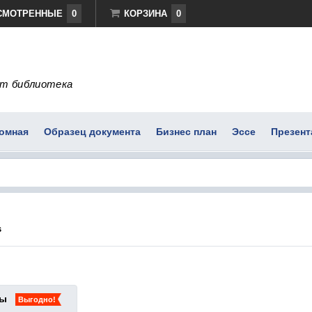
СМОТРЕННЫЕ
0
КОРЗИНА
0
т библиотека
омная
Образец документа
Бизнес план
Эссе
Презент
s
ты
Выгодно!