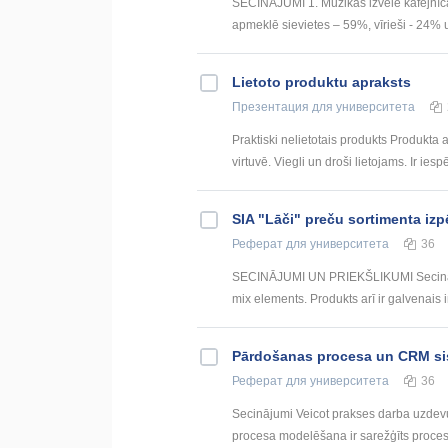
SECINĀJUMI 1. Mūzikas izvēle kafejnīcā ir
apmeklē sievietes – 59%, vīrieši - 24% u
Lietoto produktu apraksts
Презентация
для университета
Praktiski nelietotais produkts Produk
virtuvē. Viegli un droši lietojams. Ir ies
SIA "Lāči" preču sortimenta izp
Реферат
для университета
36
SECINĀJUMI UN PRIEKŠLIKUMI Secinājumi
mix elements. Produkts arī ir galvenais i
Pārdošanas procesa un CRM sis
Реферат
для университета
36
Secinājumi Veicot prakses darba uzdev
procesa modelēšana ir sarežģīts process