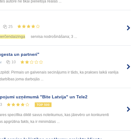
 autore ne tikai pielietoja reālās ...
25
erčendaizinga
servisa nodrošināšana; 3 ...
gesta un partneri"
ы
10
pildi: Pirmais un galvenais secinājums ir tāds, ka prakses laikā varēja
darbības joma darbojās ...
pojumi uzņēmumā "Bite Latvija" un Tele2
13
TOP 500
s specifika diktē savus noteikumus, kas jāievēro un konkurenti
 apgrūtina fakts, ka ir minimālas ...