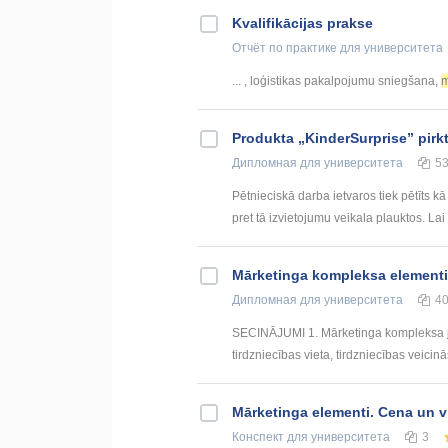
Kvalifikācijas prakse
Отчёт по практике
для университета
... , loģistikas pakalpojumu sniegšana,
m
Produkta „KinderSurprise” pirk
Дипломная
для университета
5
Pētnieciskā darba ietvaros tiek pētīts k
pret tā izvietojumu veikala plauktos. Lai v
Mārketinga kompleksa elementi 
Дипломная
для университета
4
SECINĀJUMI 1. Mārketinga kompleksa jē
tirdzniecības vieta, tirdzniecības veicinā
Mārketinga elementi. Cena un v
Конспект
для университета
3