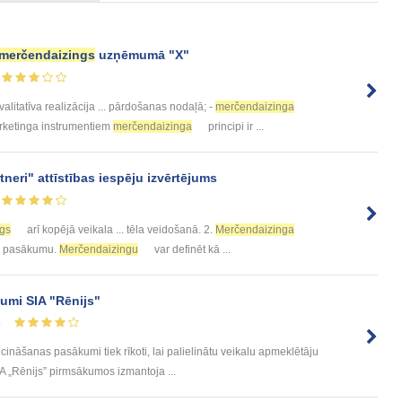
merčendaizings
uzņēmumā "X"
valitatīva realizācija ... pārdošanas nodaļā; -
merčendaizinga
ārketinga instrumentiem
merčendaizinga
principi ir ...
eri" attīstības iespēju izvērtējums
gs
arī kopējā veikala ... tēla veidošanā. 2.
Merčendaizinga
mo pasākumu.
Merčendaizingu
var definēt kā ...
umi SIA "Rēnijs"
4
nāšanas pasākumi tiek rīkoti, lai palielinātu veikalu apmeklētāju
 „Rēnijs” pirmsākumos izmantoja ...