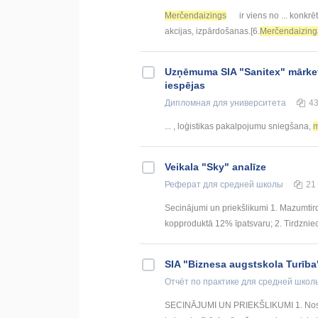
Merčendaizings
ir viens no ... konkr
akcijas, izpārdošanas.[6.
Merčendaizing
Uzņēmuma SIA "Sanitex" mārket
iespējas
Дипломная
для университета
4
... , loģistikas pakalpojumu sniegšana,
m
Veikala "Sky" analīze
Реферат
для средней школы
21
Secinājumi un priekšlikumi 1. Mazumtir
kopproduktā 12% īpatsvaru; 2. Tirdzniecīb
SIA "Biznesa augstskola Turība
Отчёт по практике
для средней школ
SECINĀJUMI UN PRIEKŠLIKUMI 1. Nostrā