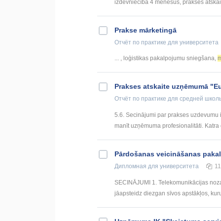
izdevniecībā 4 mēnešus, prakses atskaites
Prakse mārketingā
Отчёт по практике
для университета
... , loģistikas pakalpojumu sniegšana,
m
Prakses atskaite uzņēmumā "Eu
Отчёт по практике
для средней школ
5.6. Secinājumi par prakses uzdevumu iz
manīt uzņēmuma profesionalitāti. Katra 
Pārdošanas veicināšanas pakal
Дипломная
для университета
1
SECINĀJUMI 1. Telekomunikācijas nozare
jāapsteidz diezgan sīvos apstākļos, kurus