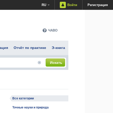
RU
Войти
Регистрация
ЧАВО
ация
Отчёт по практике
Э-книга
Искать
Все категории
Точные науки и природа