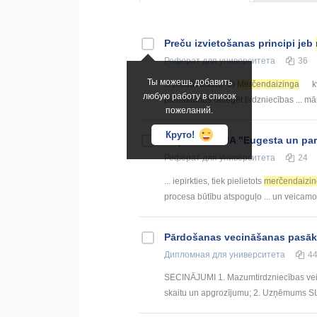
Preču izvietošanas principi jeb
Реферат
для университета
36
Ты можешь добавить
... piedāvāšanu. 5)
Merčendaizinga
k
любую работу в список
pienākumus deleģēt tirdzniecības ... m
пожеланий.
Круто!
Uzņēmuma SIA "Eugesta un partn
Реферат
для университета
24
... iepirkties, tiek pielietots
merčendaizin
procesa būtību atspoguļo ... un veica
Pārdošanas vecināšanas pasāk
Дипломная
для университета
4
SECINĀJUMI 1. Mazumtirdzniecības veici
skaitu un apgrozījumu; 2. Uzņēmums SIA