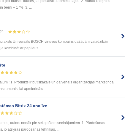
 ļoti būtisks faktors, lai piesaistītu apmeklētājus. 2. Vairāk kafejnīcu
n bērni – 17%. 3. ...
21
ta apraksts Universāls BOSCH virtuves kombains dažādām vajadzībām
pēja kombinēt ar papildus ...
ēte
: 1. Produkts ir būtiskākais un galvenais organizācijas mārketinga
nstruments, lai apmierinātu ...
tēmas Bitrix 24 analīze
umus, autors nonāk pie sekojošiem secinājumiem: 1. Pārdošanas
, jo atšķiras pārdošanas tehnikas, ...