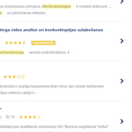
ētus izvietošanas principus.
Merčendaizingam
ir noteikti uzdevumi ... ,
a
un pārdošanas mākslas ...
inga vides analīze un konkurētspējas uzlabošanas
3
ОЦЕНЕННЫЙ!
erčendaizinga
servisa nodrošināšana. 4 ...
dzniecība ir svarīga tautsaimniecības loma, kas sniedz Iekšzemes
as sektorā Latvijā ir ...
"
ы
50
dājot par praktikantu uzņēmuma SIA “Biznesa augstskola Turība”