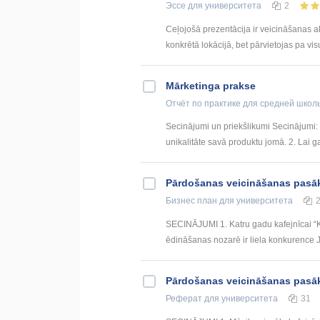
Эссе
для университета
2
Ceļojošā prezentācija ir veicināšanas ak
konkrētā lokācijā, bet pārvietojas pa visu v
Mārketinga prakse
Отчёт по практике
для средней школ
Secinājumi un priekšlikumi Secinājumi:
unikalitāte savā produktu jomā. 2. Lai 
Pārdošanas veicināšanas pasāk
Бизнес план
для университета
SECINĀJUMI 1. Katru gadu kafejnīcai “
ēdināšanas nozarē ir liela konkurence Jē
Pārdošanas veicināšanas pas
Реферат
для университета
31