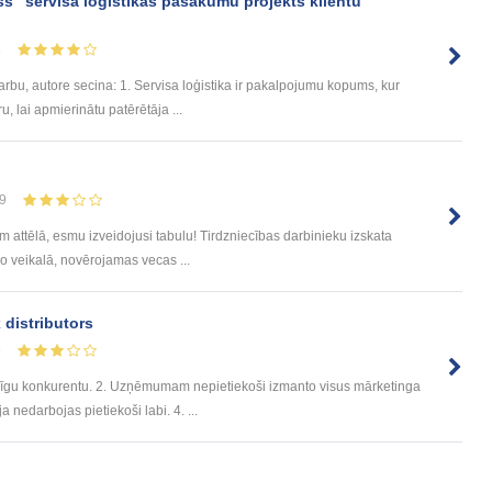
" servisa loģistikas pasākumu projekts klientu
8
arbu, autore secina: 1. Servisa loģistika ir pakalpojumu kopums, kur
u, lai apmierinātu patērētāja ...
9
m attēlā, esmu izveidojusi tabulu! Tirdzniecības darbinieku izskata
go veikalā, novērojamas vecas ...
 distributors
9
īgu konkurentu. 2. Uzņēmumam nepietiekoši izmanto visus mārketinga
 nedarbojas pietiekoši labi. 4. ...