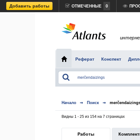
Добавить работы
ОТМЕЧЕННЫЕ
0
ПРО
интерне
Реферат
Конспект
Дипл
Начало
Поиск
merčendaizing
Видны 1 - 25 из 154 на 7 страницах
Работы
Комплек