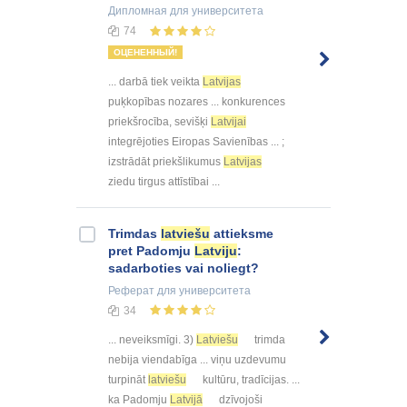
Дипломная
для университета
74
ОЦЕНЕННЫЙ!
... darbā tiek veikta
Latvijas
puķkopības nozares ... konkurences
priekšrocība, sevišķi
Latvijai
integrējoties Eiropas Savienības ... ;
izstrādāt priekšlikumus
Latvijas
ziedu tirgus attīstībai ...
Trimdas
latviešu
attieksme
pret Padomju
Latviju
:
sadarboties vai noliegt?
Реферат
для университета
34
... neveiksmīgi. 3)
Latviešu
trimda
nebija viendabīga ... viņu uzdevumu
turpināt
latviešu
kultūru, tradīcijas. ...
ka Padomju
Latvijā
dzīvojoši