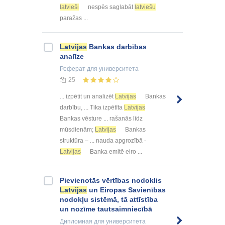
latvieši
nespēs saglabāt
latviešu
paražas ...
Latvijas
Bankas darbības
analīze
Реферат
для университета
25
... izpētīt un analizēt
Latvijas
Bankas
darbību, ... Tika izpētīta
Latvijas
Bankas vēsture ... rašanās līdz
mūsdienām;
Latvijas
Bankas
struktūra – ... nauda apgrozībā -
Latvijas
Banka emitē eiro ...
Pievienotās vērtības nodoklis
Latvijas
un Eiropas Savienības
nodokļu sistēmā, tā attīstība
un nozīme tautsaimniecībā
Дипломная
для университета