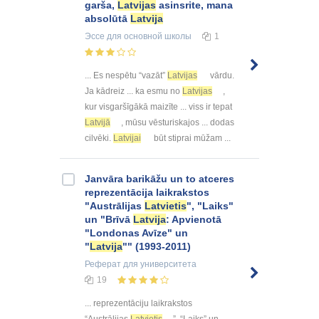
garša,
Latvijas
asinsrite, mana
absolūtā
Latvija
Эссе
для основной школы
1
... Es nespētu “vazāt”
Latvijas
vārdu.
Ja kādreiz ... ka esmu no
Latvijas
,
kur visgaršīgākā maizīte ... viss ir tepat
Latvijā
, mūsu vēsturiskajos ... dodas
cilvēki.
Latvijai
būt stiprai mūžam ...
Janvāra barikāžu un to atceres
reprezentācija laikrakstos
"Austrālijas
Latvietis
", "Laiks"
un "Brīvā
Latvija
: Apvienotā
"Londonas Avīze" un
"
Latvija
"" (1993-2011)
Реферат
для университета
19
... reprezentāciju laikrakstos