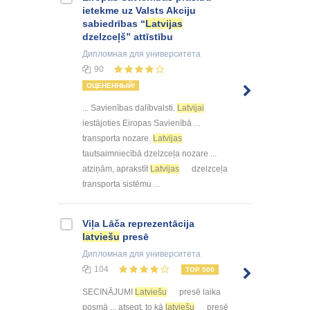
ietekme uz Valsts Akciju
sabiedrības “
Latvijas
dzelzceļš” attīstību
Дипломная
для университета
90
ОЦЕНЕННЫЙ!
... Savienības dalībvalsti.
Latvijai
iestājoties Eiropas Savienībā ...
transporta nozare.
Latvijas
tautsaimniecībā dzelzceļa nozare ...
atziņām, aprakstīt
Latvijas
dzelzceļa
transporta sistēmu ...
Viļa Lāča reprezentācija
latviešu
presē
Дипломная
для университета
104
TOP 500
SECINĀJUMI
Latviešu
presē laika
posmā ... atsegt, to kā
latviešu
presē