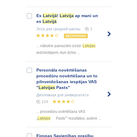
Es
Latvijā
!
Latvija
ap mani un
es
Latvijā
Эссе
для средней школы
1
БЕСПЛАТНО!
... nākotne pamazām izzūd.
Latvijas
iedzīvotājiem, kuri dzīvo ...
Personāla novērtēšanas
procedūru novērtēšana un to
pilnveidošanas iespējas VAS
"
Latvijas
Pasts"
Дипломная
для университета
124
... procedūru izvērtēšana VAS
„
Latvijas
Pasts”” rezultātus, autore ...
Eiropas Savienības prasību