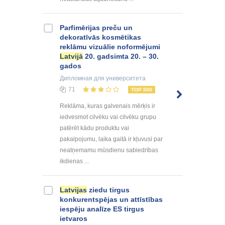
Parfimērijas preču un
dekoratīvās kosmētikas
reklāmu vizuālie noformējumi
Latvijā
20. gadsimta 20. – 30.
gados
Дипломная
для университета
71
TOP 500
Reklāma, kuras galvenais mērķis ir
iedvesmot cilvēku vai cilvēku grupu
patērēt kādu produktu vai
pakalpojumu, laika gaitā ir kļuvusi par
neatņemamu mūsdienu sabiedrības
ikdienas ...
Latvijas
ziedu tirgus
konkurentspējas un attīstības
iespēju analīze ES tirgus
ietvaros