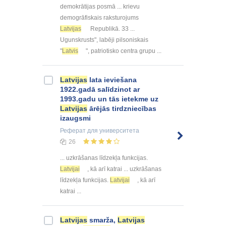
demokrātijas posmā ... krievu
demogrāfiskais raksturojums
Latvijas
Republikā. 33 ...
Ugunskrusts", labēji pilsoniskais
"
Latvis
", patriotisko centra grupu ...
Latvijas
lata ieviešana
1922.gadā salīdzinot ar
1993.gadu un tās ietekme uz
Latvijas
ārējās tirdzniecības
izaugsmi
Реферат
для университета
26
... uzkrāšanas līdzekļa funkcijas.
Latvijai
, kā arī katrai ... uzkrāšanas
līdzekļa funkcijas.
Latvijai
, kā arī
katrai ...
Latvijas
smarža,
Latvijas