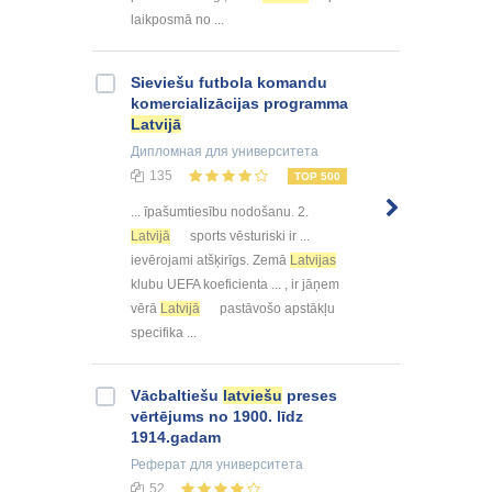
laikposmā no ...
Sieviešu futbola komandu
komercializācijas programma
Latvijā
Дипломная
для университета
135
TOP 500
... īpašumtiesību nodošanu. 2.
Latvijā
sports vēsturiski ir ...
ievērojami atšķirīgs. Zemā
Latvijas
klubu UEFA koeficienta ... , ir jāņem
vērā
Latvijā
pastāvošo apstākļu
specifika ...
Vācbaltiešu
latviešu
preses
vērtējums no 1900. līdz
1914.gadam
Реферат
для университета
52