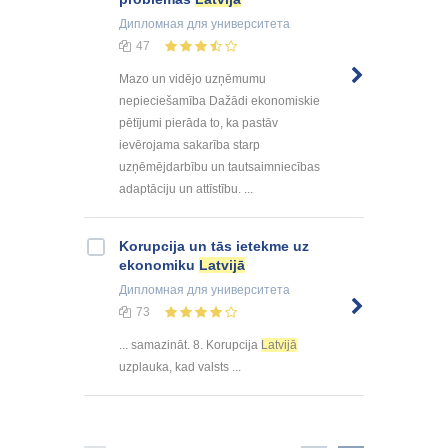
Дипломная
для университета
47
Mazo un vidējo uzņēmumu
nepieciešamība Dažādi ekonomiskie
pētījumi pierāda to, ka pastāv
ievērojama sakarība starp
uzņēmējdarbību un tautsaimniecības
adaptāciju un attīstību. ...
Korupcija un tās ietekme uz
ekonomiku
Latvijā
Дипломная
для университета
73
... samazināt. 8. Korupcija
Latvijā
uzplauka, kad valsts ...