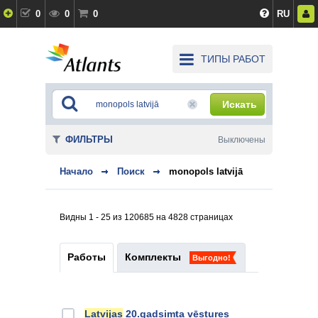
0
0
0
RU
ТИПЫ РАБОТ
Искать
ФИЛЬТРЫ
Выключены
Начало
Поиск
monopols latvijā
Видны 1 - 25 из 120685 на 4828 страницах
Работы
Комплекты
Выгодно!
Latvijas
20.gadsimta vēstures