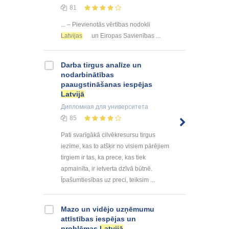
81
... – Pievienotās vērtības nodokli
Latvijas
un Eiropas Savienības ...
Darba tirgus analīze un
nodarbinātības
paaugstināšanas iespējas
Latvijā
Дипломная
для университета
85
Pati svarīgākā cilvēkresursu tirgus
iezīme, kas to atšķir no visiem pārējiem
tirgiem ir tas, ka prece, kas tiek
apmainīta, ir ietverta dzīvā būtnē.
Īpašumtiesības uz preci, teiksim ...
Mazo un vidējo uzņēmumu
attīstības iespējas un
problēmas
Latvijā