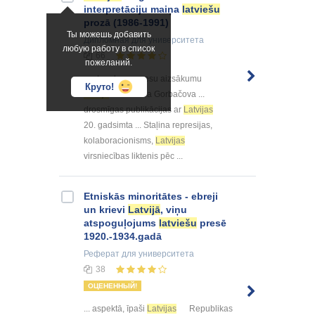
interpretāciju maiņa
latviešu
prozā (1986-1991)
Ты можешь добавить
Дипломная
для университета
любую работу в список
66
пожеланий.
... atmodas procesu aizsākumu
Круто!
Latvijā
. Mihaila Gorbačova ...
drosmīgas publikācijas ar
Latvijas
20. gadsimta ... Staļina represijas,
kolaboracionisms,
Latvijas
virsniecības liktenis pēc ...
Etniskās minoritātes - ebreji
un krievi
Latvijā
, viņu
atspoguļojums
latviešu
presē
1920.-1934.gadā
Реферат
для университета
38
ОЦЕНЕННЫЙ!
... aspektā, īpaši
Latvijas
Republikas