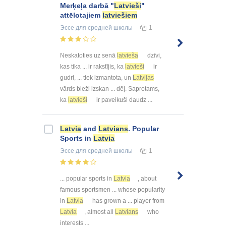
Merķeļa darbā "
Latvieši
"
attēlotajiem
latviešiem
Эссе
для средней школы
1
Neskatoties uz senā
latvieša
dzīvi,
kas tika ... ir rakstījis, ka
latvieši
ir
gudri, ... tiek izmantota, un
Latvijas
vārds bieži izskan ... dēļ. Saprotams,
ka
latvieši
ir paveikuši daudz ...
Latvia
and
Latvians
. Popular
Sports in
Latvia
Эссе
для средней школы
1
... popular sports in
Latvia
, about
famous sportsmen ... whose popularity
in
Latvia
has grown a ... player from
Latvia
, almost all
Latvians
who
interests ...