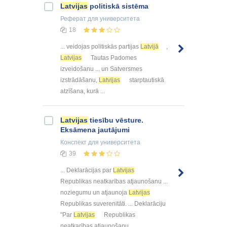
Latvijas
politiskā sistēma
Реферат
для университета
18
... veidojas politiskās partijas
Latvijā
,
Latvijas
Tautas Padomes
izveidošanu ... un Satversmes
izstrādāšanu,
Latvijas
starptautiskā
atzīšana, kurā ...
Latvijas
tiesību vēsture.
Eksāmena jautājumi
Конспект
для университета
39
... Deklarācijas par
Latvijas
Republikas neatkarības atjaunošanu ...
noziegumu un atjaunoja
Latvijas
Republikas suverenitāti. ... Deklarāciju
"Par
Latvijas
Republikas
neatkarības atjaunošanu ...