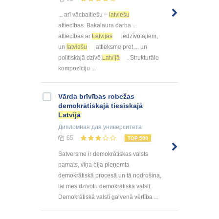
... arī vācbaltiešu –
latviešu
attiecības. Bakalaura darba ...
attiecības ar
Latvijas
iedzīvotājiem,
un
latviešu
attieksme pret ... un
politiskajā dzīvē
Latvijā
. Strukturālo
kompozīciju ...
Vārda brīvības robežas
demokrātiskajā tiesiskajā
Latvijā
Дипломная
для университета
65
TOP 500
Satversme ir demokrātiskas valsts
pamats, viņa bija pieņemta
demokrātiskā procesā un tā nodrošina,
lai mēs dzīvotu demokrātiskā valstī.
Demokrātiskā valstī galvenā vērtība ...