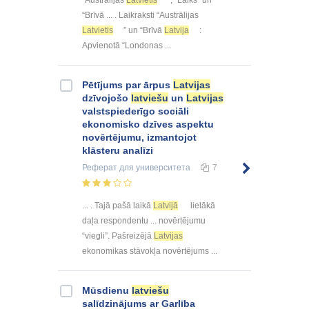
“Austrālijas
Latvietis
”, “Laiks” un
“Brīvā ... . Laikraksti “Austrālijas
Latvietis
” un “Brīvā
Latvija
:
Apvienotā “Londonas ...
Pētījums par ārpus
Latvijas
dzīvojošo
latviešu
un
Latvijas
valstspiederīgo sociāli
ekonomisko dzīves aspektu
novērtējumu, izmantojot
klāsteru analīzi
Реферат
для университета
7
... . Tajā pašā laikā
Latvijā
lielākā
daļa respondentu ... novērtējumu
“viegli”. Pašreizējā
Latvijas
ekonomikas stāvokļa novērtējums ...
Mūsdienu
latviešu
salīdzinājums ar Garlība