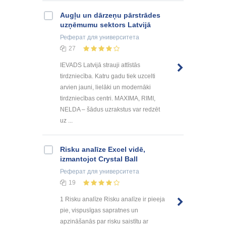
Augļu un dārzeņu pārstrādes
uzņēmumu sektors Latvijā
Реферат
для университета
27
IEVADS Latvijā strauji attīstās
tirdzniecība. Katru gadu tiek uzcelti
arvien jauni, lielāki un modernāki
tirdzniecības centri. MAXIMA, RIMI,
NELDA – šādus uzrakstus var redzēt
uz ...
Risku analīze Excel vidē,
izmantojot Crystal Ball
Реферат
для университета
19
1 Risku analīze Risku analīze ir pieeja
pie, vispusīgas sapratnes un
apzināšanās par risku saistītu ar