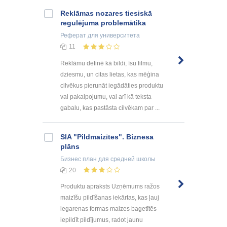
Reklāmas nozares tiesiskā
regulējuma problemātika
Реферат
для университета
11
Reklāmu definē kā bildi, īsu filmu,
dziesmu, un citas lietas, kas mēģina
cilvēkus pierunāt iegādāties produktu
vai pakalpojumu, vai arī kā teksta
gabalu, kas pastāsta cilvēkam par ...
SIA "Pildmaizītes". Biznesa
plāns
Бизнес план
для средней школы
20
Produktu apraksts Uzņēmums ražos
maizīšu pildīšanas iekārtas, kas ļauj
iegarenas formas maizes bagetītēs
iepildīt pildījumus, radot jaunu