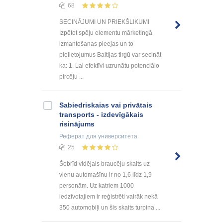
68
SECINĀJUMI UN PRIEKŠLIKUMI
Izpētot spēļu elementu mārketingā
izmantošanas pieejas un to
pielietojumus Baltijas tirgū var secināt
ka: 1. Lai efektīvi uzrunātu potenciālo
pircēju ...
Sabiedriskaias vai privātais
transports - izdevīgākais
risinājums
Реферат
для университета
25
Šobrīd vidējais braucēju skaits uz
vienu automašīnu ir no 1,6 līdz 1,9
personām. Uz katriem 1000
iedzīvotajiem ir reģistrēti vairāk nekā
350 automobiļi un šis skaits turpina ...