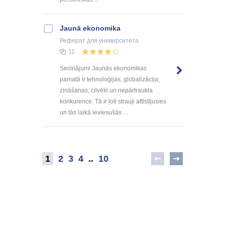
Jaunā ekonomika
Реферат
для университета
11
Secinājumi Jaunās ekonomikas
pamatā ir tehnoloģijas, globalizācija,
zināšanas, cilvēki un nepārtraukta
konkurence. Tā ir ļoti strauji attīstījusies
un tās laikā ieviesušās ...
1
2
3
4
..
10