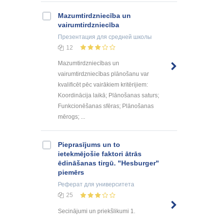
Mazumtirdzniecība un
vairumtirdzniecība
Презентация
для средней школы
12
Mazumtirdzniecības un
vairumtirdzniecības plānošanu var
kvalificēt pēc vairākiem kritērijiem:
Koordinācija laikā; Plānošanas saturs;
Funkcionēšanas sfēras; Plānošanas
mērogs; ...
Pieprasījums un to
ietekmējošie faktori ātrās
ēdināšanas tirgū. "Hesburger"
piemērs
Реферат
для университета
25
Secinājumi un priekšlikumi 1.