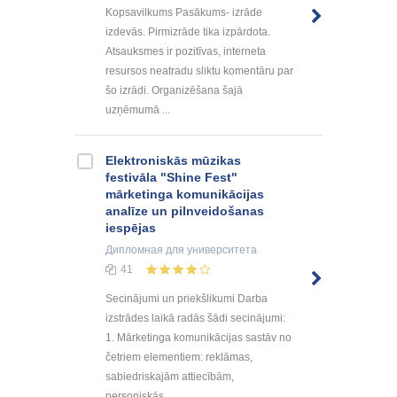
Kopsavilkums Pasākums- izrāde
izdevās. Pirmizrāde tika izpārdota.
Atsauksmes ir pozitīvas, interneta
resursos neatradu sliktu komentāru par
šo izrādi. Organizēšana šajā
uzņēmumā ...
Elektroniskās mūzikas
festivāla "Shine Fest"
mārketinga komunikācijas
analīze un pilnveidošanas
iespējas
Дипломная
для университета
41
Secinājumi un priekšlikumi Darba
izstrādes laikā radās šādi secinājumi:
1. Mārketinga komunikācijas sastāv no
četriem elementiem: reklāmas,
sabiedriskajām attiecībām,
personiskās ...