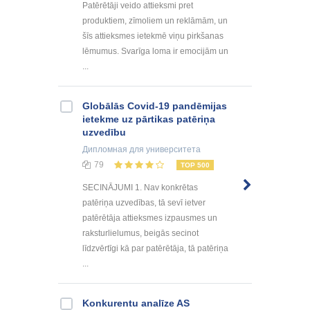
Patērētāji veido attieksmi pret
produktiem, zīmoliem un reklāmām, un
šīs attieksmes ietekmē viņu pirkšanas
lēmumus. Svarīga loma ir emocijām un
...
Globālās Covid-19 pandēmijas
ietekme uz pārtikas patēriņa
uzvedību
Дипломная
для университета
79
TOP 500
SECINĀJUMI 1. Nav konkrētas
patēriņa uzvedības, tā sevī ietver
patērētāja attieksmes izpausmes un
raksturlielumus, beigās secinot
līdzvērtīgi kā par patērētāja, tā patēriņa
...
Konkurentu analīze AS