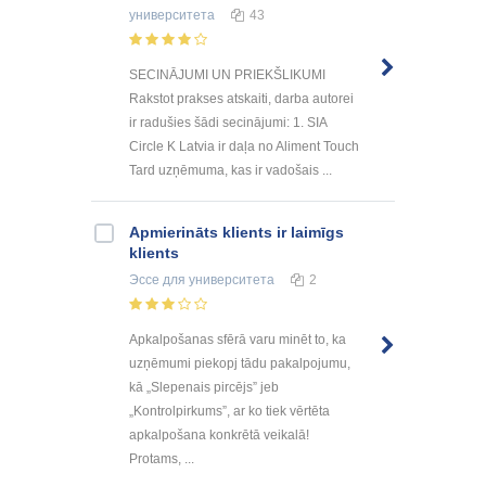
университета
43
SECINĀJUMI UN PRIEKŠLIKUMI
Rakstot prakses atskaiti, darba autorei
ir radušies šādi secinājumi: 1. SIA
Circle K Latvia ir daļa no Aliment Touch
Tard uzņēmuma, kas ir vadošais ...
Apmierināts klients ir laimīgs
klients
Эссе
для университета
2
Apkalpošanas sfērā varu minēt to, ka
uzņēmumi piekopj tādu pakalpojumu,
kā „Slepenais pircējs” jeb
„Kontrolpirkums”, ar ko tiek vērtēta
apkalpošana konkrētā veikalā!
Protams, ...