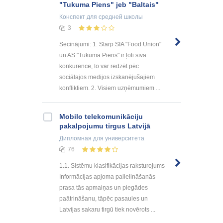
"Tukuma Piens" jeb "Baltais"
Конспект
для средней школы
3
Secinājumi: 1. Starp SIA "Food Union"
un AS "Tukuma Piens" ir ļoti sīva
konkurence, to var redzēt pēc
sociālajos medijos izskanējušajiem
konfliktiem. 2. Visiem uzņēmumiem ...
Mobilo telekomunikāciju
pakalpojumu tirgus Latvijā
Дипломная
для университета
76
1.1. Sistēmu klasifikācijas raksturojums
Informācijas apjoma palielināšanās
prasa tās apmaiņas un piegādes
paātrināšanu, tāpēc pasaules un
Latvijas sakaru tirgū tiek novērots ...