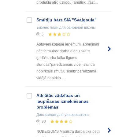
produktu ātro uzkodu (angliski „fast ...
Smūtiju bārs SIA "Svaigsula"
Бизнес план
для основной школы
5
Aptuveni kopējie ieņēmumi aprēķināti
pēc formulas: darba dienu skaits
gadā*darba laika ilgums
stundās*paredzamais vidēji stundā
nopirktais smūtiju skaits*paredzamā
vidējā nopirkto ...
Atklātās zādzības un
laupīšanas izmeklēšanas
problēmas
Дипломная
для университета
90
NOBEIGUMS Maģistra darbā tika pētīti