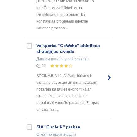
jautājumi, par atklātas zādzības un
laupīšanas kvalifikācijas un
izmeklēšanas problēmām, kā
konstatētās problēmas ietekmē
ikdienas procesa ...
Veikparka "GoWake" attīstības
stratēģijas izveide
Дипломная
для университета
52
SECINĀJUMI 1. Aktīvais tūrisms ir
viena no vadošām un dinamiskākām
nozarēm pasaules ekonomikā ar
strauju izaugsmi, to atbalsta un
popularizē vadošie pasaules, Eiropas
un Latvijas ...
SIA "Circle K" prakse
Отчёт по практике
для