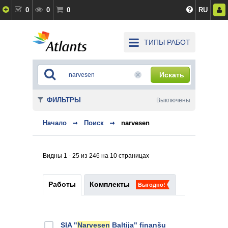
0
0
0
RU
ТИПЫ РАБОТ
Искать
ФИЛЬТРЫ
Выключены
Начало
Поиск
narvesen
Видны 1 - 25 из 246 на 10 страницах
Работы
Комплекты
Выгодно!
SIA "
Narvesen
Baltija" finanšu