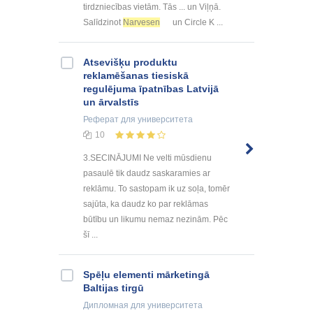
tirdzniecības vietām. Tās ... un Viļņā.
Salīdzinot
Narvesen
un Circle K ...
Atsevišķu produktu
reklamēšanas tiesiskā
regulējuma īpatnības Latvijā
un ārvalstīs
Реферат
для университета
10
3.SECINĀJUMI Ne velti mūsdienu
pasaulē tik daudz saskaramies ar
reklāmu. To sastopam ik uz soļa, tomēr
sajūta, ka daudz ko par reklāmas
būtību un likumu nemaz nezinām. Pēc
šī ...
Spēļu elementi mārketingā
Baltijas tirgū
Дипломная
для университета