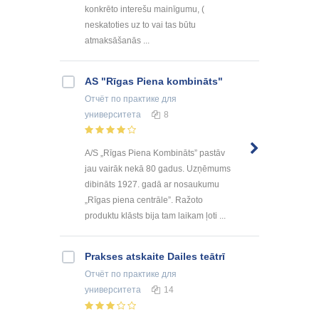
konkrēto interešu mainīgumu, (
neskatoties uz to vai tas būtu
atmaksāšanās ...
AS "Rīgas Piena kombināts"
Отчёт по практике
для
университета
8
A/S „Rīgas Piena Kombināts” pastāv
jau vairāk nekā 80 gadus. Uzņēmums
dibināts 1927. gadā ar nosaukumu
„Rīgas piena centrāle”. Ražoto
produktu klāsts bija tam laikam ļoti ...
Prakses atskaite Dailes teātrī
Отчёт по практике
для
университета
14