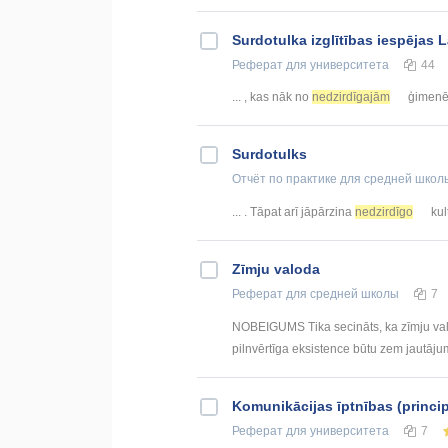
Surdotulka izglītības iespējas L
Реферат
для университета
44
... , kas nāk no
nedzirdīgajām
ģimenēm 
Surdotulks
Отчёт по практике
для средней школ
... . Tāpat arī jāpārzina
nedzirdīgo
kul
Zīmju valoda
Реферат
для средней школы
7
NOBEIGUMS Tika secināts, ka zīmju valo
pilnvērtīga eksistence būtu zem jautājum
Komunikācijas īptnības (princi
Реферат
для университета
7