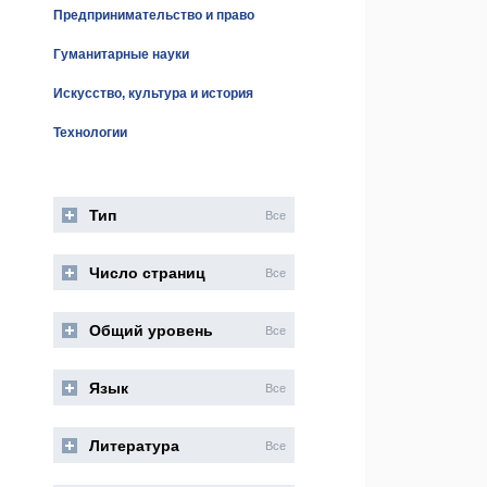
Предпринимательство и право
Гуманитарные науки
Искусство, культура и история
Технологии
Тип
Все
Число страниц
Все
Общий уровень
Все
Язык
Все
Литература
Все