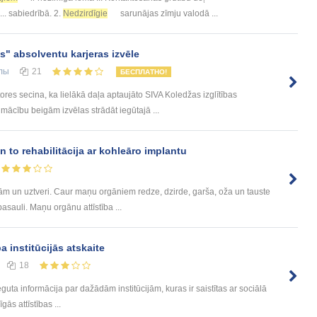
... sabiedrībā. 2.
Nedzirdīgie
sarunājas zīmju valodā ...
" absolventu karjeras izvēle
лы
21
БЕСПЛАТНО!
ores secina, ka lielākā daļa aptaujāto SIVA Koledžas izglītības
ācību beigām izvēlas strādāt iegūtajā ...
n to rehabilitācija ar kohleāro implantu
m un uztveri. Caur maņu orgāniem redze, dzirde, garša, oža un tauste
sauli. Maņu orgānu attīstība ...
 institūcijās atskaite
18
uta informācija par dažādām institūcijām, kuras ir saistītas ar sociālā
gās attīstības ...