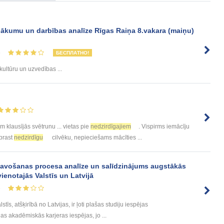
nākumu un darbības analīze Rīgas Raiņa 8.vakara (maiņu)
5
БЕСПЛАТНО!
kultūru un uzvedības ...
m klausījās svētrunu ... vietas pie
nedzirdīgajiem
. Vispirms iemācīju
aprast
nedzirdīgu
cilvēku, nepieciešams mācīties ...
tavošanas procesa analīze un salīdzinājums augstākās
ienotajās Valstīs un Latvijā
6
īs, atšķirībā no Latvijas, ir ļoti plašas studiju iespējas
as akadēmiskās karjeras iespējas, jo ...