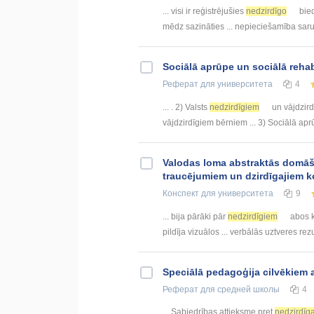
... visi ir reģistrējušies
nedzirdīgo
bied
mēdz sazināties ... nepieciešamība sar
Sociālā aprūpe un sociālā rehab
Реферат
для университета
4
... . 2) Valsts
nedzirdīgiem
un vājdzird
vājdzirdīgiem bērniem ... 3) Sociālā ap
Valodas loma abstraktās domāša
traucējumiem un dzirdīgajiem
Конспект
для университета
9
... bija pārāki pār
nedzirdīgiem
abos k
pildīja vizuālos ... verbālās uztveres rezu
Speciālā pedagoģija cilvēkiem 
Реферат
для средней школы
4
... Sabiedrības attieksme pret
nedzirdīg