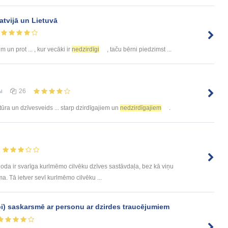
atvijā un Lietuvā
un prot ... , kur vecāki ir
nedzirdīgi
, taču bērni piedzimst ...
ы
26
tūra un dzīvesveids ... starp dzirdīgajiem un
nedzirdīgajiem
.
da ir svarīga kurlmēmo cilvēku dzīves sastāvdaļa, bez kā viņu
a. Tā ietver sevī kurlmēmo cilvēku ...
pi) saskarsmē ar personu ar dzirdes traucējumiem