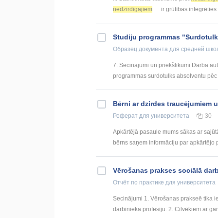
nedzirdīgajiem
ir grūtības integrēties 
Studiju programmas "Surdotulks
Образец документа
для средней шко
7. Secinājumi un priekšlikumi Darba aut
programmas surdotulks absolventu pēc m
Bērni ar dzirdes traucējumiem u
Реферат
для университета
30
Apkārtējā pasaule mums sākas ar sajūtā
bērns saņem informāciju par apkārtējo pa
Vērošanas prakses sociālā darba
Отчёт по практике
для университета
Secinājumi 1. Vērošanas prakseē tika ieg
darbinieka profesiju. 2. Cilvēkiem ar garī