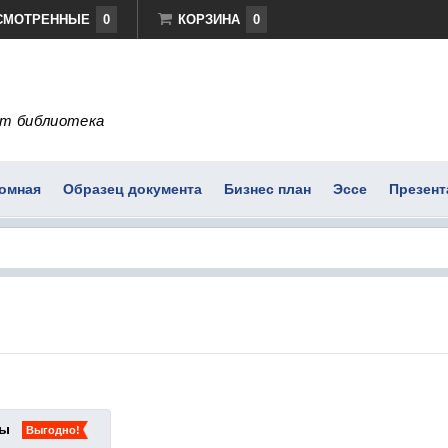
СМОТРЕННЫЕ
0
КОРЗИНА
0
т библиотека
омная
Образец документа
Бизнес план
Эссе
Презент
ты
Выгодно!