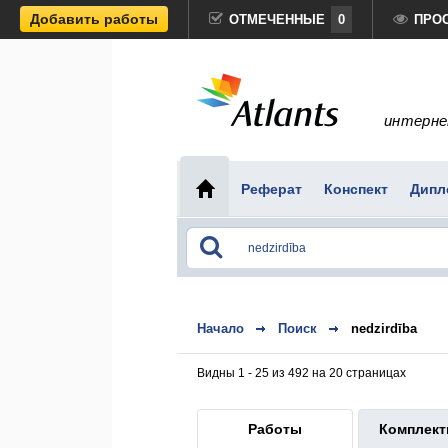
Добавить работы
ОТМЕЧЕННЫЕ
0
ПРО
интерне
Реферат
Конспект
Дипл
Начало
Поиск
nedzirdība
Видны 1 - 25 из 492 на 20 страницах
Работы
Комплек