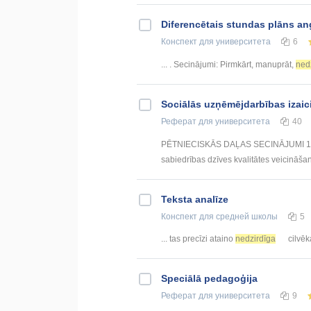
Diferencētais stundas plāns ang
Конспект
для университета
6
... . Secinājumi: Pirmkārt, manuprāt,
ned
Sociālās uzņēmējdarbības izaic
Реферат
для университета
40
PĒTNIECISKĀS DAĻAS SECINĀJUMI 1. Visi
sabiedrības dzīves kvalitātes veicināšan
Teksta analīze
Конспект
для средней школы
5
... tas precīzi ataino
nedzirdīga
cilvēka
Speciālā pedagoģija
Реферат
для университета
9