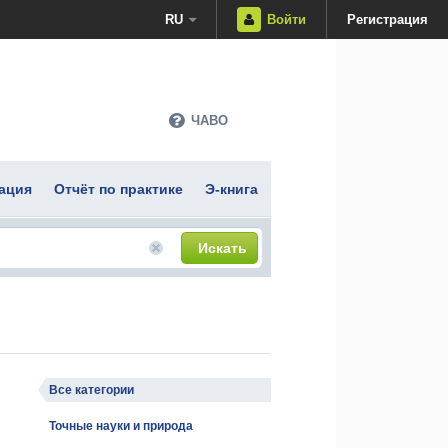
RU
Войти
Регистрация
ЧАВО
ация
Отчёт по практике
Э-книга
Искать
Все категории
Точные науки и природа