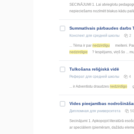
SECINĀJUMI 1. Lai atvieglotu pedagogu
nepieciešams nozīmēt blakus kādu palīgp
Summatīvais pārbaudes darbs Tek
Конспект
для средней школы
2
... Tēma ir par
nedzirdīgu
meiteni. Par
nedzirdīgie
? Iespējams, viņš šo ... 
Tulkošana reliģiskā vidē
Реферат
для средней школы
4
... ir Adventistu draudzes
nedzirdīgo
g
Vides pieejamības nodrošināšan
Дипломная
для университета
5
Secinājumi 1. Apkopojot literatūrā esošo
ar speciāliem (piemēram, dažādu eleme