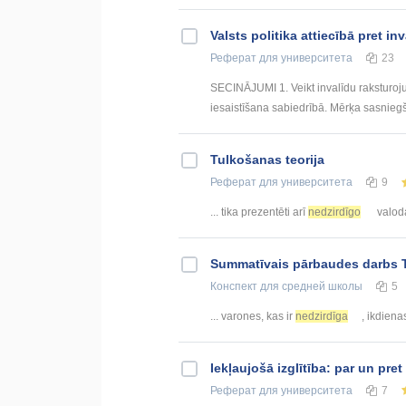
Valsts politika attiecībā pret i
Реферат
для университета
23
SECINĀJUMI 1. Veikt invalīdu raksturojum
iesaistīšana sabiedrībā. Mērķa sasniegšan
Tulkošanas teorija
Реферат
для университета
9
... tika prezentēti arī
nedzirdīgo
valoda
Summatīvais pārbaudes darbs Tek
Конспект
для средней школы
5
... varones, kas ir
nedzirdīga
, ikdiena
Iekļaujošā izglītība: par un pre
Реферат
для университета
7