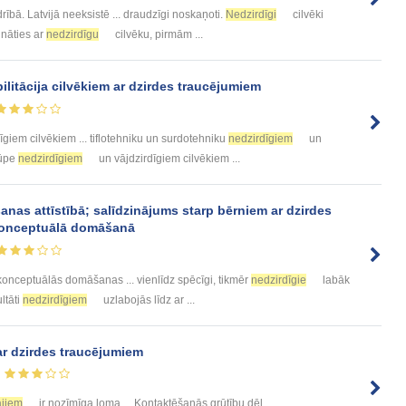
rībā. Latvijā neeksistē ... draudzīgi noskaņoti.
Nedzirdīgi
cilvēki
unāties ar
nedzirdīgu
cilvēku, pirmām ...
ilitācija cilvēkiem ar dzirdes traucējumiem
īgiem cilvēkiem ... tiflotehniku un surdotehniku
nedzirdīgiem
un
rūpe
nedzirdīgiem
un vājdzirdīgiem cilvēkiem ...
nas attīstībā; salīdzinājums starp bērniem ar dzirdes
 konceptuālā domāšanā
onceptuālās domāšanas ... vienlīdz spēcīgi, tikmēr
nedzirdīgie
labāk
ltāti
nedzirdīgiem
uzlabojās līdz ar ...
ar dzirdes traucējumiem
ajiem
ir nozīmīga loma ... Kontaktēšanās grūtību dēļ