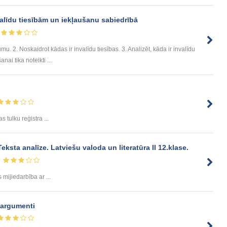
nvalīdu tiesībām un iekļaušanu sabiedrībā
u. 2. Noskaidrot kādas ir invalīdu tiesības. 3. Analizēt, kāda ir invalīdu
ai tika noteikti ...
s tulku reģistra ...
sta analīze. Latviešu valoda un literatūra II 12.klase.
s mijiedarbība ar ...
t argumenti