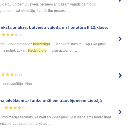
 darbu un bērnu uztveri, bērniem ar īpašām vajadzībām būtu
ersonu vai skolotāju, lai mācību process ...
sta analīze. Latviešu valoda un literatūra II 12.klase.
 to ... apkārt ir daudz
nedzirdīgo
, vienkārši mēs to ... 4p.) Kā jūtas
mums notiek apkārt.
Nedzirdīgie
visu uztver un ...
rupas vadītāja. Viņa ...
a cilvēkiem ar funkcionāliem traucējumiem Liepājā
0
 informāciju secināts, ka kaut arī vides piekļuvi ir iespējams nodrošināt
ntu pielāgošanu- nomarķētas ...