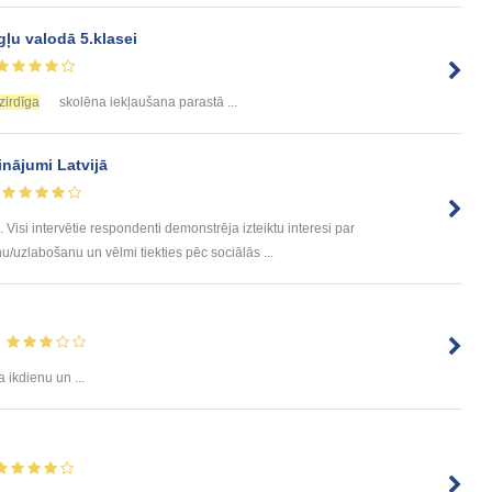
ļu valodā 5.klasei
zirdīga
skolēna iekļaušana parastā ...
inājumi Latvijā
 intervētie respondenti demonstrēja izteiktu interesi par
u/uzlabošanu un vēlmi tiekties pēc sociālās ...
 ikdienu un ...