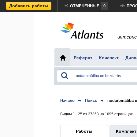
Добавить работы
ОТМЕЧЕННЫЕ
0
ПРО
интерне
Реферат
Конспект
Дипл
Начало
Поиск
nodarbinātība 
Видны 1 - 25 из 27353 на 1095 страницах
Работы
Комплек