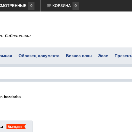
СМОТРЕННЫЕ
0
КОРЗИНА
0
т библиотека
омная
Образец документа
Бизнес план
Эссе
Презент
un bezdarbs
ты
Выгодно!