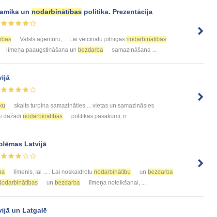
inamika un
nodarbinātības
politika. Prezentācija
ības
Valsts aģentūru, ... Lai veicinātu pilnīgas
nodarbinātības
līmeņa paaugstināšana un
bezdarba
samazināšana ...
ijā
ku
skaits turpina samazināties ... vietas un samazināsies
oti dažādi
nodarbinātības
politikas pasākumi, ir ...
lēmas Latvijā
ba
līmenis, lai ... . Lai noskaidrotu
nodarbinātību
un
bezdarba
odarbinātības
un
bezdarba
līmeņa noteikšanai, ...
ijā un Latgalē