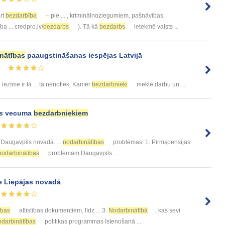
ārt
bezdarbība
– pie ... , kriminālnoziegumiem, pašnāvības.
a ... credpro.lv/
bezdarbs
). Tā kā
bezdarbs
ietekmē valsts ...
nātības
paaugstināšanas iespējas Latvijā
5
iezīme ir tā ... tā nenotiek. Kamēr
bezdarbnieki
meklē darbu un ...
jas vecuma
bezdarbniekiem
Daugavpils novadā. ...
nodarbinātības
problēmas: 1. Pirmspensijas
nodarbinātības
problēmām Daugavpils ...
ze Liepājas novadā
ības
attīstības dokumentiem, līdz ... 3.
Nodarbinātībā
, kas sevī
odarbinātības
politikas programmas īstenošanā ...