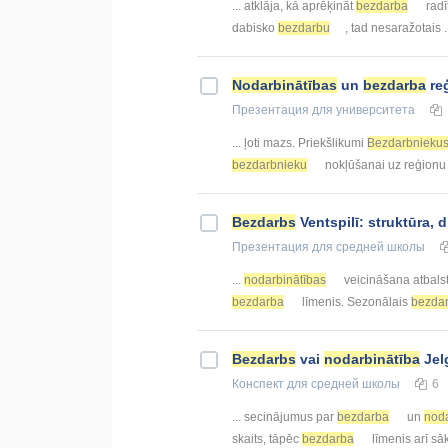
... atklāja, kā aprēķināt
bezdarba
radī
dabisko
bezdarbu
, tad nesaražotais 
Nodarbinātības
un
bezdarba
reģ
Презентация
для университета
... ļoti mazs. Priekšlikumi
Bezdarbnieku
bezdarbnieku
nokļūšanai uz reģionu .
Bezdarbs
Ventspilī: struktūra,
Презентация
для средней школы
...
nodarbinātības
veicināšana atbalst
bezdarba
līmenis. Sezonālais
bezda
Bezdarbs
vai
nodarbinātība
Jel
Конспект
для средней школы
6
... secinājumus par
bezdarba
un
noda
skaits, tāpēc
bezdarba
līmenis arī sāk