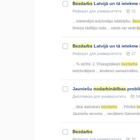
Bezdarbs
Latvijā un tā ietekm
Реферат
для университета
31
... ietekmējot iedzīvotāju labklājību.
Bez
līmeņa rādītājs rada ... valsts var veikt
b
Bezdarbs
Latvijā un tā ietekm
Реферат
для университета
27
... % atzīmi. 2. Visaugstākais
bezdarba
iedzīvotājiem ... tendenci samazināties
Jauniešu
nodarbinātības
problē
Дипломная
для университета
5
... tikai dabiskais
bezdarbs
. Pilnībā
b
Jauniešu vecuma ... vecākiem Galvenā
Bezdarbs
Реферат
для университета
32