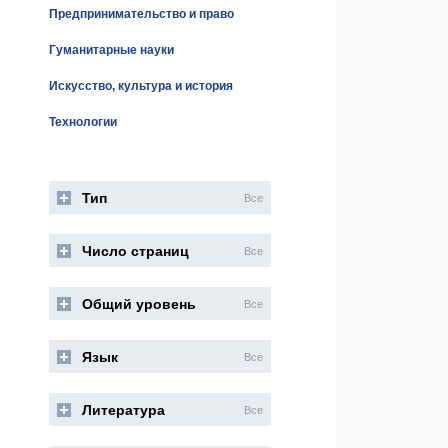
Предпринимательство и право
Гуманитарные науки
Искусство, культура и история
Технологии
Тип
Все
Число страниц
Все
Общий уровень
Все
Язык
Все
Литература
Все