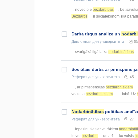
... noved pie
bezdarbības
, bet savuk
Bezdarbs
ir sociālekonomiska parādīb
Darba tirgus analīze un
nodarbi
Дипломная
для университета
8
... svarīgākā ilgā laika
nodarbinātības
Sociālais darbs ar pirmspensi
Реферат
для университета
45
... , ar pirmspensijas
bezdarbniekiem
vecuma
bezdarbniekiem
... labā. Uz
Nodarbinātības
politikas analī
Реферат
для университета
27
... iepazinusies ar vairākiem
nodarbināt
ietver
bezdarbu
un arī ... , ka valsts
n