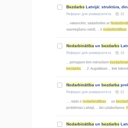
Bezdarbs
Latvijā: struktūra, d
Реферат
для университета
32
... vakancēm, sadarboties ar
Nodarbināt
sasniegšanu valstī, ... ir
nodarbinātības
Nodarbinātība
un
bezdarbs
Latv
Реферат
для университета
16
... pirmajiem trim mēnešiem
bezdarbnie
bezdarbs
. 2. Augstākais ... tiek īsten
Nodarbinātība
un
bezdarba
prob
Реферат
для университета
22
... , kāds ir
nodarbinātības
un
bezdar
problēmas Latvijā, ... tās uzlabošanos.
N
Nodarbinātība
un
bezdarbs
Latv