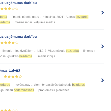
e uz uzņēmuma darbību
darba
līmenis pēdējo gadu ... ministrija, 2021). Augsts
bezdarba
ezdarba
mazināšanai. Pētījuma mērķis ...
e uz uzņēmuma darbību
līmenis ir iedzīvotājiem ... laikā. 3. Viszemākais
bezdarba
līmenis ir
. Visaugstākais
bezdarba
līmenis ir bijis ...
mas Latvijā
4
ezdarbu
novērst nav ... vienmēr pastāvēs dabiskais
bezdarbs
.
s jauniešu
nodarbinātības
problēmas ir pieredzes ...