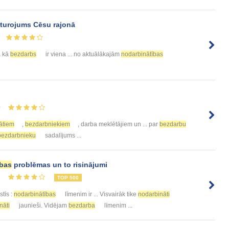
turojums Cēsu rajonā
ā kā
bezdarbs
ir viena ... no aktuālākajām
nodarbinātības
0
ātiem
,
bezdarbniekiem
, darba meklētājiem un ... par
bezdarbu
bezdarbnieku
sadalījums ...
ības
problēmas un to risinājumi
7
TOP 500
tīs :
nodarbinātības
līmenim ir ... Visvairāk tike
nodarbināti
nāti
jaunieši. Vidējam
bezdarba
līmenim ...