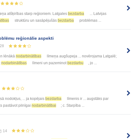
eņa atšķirības starp reģioniem. Latgales
bezdarba
... Latvijas
tības
struktūru un sasāpējušās
bezdarba
problēmas ...
blēmu reģionālie aspekti
28
n lēnākā
nodarbinātības
līmeņa augšupeja ... novērojama Latgalē;
t
nodarbinātības
līmeni un pazeminot
bezdarbu
, jo ...
 nodokļus, ... ja kopējais
bezdarba
līmenis ir ... augstāks par
ts pastāvot pilnīgai
nodarbinātībai
; c. Starpība ...
14