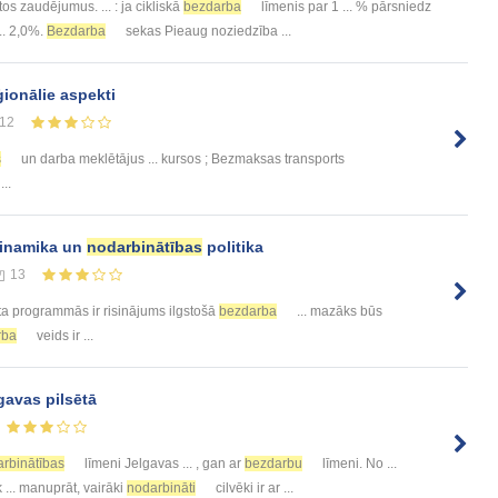
tos zaudējumus. ... : ja cikliskā
bezdarba
līmenis par 1 ... % pārsniedz
... 2,0%.
Bezdarba
sekas Pieaug noziedzība ...
ionālie aspekti
12
s
un darba meklētājus ... kursos ; Bezmaksas transports
..
 dinamika un
nodarbinātības
politika
13
a programmās ir risinājums ilgstošā
bezdarba
... mazāks būs
rba
veids ir ...
gavas pilsētā
rbinātības
līmeni Jelgavas ... , gan ar
bezdarbu
līmeni. No ...
 ... manuprāt, vairāki
nodarbināti
cilvēki ir ar ...