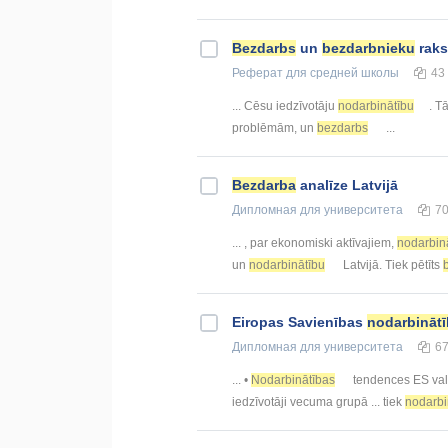
Bezdarbs
un
bezdarbnieku
raks
Реферат
для средней школы
43
... Cēsu iedzīvotāju
nodarbinātību
. T
problēmām, un
bezdarbs
...
Bezdarba
analīze Latvijā
Дипломная
для университета
7
... , par ekonomiski aktīvajiem,
nodarbin
un
nodarbinātību
Latvijā. Tiek pētīts
Eiropas Savienības
nodarbināt
Дипломная
для университета
6
... •
Nodarbinātības
tendences ES vals
iedzīvotāji vecuma grupā ... tiek
nodarbi