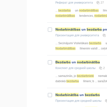
Реферат
для университета
27
...
bezdarba
un
nodarbinātības
līm
nodarbinātības
tendences,
nodarbinā
Nodarbinātības
un
bezdarba
pro
Презентация
для университета
... Secinājumi Vislielākais
bezdarbs
u
Nodarbinātības
līmenim valstī ... ceļo
Bezdarbs
un
nodarbinātība
Конспект
для средней школы
2
... samazinās, jo
bezdarbnieki
nemaksā
dabiskā
bezdarba
līmeni; b ... saražo
Nodarbinātība
un
bezdarbs
Презентация
для средней школы