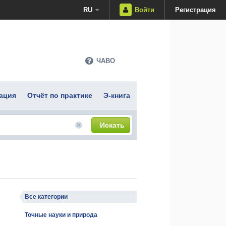
RU
Войти
Регистрация
ЧАВО
ация
Отчёт по практике
Э-книга
Искать
Все категории
Точные науки и природа