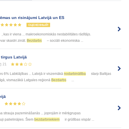
ēmas un risinājumi Latvijā un ES
ОЦЕНЕННЫЙ!
, kas ir viena ... makroekonomiskās nestabilitātes rādītājs.
nevar skaidri zināt.
Bezdarbs
– sociāli ekonomiska ...
 tirgus Latvijā
21
s 6% Labklājības ... Latvijā ir viszemākā
nodarbinātība
starp Baltijas
īgā, vismazākā Latgales reģionā
Bezdarbs
...
ijā
3
a strauja pazemināšanās ... joprojām ir mērķgrupas
auji palielinājies. Šiem
bezdarbniekiem
ir grūtības vispār ...