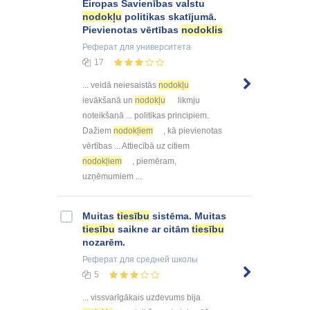
Eiropas Savienības valstu
nodokļu
politikas skatījumā.
Pievienotas vērtības
nodoklis
Реферат
для университета
17
... veidā neiesaistās
nodokļu
ievākšanā un
nodokļu
likmju
noteikšanā ... politikas principiem.
Dažiem
nodokļiem
, kā pievienotas
vērtības ... Attiecībā uz citiem
nodokļiem
, piemēram,
uzņēmumiem ...
Muitas
tiesību
sistēma. Muitas
tiesību
saikne ar citām
tiesību
nozarēm.
Реферат
для средней школы
5
... vissvarīgākais uzdevums bija