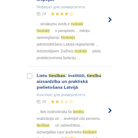
Реферат
для университета
24
... ienākumu avots ir
nodokli
.
Nodokļi
ir piespiedu ... mērķu
sasniegšanai.
Nodokļu
administrēšanu Latvijā reglamentē ...
iedzīvotājiem. Dažreiz
nodokļi
pilda
protekcionisma funkciju ...
Lietu
tiesības
: institūti,
tiesību
aizsardzība un praktiskā
pielietošana Latvijā
Конспект
для университета
30
... tiek nodrošināta šo
tiesību
realizācija un ... ievērojot citu personu
tiesības
un sabiedrības ...
aizsargātas caur īpašnieka
tiesībām