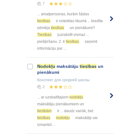
7
... amatpersonas, kurām šādas
tiesības
ir noteiktas likumā ... kredīta
ņēmēja
tiesības
un pienākumi?
Tiesības
(uzrakstīt vismaz ...
piešķiršanu. 2. Ir
tiesības
saņemt
informāciju par ...
Nodokļu
maksātāju
tiesības
un
pienākumi
Конспект
для средней школы
2
... ar uzskaitītajiem
nodokļu
maksātāju pienākumiem un
tiesībām
ir ... daudz vairāk, bet
tiesības
nodokļu
maksātāji var
izmantot ...