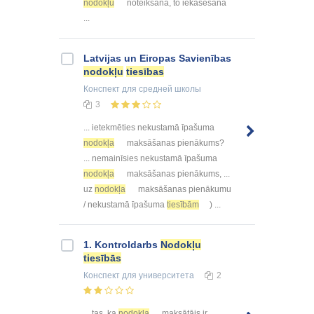
nodokļu
noteikšana, to iekasēšana
...
Latvijas un Eiropas Savienības
nodokļu
tiesības
Конспект
для средней школы
3
... ietekmēties nekustamā īpašuma
nodokļa
maksāšanas pienākums?
... nemainīsies nekustamā īpašuma
nodokļa
maksāšanas pienākums, ...
uz
nodokļa
maksāšanas pienākumu
/ nekustamā īpašuma
tiesībām
) ...
1. Kontroldarbs
Nodokļu
tiesībās
Конспект
для университета
2
... tas, ka
nodokļa
maksātājs ir