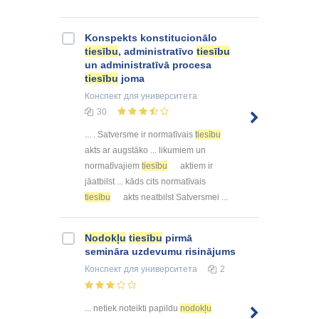
Konspekts konstitucionālo
tiesību
, administratīvo
tiesību
un administratīvā procesa
tiesību
joma
Конспект
для университета
30
... . Satversme ir normatīvais
tiesību
akts ar augstāko ... likumiem un
normatīvajiem
tiesību
aktiem ir
jāatbilst ... kāds cits normatīvais
tiesību
akts neatbilst Satversmei ...
Nodokļu
tiesību
pirmā
semināra uzdevumu risinājums
Конспект
для университета
2
... netiek noteikti papildu
nodokļu