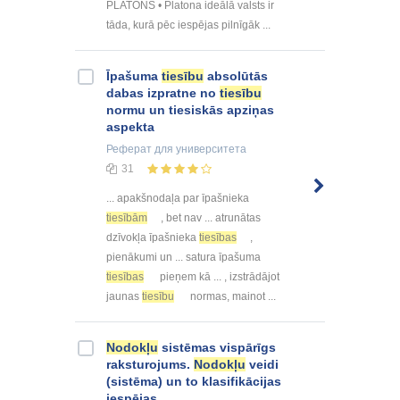
PLATONS • Platona ideālā valsts ir
tāda, kurā pēc iespējas pilnīgāk ...
Īpašuma
tiesību
absolūtās
dabas izpratne no
tiesību
normu un tiesiskās apziņas
aspekta
Реферат
для университета
31
... apakšnodaļa par īpašnieka
tiesībām
, bet nav ... atrunātas
dzīvokļa īpašnieka
tiesības
,
pienākumi un ... satura īpašuma
tiesības
pieņem kā ... , izstrādājot
jaunas
tiesību
normas, mainot ...
Nodokļu
sistēmas vispārīgs
raksturojums.
Nodokļu
veidi
(sistēma) un to klasifikācijas
iespējas