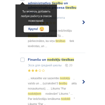
administratīvo
tiesību
un
administratīva procesa
tiesību
Ты можешь добавить
joma
любую работу в список
Конспект
для университета
пожеланий.
73
Круто!
... : Satversme aizsargā iedzīvotāju
tiesības
un brīvības. Tā ...
pārliecinātos, ka viņu
tiesības
tiek
ievērotas, un ...
Finanšu un
nodokļu
tiesības
Эссе
для средней школы
20
... iekasētie vai saņemtie
nodokļu
,
valsts un ... (uzrakstiet 5
tiesību
aktu
nosaukumus); ... . Likums “Par
nodokļiem
nodevām” Likums “ ...
Par iedzīvotāju ienākuma
nodokli
”
Likums “Par ...