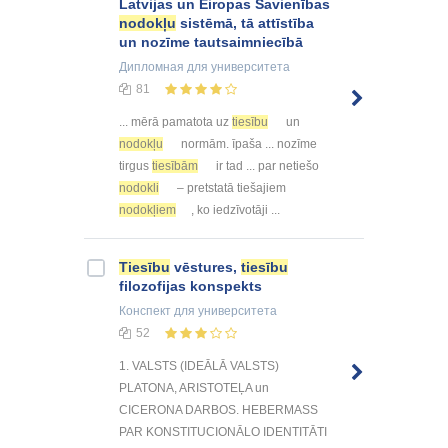
Latvijas un Eiropas Savienības
nodokļu
sistēmā, tā attīstība
un nozīme tautsaimniecībā
Дипломная
для университета
81
... mērā pamatota uz
tiesību
un
nodokļu
normām. īpaša ... nozīme
tirgus
tiesībām
ir tad ... par netiešo
nodokli
– pretstatā tiešajiem
nodokļiem
, ko iedzīvotāji ...
Tiesību
vēstures,
tiesību
filozofijas konspekts
Конспект
для университета
52
1. VALSTS (IDEĀLĀ VALSTS)
PLATONA, ARISTOTEĻA un
CICERONA DARBOS. HEBERMASS
PAR KONSTITUCIONĀLO IDENTITĀTI