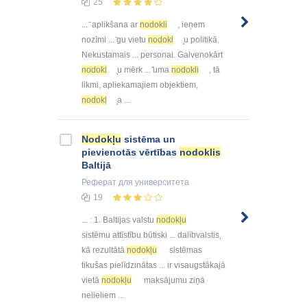
25
... ̄ aplikšana ar
nodokli
, ieņem
nozīmi ... ̄gu vietu
nodokl
̧u politikā.
Nekustamais ... personai. Galvenokārt
nodokl
̧u mērk ... ̌uma
nodokli
, tā
likmi, apliekamajiem objektiem,
nodokl
̧a ...
Nodokļu
sistēma un
pievienotās vērtības
nodoklis
Baltijā
Реферат
для университета
19
... : 1. Baltijas valstu
nodokļu
sistēmu attīstību būtiski ... dalībvalstis,
kā rezultātā
nodokļu
sistēmas
tikušas pielīdzinātas ... ir visaugstākajā
vietā
nodokļu
maksājumu ziņā
nelieliem ...