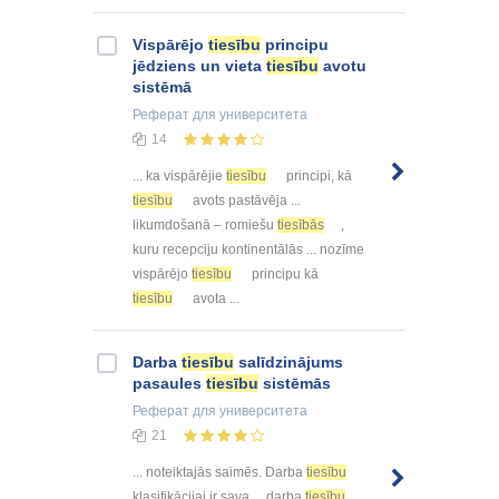
Vispārējo
tiesību
principu
jēdziens un vieta
tiesību
avotu
sistēmā
Реферат
для университета
14
... ka vispārējie
tiesību
principi, kā
tiesību
avots pastāvēja ...
likumdošanā – romiešu
tiesībās
,
kuru recepciju kontinentālās ... nozīme
vispārējo
tiesību
principu kā
tiesību
avota ...
Darba
tiesību
salīdzinājums
pasaules
tiesību
sistēmās
Реферат
для университета
21
... noteiktajās saimēs. Darba
tiesību
klasifikācijai ir sava ... darba
tiesību