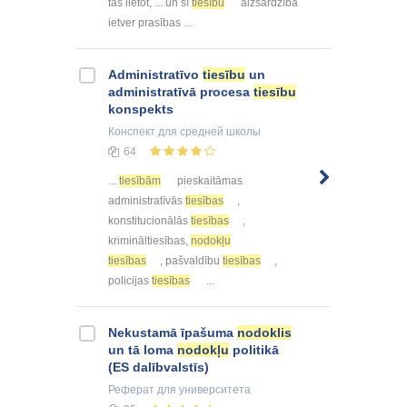
tās lietot, ... un šī
tiesību
aizsardzība
ietver prasības ...
Administratīvo
tiesību
un
administratīvā procesa
tiesību
konspekts
Конспект
для средней школы
64
...
tiesībām
pieskaitāmas
administratīvās
tiesības
,
konstitucionālās
tiesības
,
krimināltiesības,
nodokļu
tiesības
, pašvaldību
tiesības
,
policijas
tiesības
...
Nekustamā īpašuma
nodoklis
un tā loma
nodokļu
politikā
(ES dalībvalstīs)
Реферат
для университета