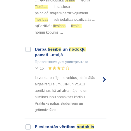
... . ❻Psiholoģiska
tiesību
teorija
Tiesības
-ir saistošu ...
psiholoģiskajiem pārdzīvojumiem.
Tiesības
tiek iedalītas pozitīvajās ...
a)Pozitīvās
tiesības
-
tiesību
normu kopums, ...
Darba
tiesību
un
nodokļu
pamati Latvijā
Презентация
для университета
15
Ietver darba līgumu veidus, minimālās
algas regulējumu, IIN un VSAOI
aprēķinus, kā arī atvaļinājumu un
slimības lapu apmaksas kārtību.
Praktisks palīgs studentiem un
grāmatvežiem ...
Pievienotās vērtības
nodoklis