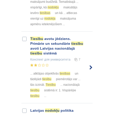
maksājumi budžetā. Tematiskajā ...
vispārīgi, kā
nodokļu
maksātājs
ievēro
tiesības
un kā ... attiecas
vienīgi uz
nodokļa
maksājuma
apmēru ietekmējošiem ...
Tiesību
avotu jēdziens.
Primārie un sekundārie
tiesību
avoti Latvijas nacionālajā
tiesību
sistēmā
Конспект
для университета
7
... atklājas objektīvās
tiesības
un
tādējādi
tiesību
piemērotājs var ...
tās izzināt.
Tiesību
... nacionālajā
tiesību
sistēmā ir: 1. Vispārējie
tiesību
...
Latvijas
nodokļu
politika