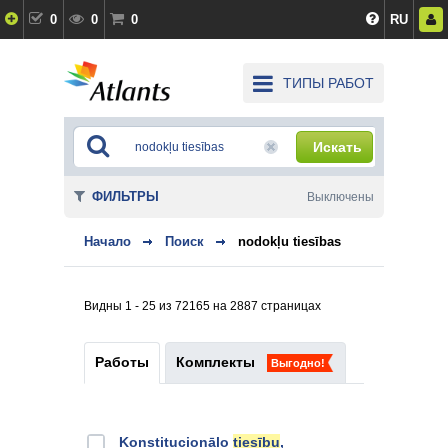
0
0
0
RU
ТИПЫ РАБОТ
Искать
ФИЛЬТРЫ
Выключены
Начало
Поиск
nodokļu tiesības
Видны 1 - 25 из 72165 на 2887 страницах
Работы
Комплекты
Выгодно!
Konstitucionālo
tiesību
,