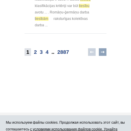
klasifikācijas kritēriji var būt
tiesību
avotu ... . Romāņu-ģermāņu darba
tiesībām
raksturīgas kolektīvas
darba ...
1
2
3
4
..
2887
Мы используем файлы cookies. Продолжая использовать этот сайт, вы
Про Atlants.lv
Реклама
соглашаетесь
с условиями использования файлов cookie. Узнайте