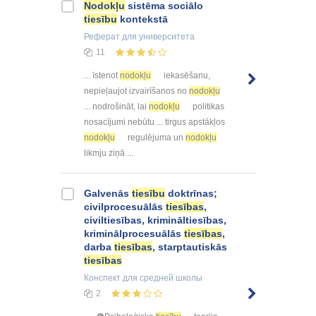
Nodokļu
sistēma sociālo
tiesību
kontekstā
Реферат
для университета
11
... īstenot
nodokļu
iekasēšanu,
nepieļaujot izvairīšanos no
nodokļu
... nodrošināt, lai
nodokļu
politikas
nosacījumi nebūtu ... tirgus apstākļos
nodokļu
regulējuma un
nodokļu
likmju ziņā ...
Galvenās
tiesību
doktrīnas;
civilprocesuālās
tiesības
,
civiltiesības, krimināltiesības,
kriminālprocesuālās
tiesības
,
darba
tiesības
, starptautiskās
tiesības
Конспект
для средней школы
2