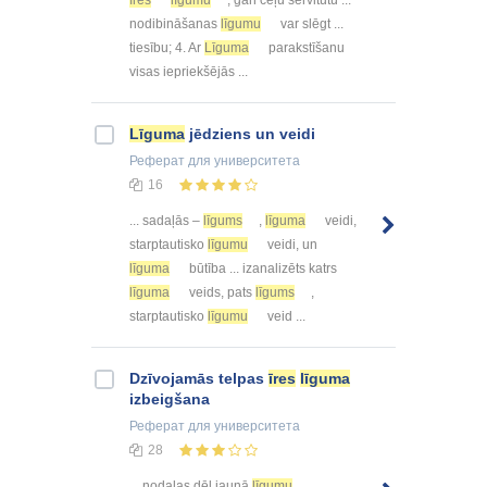
īres
līgumu
, gan ceļu servitūtu ...
nodibināšanas
līgumu
var slēgt ...
tiesību; 4. Ar
Līguma
parakstīšanu
visas iepriekšējās ...
Līguma
jēdziens un veidi
Реферат
для университета
16
... sadaļās –
līgums
,
līguma
veidi,
starptautisko
līgumu
veidi, un
līguma
būtība ... izanalizēts katrs
līguma
veids, pats
līgums
,
starptautisko
līgumu
veid ...
Dzīvojamās telpas
īres
līguma
izbeigšana
Реферат
для университета
28
... nodaļas dēļ jaunā
līgumu