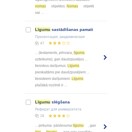
nomas
objektos.
Nomas
objekti
var ...
Līgumu
sastādīšanas pamati
Презентация
, академическая
47
... (testaments, pilnvara,
līguma
uzteikums), gan daudzpusējus ...
tiesiskus darījumus.
Līgums
pieskaitāms pie daudzpusējiem ...
tiesiskiem darījumiem.
Līgums
plašākā nozīmē ir ...
Līgumu
slēgšana
Реферат
для университета
18
... pirkuma- pārdevuma
līgumu
, gan