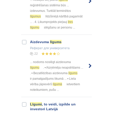
reģistrēšanas sistēma būs ...
izdevumus. Turklāt terminētos
līgumus
līdzšinējā kārtībā pagarināt
... . 4. Likumprojekts pieļauj
īres
līgumu
slēgšanu ar personu ...
Aizdevuma
līgums
Реферат
для университета
22
... nodoms noslēgt aizdevuma
līgumu
. • Aizņēmēja neapstrīdams ...
. • Bezatlīdzības aizdevuma
līgums
ir pamatgadījums likumā ... • Liela
vērība jāpievērš
līgumā
ietvertiem
noteikumiem, pušu ...
Līgumi
, to veidi, izpilde un
investori Latvijā