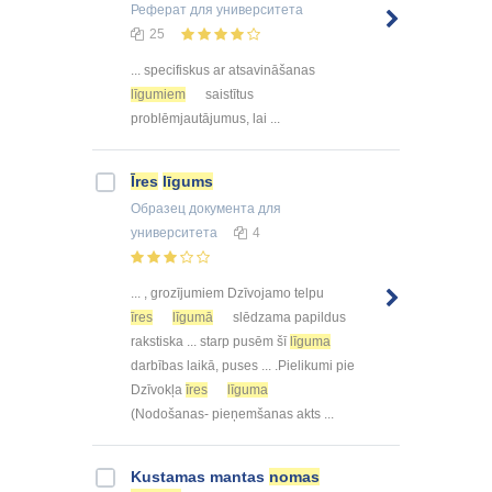
Реферат
для университета
25
... specifiskus ar atsavināšanas
līgumiem
saistītus
problēmjautājumus, lai ...
Īres
līgums
Образец документа
для
университета
4
... , grozījumiem Dzīvojamo telpu
īres
līgumā
slēdzama papildus
rakstiska ... starp pusēm šī
līguma
darbības laikā, puses ... .Pielikumi pie
Dzīvokļa
īres
līguma
(Nodošanas- pieņemšanas akts ...
Kustamas mantas
nomas