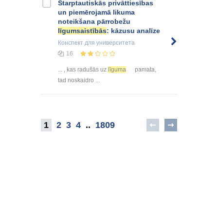
Starptautiskās privāttiesības
un piemērojamā likuma
noteikšana pārrobežu
līgumsaistībās
: kāzusu analīze
Конспект
для университета
16
... , kas radušās uz
līguma
pamata,
tad noskaidro ...
1
2
3
4
..
1809