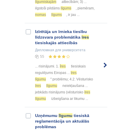
līgumiskajām
attiecībām; 3) ...
ilgstoši pildāms
līgums
, piemēram,
nomas
līgums
, ir jau ...
Izīrētāja un īrnieka tiesību
līdzsvara problemātika
īres
tiesiskajās attiecībās
Дипломная
для университета
55
... risinājumi. 1.
Īres
tiesiskais
regulējums Eiropas ...
īres
līgumu
" problēmu; 4.2. Vēsturisko
īres
līgumu
neiekļaušana ...
jebkāds risinājums (vēsturisko
īres
līgumu
izbeigšana ar likumu ...
Uzņēmumu
līgumu
tiesiskā
reglamentācija un aktuālās
problēmas