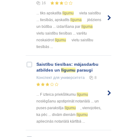
16
... tiks apskatīta
līgumu
vieta saistību
... tiesībās, apskatīts
līguma
jēdziens
un būtība ... izdarīšana par
līguma
vietu saistību tiesības ... varētu
noskaidrot
līgumu
vietu saistību
tiesībās ...
Saistību tiesības: mājasdarbu
atbildes un
līgumu
paraugi
Конспект
для университета
8
... F izteica priekšlikumu
līgumu
noslēgšanu apstiprināt notariālā ... un
puses parakstīja
līgumu
, vienojoties,
ka pēc ... divām dienām
līgumu
apliecinās notariālā kārtībā ...