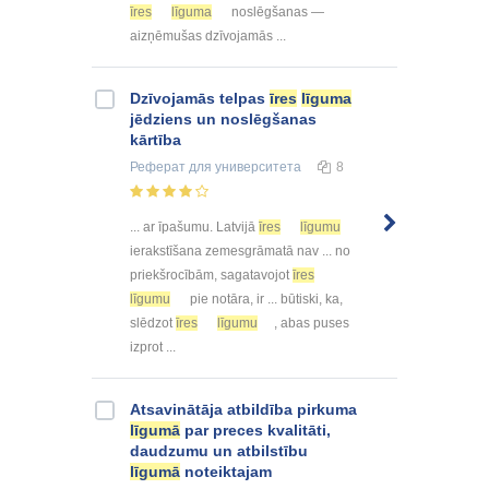
īres
līguma
noslēgšanas —
aizņēmušas dzīvojamās ...
Dzīvojamās telpas
īres
līguma
jēdziens un noslēgšanas
kārtība
Реферат
для университета
8
... ar īpašumu. Latvijā
īres
līgumu
ierakstīšana zemesgrāmatā nav ... no
priekšrocībām, sagatavojot
īres
līgumu
pie notāra, ir ... būtiski, ka,
slēdzot
īres
līgumu
, abas puses
izprot ...
Atsavinātāja atbildība pirkuma
līgumā
par preces kvalitāti,
daudzumu un atbilstību
līgumā
noteiktajam