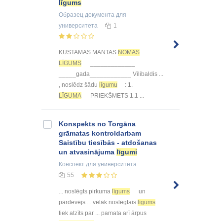
līgums
Образец документа
для
университета
1
KUSTAMAS MANTAS
NOMAS
LĪGUMS
_____________
_____gada____________ Vilibaldis ...
, noslēdz šādu
līgumu
: 1.
LĪGUMA
PRIEKŠMETS 1.1 ...
Konspekts no Torgāna
grāmatas kontroldarbam
Saistību tiesībās - atdošanas
un atvasinājuma
līgumi
Конспект
для университета
55
... noslēgts pirkuma
līgums
un
pārdevējs ... vēlāk noslēgtais
līgums
tiek atzīts par ... pamata arī ārpus