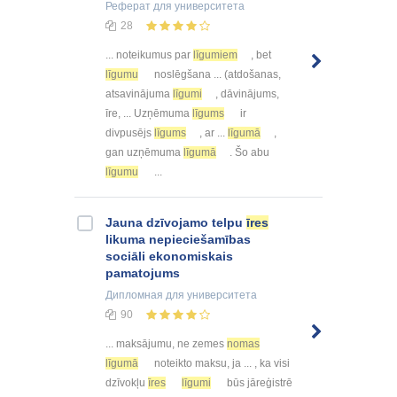
Реферат
для университета
28
... noteikumus par
līgumiem
, bet
līgumu
noslēgšana ... (atdošanas,
atsavinājuma
līgumi
, dāvinājums,
īre, ... Uzņēmuma
līgums
ir
divpusējs
līgums
, ar ...
līgumā
,
gan uzņēmuma
līgumā
. Šo abu
līgumu
...
Jauna dzīvojamo telpu
īres
likuma nepieciešamības
sociāli ekonomiskais
pamatojums
Дипломная
для университета
90
... maksājumu, ne zemes
nomas
līgumā
noteikto maksu, ja ... , ka visi
dzīvokļu
īres
līgumi
būs jāreģistrē