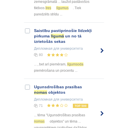
zemesgrāmatā ... laužot pastāvošos
fiktīvos
īres
līgumus
. Tiek
paredzēts strīdu ...
Saistību pastiprinošie līdzekļi
pirkuma
līgumā
un no tā
izrietošās sekas
Дипломная
для университета
80
... , bet arī piemēram,
līgumsoda
piemērošana un procentu ...
Ugunsdrošības prasības
nomas
objektos
Дипломная
для университета
71
TOP 500
... tēma “Ugunsdrošības prasības
nomas
objektos” un tēma ...
ugunsgrēkiem izcēlušies dažādos