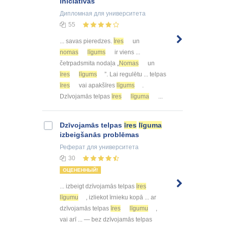
iniciatīvas
Дипломная
для университета
55
... savas pieredzes.
Īres
un
nomas
līgums
ir viens ...
četrpadsmita nodaļa „
Nomas
un
īres
līgums
”. Lai regulētu ... telpas
īres
vai apakšīres
līgums
.
Dzīvojamās telpas
īres
līguma
...
Dzīvojamās telpas
īres
līguma
izbeigšanās problēmas
Реферат
для университета
30
ОЦЕНЕННЫЙ!
... izbeigt dzīvojamās telpas
īres
līgumu
, izliekot īrnieku kopā ... ar
dzīvojamās telpas
īres
līgumu
,
vai arī ... — bez dzīvojamās telpas