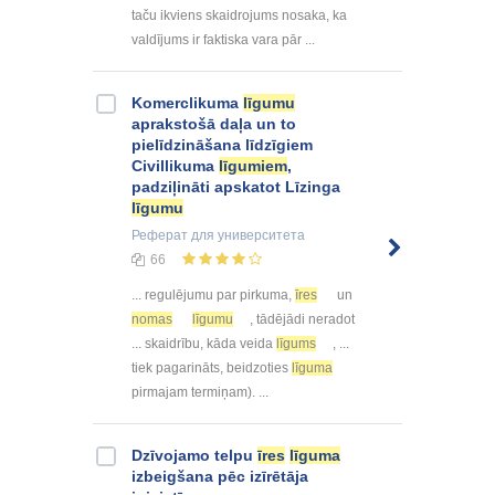
taču ikviens skaidrojums nosaka, ka
valdījums ir faktiska vara pār ...
Komerclikuma
līgumu
aprakstošā daļa un to
pielīdzināšana līdzīgiem
Civillikuma
līgumiem
,
padziļināti apskatot Līzinga
līgumu
Реферат
для университета
66
... regulējumu par pirkuma,
īres
un
nomas
līgumu
, tādējādi neradot
... skaidrību, kāda veida
līgums
, ...
tiek pagarināts, beidzoties
līguma
pirmajam termiņam). ...
Dzīvojamo telpu
īres
līguma
izbeigšana pēc izīrētāja