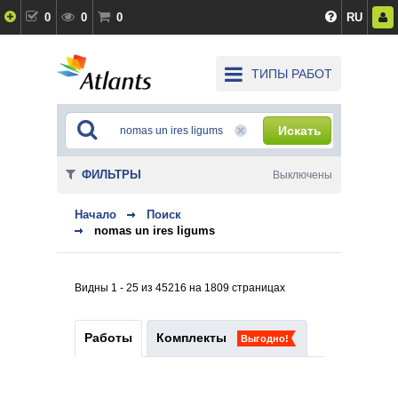
0
0
0
RU
ТИПЫ РАБОТ
Искать
ФИЛЬТРЫ
Выключены
Начало
Поиск
nomas un ires ligums
Видны 1 - 25 из 45216 на 1809 страницах
Работы
Комплекты
Выгодно!