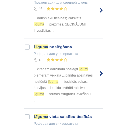
Презентация
для средней школы
46
... dalībnieku tiesības; Pārskatīt
līguma
piezīmes. SECINĀJUMI
Investīcijas ...
Līguma
noslēgšana
Реферат
для университета
13
... citādām darbībām noslēgti
līgumi
,
piemēram veikalā ... pilnībā apzināties
noslēgtā
līguma
tiesiskās sekas.
Latvijas ... ieteiktu izvērtēt rakstveida
līguma
formas stingrāku ieviešanu
...
Līguma
vieta saistību tiesībās
Реферат
для университета