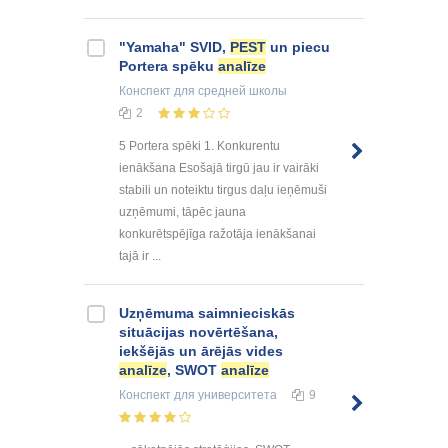
"Yamaha" SVID,
PEST
un piecu
Portera spēku
analīze
Конспект
для средней школы
2
5 Portera spēki 1. Konkurentu
ienākšana Esošajā tirgū jau ir vairāki
stabili un noteiktu tirgus daļu ieņēmuši
uzņēmumi, tāpēc jauna
konkurētspējīga ražotāja ienākšanai
tajā ir ...
Uzņēmuma saimnieciskās
situācijas novērtēšana,
iekšējās un ārējās vides
analīze
, SWOT
analīze
Конспект
для университета
9