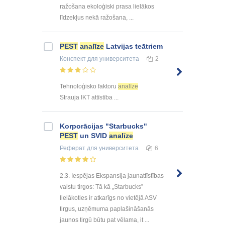
ražošana ekoloģiski prasa lielākos
līdzekļus nekā ražošana, ...
PEST
analīze
Latvijas teātriem
Конспект
для университета
2
Tehnoloģisko faktoru
analīze
Strauja IKT attīstība ...
Korporācijas "Starbucks"
PEST
un SVID
analīze
Реферат
для университета
6
2.3. Iespējas Ekspansija jaunattīstības
valstu tirgos: Tā kā „Starbucks”
lielākoties ir atkarīgs no vietējā ASV
tirgus, uzņēmuma paplašināšanās
jaunos tirgū būtu pat vēlama, it ...