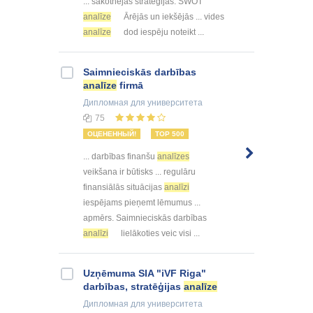
... sākotnējās stratēģijas. SWOT
analīze
Ārējās un iekšējās ... vides
analīze
dod iespēju noteikt ...
Saimnieciskās darbības
analīze
firmā
Дипломная
для университета
75
ОЦЕНЕННЫЙ!
TOP 500
... darbības finanšu
analīzes
veikšana ir būtisks ... regulāru
finansiālās situācijas
analīzi
iespējams pieņemt lēmumus ...
apmērs. Saimnieciskās darbības
analīzi
lielākoties veic visi ...
Uzņēmuma SIA "iVF Riga"
darbības, stratēģijas
analīze
Дипломная
для университета