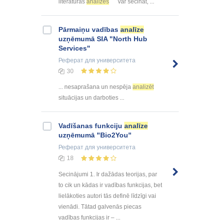
literatūras
analīzes
var secināt, ...
Pārmaiņu vadības
analīze
uzņēmumā SIA "North Hub
Services"
Реферат
для университета
30
... nesaprašana un nespēja
analizēt
situācijas un darboties ...
Vadīšanas funkciju
analīze
uzņēmumā "Bio2You"
Реферат
для университета
18
Secinājumi 1. Ir dažādas teorijas, par
to cik un kādas ir vadības funkcijas, bet
lielākoties autori tās definē līdzīgi vai
vienādi. Tātad galvenās piecas
vadības funkcijas ir – ...