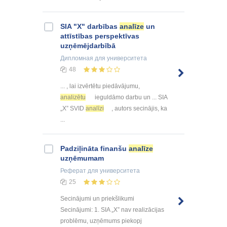
SIA "X" darbības
analīze
un
attīstības perspektīvas
uzņēmējdarbībā
Дипломная
для университета
48
... , lai izvērtētu piedāvājumu,
analizētu
ieguldāmo darbu un ... SIA
„X” SVID
analīzi
, autors secinājis, ka
...
Padziļināta finanšu
analīze
uzņēmumam
Реферат
для университета
25
Secinājumi un priekšlikumi
Secinājumi: 1. SIA „X” nav realizācijas
problēmu, uzņēmums piekopj