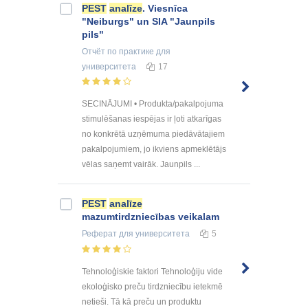
PEST
analīze
. Viesnīca
"Neiburgs" un SIA "Jaunpils
pils"
Отчёт по практике
для
университета
17
SECINĀJUMI • Produkta/pakalpojuma
stimulēšanas iespējas ir ļoti atkarīgas
no konkrētā uzņēmuma piedāvātajiem
pakalpojumiem, jo ikviens apmeklētājs
vēlas saņemt vairāk. Jaunpils ...
PEST
analīze
mazumtirdzniecības veikalam
Реферат
для университета
5
Tehnoloģiskie faktori Tehnoloģiju vide
ekoloģisko preču tirdzniecību ietekmē
netieši. Tā kā preču un produktu