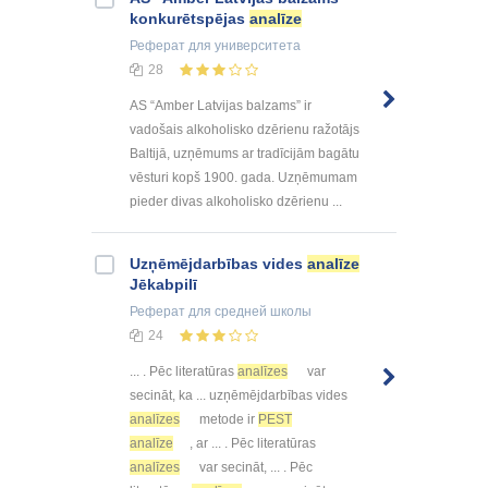
konkurētspējas
analīze
Реферат
для университета
28
AS “Amber Latvijas balzams” ir
vadošais alkoholisko dzērienu ražotājs
Baltijā, uzņēmums ar tradīcijām bagātu
vēsturi kopš 1900. gada. Uzņēmumam
pieder divas alkoholisko dzērienu ...
Uzņēmējdarbības vides
analīze
Jēkabpilī
Реферат
для средней школы
24
... . Pēc literatūras
analīzes
var
secināt, ka ... uzņēmējdarbības vides
analīzes
metode ir
PEST
analīze
, ar ... . Pēc literatūras
analīzes
var secināt, ... . Pēc