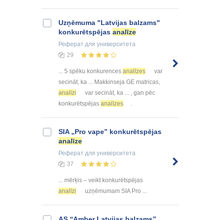
Uzņēmuma "Latvijas balzams"
konkurētspējas
analīze
Реферат
для университета
29
... 5 spēku konkurences
analīzes
var
secināt, ka ... Makkinseja GE matricas,
analīzi
var secināt, ka ... , gan pēc
konkurētspējas
analīzes
.
SIA „Pro vape” konkurētspējas
analīze
Реферат
для университета
37
... mērķis – veikt konkurētspējas
analīzi
uzņēmumam SIA Pro ...
AS “Amber Latvijas balzams”