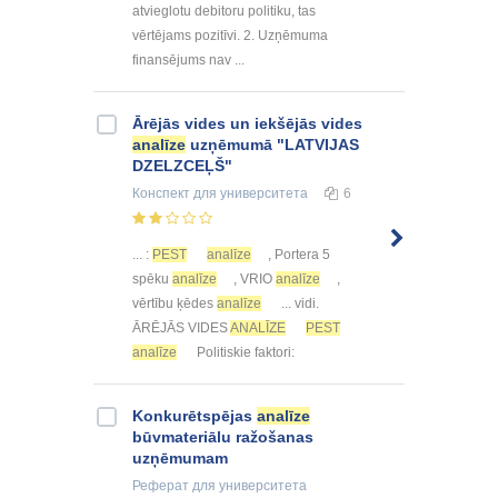
atvieglotu debitoru politiku, tas
vērtējams pozitīvi. 2. Uzņēmuma
finansējums nav ...
Ārējās vides un iekšējās vides
analīze
uzņēmumā "LATVIJAS
DZELZCEĻŠ"
Конспект
для университета
6
... :
PEST
analīze
, Portera 5
spēku
analīze
, VRIO
analīze
,
vērtību ķēdes
analīze
... vidi.
ĀRĒJĀS VIDES
ANALĪZE
PEST
analīze
Politiskie faktori:
Konkurētspējas
analīze
būvmateriālu ražošanas
uzņēmumam
Реферат
для университета