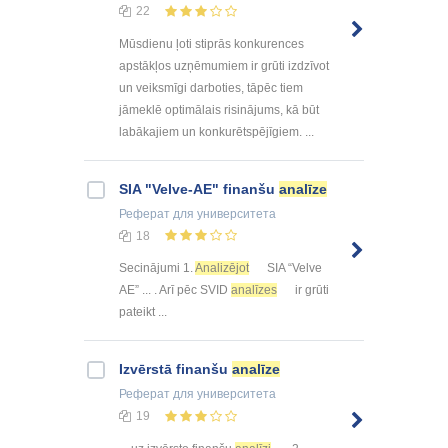
22
Mūsdienu ļoti stiprās konkurences
apstākļos uzņēmumiem ir grūti izdzīvot
un veiksmīgi darboties, tāpēc tiem
jāmeklē optimālais risinājums, kā būt
labākajiem un konkurētspējīgiem. ...
SIA "Velve-AE" finanšu
analīze
Реферат
для университета
18
Secinājumi 1.
Analizējot
SIA “Velve
AE” ... . Arī pēc SVID
analīzes
ir grūti
pateikt ...
Izvērstā finanšu
analīze
Реферат
для университета
19