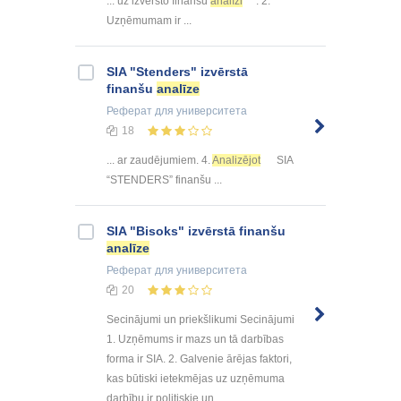
... uz izvērsto finanšu
analīzi
. 2.
Uzņēmumam ir ...
SIA "Stenders" izvērstā
finanšu
analīze
Реферат
для университета
18
... ar zaudējumiem. 4.
Analizējot
SIA
“STENDERS” finanšu ...
SIA "Bisoks" izvērstā finanšu
analīze
Реферат
для университета
20
Secinājumi un priekšlikumi Secinājumi
1. Uzņēmums ir mazs un tā darbības
forma ir SIA. 2. Galvenie ārējas faktori,
kas būtiski ietekmējas uz uzņēmuma
darbību ir politiskie un ...