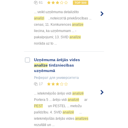
61
TOP 500
... veikt uzņēmuma detalizēto
analīzi
, noteicot tā priekšrocības ...
cenas; 11. Konkurences
analīze
liecina, ka uzņēmumam ... -
pakalpojumi; 13. SVID
analīze
norāda uz to ...
Uzņēmuma ārējās vides
analīze
tirdzniecības
uzņēmumā
Реферат
для университета
17
... ietekmējošo ārējo vidi
analizē
Portera 5 ... ārējo vidi
analizē
ar
PEST
un PESTEL ... metožu
palīdzību. 4. SVID
analīzē
...
ietekmējošās ārējās vides
analīzes
rezultāti un ...