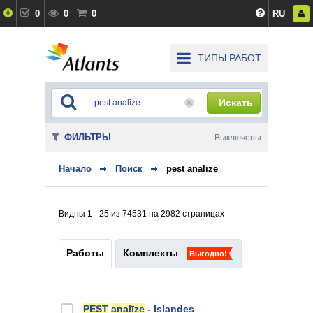
0
0
0
RU
ТИПЫ РАБОТ
Искать
ФИЛЬТРЫ
Выключены
Начало
Поиск
pest analīze
Видны 1 - 25 из 74531 на 2982 страницах
Работы
Комплекты
Выгодно!
PEST
analīze
- Islandes