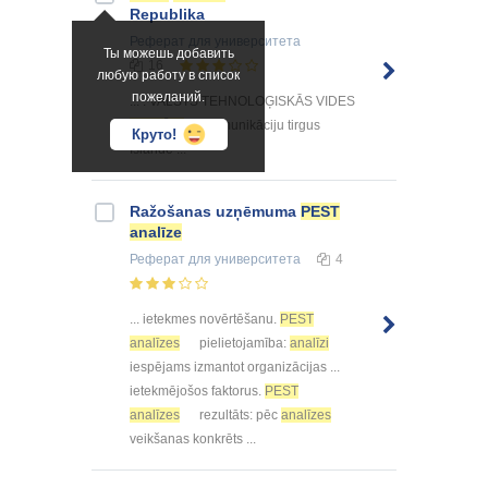
Republika
Реферат
для университета
Ты можешь добавить
16
любую работу в список
пожеланий.
... . VALSTS TEHNOLOĢISKĀS VIDES
ANALĪZE
Komunikāciju tirgus
Круто!
Īslandē ...
Ražošanas uzņēmuma
PEST
analīze
Реферат
для университета
4
... ietekmes novērtēšanu.
PEST
analīzes
pielietojamība:
analīzi
iespējams izmantot organizācijas ...
ietekmējošos faktorus.
PEST
analīzes
rezultāts: pēc
analīzes
veikšanas konkrēts ...