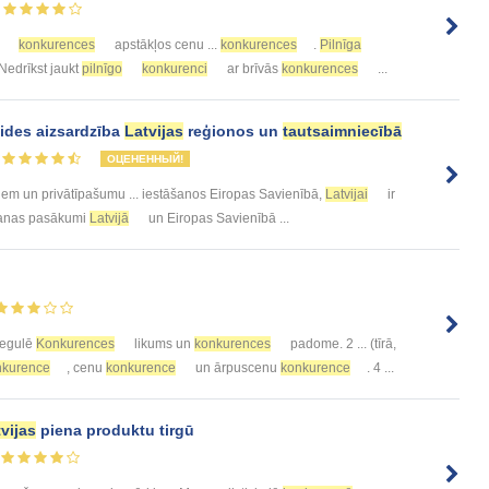
konkurences
apstākļos cenu ...
konkurences
.
Pilnīga
 Nedrīkst jaukt
pilnīgo
konkurenci
ar brīvās
konkurences
...
ides aizsardzība
Latvijas
reģionos un
tautsaimniecībā
ОЦЕНЕННЫЙ!
iem un privātīpašumu ... iestāšanos Eiropas Savienībā,
Latvijai
ir
āšanas pasākumi
Latvijā
un Eiropas Savienībā ...
egulē
Konkurences
likums un
konkurences
padome. 2 ... (tīrā,
nkurence
, cenu
konkurence
un ārpuscenu
konkurence
. 4 ...
vijas
piena produktu tirgū