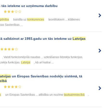
 tās ietekme uz uzņēmuma darbību
7
pilnība
balstīta uz
konkurences
teorētiskiem ... klātienes
pas Savienības ...
ā salīdzinot ar 1993.gadu un tās ietekme uz
Latvijas
. Valstī funkcionējošā naudas ... uzkrāšanas līdzekļa funkcijas.
īdzekļa funkcijas.
Latvijai
, kā arī katrai ...
atvijas
un Eiropas Savienības nodokļu sistēmā, tā
cībā
1
s
un Eiropas Savienības ... attīstība un nozīme
tautsaimniecībā
.