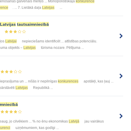
tenošanas galvenais mērķis ... Monopolistiskajā
konkurencē
rence
. ... 7. Lielākā daļa
Latvijas
...
Latvijas
tautsaimniecībā
7
ļos
Latvijai
nepieciešams identificēt ... attīstības potenciālu.
ījuma objekts –
Latvijas
tūrisma nozare. Pētījuma ...
ieprasījuma un ... nišās ir nepilnīgas
konkurences
apstākļi, kas ļauj ...
 pārstāvēti
Latvijas
Republikā ...
imniecībā
eaug, jo cilvēkiem ... % no ēnu ekonomikas
Latvijā
jau vairākus
urenci
uzņēmumiem, kas godīgi ...