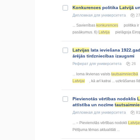
Konkurences
politika
Latvijā
un
Дипломная
для университета
2
... Savienības
konkurences
politika ir
pasākumus. 6)
Latvija
pielāgoja Eiro
Latvijas
lata ieviešana 1922.gad
ārējās tirdzniecības izaugsmi
Реферат
для университета
26
... loma ikvienas valsts
tautsaimniecībā
Latvijai
, kā arī katrai ... uzkrāšanas l
Pievienotās vērtības nodoklis
L
attīstība un nozīme
tautsaimnie
Дипломная
для университета
8
... – Pievienotās vērtības nodokli
Latvija
Pētījuma tēmas aktualitāti ...