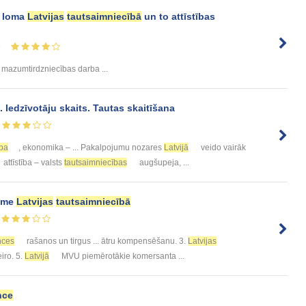
 loma
Latvijas
tautsaimniecībā
un to attīstības
9
 mazumtirdzniecības darba ...
. Iedzīvotāju skaits. Tautas skaitīšana
ība
, ekonomika – ... Pakalpojumu nozares
Latvijā
veido vairāk
attīstība – valsts
tautsaimniecības
augšupeja, ...
īme
Latvijas
tautsaimniecībā
nces
rašanos un tirgus ... ātru kompensēšanu. 3.
Latvijas
iro. 5.
Latvijā
MVU piemērotākie komersanta ...
nce