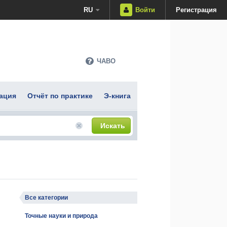
RU
Войти
Регистрация
ЧАВО
ация
Отчёт по практике
Э-книга
Искать
Все категории
Точные науки и природа