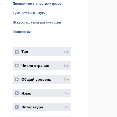
Предпринимательство и право
Гуманитарные науки
Искусство, культура и история
Технологии
Тип
Все
Число страниц
Все
Общий уровень
Все
Язык
Все
Литература
Все