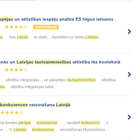
spējas
un attīstības iespēju analīze ES tirgus ietvaros
4
ОЦЕНЕННЫЙ!
bā
. Kas
Latvijā
ar ziedu ... balstoties uz veikto
Latvijas
šanās un
Latvijas
tautsaimniecības
attīstība tās kontekstā
4
attīstība integrācijas ... un garantijas
tautsaimniecības
attīstībai,
bas
attīstību integrācijas laikā ...
konkurences
veicināšana
Latvijā
 lai tuvotos
pilnīgai
konkurencei
... sastādīt
konkurenci
. 2.
o ... . 4.
Latvijas
konkurences
veicināšanas likumdošana ...