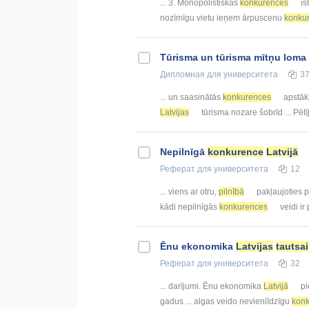
... 3. Monopolistiskās
konkurences
īs
nozīmīgu vietu ieņem ārpuscenu
konku
Tūrisma un tūrisma mītņu loma
Дипломная
для университета
3
... un saasinātās
konkurences
apstāk
Latvijas
tūrisma nozare šobrīd ... Pēt
Nepilnīgā
konkurence
Latvijā
Реферат
для университета
12
... viens ar otru,
pilnībā
pakļaujoties p
kādi nepilnīgās
konkurences
veidi ir
Ēnu ekonomika
Latvijas
tautsa
Реферат
для университета
32
... darījumi. Ēnu ekonomika
Latvijā
pi
gadus ... algas veido nevienlīdzīgu
konk