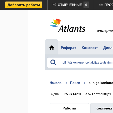
Добавить работы
ОТМЕЧЕННЫЕ
0
ПРО
интерне
Реферат
Конспект
Дипл
Начало
Поиск
pilnīgā konkure
Видны 1 - 25 из 142911 на 5717 страницах
Работы
Комплек