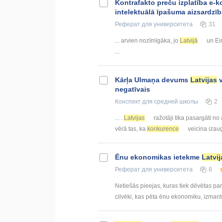
Kontrafakto preču izplatība e-k
intelektuālā īpašuma aizsardzīb
Реферат
для университета
31
... arvien nozīmīgāka, jo
Latvijā
un Eir
...
Kārļa Ulmaņa devums
Latvijas
v
negatīvais
Конспект
для средней школы
2
... .
Latvijas
ražotāji tika pasargāti no
vērā tas, ka
konkurence
veicina izaug
Ēnu ekonomikas ietekme
Latvij
Реферат
для университета
8
Netiešās pieejas, kuras tiek dēvētas pa
cilvēki, kas pēta ēnu ekonomiku, izmant