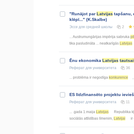
"Runājot par
Latvijas
tapšanu, 
klēpī..." (K.Skalbe)
Эссе
для средней школы
2
... Austrumungārijas impērija sabruka
pi
tika pasludināta ... neatkarīgās
Latvijas
Ēnu ekonomika
Latvijas
tautsa
Реферат
для университета
36
... problēma ir negodīga
konkurence
,
ES līdzfinansēto projektu ievi
Реферат
для университета
11
... .gada 1.maija
Latvijas
Republika kļu
sociālās attīstības līmenim,
Latvijai
ir