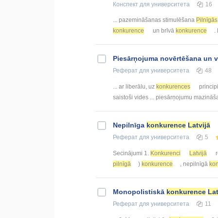
Конспект
для университета
16
... pazemināšanas stimulēšana
Pilnīgās
konkurence
un brīvā
konkurence
.
Piesārņojuma novērtēšana un v
Реферат
для университета
48
... ar liberālu, uz
konkurences
princip
saistoši vides ... piesārņojumu mazin
Nepilnīga
konkurence
Latvijā
Реферат
для университета
5
Secinājumi 1.
Konkurenci
Latvijā
r
pilnīgā
)
konkurence
, nepilnīgā
ko
Monopolistiskā
konkurence
Lat
Реферат
для университета
11