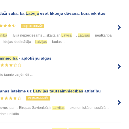
daži saka, ka
Latvija
esot likteņa dāvana, kura iekritusi
ОЦЕНЕННЫЙ!
lnībā
. Bija nepieciešams ... skaitā arī
Latvija
.
Latvijas
neatkarība
idejas sludinātāja –
Latvijas
tautas ...
imniecībā
- aplokšņu algas
 jo jaunie uzņēmēji ...
ešanas ietekme uz
Latvijas
tautsaimniecības
attīstību
ОЦЕНЕННЫЙ!
vusi par ... Eiropas Savienībā, ir
Latvijas
ekonomiskā un sociālā ...
 dota unikāla ...