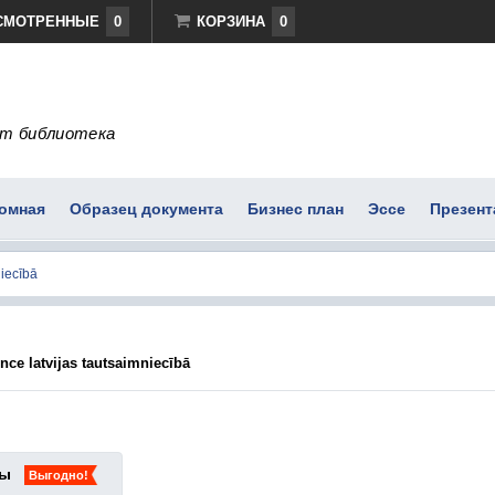
СМОТРЕННЫЕ
0
КОРЗИНА
0
т библиотека
омная
Образец документа
Бизнес план
Эссе
Презент
nce latvijas tautsaimniecībā
ты
Выгодно!