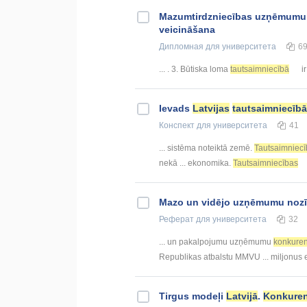
Mazumtirdzniecības uzņēmumu
veicināšana
Дипломная
для университета
6
... . 3. Būtiska loma
tautsaimniecībā
ir
Ievads
Latvijas
tautsaimniecībā
Конспект
для университета
41
... sistēma noteiktā zemē.
Tautsaimniec
nekā ... ekonomika.
Tautsaimniecības
Mazo un vidējo uzņēmumu noz
Реферат
для университета
32
... un pakalpojumu uzņēmumu
konkure
Republikas atbalstu MMVU ... miljonus e
Tirgus modeļi
Latvijā
.
Konkure