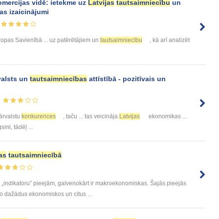
omercijas vidē: ietekme uz
Latvijas
tautsaimniecību
un
as izaicinājumi
opas Savienībā ... uz patērētājiem un
tautsaimniecību
, kā arī analizēt
alsts un
tautsaimniecības
attīstībā - pozitīvais un
 ārvalstu
konkurences
, taču ... tas veicināja
Latvijas
ekonomikas ...
smi, tādēļ ...
as
tautsaimniecībā
r „indikatoru” pieejām, galvenokārt ir makroekonomiskas. Šajās pieejās
o dažādus ekonomiskos un citus ...