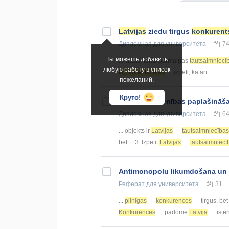
Latvijas
ziedu tirgus
konkurent
Дипломная
для университета
7
Ты можешь добавить
... viesis lielas pārmaiņas
tautsaimniecī
любую работу в список
konkurentspējas
izpēti, kā arī ...
пожеланий.
Круто!
Eiropas Savienības paplašinā
Дипломная
для университета
6
... objekts ir
Latvijas
tautsaimniecības
bet ... 3. Izpētīt
Latvijas
tautsaimniecī
Antimonopolu likumdošana un
Реферат
для университета
31
...
pilnīgas
konkurences
tirgus, bet
Konkurences
padome
Latvijā
īsten