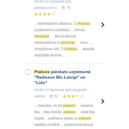
Отчёт по практике
для
университета
78
... ietekmējošos faktorus: 1)
Prakses
uzņēmums ir izvēlējies ... zīmola
viesnīcas
. Bocca Buona
mērķauditorija ir
viesnīcas
viesi ...
sniegšanas vidi. 7)
Prakses
atskaitē
analizētie finanšu ...
Prakses
pārskats uzņēmumā
"Radisson Blu Latvija" un
"Lido"
Отчёт по практике
для средней
школы
52
... metodes, un šīs
prakses
ietvaros,
tika ... tika izdarīts,
prakses
laikā tika
iegūta ... patīkama darba un
prakses
vadītāju pozitīvā ... uzņēmumā ēdiena