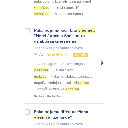
pakalpojumu kvalitāti, īpaši atzīmējot
viesnīcas
... restorānos. 10.
Viesnīcas
istabu iekārtojumu, ...
Pakalpojumu kvalitāte
viesnīcā
"Hotel Jūrmala Spa" un to
uzlabošanas iespējas
Дипломная
для университета
71
TOP 500
... patērētāju vēlmes. Veiksmīgas
viesnīcas
, lai sasniegtu ...
prakses
laikā konstatētais augstais
negatīvo vērtējumu skaits
viesnīcas
... priekšlikumus, kā
viesnīcai
uzlabot situāciju. ...
Pakalpojumu diferencēšana
viesnīcā
"Zemgale"
Дипломная
для университета