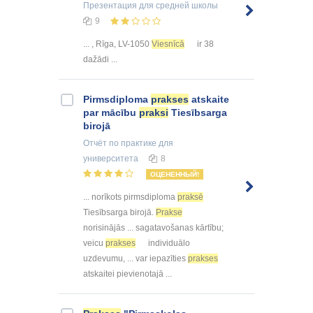
Презентация
для средней школы
9
... , Rīga, LV-1050
Viesnīcā
ir 38
dažādi ...
Pirmsdiploma
prakses
atskaite
par mācību
praksi
Tiesībsarga
birojā
Отчёт по практике
для
университета
8
ОЦЕНЕННЫЙ!
... norīkots pirmsdiploma
praksē
Tiesībsarga birojā.
Prakse
norisinājās ... sagatavošanas kārtību;
veicu
prakses
individuālo
uzdevumu, ... var iepazīties
prakses
atskaitei pievienotajā ...