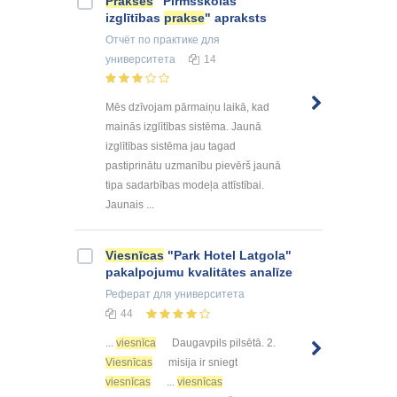
Prakses
"Pirmsskolas
izglītības
prakse
" apraksts
Отчёт по практике
для
университета
14
Mēs dzīvojam pārmaiņu laikā, kad
mainās izglītības sistēma. Jaunā
izglītības sistēma jau tagad
pastiprinātu uzmanību pievērš jaunā
tipa sadarbības modeļa attīstībai.
Jaunais ...
Viesnīcas
"Park Hotel Latgola"
pakalpojumu kvalitātes analīze
Реферат
для университета
44
...
viesnīca
Daugavpils pilsētā. 2.
Viesnīcas
misija ir sniegt
viesnīcas
...
viesnīcas