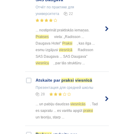
Отчёт по практике
для
университета
22
... nostiprināt praktiskās iemaņas.
Prakses
vieta: „Radisson ...
Daugava Hotel”
Praksi
, kas ilga ...
esmu izgājusi
viesnīcā
Radisson
SAS Daugava ... SAS Daugava”
viesnīcu
, par tās struktūru ...
Atskaite par
praksi
viesnīcā
Презентация
для средней школы
28
... un pabiju daudzas
viesnīcās
. Tad
es sapratu ... es varētu apgūt
praksi
un teoriju, starp ...