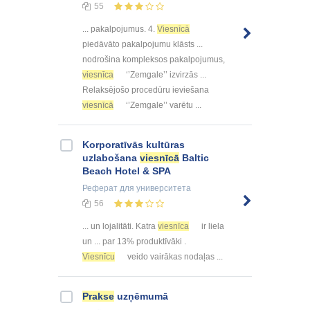
55
... pakalpojumus. 4.
Viesnīcā
piedāvāto pakalpojumu klāsts ...
nodrošina kompleksos pakalpojumus,
viesnīca
‘’Zemgale’’ izvirzās ...
Relaksējošo procedūru ieviešana
viesnīcā
‘’Zemgale’’ varētu ...
Korporatīvās kultūras
uzlabošana
viesnīcā
Baltic
Beach Hotel & SPA
Реферат
для университета
56
... un lojalitāti. Katra
viesnīca
ir liela
un ... par 13% produktīvāki .
Viesnīcu
veido vairākas nodaļas ...
Prakse
uzņēmumā