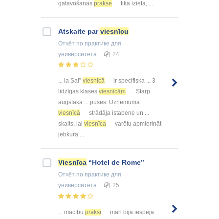
gatavošanas
prakse
tika izieta, ...
Atskaite par
viesnīcu
Отчёт по практике
для
университета
24
... la Sal”
viesnīcā
ir specifiska ... 3
līdzīgas klases
viesnīcām
. Starp
augstāka ... puses. Uzņēmuma
viesnīcā
strādāja istabene un ...
skaits, lai
viesnīca
varētu apmierināt
jebkura ...
Viesnīca
“Hotel de Rome”
Отчёт по практике
для
университета
25
... mācību
praksi
man bija iespēja