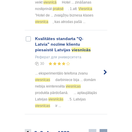
veikt
viesnīcā
Hotel ... zināšanas
nostiprināt
praksē
. 1.att.
Viesnīca
”Hotel de ... zvaigžņu biznesa klases
viesnīca
, kas atrodas pašā ...
Kvalitātes standarta "Q-
Latvia" nozīme klientu
piesaistē Latvijas
viesnīcās
Реферат
для университета
30
... eksperimentālo telefona zvanu
viesnīcas
darbiniece bija ... domām
nebija ieinteresēta
viesnīcas
produkta pārdošanā. ... aptaujātajās
Latvijas
viesnīcās
. 5. Latvijas
viesnīcas
ir ...