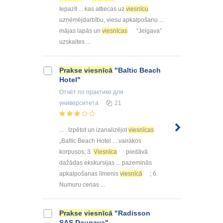
Iepazīt ... kas attiecas uz
viesnīcu
uzņēmējdarbību, viesu apkalpošanu ...
mājas lapās un
viesnīcas
“Jelgava”
uzskaites ...
Prakse
viesnīcā
"Baltic Beach
Hotel"
Отчёт по практике
для
университета
21
... . Izpētot un izanalizējot
viesnīcas
„Baltic Beach Hotel ... vairākos
korpusos; 3.
Viesnīca
piedāvā
dažādas ekskursijas ... pazeminās
apkalpošanas līmenis
viesnīcā
; 6.
Numuru cenas ...
Prakse
viesnīcā
"Radisson
SAS Daugava"