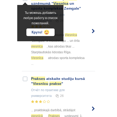
uzņēmumā “
Viesnīca
un
sporta komplekss Zemgale”
Ты можешь добавить
Отчёт по практике
для
любую работу в список
университета
24
пожеланий.
Круто!
... ziņas par uzņēmumu
Viesnīca
“Zemgale” ir mūsdienīga ... un ērta
viesnīca
, kas atrodas tikai ...
Starptautiskās lidostas Rīga.
Viesnīca
atrodas sporta kompleksa
...
Prakses
atskaite studiju kursā
"
Viesnīcu
prakse
"
Отчёт по практике
для
университета
26
... praktiskajā darbībā, strādājot
viesnīcā
.
Prakses
uzdevumi: 1.