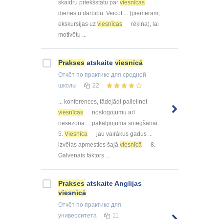
skaidru priekšstatu par
viesnīcas
dienestu darbību. Veicot ... (piemēram,
ekskursijas uz
viesnīcas
rēķina), lai
motivētu ...
Prakses
atskaite
viesnīcā
Отчёт по практике
для средней
школы
22
... konferences, tādejādi palielinot
viesnīcas
noslogojumu arī
nesezonā ... pakalpojuma sniegšanai.
5.
Viesnīca
jau vairākus gadus ...
izvēlas apmesties šajā
viesnīcā
8.
Galvenais faktors ...
Prakses
atskaite Anglijas
viesnīcā
Отчёт по практике
для
университета
11