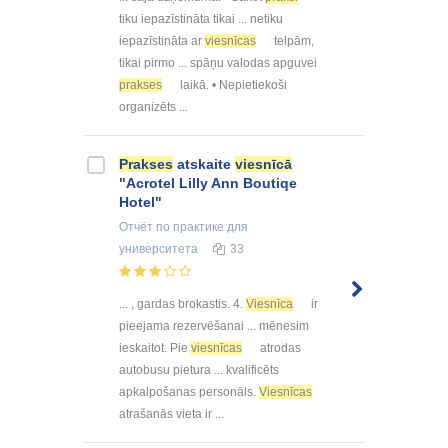
tiku iepazīstināta tikai ... netiku
iepazīstināta ar
viesnīcas
telpām,
tikai pirmo ... spāņu valodas apguvei
prakses
laikā. • Nepietiekoši
organizēts ...
Prakses
atskaite
viesnīcā
"Acrotel Lilly Ann Boutiqe
Hotel"
Отчёт по практике
для
университета
33
... , gardas brokastis. 4.
Viesnīca
ir
pieejama rezervēšanai ... mēnesim
ieskaitot. Pie
viesnīcas
atrodas
autobusu pietura ... kvalificēts
apkalpošanas personāls.
Viesnīcas
atrašanās vieta ir ...