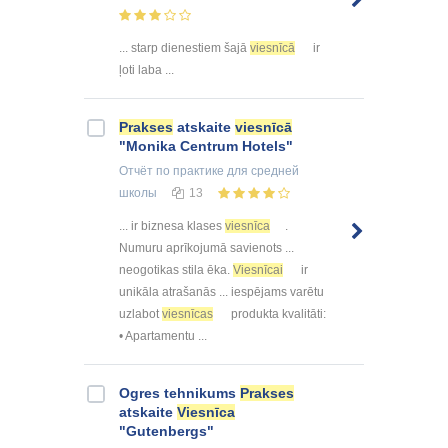
... starp dienestiem šajā
viesnīcā
ir
ļoti laba ...
Prakses
atskaite
viesnīcā
"Monika Centrum Hotels"
Отчёт по практике
для средней
школы
13
... ir biznesa klases
viesnīca
.
Numuru aprīkojumā savienots ...
neogotikas stila ēka.
Viesnīcai
ir
unikāla atrašanās ... iespējams varētu
uzlabot
viesnīcas
produkta kvalitāti:
• Apartamentu ...
Ogres tehnikums
Prakses
atskaite
Viesnīca
"Gutenbergs"