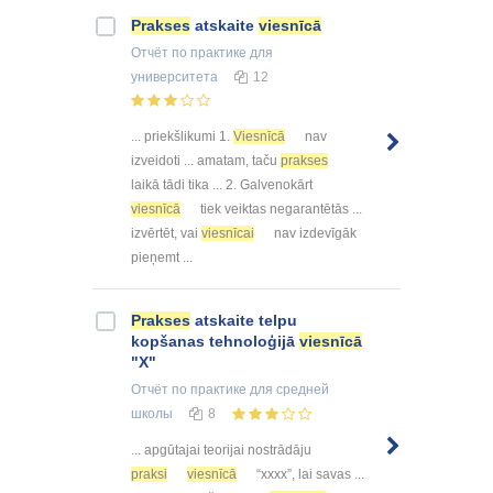
Prakses
atskaite
viesnīcā
Отчёт по практике
для
университета
12
... priekšlikumi 1.
Viesnīcā
nav
izveidoti ... amatam, taču
prakses
laikā tādi tika ... 2. Galvenokārt
viesnīcā
tiek veiktas negarantētās ...
izvērtēt, vai
viesnīcai
nav izdevīgāk
pieņemt ...
Prakses
atskaite telpu
kopšanas tehnoloģijā
viesnīcā
"X"
Отчёт по практике
для средней
школы
8
... apgūtajai teorijai nostrādāju
praksi
viesnīcā
“xxxx”, lai savas ...