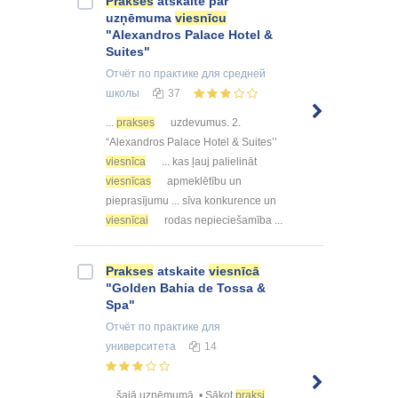
Prakses
atskaite par
uzņēmuma
viesnīcu
"Alexandros Palace Hotel &
Suites"
Отчёт по практике
для средней
школы
37
...
prakses
uzdevumus. 2.
“Alexandros Palace Hotel & Suites’’
viesnīca
... kas ļauj palielināt
viesnīcas
apmeklētību un
pieprasījumu ... sīva konkurence un
viesnīcai
rodas nepieciešamība ...
Prakses
atskaite
viesnīcā
"Golden Bahia de Tossa &
Spa"
Отчёт по практике
для
университета
14
... šajā uzņēmumā. • Sākot
praksi