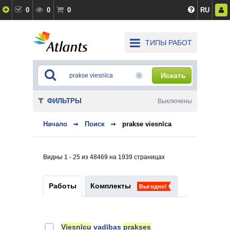
0
0
0
RU
ТИПЫ РАБОТ
Искать
ФИЛЬТРЫ
Выключены
Начало
Поиск
prakse viesnīca
Видны 1 - 25 из 48469 на 1939 страницах
Работы
Комплекты
Выгодно!
Viesnīcu
vadības
prakses