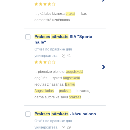
... , kā labu biznesa
praksi
, kas
demonstrē uzņēmuma ...
Prakses
pārskats
SIA "Sporta
halle"
Отчёт по практике
для
университета
41
... pieredze pielietot
augstskolā
apgūtās ... izprast
augstskolā
iegūtās zināšanas.
Banku
Augstskolas
prakses
ietvaros, ...
darba autore kā savu
prakses
...
Prakses
pārskats
- kāzu salons
Отчёт по практике
для
университета
29