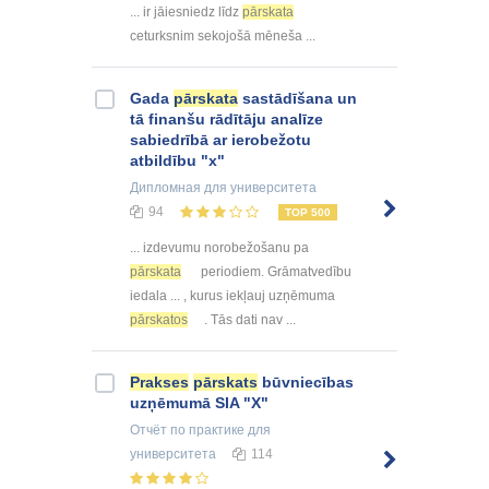
... ir jāiesniedz līdz
pārskata
ceturksnim sekojošā mēneša ...
Gada
pārskata
sastādīšana un
tā finanšu rādītāju analīze
sabiedrībā ar ierobežotu
atbildību "x"
Дипломная
для университета
94
TOP 500
... izdevumu norobežošanu pa
pārskata
periodiem. Grāmatvedību
iedala ... , kurus iekļauj uzņēmuma
pārskatos
. Tās dati nav ...
Prakses
pārskats
būvniecības
uzņēmumā SIA "X"
Отчёт по практике
для
университета
114