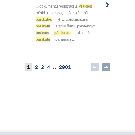
... dokumentu reģistrāciju.
Prakses
mērķi: • ... atspoguļošanu finanšu
pārskatos
. 4. ... aprēķināšanu,
pārskatu
aizpildīšanu, pievienojot
prakses
pārskatam
aizpildītus
pārskatu
paraugus ...
1
2
3
4
..
2901