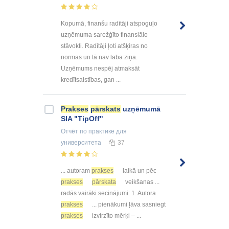
Kopumā, finanšu radītāji atspoguļo
uzņēmuma sarežģīto finansiālo
stāvokli. Radītāji ļoti atšķiras no
normas un tā nav laba ziņa.
Uzņēmums nespēj atmaksāt
kredītsaistības, gan ...
Prakses
pārskats
uzņēmumā
SIA "TipOff"
Отчёт по практике
для
университета
37
... autoram
prakses
laikā un pēc
prakses
pārskata
veikšanas ...
radās vairāki secinājumi: 1. Autora
prakses
... pienākumi ļāva sasniegt
prakses
izvirzīto mērķi – ...