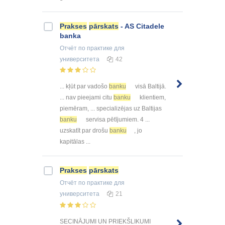
Prakses
pārskats
- AS Citadele
banka
Отчёт по практике
для
университета
42
... kļūt par vadošo
banku
visā Baltijā.
... nav pieejami citu
banku
klientiem,
piemēram, ... specializējas uz Baltijas
banku
servisa pētījumiem. 4 ...
uzskatīt par drošu
banku
, jo
kapitālas ...
Prakses
pārskats
Отчёт по практике
для
университета
21
SECINĀJUMI UN PRIEKŠLIKUMI