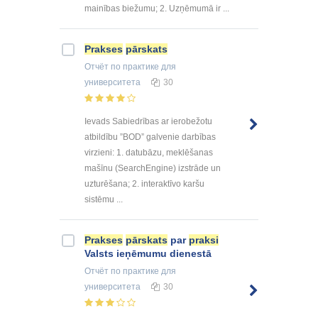
mainības biežumu; 2. Uzņēmumā ir ...
Prakses
pārskats
Отчёт по практике
для
университета
30
Ievads Sabiedrības ar ierobežotu
atbildību ”BOD” galvenie darbības
virzieni: 1. datubāzu, meklēšanas
mašīnu (SearchEngine) izstrāde un
uzturēšana; 2. interaktīvo karšu
sistēmu ...
Prakses
pārskats
par
praksi
Valsts ieņēmumu dienestā
Отчёт по практике
для
университета
30