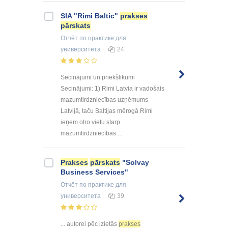
SIA "Rimi Baltic"
prakses
pārskats
Отчёт по практике
для
университета
24
Secinājumi un priekšlikumi
Secinājumi: 1) Rimi Latvia ir vadošais
mazumtirdzniecības uzņēmums
Latvijā, taču Baltijas mērogā Rimi
ieņem otro vietu starp
mazumtirdzniecības ...
Prakses
pārskats
"Solvay
Business Services"
Отчёт по практике
для
университета
39
... autorei pēc izietās
prakses