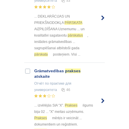
университета
53
... DEKLARĀCIJAS UN
PRIEKŠNODOKĻA
PĀRSKATA
AIZPILDĪŠANA Uznemumu ... un
kvalitatīvi sagatavotu
pārskatus
,
iestādes grāmatvedības ...
sagrupēšanai atbilstoši gada
pārskata
posteņiem. Visi ...
Grāmatvedības
prakses
atskaite
Отчёт по практике
для
университета
46
... izvēlējās SIA “X”.
Prakses
ilgums
bija 02 ... “X” meitas uzņēmums.
Prakses
mērķis ir veicināt ...
dokumentiem un reģistriem.