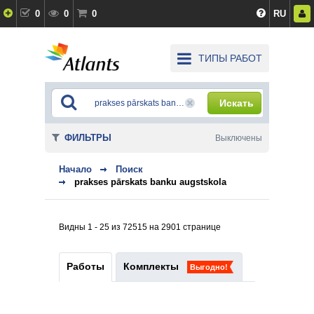
0
0
0
RU
ТИПЫ РАБОТ
Искать
ФИЛЬТРЫ
Выключены
Начало
Поиск
prakses pārskats banku augstskola
Видны 1 - 25 из 72515 на 2901 странице
Работы
Комплекты
Выгодно!