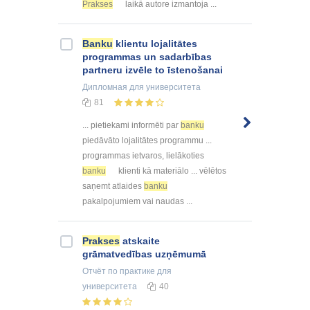
Prakses
laikā autore izmantoja ...
Banku
klientu lojalitātes
programmas un sadarbības
partneru izvēle to īstenošanai
Дипломная
для университета
81
... pietiekami informēti par
banku
piedāvāto lojalitātes programmu ...
programmas ietvaros, lielākoties
banku
klienti kā materiālo ... vēlētos
saņemt atlaides
banku
pakalpojumiem vai naudas ...
Prakses
atskaite
grāmatvedības uzņēmumā
Отчёт по практике
для
университета
40