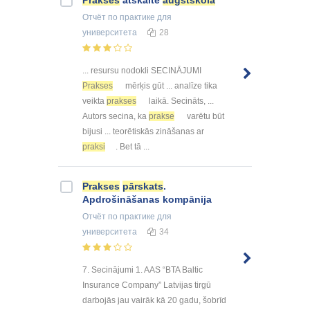
Prakses
atskaite
augstskolā
Отчёт по практике
для
университета
28
... resursu nodokli SECINĀJUMI
Prakses
mērķis gūt ... analīze tika
veikta
prakses
laikā. Secināts, ...
Autors secina, ka
prakse
varētu būt
bijusi ... teorētiskās zināšanas ar
praksi
. Bet tā ...
Prakses
pārskats
.
Apdrošināšanas kompānija
Отчёт по практике
для
университета
34
7. Secinājumi 1. AAS “BTA Baltic
Insurance Company” Latvijas tirgū
darbojās jau vairāk kā 20 gadu, šobrīd