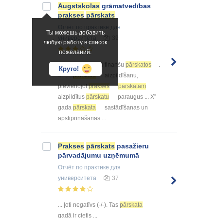
Augstskolas
grāmatvedības
prakses
pārskats
Отчёт по практике
для
Ты можешь добавить
университета
39
любую работу в список
пожеланий.
... atspoguļošanu finanšu
pārskatos
.
Круто!
4. ... ,
pārskatu
aizpildīšanu,
pievienojot
prakses
pārskatam
aizpildītus
pārskatu
paraugus ... X”
gada
pārskata
sastādīšanas un
apstiprināšanas ...
Prakses
pārskats
pasažieru
pārvadājumu uzņēmumā
Отчёт по практике
для
университета
37
... ļoti negatīvs (-/-). Tas
pārskata
gadā ir cietis ...