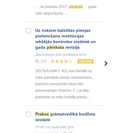
... , ko pierāda 2017.
pārskata
gada
neto apgrozījums ...
Uz riskiem balstītas pieejas
pielietošana institūcijas
iekšējās kontroles sistēmā un
gada
pārskata
revīzijā
Дипломная
для университета
118
TOP 500
SECINĀJUMI 1. IKS, kas balstīta uz
risku pamatotu pieeju izmantošanu,
palīdzēs samazināt riskus līdz
pieņemamam līmenim. 2. Lai tiktu
pielietota uz risku balstīta pieeja, ...
Prakse
grāmatvedībā budžeta
iestādē
Отчёт по практике
для