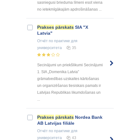
sasniegusi brieduma līmeni esot viena
no ietekmīgākajām apdrošināšanas ...
Prakses
pārskats
SIA "Х
Latvia"
Отчёт по практике
для
университета
35
Secinājumi un priekšlikumi Secinājumi
1. SIA „Domenika Latvia”
grāmatvedības uzskaites kārtošanas
un organizēšanas tiesiskais pamats ir
Latvijas Republikas likumdošanas un
...
Prakses
pārskats
Nordea Bank
AB Latvijas filiāle
Отчёт по практике
для
университета
43