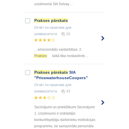
uzņēmumā SIA Solvay ...
Prakses
pārskats
Отчёт по практике
для
университета
20
... emocionālās vardarbības. 2.
Prakses
laikā tika noskaidrots ...
Prakses
pārskats
SIA
"PricewaterhouseCoopers"
Отчёт по практике
для
университета
43
Secinājumi un priekšlikumi Secinājumi
1. Uzņēmums ir izstrādājis
konkurētspējīgu darbinieku motivācijas
programmu, lai samazinātu personāla