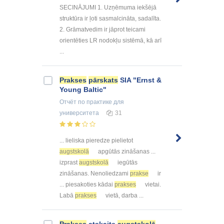
SECINĀJUMI 1. Uzņēmuma iekšējā
struktūra ir ļoti sasmalcināta, sadalīta.
2. Grāmatvedim ir jāprot teicami
orientēties LR nodokļu sistēmā, kā arī
...
Prakses
pārskats
SIA "Ernst &
Young Baltic"
Отчёт по практике
для
университета
31
... lieliska pieredze pielietot
augstskolā
apgūtās zināšanas ...
izprast
augstskolā
iegūtās
zināšanas. Nenoliedzami
prakse
ir
... piesakoties kādai
prakses
vietai.
Labā
prakses
vietā, darba ...