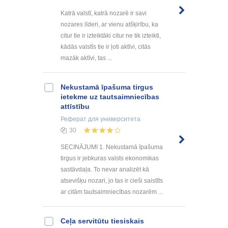
Katrā valstī, katrā nozarē ir savi
nozares līderi, ar vienu atšķirību, ka
citur tie ir izteiktāki citur ne tik izteikti,
kādās valstīs tie ir ļoti aktīvi, citās
mazāk aktīvi, tas ...
Nekustamā īpašuma tirgus
ietekme uz tautsaimniecības
attīstību
Реферат
для университета
30
SECINĀJUMI 1. Nekustamā īpašuma
tirgus ir jebkuras valsts ekonomikas
sastāvdaļa. To nevar analizēt kā
atsevišķu nozari, jo tas ir cieši saistīts
ar citām tautsaimniecības nozarēm ...
Ceļa servitūtu tiesiskais