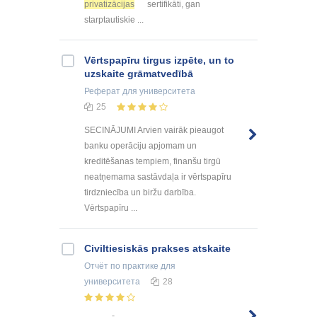
privatizācijas
sertifikāti, gan
starptautiskie ...
Vērtspapīru tirgus izpēte, un to
uzskaite grāmatvedībā
Реферат
для университета
25
SECINĀJUMI Arvien vairāk pieaugot
banku operāciju apjomam un
kreditēšanas tempiem, finanšu tirgū
neatņemama sastāvdaļa ir vērtspapīru
tirdzniecība un biržu darbība.
Vērtspapīru ...
Civiltiesiskās prakses atskaite
Отчёт по практике
для
университета
28