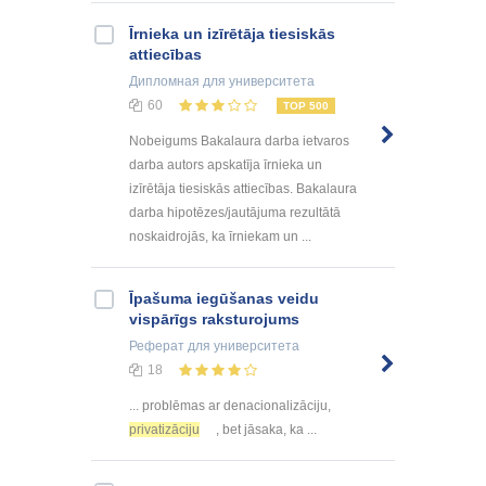
Īrnieka un izīrētāja tiesiskās
attiecības
Дипломная
для университета
60
TOP 500
Nobeigums Bakalaura darba ietvaros
darba autors apskatīja īrnieka un
izīrētāja tiesiskās attiecības. Bakalaura
darba hipotēzes/jautājuma rezultātā
noskaidrojās, ka īrniekam un ...
Īpašuma iegūšanas veidu
vispārīgs raksturojums
Реферат
для университета
18
... problēmas ar denacionalizāciju,
privatizāciju
, bet jāsaka, ka ...