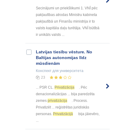
Secinājumi un priekšlikumi 1. VNĪ pēc
pakļautības atrodas Ministru kabineta
pakļautībā un Finanšu ministrija ir to
valsts kapitāla daļu turētāja. VNĪ būtībā
ir unikāls valsts ...
Latvijas tiesību vēsture. No
Baltijas autonomijas līdz
mūsdienām
Конспект
для университета
23
... PSR CL.
Privatizācija
. Pēc
denacionalizācijas ... bija paredzēta
zemes
privatizācija
. Process.
Privatizēt ... reģistrētas juridiskās
personas.
Privatizācijā
bija jāievēro,
...