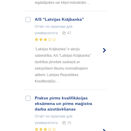
iegādājoties vai īrējot industriālo ...
A/S “Latvijas Krājbanka”
Отчёт по практике
для
университета
47
“Latvijas Krājbanka” ir akciju
sabiedrība. A/s “Latvijas Krājbanka”
darbībai jānotiek saskaņā ar
sekojošiem likumu normatīvajiem
aktiem: Latvijas Republikas
Kredītiestāžu ...
Prakse pirms kvalifikācijas
eksāmena un pirms maģistra
darba aizstāvēšanas
Отчёт по практике
для
университета
15