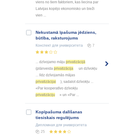
viens no tiem faktoriem, kas liecina par
Latvijas kopējo ekonomisko un bieži
vien ...
Nekustamā īpašuma jēdziens,
būtība, raksturojums
Конспект
для университета
7
... dzīvojamo māju
privatizācijā
(plānveida
privatizācija
un dzīvokļu
... līdz dzīvojamās mājas
privatizācijai
), sadalot dzīvokļu ...
«Par kooperatīvo dzīvokļu
privatizāciju
» un «Par ...
Kopīpašuma dalīšanas
tiesiskais regulējums
Дипломная
для университета
25