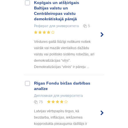
Kopīgais un atšķirīgais
Baltijas valstu un
Centrāleiropas valstu
demokrātiskajā pārejā
Реферат
для университета
5
Vēstures gaitā līdzīgi notikumi notiek
vairāk vai mazāk vienlaikus dažādu
valstu vai politisko sistēmu robežās, arī
demokratizācijas “viļņi”.
Demokratizācijas “vilnis“ ir pāreju ...
Rīgas Fondu biržas darbības
analīze
Дипломная
для университета
75
Latvijas vērtspapīru tirgus, kā
bezdarba, inflācijas, iekšzemes
kopprodukta pieauguma rādītājs ir