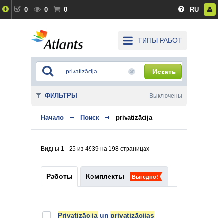
0
0
0
RU
ТИПЫ РАБОТ
Искать
ФИЛЬТРЫ
Выключены
Начало
Поиск
privatizācija
Видны 1 - 25 из 4939 на 198 страницах
Работы
Комплекты
Выгодно!
Privatizācija
un
privatizācijas