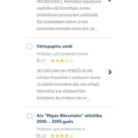
SECINĀJUMI 1. Normatīvā regulējuma
nepilnību dēļ līdzvērtīgās zemes
piešķiršanas process tiek paildzināts
līdz nenoteiktam laikam, jo nav
paredzētas tiesiskās sekas tam, ka ...
Vērtspapīru veidi
Реферат
для средней школы
27
SECINĀJUMI UN PRIEKŠLIKUMI
Latvijas Republikā ir sastopami daudz
un dažādi normatīvie akti, kas sniegtu
informāciju par vērtspapīriem,
iespējams, ka cilvēkam kas ar ...
A/s "Rīgas Miesnieks" attīstība
2000. - 2005.gads
Реферат
для университета
18