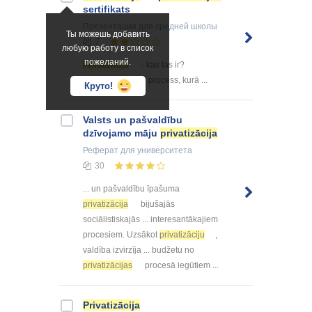
sertifikats
Презентация
для средней школы
Ты можешь добавить
7
любую работу в список
пожеланий.
Privatizācija
- kas tas ir?
Privatizācija
ir process, kurā ...
Круто!
Valsts un pašvaldību
dzīvojamo māju
privatizācija
Реферат
для университета
30
... un pašvaldību īpašuma
privatizācija
bijušajās
sociālistiskajās ... interesantākajiem
procesiem. Uzsākot
privatizāciju
,
valdība izvirzīja ... budžetu no
privatizācijas
procesā iegūtiem ...
Privatizācija