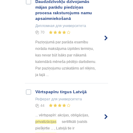
Daudzdzīvokļu dzīvojamās
mājas parādu piedziņas
procesa raksturojums namu
apsaimniekošanā
Дипломная
для университета
70
Paziņojumā par parāda esamību
norāda maksājuma izpildes termiņu,
kas nevar būt īsāks par nākamā
kalendārā mēneša pēdējo darbdienu.
Par paziņojumu uzskatāms arī rēķins,
ja tajā ...
Vērtspapīru tirgus Latvijā
Реферат
для университета
44
... vērtspapīri: akcijas, obligācijas,
privatizācijas
sertifikāti (valsts
piešķirtie ... , Latvijā tie ir