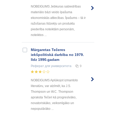
NOBEIGUMS Jebkuras sabiedrības
materiālo bāzi veido īpašuma
ekonomiskās attiecības. Īpašums – tā ir
ražošanas līdzekļu un produktu
piederība noteiktām personām,
noteiktos ...
Mārgaretas Tečeres
iekšpolitiskā darbība no 1979.
līdz 1990.gadam
Реферат
для университета
9
NOBEIGUMS Aplūkojot izmantoto
literatūru, var atzīmēt, ka J.S.
Thompson un W.C. Thompson
apraksta Tečeri kā progresīvāko,
novatoriskāko, veiksmīgāko un
nepopulārāko ...