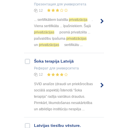
Презентация
для университета
12
... sertifikātiem balstīta
privatizācija
.
Viena sertifikāta ... īpašniekiem. Šajā
privatizācijas
posmā privatizēta ...
pašvaldību īpašuma
privatizācijas
un
privatizācijas
sertifikātu ...
Šoka terapija Latvijā
Реферат
для университета
12
SVID analīze (draudi un priekšrocības
sociālā aspektā) Īstenotā “šoka
terapija” radīja vairākus draudus.
Pirmkārt, likumdošanas nesakārtotība
un atbildīgo institūciju nespēja ...
Latvijas tiesību vēsture.