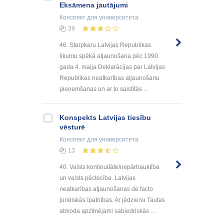
Eksāmena jautājumi
Конспект
для университета
39
46. Starpkaru Latvijas Republikas
likumu spēkā atjaunošana pēc 1990.
gada 4. maija Deklarācijas par Latvijas
Republikas neatkarības atjaunošanu
pieņemšanas un ar to saistītās ...
Konspekts Latvijas tiesību
vēsturē
Конспект
для университета
13
40. Valsts kontinuitāte/nepārtrauktība
un valsts pēctecība. Latvijas
neatkarības atjaunošanas de facto
juridiskās īpatnības. Ar jēdzienu Tautas
atmoda apzīmējami sabiedriskās ...