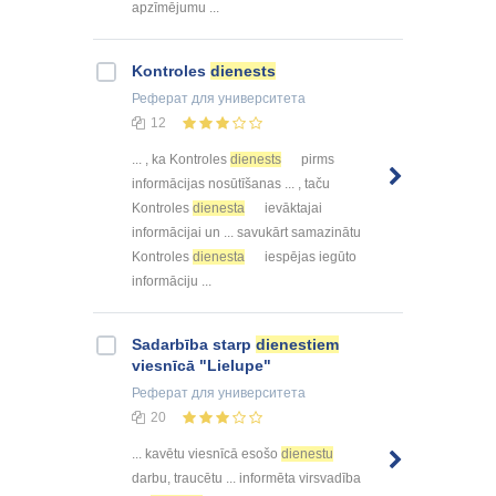
apzīmējumu ...
Kontroles
dienests
Реферат
для университета
12
... , ka Kontroles
dienests
pirms
informācijas nosūtīšanas ... , taču
Kontroles
dienesta
ievāktajai
informācijai un ... savukārt samazinātu
Kontroles
dienesta
iespējas iegūto
informāciju ...
Sadarbība starp
dienestiem
viesnīcā "Lielupe"
Реферат
для университета
20
... kavētu viesnīcā esošo
dienestu
darbu, traucētu ... informēta virsvadība