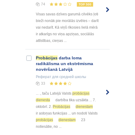
74
TOP 500
Visas savas dzīves garumā cilvēks ļoti
bieži nonāk pie morālās izvēles – darīt
vai nedarīt. Kā viņš rīkosies lielā mērā
ir atkarīgs no viņa apziņas, sociālās
attīstības, cieņas ...
Probācijas
darba loma
radikālisma un ekstrēmisma
novēršanā Latvijā
Реферат
для средней школы
33
... ., taču Latvijā Valsts
probācijas
dienesta
darbība tika uzsākta ... 7.
oktobrī. 2.
Probācijas
dienestam
ir astoņas funkcijas ... un nodoti Valsts
probācijas
dienestam
23
notiesātie, no ...