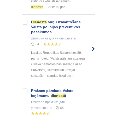
institūcija –Valsts ieņēmumu
dienests
. Ar katru gadu ...
Dienesta
suņu izmantošana
Valsts policijas preventīvos
pasākumos
Дипломная
для университета
34
Latvijas Republikas Satversmes 89.
pants noteic: “Valsts atzīst un aizsargā
cilvēka pamattiesības saskaņā ar šo
Satversmi, likumiem un Latvijai
saistošiem starptautiskajiem ...
Prakses pārskats Valsts
ieņēmumu
dienestā
Отчёт по практике
для
университета
66