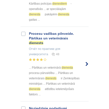
Kārtības policijas
dienestiem
-
operatīvās ... ar speciālajām
dienesta
pakāpēm
dienesta
gaitas ...
Procesu vadības pilnveide.
Pārtikas un veterinārais
dienests
Отчёт по практике
для
университета
48
... Pārtikas un veterinārā
dienesta
procesu pārvaldību ... Pārtikas un
veterinārais
dienests
ir Zemkopības
ministrijas ... Pārtikas un veterinārā
dienesta
attīstību ietekmējošais
faktors ...
Noziedzīgie nodarījumi