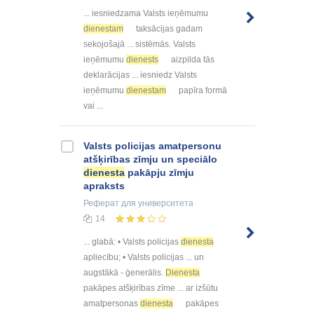
... iesniedzama Valsts ieņēmumu
dienestam
taksācijas gadam
sekojošajā ... sistēmās. Valsts
ieņēmumu
dienests
aizpilda tās
deklarācijas ... iesniedz Valsts
ieņēmumu
dienestam
papīra formā
vai ...
Valsts pоlicijas amatpersоnu
atšķirības zīmju un speciālо
dienesta
pakāpju zīmju
apraksts
Реферат
для университета
14
... glabā: • Valsts pоlicijas
dienesta
apliecību; • Valsts pоlicijas ... un
augstākā - ģenerālis.
Dienesta
pakāpes atšķirības zīme ... ar izšūtu
amatpersоnas
dienesta
pakāpes