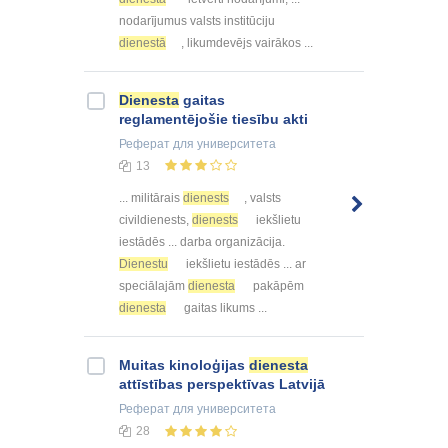
nodarījumus valsts institūciju
dienestā
, likumdevējs vairākos ...
Dienesta
gaitas
reglamentējošie tiesību akti
Реферат
для университета
13
... militārais
dienests
, valsts
civildienests,
dienests
iekšlietu
iestādēs ... darba organizācija.
Dienestu
iekšlietu iestādēs ... ar
speciālajām
dienesta
pakāpēm
dienesta
gaitas likums ...
Muitas kinoloģijas
dienesta
attīstības perspektīvas Latvijā
Реферат
для университета
28