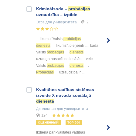
Kriminālsoda –
probācijas
uzraudzība – izpilde
Эссе
для университета
2
... likumu “Valsts
probācijas
dienesta
likums”, pieņemti ... , kādā
Valsts
probācijas
dienests
uzrauga nosacīti notiesātās ... veic
Valsts
probācijas
dienests
.
Probācijas
uzraudzība ir ...
Kvalitātes vadības sistēmas
izveide X novada sociālajā
dienestā
Дипломная
для университета
124
ОЦЕНЕННЫЙ!
TOP 500
Ikdienā par kvalitātes vadības