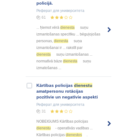
policijā.
Реферат
для университета
61
... Ņemot vērā
dienesta
suņu
izmantošanas specifiku ... bēguļojošas
personas,
dienesta
suņa
izmantošanai ir ... rakstīt par
dienesta
suņu izmantošanas ...
normatīvā bāze
dienesta
suņu
izmatošanas ...
Kārtības policijas
dienestu
amatpersonu rotācijas
pozitīvie un negatīvie aspekti
Реферат
для университета
31
NOBEIGUMS Kārtības policijas
dienestu
- operatīvās vadības ...
Kārtības policijas
dienestos
.