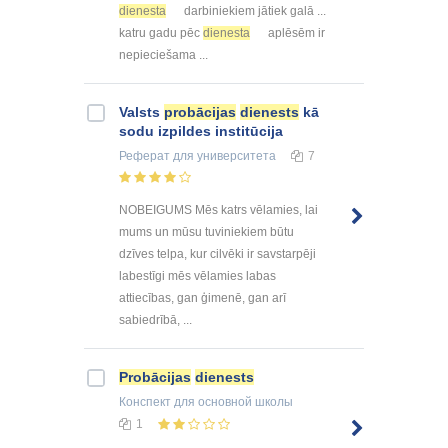
dienesta
darbiniekiem jātiek galā ...
katru gadu pēc
dienesta
aplēsēm ir
nepieciešama ...
Valsts
probācijas
dienests
kā
sodu izpildes institūcija
Реферат
для университета
7
NOBEIGUMS Mēs katrs vēlamies, lai
mums un mūsu tuviniekiem būtu
dzīves telpa, kur cilvēki ir savstarpēji
labestīgi mēs vēlamies labas
attiecības, gan ģimenē, gan arī
sabiedrībā, ...
Probācijas
dienests
Конспект
для основной школы
1