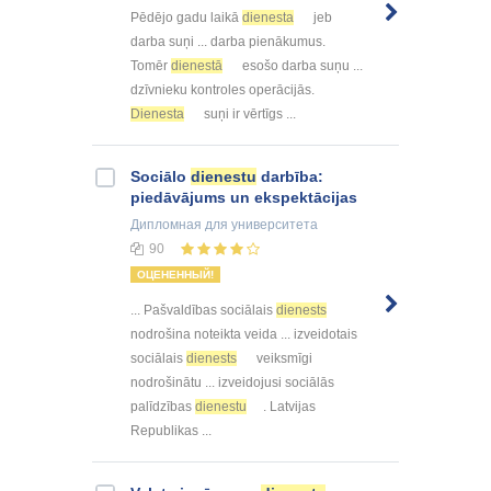
Pēdējo gadu laikā
dienesta
jeb
darba suņi ... darba pienākumus.
Tomēr
dienestā
esošo darba suņu ...
dzīvnieku kontroles operācijās.
Dienesta
suņi ir vērtīgs ...
Sociālo
dienestu
darbība:
piedāvājums un ekspektācijas
Дипломная
для университета
90
ОЦЕНЕННЫЙ!
... Pašvaldības sociālais
dienests
nodrošina noteikta veida ... izveidotais
sociālais
dienests
veiksmīgi
nodrošinātu ... izveidojusi sociālās
palīdzības
dienestu
. Latvijas
Republikas ...