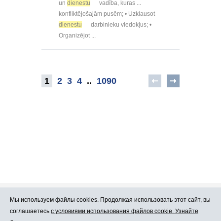
un
dienestu
vadība, kuras ...
konfliktējošajām pusēm; • Uzklausot
dienestu
darbinieku viedokļus; •
Organizējot ...
1
2
3
4
..
1090
Мы используем файлы cookies. Продолжая использовать этот сайт, вы
Про Atlants.lv
Реклама
соглашаетесь
с условиями использования файлов cookie. Узнайте