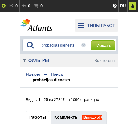
0
0
0
RU
ТИПЫ РАБОТ
Искать
ФИЛЬТРЫ
Выключены
Начало
Поиск
probācijas dienests
Видны 1 - 25 из 27247 на 1090 страницах
Работы
Комплекты
Выгодно!