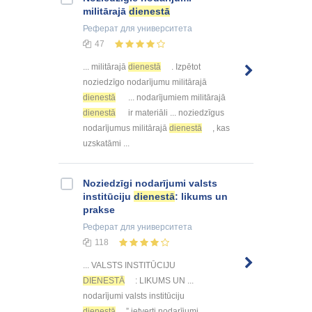
militārajā
dienestā
Реферат
для университета
47
... militārajā
dienestā
. Izpētot
noziedzīgo nodarījumu militārajā
dienestā
... nodarījumiem militārajā
dienestā
ir materiāli ... noziedzīgus
nodarījumus militārajā
dienestā
, kas
uzskatāmi ...
Noziedzīgi nodarījumi valsts
institūciju
dienestā
: likums un
prakse
Реферат
для университета
118
... VALSTS INSTITŪCIJU
DIENESTĀ
: LIKUMS UN ...
nodarījumi valsts institūciju
dienestā
” ietverti nodarījumi, ...