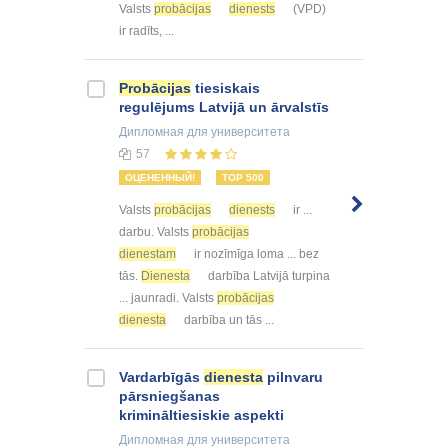
Valsts
probācijas
dienests
(VPD)
ir radīts, ...
Probācijas
tiesiskais
regulējums Latvijā un ārvalstīs
Дипломная
для университета
57
ОЦЕНЕННЫЙ!
TOP 500
Valsts
probācijas
dienests
ir ...
darbu. Valsts
probācijas
dienestam
ir nozīmīga loma ... bez
tās.
Dienesta
darbība Latvijā turpina
... jaunradi. Valsts
probācijas
dienesta
darbība un tās ...
Vardarbīgās
dienesta
pilnvaru
pārsniegšanas
krimināltiesiskie aspekti
Дипломная
для университета