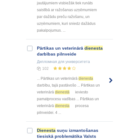
jautājumiem visbiežāk tiek runāts
saistībā ar ražošanas uzņēmumiem
par dažādu preču ražošanu, un
uzņēmumiem, kuri sniedz dažādus
pakalpojumus. ...
Pārtikas un veterinārā
dienesta
darbības pilnveide
Дипломная
для университета
102
... Pārtikas un veterinārā
dienesta
darbību, tajā pastāvošo ... Pārtikas un
veterinārā
dienestā
ieviesto
pamatprocesu vadības ... Pārtikas un
veterinārā
dienesta
procesa
pilnveidei. 4 ...
Dienesta
suņu izmantošanas
tiesiskā problemātika Valsts