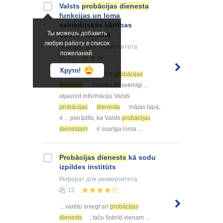
Valsts
probācijas
dienesta
funkcijas un loma
sabiedriskās kārtības
Ты можешь добавить
nodrošināšanā
любую работу в список
Реферат
для университета
пожеланий.
25
Круто!
... arī turpmāk Valsts
probācijas
dienesta
darbība tik sekmīgi ...
atjaunot informāciju Valsts
probācijas
dienesta
mājas lapā;
4 ... pierādīts, ka Valsts
probācijas
dienestam
ir svarīga loma ...
Probācijas
dienests
kā sodu
izpildes institūts
Реферат
для университета
15
... varētu sniegt arī
probācijas
dienests
, taču šobrīd vienam ...