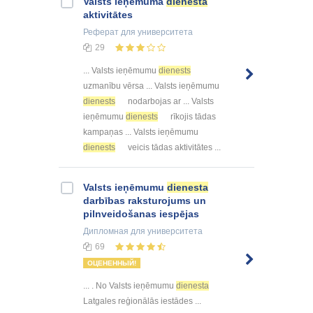
Valsts ieņēmuma
dienesta
aktivitātes
Реферат
для университета
29
... Valsts ieņēmumu
dienests
uzmanību vērsa ... Valsts ieņēmumu
dienests
nodarbojas ar ... Valsts
ieņēmumu
dienests
rīkojis tādas
kampaņas ... Valsts ieņēmumu
dienests
veicis tādas aktivitātes ...
Valsts ieņēmumu
dienesta
darbības raksturojums un
pilnveidošanas iespējas
Дипломная
для университета
69
ОЦЕНЕННЫЙ!
... . No Valsts ieņēmumu
dienesta
Latgales reģionālās iestādes ...