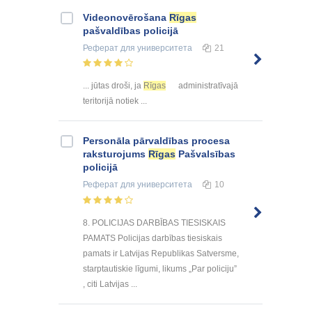
Videonovērošana
Rīgas
pašvaldības policijā
Реферат
для университета
21
... jūtas droši, ja
Rīgas
administratīvajā
teritorijā notiek ...
Personāla pārvaldības procesa
raksturojums
Rīgas
Pašvalsības
policijā
Реферат
для университета
10
8. POLICIJAS DARBĪBAS TIESISKAIS
PAMATS Policijas darbības tiesiskais
pamats ir Latvijas Republikas Satversme,
starptautiskie līgumi, likums „Par policiju”
, citi Latvijas ...