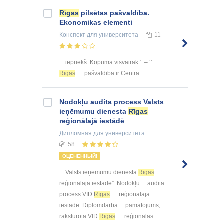
Rīgas
pilsētas pašvaldība.
Ekonomikas elementi
Конспект
для университета
11
... iepriekš. Kopumā visvairāk ‘’ – ‘’
Rīgas
pašvaldībā ir Centra ...
Nodokļu audita process Valsts
ieņēmumu dienesta
Rīgas
reģionālajā iestādē
Дипломная
для университета
58
ОЦЕНЕННЫЙ!
... Valsts ieņēmumu dienesta
Rīgas
reģionālajā iestādē”. Nodokļu ... audita
process VID
Rīgas
reģionālajā
iestādē. Diplomdarba ... pamatojums,
raksturota VID
Rīgas
reģionālās