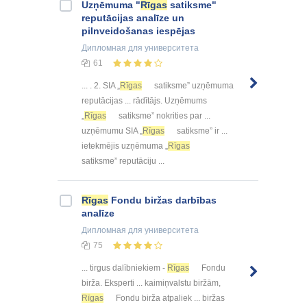
Uzņēmuma "
Rīgas
satiksme"
reputācijas analīze un
pilnveidošanas iespējas
Дипломная
для университета
61
... . 2. SIA „
Rīgas
satiksme” uzņēmuma
reputācijas ... rādītājs. Uzņēmums
„
Rīgas
satiksme” nokrities par ...
uzņēmumu SIA „
Rīgas
satiksme” ir ...
ietekmējis uzņēmuma „
Rīgas
satiksme” reputāciju ...
Rīgas
Fondu biržas darbības
analīze
Дипломная
для университета
75
... tirgus dalībniekiem -
Rīgas
Fondu
birža. Eksperti ... kaimiņvalstu biržām,
Rīgas
Fondu birža atpaliek ... biržas