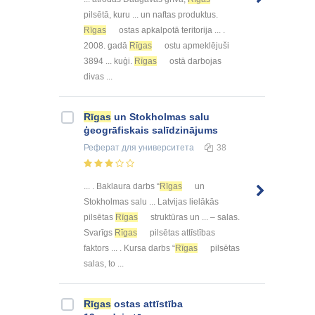
pilsētā, kuru ... un naftas produktus.
Rīgas
ostas apkalpotā teritorija ... .
2008. gadā
Rīgas
ostu apmeklējuši
3894 ... kuģi.
Rīgas
ostā darbojas
divas ...
Rīgas
un Stokholmas salu
ģeogrāfiskais salīdzinājums
Реферат
для университета
38
... . Baklaura darbs “
Rīgas
un
Stokholmas salu ... Latvijas lielākās
pilsētas
Rīgas
struktūras un ... – salas.
Svarīgs
Rīgas
pilsētas attīstības
faktors ... . Kursa darbs “
Rīgas
pilsētas
salas, to ...
Rīgas
ostas attīstība