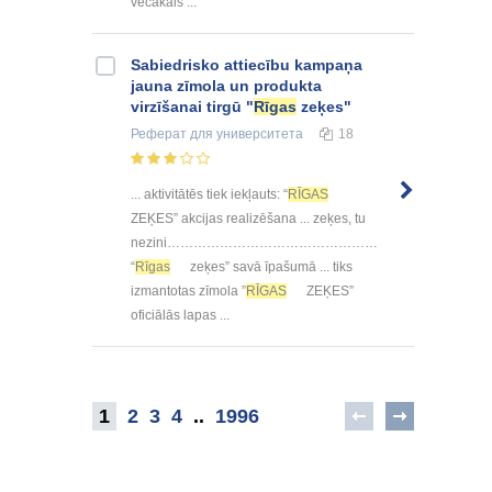
vecākais ...
Sabiedrisko attiecību kampaņa
jauna zīmola un produkta
virzīšanai tirgū "
Rīgas
zeķes"
Реферат
для университета
18
... aktivitātēs tiek iekļauts: “
RĪGAS
ZEĶES” akcijas realizēšana ... zeķes, tu
nezini…………………………………………
“
Rīgas
zeķes” savā īpašumā ... tiks
izmantotas zīmola ”
RĪGAS
ZEĶES”
oficiālās lapas ...
1
2
3
4
..
1996