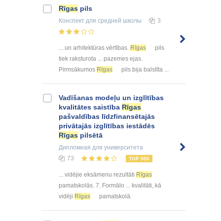
Rīgas
pils
Конспект
для средней школы
3
... un arhitektūras vērtības.
Rīgas
pils
tiek raksturota ... pazemes ejas.
Pirmsākumos
Rīgas
pils bija balstīta ...
Vadīšanas modeļu un izglītības
kvalitātes saistība
Rīgas
pašvaldības līdzfinansētajās
privātajās izglītības iestādēs
Rīgas
pilsētā
Дипломная
для университета
73
TOP 500
... vidējie eksāmenu rezultāti
Rīgas
pamatskolās. 7. Formālo ... kvalitāti, kā
vidēji
Rīgas
pamatskolā.