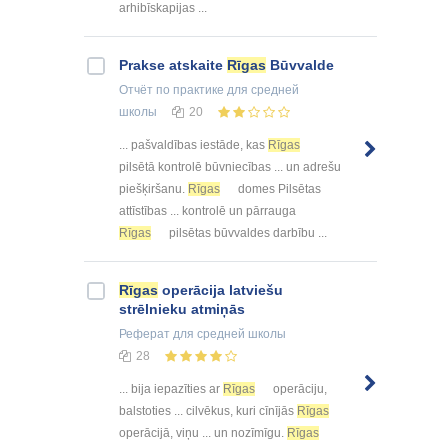
arhibīskapijas ...
Prakse atskaite
Rīgas
Būvvalde
Отчёт по практике
для средней
школы
20
... pašvaldības iestāde, kas
Rīgas
pilsētā kontrolē būvniecības ... un adrešu
piešķiršanu.
Rīgas
domes Pilsētas
attīstības ... kontrolē un pārrauga
Rīgas
pilsētas būvvaldes darbību ...
Rīgas
operācija latviešu
strēlnieku atmiņās
Реферат
для средней школы
28
... bija iepazīties ar
Rīgas
operāciju,
balstoties ... cilvēkus, kuri cīnījās
Rīgas
operācijā, viņu ... un nozīmīgu.
Rīgas