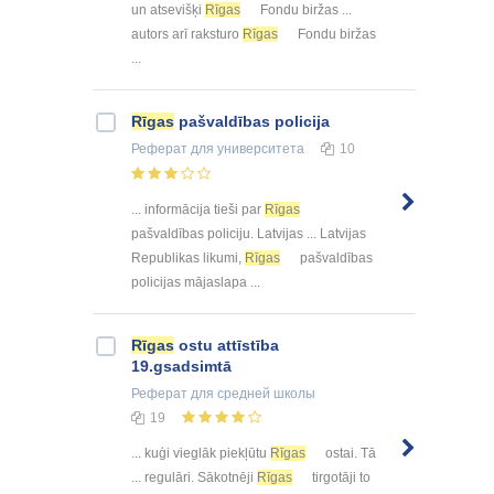
un atsevišķi
Rīgas
Fondu biržas ...
autors arī raksturo
Rīgas
Fondu biržas
...
Rīgas
pašvaldības policija
Реферат
для университета
10
... informācija tieši par
Rīgas
pašvaldības policiju. Latvijas ... Latvijas
Republikas likumi,
Rīgas
pašvaldības
policijas mājaslapa ...
Rīgas
ostu attīstība
19.gsadsimtā
Реферат
для средней школы
19
... kuģi vieglāk piekļūtu
Rīgas
ostai. Tā
... regulāri. Sākotnēji
Rīgas
tirgotāji to