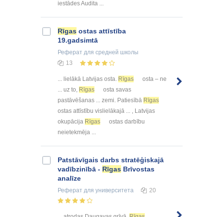
iestādes Audita ...
Rīgas
ostas attīstība
19.gadsimtā
Реферат
для средней школы
13
... lielākā Latvijas osta.
Rīgas
osta – ne
... uz to,
Rīgas
osta savas
pastāvēšanas ... zemi. Patiesībā
Rīgas
ostas attīstību vislielākajā ... , Latvijas
okupācija
Rīgas
ostas darbību
neietekmēja ...
Patstāvīgais darbs stratēģiskajā
vadībzinībā -
Rīgas
Brīvostas
analīze
Реферат
для университета
20
... atrodas Daugavas grīvā,
Rīgas