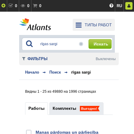
0
0
0
RU
ТИПЫ РАБОТ
Искать
ФИЛЬТРЫ
Выключены
Начало
Поиск
rīgas sargi
Видны 1 - 25 из 49880 на 1996 страницах
Работы
Комплекты
Выгодно!
Manas pārdomas un pārliecība