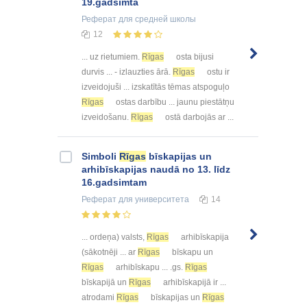
19.gadsimtā
Реферат
для средней школы
12
... uz rietumiem.
Rīgas
osta bijusi
durvis ... - izlauzties ārā.
Rīgas
ostu ir
izveidojuši ... izskatītās tēmas atspoguļo
Rīgas
ostas darbību ... jaunu piestātņu
izveidošanu.
Rīgas
ostā darbojās ar ...
Simboli
Rīgas
bīskapijas un
arhibīskapijas naudā no 13. līdz
16.gadsimtam
Реферат
для университета
14
... ordeņa) valsts,
Rīgas
arhibīskapija
(sākotnēji ... ar
Rīgas
bīskapu un
Rīgas
arhibīskapu ... .gs.
Rīgas
bīskapijā un
Rīgas
arhibīskapijā ir ...
atrodami
Rīgas
bīskapijas un
Rīgas