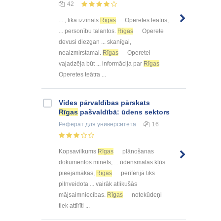
42
... , tika izzināts
Rīgas
Operetes teātris,
... personību talantos.
Rīgas
Operete
devusi diezgan ... skanīgai,
neaizmirstamai.
Rīgas
Operetei
vajadzēja būt ... informācija par
Rīgas
Operetes teātra ...
Vides pārvaldības pārskats
Rīgas
pašvaldībā: ūdens sektors
Реферат
для университета
16
Kopsavilkums
Rīgas
plānošanas
dokumentos minēts, ... ūdensmalas kļūs
pieejamākas,
Rīgas
perifērijā tiks
pilnveidota ... vairāk atlikušās
mājsaimniecības.
Rīgas
notekūdeņi
tiek attīrīti ...