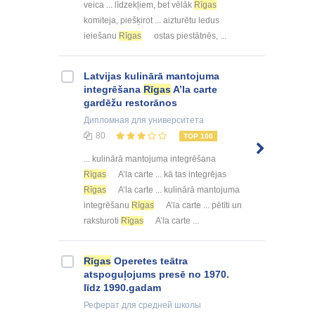
veica ... līdzekļiem, bet vēlāk
Rīgas
komiteja, piešķirot ... aizturētu ledus
ieiešanu
Rīgas
ostas piestātnēs, ...
Latvijas kulinārā mantojuma
integrēšana
Rīgas
A’la carte
gardēžu restorānos
Дипломная
для университета
80
TOP 100
... kulinārā mantojuma integrēšana
Rīgas
A’la carte ... kā tas integrējas
Rīgas
A’la carte ... kulinārā mantojuma
integrēšanu
Rīgas
A’la carte ... pētīti un
raksturoti
Rīgas
A’la carte ...
Rīgas
Operetes teātra
atspoguļojums presē no 1970.
līdz 1990.gadam
Реферат
для средней школы