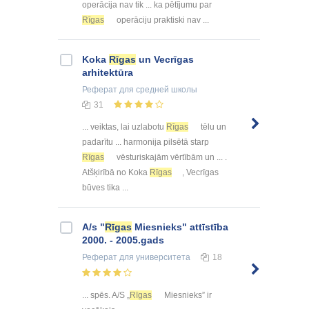
operācija nav tik ... ka pētījumu par
Rīgas
operāciju praktiski nav ...
Koka
Rīgas
un Vecrīgas
arhitektūra
Реферат
для средней школы
31
... veiktas, lai uzlabotu
Rīgas
tēlu un
padarītu ... harmonija pilsētā starp
Rīgas
vēsturiskajām vērtībām un ... .
Atšķirībā no Koka
Rīgas
, Vecrīgas
būves tika ...
A/s "
Rīgas
Miesnieks" attīstība
2000. - 2005.gads
Реферат
для университета
18
... spēs. A/S „
Rīgas
Miesnieks” ir