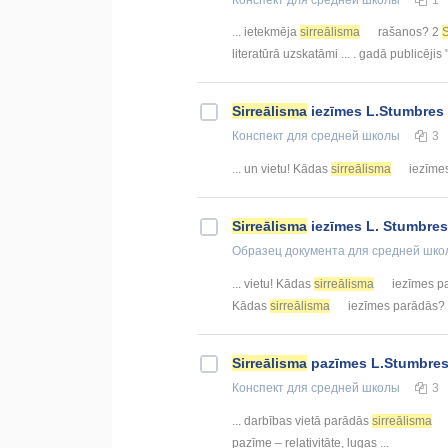
... ietekmēja
sirreālisma
rašanos? 2
S
literatūrā uzskatāmi ... . gadā publicējis 
Sirreālisma
iezīmes L.Stumbres 
Конспект
для средней школы
3
... un vietu! Kādas
sirreālisma
iezīmes
Sirreālisma
iezīmes L. Stumbres
Образец документа
для средней шко
... vietu! Kādas
sirreālisma
iezīmes par
Kādas
sirreālisma
iezīmes parādās? .
Sirreālisma
pazīmes L.Stumbres l
Конспект
для средней школы
3
... darbības vietā parādās
sirreālisma
pazīme – relativitāte, lugas ...