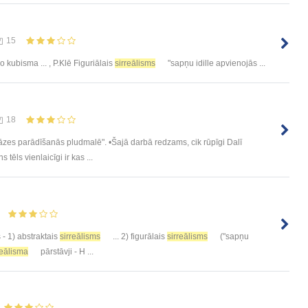
15
 kubisma ... , P.Klē Figuriālais
sirreālisms
"sapņu idille apvienojās ...
18
āzes parādīšanās pludmalē". •Šajā darbā redzams, cik rūpīgi Dalī
 tēls vienlaicīgi ir kas ...
s - 1) abstraktais
sirreālisms
... 2) figurālais
sirreālisms
("sapņu
reālisma
pārstāvji - H ...