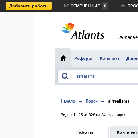
Добавить работы
ОТМЕЧЕННЫЕ
0
ПРО
интерне
Реферат
Конспект
Дипл
Начало
Поиск
sirreālisms
Видны 1 - 25 из 828 на 34 страницах
Работы
Комплек