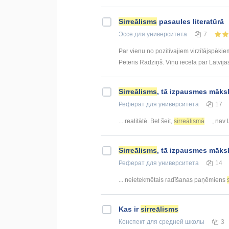
Sirreālisms
pasaules literatūrā
Эссе
для университета
7
Par vienu no pozitīvajiem virzītājspēkiem
Pēteris Radziņš. Viņu iecēla par Latvijas
Sirreālisms
, tā izpausmes māksl
Реферат
для университета
17
... realitātē. Bet šeit,
sirreālismā
, nav 
Sirreālisms
, tā izpausmes māks
Реферат
для университета
14
... neietekmētais radīšanas paņēmiens
Kas ir
sirreālisms
Конспект
для средней школы
3