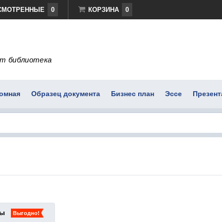
СМОТРЕННЫЕ
0
КОРЗИНА
0
т библиотека
омная
Образец документа
Бизнес план
Эссе
Презент
ты
Выгодно!