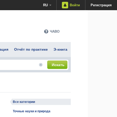
RU
Войти
Регистрация
ЧАВО
ация
Отчёт по практике
Э-книга
Искать
Все категории
Точные науки и природа