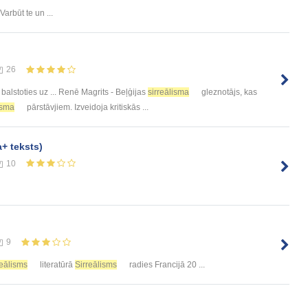
 Varbūt te un ...
26
 balstoties uz ... Renē Magrits - Beļģijas
sirreālisma
gleznotājs, kas
isma
pārstāvjiem. Izveidoja kritiskās ...
+ teksts)
10
9
reālisms
literatūrā
Sirreālisms
radies Francijā 20 ...