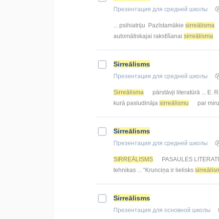
Презентация
для средней школы
... psihiatriju Pazīstamākie
sirreālisma
automātiskajai rakstīšanai
sirreālisma
Sirreālisms
Презентация
для средней школы
Sirreālisma
pārstāvji literatūrā ... E.
kurā pasludināja
sirreālismu
par miru
Sirreālisms
Презентация
для средней школы
SIRREĀLISMS
PASAULES LITERATŪRĀ 
tehnikas ... “Krunciņa ir lielisks
sirreāli
Sirreālisms
Презентация
для основной школы