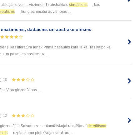
attīstījās divos ... virzienos 1) abstraktais
sirreālisms
, kas
rreālisms
,kur glezniecībā apvienojās ...
s, imažinisms, dadaisms un abstrakcionisms
ens, kas literatūrā ienāk Pirmā pasaules kara laikā. Tas kalpo kā
ību un pasaules noslieci uz ...
10
js; Viņa gleznošanas ...
12
gleznotāji ir Salvadors ... automātiskajai rakstīšanai
sirreālisma
lisms
uzplaukumu piedzīvoja starpkaru ...