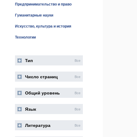
Предпринимательство и право
Гуманитарные науки
Искусство, культура и история
Технологии
Тип
Все
Число страниц
Все
Общий уровень
Все
Язык
Все
Литература
Все