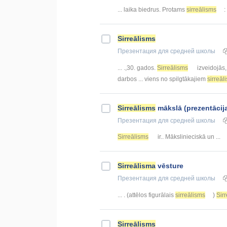
... laika biedrus. Protams
sirreālisms
:
Sirreālisms
Презентация
для средней школы
... .,30. gados.
Sirreālisms
izveidojās,
darbos ... viens no spilgtākajiem
sirreāl
Sirreālisms
mākslā (prezentācija
Презентация
для средней школы
Sirreālisms
ir.. Mākslinieciskā un ...
Sirreālisma
vēsture
Презентация
для средней школы
... . (attēlos figurālais
sirreālisms
)
Sir
Sirreālisms