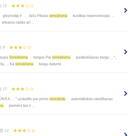
12
gleznotāji ir ... , taču Pikaso
sirreālisma
kustībai nepievienojās. ...
ietvaros radās arī ...
9
 Raupa
Sirreālisma
beigas Par
sirreālisma
pastāvēšanas beigu ... ",
šu. ... Kā
sirreālisma
beigu datums ...
17
A. ... " uzskatīts par pirmo
sirreālistu
automātiskās rakstīšanas
sma
piemērs tas ir ...
12