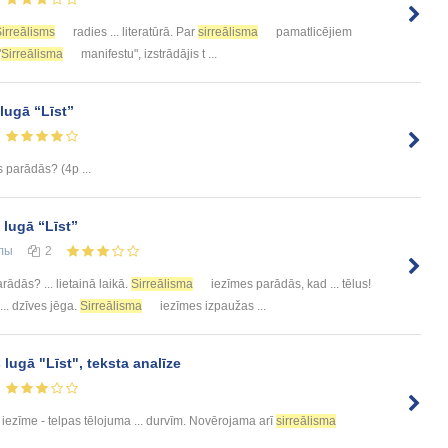
irreālisms
radies ... literatūrā. Par
sirreālisma
pamatlicējiem
"
Sirreālisma
manifestu", izstrādājis t ...
lugā “Līst”
 parādās? (4p ...
 lugā “Līst”
лы
2
ādās? ... lietainā laikā.
Sirreālisma
iezīmes parādās, kad ... tēlus!
.. dzīves jēga.
Sirreālisma
iezīmes izpaužas ...
ugā "Līst", teksta analīze
iezīme - telpas tēlojuma ... durvīm. Novērojama arī
sirreālisma