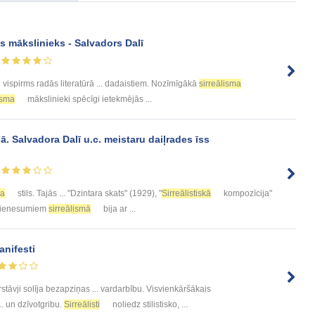
 mākslinieks - Salvadors Dalī
vispirms radās literatūrā ... dadaistiem. Nozīmīgākā
sirreālisma
isma
mākslinieki spēcīgi ietekmējās ...
ā. Salvadora Dalī u.c. meistaru daiļrades īss
ma
stils. Tajās ... "Dzintara skats" (1929), "
Sirreālistiskā
kompozīcija"
m pienesumiem
sirreālismā
bija ar ...
nifesti
stāvji solīja bezapziņas ... vardarbību. Visvienkāršākais
. un dzīvotgribu.
Sirreālisti
noliedz stilistisko, ...