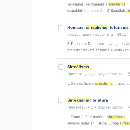
Iedalījums. Tēlotājmākslā
sirreālisms
iespaidojies ... tehnikām. 2) figurālais
si
Romāns,
sirreālisms
, futūrism
Реферат
для университета
11
5. Dadaisms Dadaisms ir avangarda virzi
protests pret kara apstākļu ieviesto kārt
Sirreālisms
Презентация
для средней школы
... 6.slaids Spāņu
sirreālisma
gleznotā
Sirreālisms
literatūrā
Презентация
для средней школы
... Francijā. Pazīstamākie
sirreālisma
ietvaros radās arī ... telpā. Eiropā
sirreā