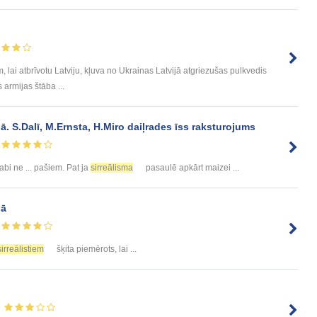
, lai atbrīvotu Latviju, kļuva no Ukrainas Latvijā atgriezušas pulkvedis
 armijas štāba ...
ā. S.Dalī, M.Ernsta, H.Miro daiļrades īss raksturojums
labi ne ... pašiem. Pat ja
sirreālisma
pasaulē apkārt maizei ...
lā
sirreālistiem
šķita piemērots, lai ...