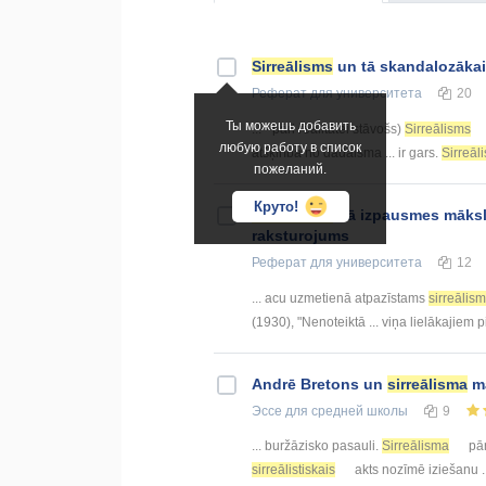
Sirreālisms
un tā skandalozākais
Реферат
для университета
20
Ты можешь добавить
... - pāri realitātei stāvošs)
Sirreālisms
любую работу в список
atšķirība no dadaisma ... ir gars.
Sirreāl
пожеланий.
Круто!
Sirreālisms
, tā izpausmes māksl
raksturojums
Реферат
для университета
12
... acu uzmetienā atpazīstams
sirreālis
(1930), "Nenoteiktā ... viņa lielākajie
Andrē Bretons un
sirreālisma
ma
Эссе
для средней школы
9
... buržāzisko pasauli.
Sirreālisma
pār
sirreālistiskais
akts nozīmē iziešanu ..