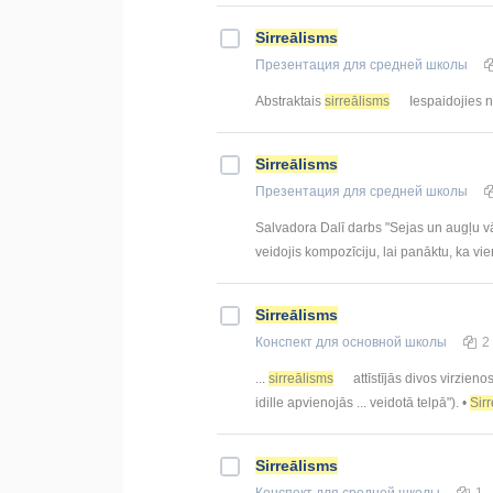
Sirreālisms
Презентация
для средней школы
Abstraktais
sirreālisms
Iespaidojies no
Sirreālisms
Презентация
для средней школы
Salvadora Dalī darbs "Sejas un augļu v
veidojis kompozīciju, lai panāktu, ka viens
Sirreālisms
Конспект
для основной школы
2
...
sirreālisms
attīstījās divos virzieno
idille apvienojās ... veidotā telpā"). •
Sir
Sirreālisms
Конспект
для средней школы
1