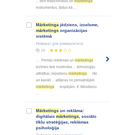
... sevī tradicionālus un
mārketinga
instrumentus, tādus kā ...
Mārketinga
jēdziens, izcelsme,
mārketings
organizācijas
sistēmā
Реферат
для университета
16
... . Pirmās reklāmas un
mārketinga
iezīmes tiek novērotas ... tehnoloģiju
attīstībai, mūsdienu
mārketinga
rīki
un kanāli ... atšķiras no pirmatnējām
mārketinga
iespējām. 4. Mūsdienu
...
Mārketings
un reklāma:
digitālais
mārketings
, sociālo
tīklu stratēģijas, reklāmas
psiholoģija