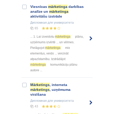
Viesnīcas
mārketinga
darbības
analīze un
mārketinga
aktivitāšu izstrāde
Дипломная
для университета
65
... 1. Lai izveidotu
mārketinga
plānu,
uzņēmums izvērtē ... un vēlmes.
Pielāgojot
mārketinga
mix
elementus, veido ... veicināt
atpazīstamību. Izstrādājot
mārketinga
komunikāciju plānu
autore ...
Mārketings
, interneta
mārketings
, uzņēmuma
virzīšana
Дипломная
для университета
43