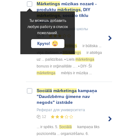
Mārketings
mūzikas nozarē -
produktu
mārketings
, DIY
mārketings
, sociālo tīklu
Ты можешь добавить
nozīme
любую работу в список
Реферат
для средней школы
пожеланий.
9
Круто!
Secinājumi •
Mārketings
ir būtiska ...
viņa darbiem. •
Mārketings
ir atslēga
uz ... palīdzības. • Liels
mārketinga
bonuss ir orģinalitāte ... . • DIY- Šī
mārketinga
mērķis ir mūziķa ...
Sociālā
mārketinga
kampaņa
"Daudzbērnu ģimene nav
negods" izstrāde
Реферат
для университета
12
... ir spēks. 5.
Sociālā
kampaņa tiks
pozicionēta ... organizēšanu. 6.