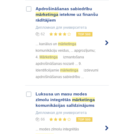
Apdrošināšanas sabiedrību
mārketinga
ietekme uz finanšu
rādītājiem
Дипломная
для университета
62
TOP 500
... kanālus un
mārketinga
komunikāciju veidus, ... apgrozījumu;
4.
Mārketinga
izmantošana
apdrošināšanas nozarē ... 9.
Identificējamie
mārketinga
izdevumi
apdrošināšanas sabiedrību ...
Luksusa un masu modes
zīmolu integrētās
mārketinga
komunikācijas salīdzinājums
Дипломная
для университета
66
TOP 500
... modes zīmolu integrētās