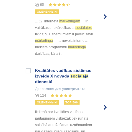
95
ОЦЕНЕННЫЙ!
... ; 2. Interneta
mārketingam
ir
vairākas priekšrocības ...
sociālajos
tīklos; 5. Uzņēmumiem ir jāveic savu
mārketinga
... neveic interneta
meklētājprogrammu
mārketinga
darbības, kā arī ...
Kvalitātes vadības sistēmas
izveide X novada
sociālajā
dienestā
Дипломная
для университета
124
ОЦЕНЕННЫЙ!
TOP 500
Ikdienā par kvalitātes vadības
jautājumiem visbiežāk tiek runāts
saistībā ar ražošanas uzņēmumiem
par dažādu preču ražošanu, un