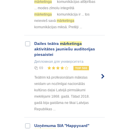
mārketinga
komunikācijas atšķirības
... modes zīmolu integrētā
mārketinga
komunikācija ir ... tos
neievieš savā
mārketinga
komunikācijas miksā. Pretēji ...
Dailes teātra
mārketinga
aktivitātes jauniešu auditorijas
piesaistei
Дипломная
для университета
69
TOP 500
Teātrim kā profesionālam mākslas
veidam un nozīmīgai nacionālās
kultūras daļai Latvijā pirmsākumi
meklējami 1868. gadā. Tātad 2018.
gadā bija gaidāma ne tikai Latvijas
Republikas ...
Uzņēmuma SIA ''Happycard''