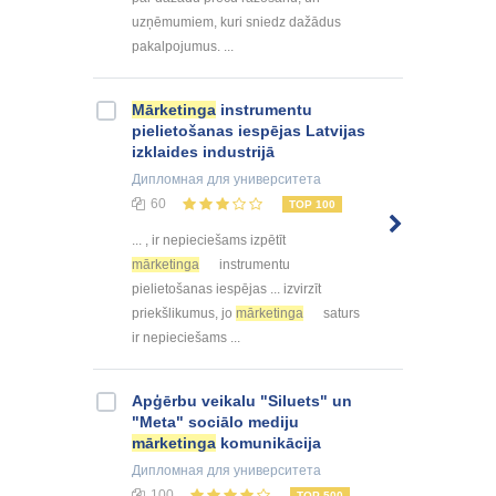
uzņēmumiem, kuri sniedz dažādus
pakalpojumus. ...
Mārketinga
instrumentu
pielietošanas iespējas Latvijas
izklaides industrijā
Дипломная
для университета
60
TOP 100
... , ir nepieciešams izpētīt
mārketinga
instrumentu
pielietošanas iespējas ... izvirzīt
priekšlikumus, jo
mārketinga
saturs
ir nepieciešams ...
Apģērbu veikalu "Siluets" un
"Meta" sociālo mediju
mārketinga
komunikācija
Дипломная
для университета
100
TOP 500