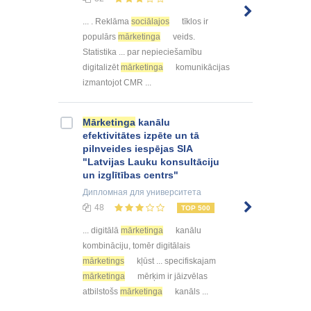
... . Reklāma
sociālajos
tīklos ir
populārs
mārketinga
veids.
Statistika ... par nepieciešamību
digitalizēt
mārketinga
komunikācijas
izmantojot CMR ...
Mārketinga
kanālu
efektivitātes izpēte un tā
pilnveides iespējas SIA
"Latvijas Lauku konsultāciju
un izglītības centrs"
Дипломная
для университета
48
TOP 500
... digitālā
mārketinga
kanālu
kombināciju, tomēr digitālais
mārketings
kļūst ... specifiskajam
mārketinga
mērķim ir jāizvēlas
atbilstošs
mārketinga
kanāls ...