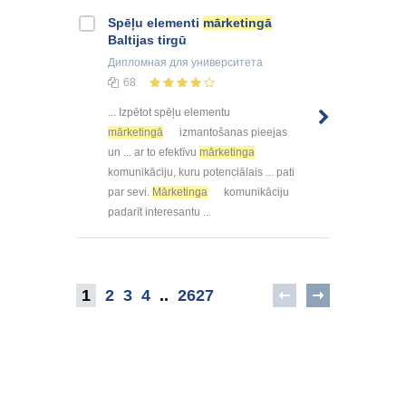
Spēļu elementi
mārketingā
Baltijas tirgū
Дипломная
для университета
68
... Izpētot spēļu elementu
mārketingā
izmantošanas pieejas
un ... ar to efektīvu
mārketinga
komunikāciju, kuru potenciālais ... pati
par sevi.
Mārketinga
komunikāciju
padarīt interesantu ...
1
2
3
4
..
2627