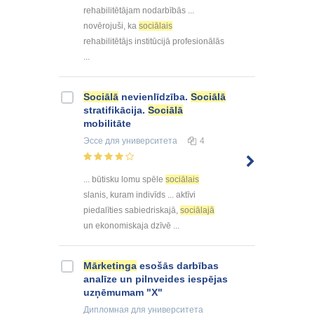
rehabilitētājam nodarbībās ...
novērojuši, ka
sociālais
rehabilitētājs institūcijā profesionālās
...
Sociālā
nevienlīdzība.
Sociālā
stratifikācija.
Sociālā
mobilitāte
Эссе
для университета
4
... būtisku lomu spēle
sociālais
slanis, kuram indivīds ... aktīvi
piedalīties sabiedriskajā,
sociālajā
un ekonomiskaja dzīvē ...
Mārketinga
esošās darbības
analīze un pilnveides iespējas
uzņēmumam "X"
Дипломная
для университета