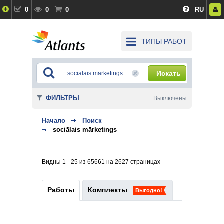
0
0
0
RU
ТИПЫ РАБОТ
Искать
ФИЛЬТРЫ
Выключены
Начало
Поиск
sociālais mārketings
Видны 1 - 25 из 65661 на 2627 страницах
Работы
Комплекты
Выгодно!