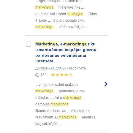
... apstiprinājās – sociālo tīklu
mārketings
ir efektīvs rīks ...
profiliem vai lapām
sociālajos
tīklos;
4. Lielu ... lietotāju sociālo tīklu
mārketingu
vērtē pozitīvi, jo ...
Mārketinga
, e-
marketinga
rīku
izmantošanas iespējas gleznu
pārdošanas veicināšanai
internetā
Дипломная
для университета
159
... zinātnieki izdod mākslas
mārketinga
grāmatas, kurās
mākslas ... . Arī e-
mārketingā
darbojas
mārketinga
likumsakarības, var ... vēlamajiem
rezultātiem. E-
mārketinga
analītika
ļauj sekmīgāk ...