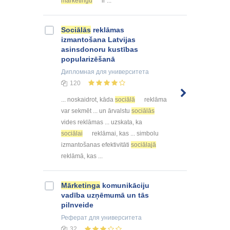
mārketingu
ir ...
Sociālās
reklāmas
izmantošana Latvijas
asinsdonoru kustības
popularizēšanā
Дипломная
для университета
120
... noskaidrot, kāda
sociālā
reklāma
var sekmēt ... un ārvalstu
sociālās
vides reklāmas ... uzskata, ka
sociālai
reklāmai, kas ... simbolu
izmantošanas efektivitāti
sociālajā
reklāmā, kas ...
Mārketinga
komunikāciju
vadība uzņēmumā un tās
pilnveide
Реферат
для университета
32