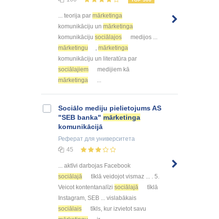
... teorija par
mārketinga
komunikāciju un
mārketinga
komunikāciju
sociālajos
medijos ...
mārketingu
,
mārketinga
komunikāciju un literatūra par
sociālajiem
medijiem kā
mārketinga
...
Sociālo mediju pielietojums AS
"SEB banka"
mārketinga
komunikācijā
Реферат
для университета
45
... aktīvi darbojas Facebook
sociālajā
tīklā veidojot vismaz ... . 5.
Veicot kontentanalīzi
sociālajā
tīklā
Instagram, SEB ... vislabākais
sociālais
tīkls, kur izvietot savu