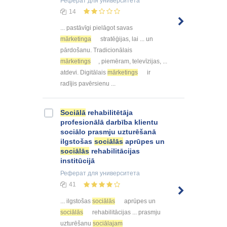
Реферат
для университета
14
... pastāvīgi pielāgot savas
mārketinga
stratēģijas, lai ... un
pārdošanu. Tradicionālais
mārketings
, piemēram, televīzijas, ...
atdevi. Digitālais
mārketings
ir
radījis pavērsienu ...
Sociālā
rehabilitētāja
profesionālā darbība klientu
sociālo prasmju uzturēšanā
ilgstošas
sociālās
aprūpes un
sociālās
rehabilitācijas
institūcijā
Реферат
для университета
41
... ilgstošas
sociālās
aprūpes un
sociālās
rehabilitācijas ... prasmju
uzturēšanu
sociālajam