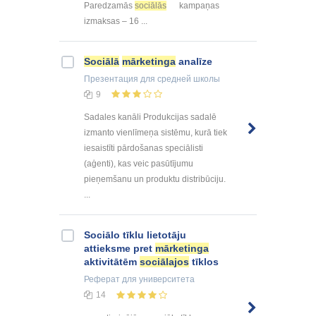
Paredzamās
sociālās
kampaņas
izmaksas – 16 ...
Sociālā
mārketinga
analīze
Презентация
для средней школы
9
Sadales kanāli Produkcijas sadalē
izmanto vienlīmeņa sistēmu, kurā tiek
iesaistīti pārdošanas speciālisti
(aģenti), kas veic pasūtījumu
pieņemšanu un produktu distribūciju.
...
Sociālo tīklu lietotāju
attieksme pret
mārketinga
aktivitātēm
sociālajos
tīklos
Реферат
для университета
14