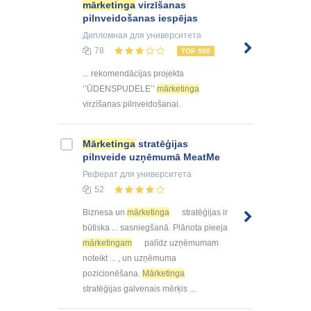
mārketinga
virzīšanas
pilnveidošanas iespējas
Дипломная
для университета
78
TOP 500
... rekomendācijas projekta
‘’ŪDENSPUDELE’’
mārketinga
virzīšanas pilnveidošanai.
Mārketinga
stratēģijas
pilnveide uzņēmumā MeatMe
Реферат
для университета
52
Biznesa un
mārketinga
stratēģijas ir
būtiska ... sasniegšanā. Plānota pieeja
mārketingam
palīdz uzņēmumam
noteikt ... , un uzņēmuma
pozicionēšana.
Mārketinga
stratēģijas galvenais mērķis ...