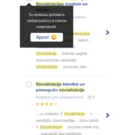
Socializācijas
institūti un
faktori
Ты можешь добавить
Реферат
для средней школы
любую работу в список
24
пожеланий.
... veidošanos rada
socializācijas
Круто!
process,
socializācijas
faktori, ...
daudzpusīgu personību.
Socializācijā
indivīds apgūst ...
resocializācija. Aprakstot
socializācijas
procesus, tiek ...
Socializācija
bērnībā un
pieaugušo
socializācija
Реферат
для университета
8
... un iestādes. 2.
Socializācija
ir
sarežģīta, daudzveidīga ... lomu izpildi.
3.
Socializācijas
process notiek visu
... , manuprāt, bez pastāvīga