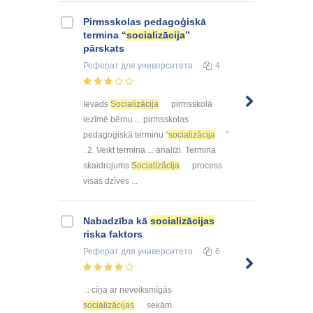
Pirmsskolas pedagoģiskā
termina “
socializācija
”
pārskats
Реферат
для университета
4
Ievads
Socializācija
pirmsskolā
iezīmē bērnu ... pirmsskolas
pedagoģiskā terminu “
socializācija
”
. 2. Veikt termina ... analīzi. Termina
skaidrojums
Socializācija
process
visas dzīves ...
Nabadzība kā
socializācijas
riska faktors
Реферат
для университета
6
... cīņa ar neveiksmīgās
socializācijas
sekām.