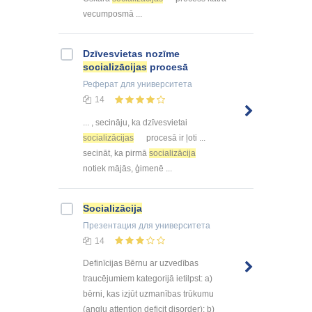
vecumposmā ...
Dzīvesvietas nozīme
socializācijas
procesā
Реферат
для университета
14
... , secināju, ka dzīvesvietai
socializācijas
procesā ir ļoti ...
secināt, ka pirmā
socializācija
notiek mājās, ģimenē ...
Socializācija
Презентация
для университета
14
Definīcijas Bērnu ar uzvedības
traucējumiem kategorijā ietilpst: a)
bērni, kas izjūt uzmanības trūkumu
(angļu attention deficit disorder); b)