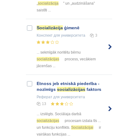
„
socializācija
” un „audzināšana”
saistīti ...
Socializācija
ģimenē
Конспект
для университета
3
... sekmīgāk noritētu bērnu
socializācijas
process, vecākiem
jācenšas ...
Etnoss jeb etniskā piederība -
nozīmīgs
socializācijas
faktors
Реферат
для университета
13
... izslēgts. Sociālaja darbā
socializācijas
procesam izdala tīs ...
un funkciju konflikts.
Socializācijai
ir
vairākas funkcijas ...