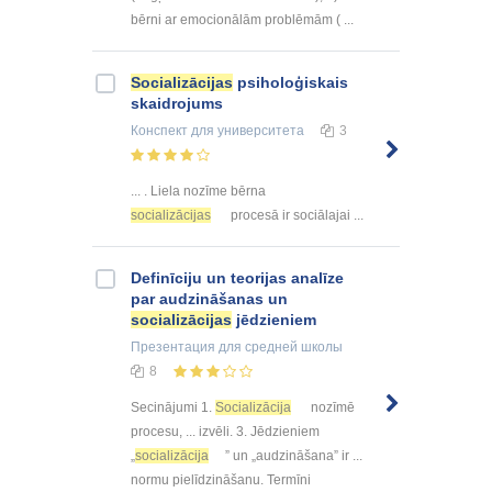
bērni ar emocionālām problēmām ( ...
Socializācijas
psiholoģiskais
skaidrojums
Конспект
для университета
3
... . Liela nozīme bērna
socializācijas
procesā ir sociālajai ...
Definīciju un teorijas analīze
par audzināšanas un
socializācijas
jēdzieniem
Презентация
для средней школы
8
Secinājumi 1.
Socializācija
nozīmē
procesu, ... izvēli. 3. Jēdzieniem
„
socializācija
” un „audzināšana” ir ...
normu pielīdzināšanu. Termīni