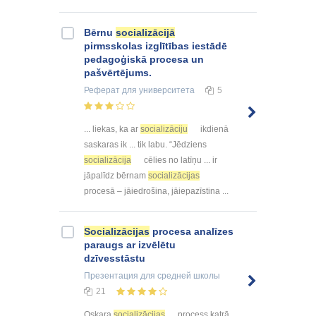
Bērnu
socializācijā
pirmsskolas izglītības iestādē
pedagoģiskā procesa un
pašvērtējums.
Реферат
для университета
5
... liekas, ka ar
socializāciju
ikdienā
saskaras ik ... tik labu. “Jēdziens
socializācija
cēlies no latīņu ... ir
jāpalīdz bērnam
socializācijas
procesā – jāiedrošina, jāiepazīstina ...
Socializācijas
procesa analīzes
paraugs ar izvēlētu
dzīvesstāstu
Презентация
для средней школы
21
Oskara
socializācijas
process katrā