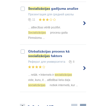
Socializācijas
gadījuma analīze
Презентация
для средней школы
11
... attiecības vērtē pozitīvi.
Socializācijas
procesu gaita
Pirmslomu ...
Globalizācijas process kā
socializācijas
faktors
Реферат
для университета
8
... retāk. • Internets ir
socializācijas
vide, kuru, it ... attīstībai liela daļa
socializācijas
notiek internetā, kur ...