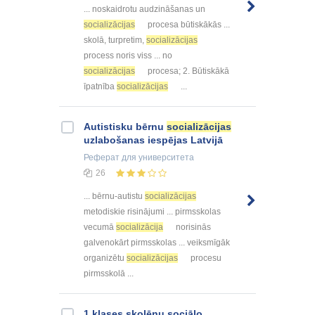
... noskaidrotu audzināšanas un
socializācijas
procesa būtiskākās ...
skolā, turpretim,
socializācijas
process noris viss ... no
socializācijas
procesa; 2. Būtiskākā
īpatnība
socializācijas
...
Autistisku bērnu
socializācijas
uzlabošanas iespējas Latvijā
Реферат
для университета
26
... bērnu-autistu
socializācijas
metodiskie risinājumi ... pirmsskolas
vecumā
socializācija
norisinās
galvenokārt pirmsskolas ... veiksmīgāk
organizētu
socializācijas
procesu
pirmsskolā ...
1.klases skolēnu sociālo