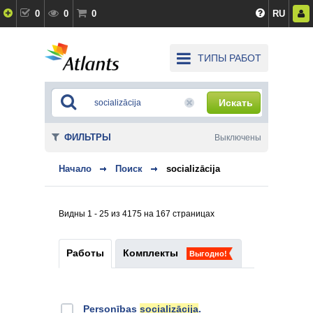
0
0
0
RU
ТИПЫ РАБОТ
Искать
ФИЛЬТРЫ
Выключены
Начало
Поиск
socializācija
Видны 1 - 25 из 4175 на 167 страницах
Работы
Комплекты
Выгодно!
Personības
socializācija
.