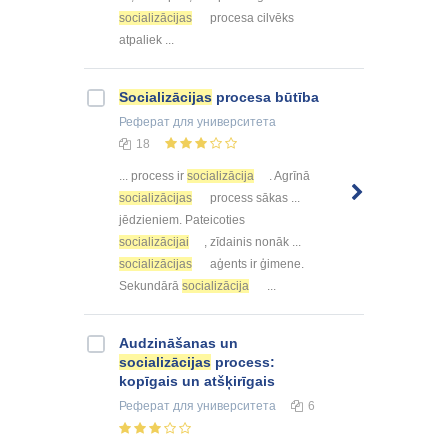
socializācijas
procesa cilvēks
atpaliek ...
Socializācijas
procesa būtība
Реферат
для университета
18
... process ir
socializācija
. Agrīnā
socializācijas
process sākas ...
jēdzieniem. Pateicoties
socializācijai
, zīdainis nonāk ...
socializācijas
aģents ir ģimene.
Sekundārā
socializācija
...
Audzināšanas un
socializācijas
process:
kopīgais un atšķirīgais
Реферат
для университета
6