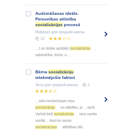
Audzināšanas ideāls.
Personības attīstība
socializācijas
procesā
Реферат
для средней школы
10
... ) un ārējie apstākļi (
socializācija
,
sabiedrība, dzīve, u ...
Bērna
socializāciju
ietekmējošie faktori
Эссе
для средней школы
2
... mēs ierobežojam viņa
socializāciju
un attīstību, jo ... darīt.
Varbūt tieši
socializācija
viņu varētu
vairāk ... kaut ko savas
socializācijas
attīstības dēļ.