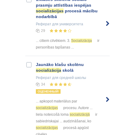
prasmju attīstības iespējas
socializācijas
procesā mācību
nodarbībā
Реферат
для университета
29
... citiem cilvēkiem. 3.
Socializācija
ir
personības tapšanas ...
Jaunāko klašu skolēnu
socializācija
skolā
Реферат
для средней школы
34
ОЦЕНЕННЫЙ!
... apkopot materiālus par
socializācijas
procesu. Autore ...
liela noteicošā loma
socializācijā
ir
sabiedriskajai ... audzināšanai, ko
socializācijas
procesā apgūst
cilvēks ...