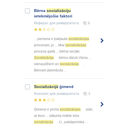
Bērna
socializāciju
ietekmējošie faktori
Реферат
для университета
6
... persona ir pakļauta
socializācijas
procesam, jo ... tikai
socializācijas
procesa gaitā ... bērna vecāki.
Socializācija
bērnu dārzā Viena ...
vienaudžiem un
socializācija
.
Bērnam jāiemācās ...
Socializācijā
ģimenē
Конспект
для университета
3
Ģimene ir pirmā
socializācijas
vide,
ar kuru ... sākuma notiek viņa
socializācija
, t.i., pakāpeniska ...