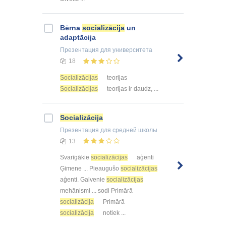
Bērna
socializācija
un
adaptācija
Презентация
для университета
18
Socializācijas
teorijas
Socializācijas
teorijas ir daudz, ...
Socializācija
Презентация
для средней школы
13
Svarīgākie
socializācijas
aģenti
Ģimene ... Pieaugušo
socializācijas
aģenti. Galvenie
socializācijas
mehānismi ... sodi Primārā
socializācija
Primārā
socializācija
notiek ...