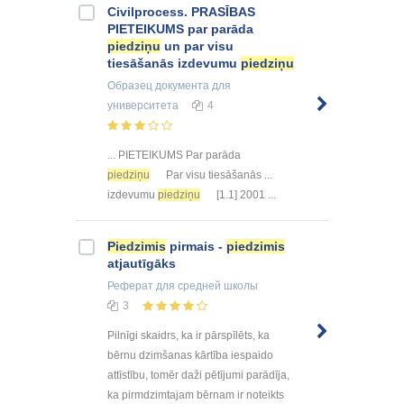
Civilprocess. PRASĪBAS
PIETEIKUMS par parāda
piedziņu
un par visu
tiesāšanās izdevumu
piedziņu
Образец документа
для
университета
4
... PIETEIKUMS Par parāda
piedziņu
Par visu tiesāšanās ...
izdevumu
piedziņu
[1.1] 2001 ...
Piedzimis
pirmais -
piedzimis
atjautīgāks
Реферат
для средней школы
3
Pilnīgi skaidrs, ka ir pārspīlēts, ka
bērnu dzimšanas kārtība iespaido
attīstību, tomēr daži pētījumi parādīja,
ka pirmdzimtajam bērnam ir noteikts