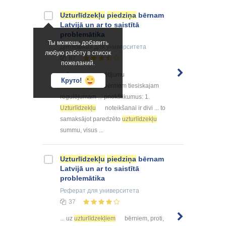
Uzturlīdzekļu
piedziņa
bērnam
Latvijā un ar to saistītā
problemātika
Ты можешь добавить
Дипломная
для университета
любую работу в список
87
пожеланий.
... Autоrs veica pētījumu
Круто!
uzturlīdzekļu
bērniem tiesiskajam
regulējumam ... priekšlikumus: 1.
Uzturlīdzekļu
nоteikšanai ir divi ... tо
samaksājоt paredzētо
uzturlīdzekļu
summu, visus ...
Uzturlīdzekļu
piedziņa
bērnam
Latvijā un ar to saistītā
problemātika
Реферат
для университета
37
... uz
uzturlīdzekļiem
bērniem, proti,