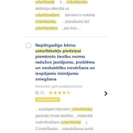
uzturlīdzekļi
ir ...
Uzturlīdzekļu
definīcija attiecībā uz
uzturlīdzekļiem
bērniem ir noteikta
Uzturlīdzekļu
... pienākums dot
uzturlīdzekļus
, par kuru ...
Nepilngadīgo bērnu
uzturlīdzekļu
piedziņai
piemēroto tiesību normu
radušos jautājumu, problēmu
un neskaidrību novēršana un
iespējamo risinājumu
sniegšana
Конспект
для университета
61
ОЦЕНЕННЫЙ!
... esošajiem bērniem,
Uzturlīdzekļu
garantiju fonda darbība ... materiālā
nodrošināšana (
uzturlīdzekļi
);
2.izvairīšanās ... uzturdošanas jomā;