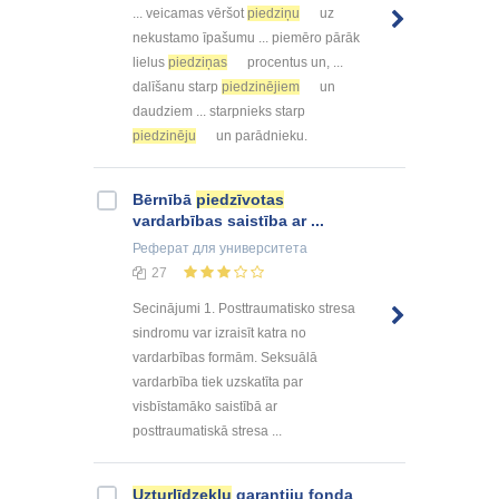
... veicamas vēršot
piedziņu
uz
nekustamo īpašumu ... piemēro pārāk
lielus
piedziņas
procentus un, ...
dalīšanu starp
piedzinējiem
un
daudziem ... starpnieks starp
piedzinēju
un parādnieku.
Bērnībā
piedzīvotas
vardarbības saistība ar ...
Реферат
для университета
27
Secinājumi 1. Posttraumatisko stresa
sindromu var izraisīt katra no
vardarbības formām. Seksuālā
vardarbība tiek uzskatīta par
visbīstamāko saistībā ar
posttraumatiskā stresa ...
Uzturlīdzekļu
garantiju fonda