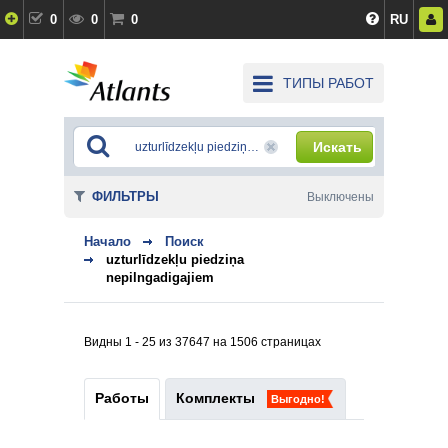
0
0
0
RU
ТИПЫ РАБОТ
Искать
ФИЛЬТРЫ
Выключены
Начало
Поиск
uzturlīdzekļu piedziņa
nepilngadigajiem
Видны 1 - 25 из 37647 на 1506 страницах
Работы
Комплекты
Выгодно!