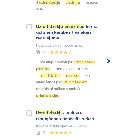
4.
uzturlīdzekļu
piedziņa
tiesiskā
ceļā.
Uzturlīdzekļu
piedziņas
bērna
uzturam kārtības tiesiskais
regulējums
Реферат
для университета
22
... prasītājs prasību par
uzturlīdzekļu
piedziņu
bērna uzturam, neskatoties
...
uzturlīdzekļu
piedziņu
vai
vienošanos par
uzturlīdzekļiem
noteikts pienākums maksāt
uzturlīdzekļus
...
Uzturlīdzekļi
- laulības
izbeigšanas tiesiskās sekas
Конспект
для средней школы
17