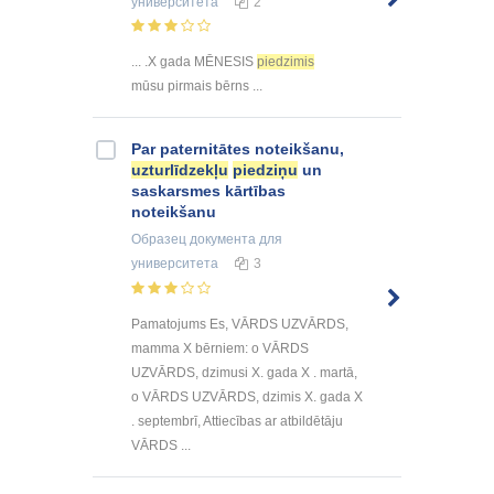
университета
2
... .X gada MĒNESIS
piedzimis
mūsu pirmais bērns ...
Par paternitātes noteikšanu,
uzturlīdzekļu
piedziņu
un
saskarsmes kārtības
noteikšanu
Образец документа
для
университета
3
Pamatojums Es, VĀRDS UZVĀRDS,
mamma X bērniem: o VĀRDS
UZVĀRDS, dzimusi X. gada X . martā,
o VĀRDS UZVĀRDS, dzimis X. gada X
. septembrī, Attiecības ar atbildētāju
VĀRDS ...