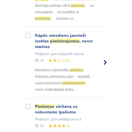
likumīga pamata vērst
piedziņu
uz
nekustamo ... un saistītas ar
piedziņas
vēršanu uz ...
Kāpēc mūsdienu jaunieši
izvēlas
piedzīvojumus
, nevis
mantas
Реферат
для средней школы
14
Mūsdienu sabiedrība
piedzīvo
būtiskas pārmaiņas gan ... ieguldīt
savos pieredzes
piedzīvojumos
,
nevis materiālajās lietās ...
Piedziņas
vēršana uz
nekustamo īpašumu
Реферат
для университета
24