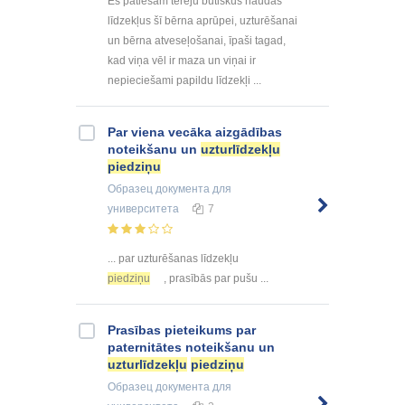
Es patiešām tērēju būtiskus naudas
līdzekļus šī bērna aprūpei, uzturēšanai
un bērna atveseļošanai, īpaši tagad,
kad viņa vēl ir maza un viņai ir
nepieciešami papildu līdzekļi ...
Par viena vecāka aizgādības
noteikšanu un
uzturlīdzekļu
piedziņu
Образец документа
для
университета
7
... par uzturēšanas līdzekļu
piedziņu
, prasībās par pušu ...
Prasības pieteikums par
paternitātes noteikšanu un
uzturlīdzekļu
piedziņu
Образец документа
для