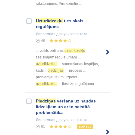
raksturojums. Pirmdzimtie ...
Uzturlīdzekļu
tiesiskais
regulējums
Дипломная
для университета
46
... veikts pētījums
uzturlīdzekļu
tiesiskajam regulējumam ...
uzturlīdzekļu
saņemšanas iespējas,
kāds ir
piedziņas
process ...
problēmjautājumi. Izpētot
uzturlīdzekļa
tiesisko regulējumu ...
Piedziņas
vēršana uz naudas
līdzekļiem un ar to saistītā
problemātika
Дипломная
для университета
61
TOP 500