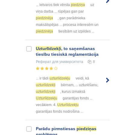
... ietvaros tiek vērsta
piedziņa
uz
viņa darba ... rūpējas gan par
piedzinēja
, gan parādnieka
maksātspējas ... procesa interesēm un
piedzinēja
tiesībām uz izpildes ...
Uzturlīdzekļi
, to saņemšanas
tiesību tiesiskā reglamentācija
Реферат
для университета
8
... ir tādi
uzturlīdzekļu
veidi, kā
uzturlīdzekļi
bērnam, ... uzturēšanu,
uzturlīdzekļi
, kurus izmaksā
Uzturlīdzekļu
garantijas fonds ...
vecākiem. 4.
Uzturlīdzekļu
garantijas fonds nodrošina ...
Parādu pirmstiesas
piedziņas
problēmas