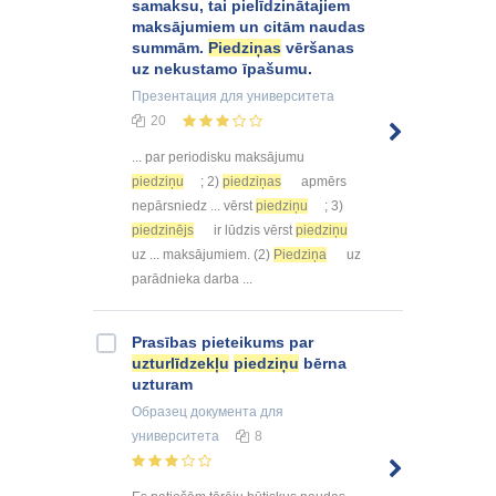
samaksu, tai pielīdzinātajiem
maksājumiem un citām naudas
summām.
Piedziņas
vēršanas
uz nekustamo īpašumu.
Презентация
для университета
20
... par periodisku maksājumu
piedziņu
; 2)
piedziņas
apmērs
nepārsniedz ... vērst
piedziņu
; 3)
piedzinējs
ir lūdzis vērst
piedziņu
uz ... maksājumiem. (2)
Piedziņa
uz
parādnieka darba ...
Prasības pieteikums par
uzturlīdzekļu
piedziņu
bērna
uzturam
Образец документа
для
университета
8