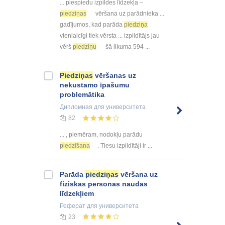
... piespiedu izpildes līdzekļa –
piedziņas
vēršana uz parādnieka ...
gadījumos, kad parāda
piedziņa
vienlaicīgi tiek vērsta ... izpildītājs jau
vērš
piedziņu
šā likuma 594 ...
Piedziņas
vēršanas uz
nekustamo īpašumu
problemātika
Дипломная
для университета
82
... , piemēram, nodokļu parādu
piedzīšana
. Tiesu izpildītāji ir ...
Parāda
piedziņas
vēršana uz
fiziskas personas naudas
līdzekļiem
Реферат
для университета
23