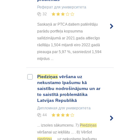
Реферат
для университета
32
Saskaņā ar PTCA datiem patērētāju
parādu portfeļa kopsumma
salīdzinājumā ar 2021.gada attiecīgo
rādītāju 1,504 mljardi eiro 2022.gadā
pieauga par 5,97 %, sasniedzot 1,594
mljrdus ...
Piedziņas
vēršana uz
nekustamo īpašumu kā
saistību nodrošinājumu un ar
to saistītā problemātika
Latvijas Republikā
Дипломная
для университета
44
... izsoles sākumcenu. 7)
Piedziņas
vēršanai uz ieķīlātu ... . 8) Vēršot
piedziņu
uz nekustamo īpašumu ...