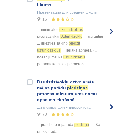
likums
Презентация
для средней школы
16
... minimālos
uzturlīdzekļus
,
jāvēršas tikai
Uzturlīdzekļu
garantiju
... griezties, ja grib
piedzīt
uzturlīdzekļus
lielākā apmērā.) ...
nosacījums, ka
uzturlīdzekļu
parādniekam tiek piemērots ...
Daudzdzīvokļu dzīvojamās
mājas parādu
piedziņas
procesa raksturojums namu
apsaimniekošanā
Дипломная
для университета
70
... prasību par parāda
piedziņu
. Kā
prakse rāda ...