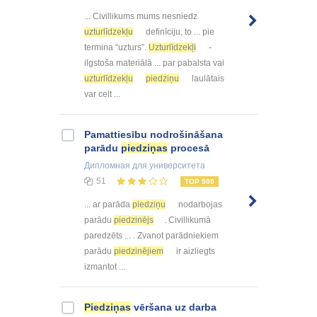
... Civillikums mums nesniedz
uzturlīdzekļu
definīciju, to ... pie
termina “uzturs”.
Uzturlīdzekļi
-
ilgstoša materiālā ... par pabalsta vai
uzturlīdzekļu
piedziņu
laulātais
var celt ...
Pamattiesību nodrošināšana
parādu
piedziņas
procesā
Дипломная
для университета
51
TOP 500
... ar parāda
piedziņu
nodarbojas
parādu
piedzinējs
. Civillikumā
paredzēts ... . Zvanot parādniekiem
parādu
piedzinējiem
ir aizliegts
izmantot ...
Piedziņas
vēršana uz darba