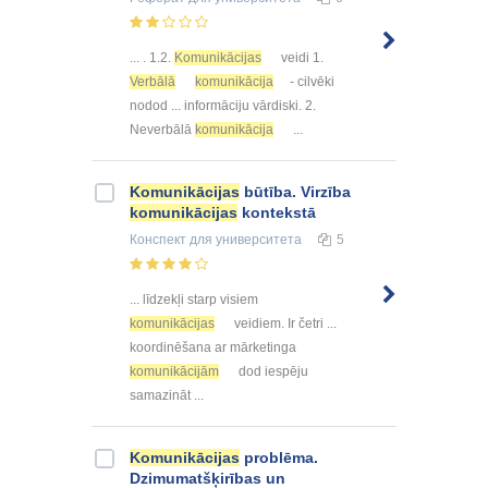
... . 1.2.
Komunikācijas
veidi 1.
Verbālā
komunikācija
- cilvēki
nodod ... informāciju vārdiski. 2.
Neverbālā
komunikācija
...
Komunikācijas
būtība. Virzība
komunikācijas
kontekstā
Конспект
для университета
5
... līdzekļi starp visiem
komunikācijas
veidiem. Ir četri ...
koordinēšana ar mārketinga
komunikācijām
dod iespēju
samazināt ...
Komunikācijas
problēma.
Dzimumatšķirības un