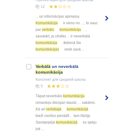
Презентация
для средней школы
12
... un informācijas apmaiņa.
Komunikācija
ir viens no ... , to sauc
par
verbālo
komunikāciju
,
savukārt, ja cilvēks ... ir neverbālā
komunikācija
. Ikdienā šie
komunikācijas
veidi savā ...
Verbālā
un neverbālā
komunikācija
Конспект
для средней школы
5
Tāpat neverbālo
komunikāciju
izmantoju diezgan daudz, ... sakāmo.
Kā arī
verbālajā
komunikācijā
bieži cenšos pierādīt ... tam līdzīgi.
Savstarpējā
komunikācijā
es spēju
ļoti ...