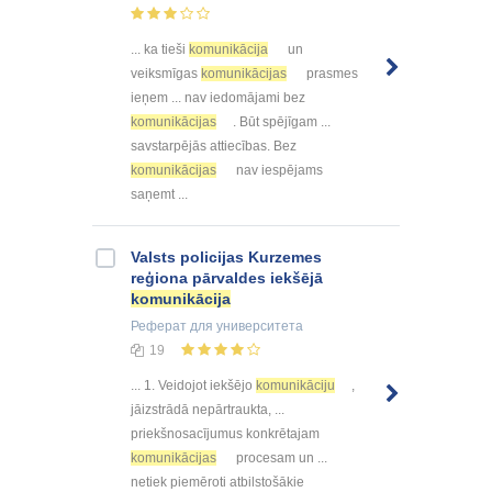
... ka tieši
komunikācija
un
veiksmīgas
komunikācijas
prasmes
ieņem ... nav iedomājami bez
komunikācijas
. Būt spējīgam ...
savstarpējās attiecības. Bez
komunikācijas
nav iespējams
saņemt ...
Valsts policijas Kurzemes
reģiona pārvaldes iekšējā
komunikācija
Реферат
для университета
19
... 1. Veidojot iekšējo
komunikāciju
,
jāizstrādā nepārtraukta, ...
priekšnosacījumus konkrētajam
komunikācijas
procesam un ...
netiek piemēroti atbilstošākie