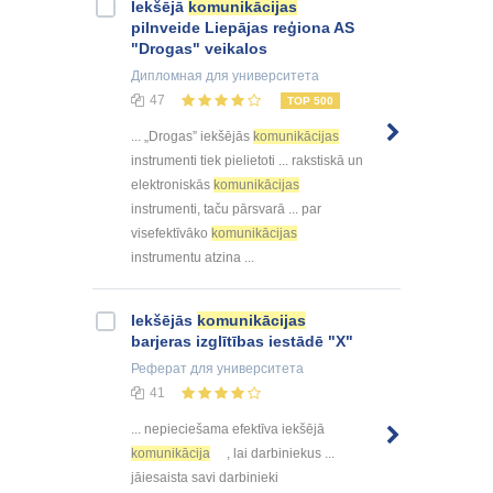
Iekšējā
komunikācijas
pilnveide Liepājas reģiona AS
"Drogas" veikalos
Дипломная
для университета
47
TOP 500
... „Drogas” iekšējās
komunikācijas
instrumenti tiek pielietoti ... rakstiskā un
elektroniskās
komunikācijas
instrumenti, taču pārsvarā ... par
visefektīvāko
komunikācijas
instrumentu atzina ...
Iekšējās
komunikācijas
barjeras izglītības iestādē "X"
Реферат
для университета
41
... nepieciešama efektīva iekšējā
komunikācija
, lai darbiniekus ...
jāiesaista savi darbinieki