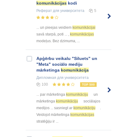
komunikācijas
kodi
Реферат
для университета
5
... un pieejas veidiem
komunikācijai
savā starpā, poti ... ,
komunikācijas
modeļus. Bez dzimuma, ...
Apģērbu veikalu "Siluets" un
"Meta" sociālo mediju
mārketinga
komunikācija
Дипломная
для университета
100
TOP 500
... par mārketinga
komunikāciju
un
mārketinga
komunikāciju
sociālajos
medijos ... sasniegt ar
komunikāciju
.
Veidojot mārketinga
komunikācijas
stratēģiju ir ...