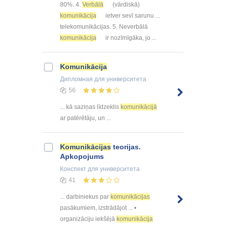
80%. 4.
Verbālā
(vārdiskā)
komunikācija
ietver sevī sarunu ...
telekomunikācijas. 5. Neverbālā
komunikācija
ir nozīmīgāka, jo ...
Komunikācija
Дипломная
для университета
56
... kā saziņas līdzeklis
komunikācijā
ar patērētāju, un ...
Komunikācijas
teorijas.
Apkopojums
Конспект
для университета
41
... darbiniekus par
komunikācijas
pasākumiem, izstrādājot ... •
organizāciju iekšējā
komunikācija