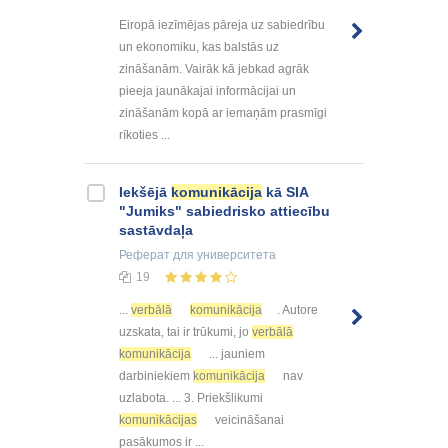
Eiropā iezīmējas pāreja uz sabiedrību
un ekonomiku, kas balstās uz
zināšanām. Vairāk kā jebkad agrāk
pieeja jaunākajai informācijai un
zināšanām kopā ar iemaņām prasmīgi
rīkoties ...
Iekšējā
komunikācija
kā SIA
"Jumiks" sabiedrisko attiecību
sastāvdaļa
Реферат
для университета
19
...
verbālā
komunikācija
. Autore
uzskata, tai ir trūkumi, jo
verbālā
komunikācija
... jauniem
darbiniekiem
komunikācija
nav
uzlabota. ... 3. Priekšlikumi
komunikācijas
veicināšanai
pasākumos ir ...