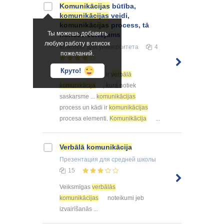
Komunikācijas
būtība,
komunikācijas
veidi,
komunikācijas
process, tā
Ты можешь добавить
norises vērtējums
любую работу в список
Конспект
для университета
4
пожеланий.
Круто!
... , pirmais veids ir
verbālā
komunikācija
, kurā notiek
saskarsme ...
komunikācijas
process un kādi ir
komunikācijas
procesa elementi.
Komunikācija
...
Verbālā
komunikācija
Презентация
для средней школы
15
Veiksmīgas
verbālās
komunikācijas
noteikumi jeb
izvairīšanās ...