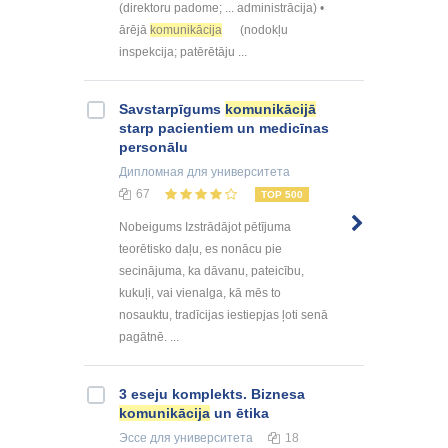
(direktoru padome; ... administrācija) •
ārējā
komunikācija
(nodokļu
inspekcija; patērētāju ...
Savstarpīgums
komunikācijā
starp pacientiem un medicīnas
personālu
Дипломная
для университета
67
TOP 500
Nobeigums Izstrādājot pētījuma
teorētisko daļu, es nonācu pie
secinājuma, ka dāvanu, pateicību,
kukuļi, vai vienalga, kā mēs to
nosauktu, tradīcijas iestiepjas ļoti senā
pagātnē. ...
3 eseju komplekts. Biznesa
komunikācija
un ētika
Эссе
для университета
18