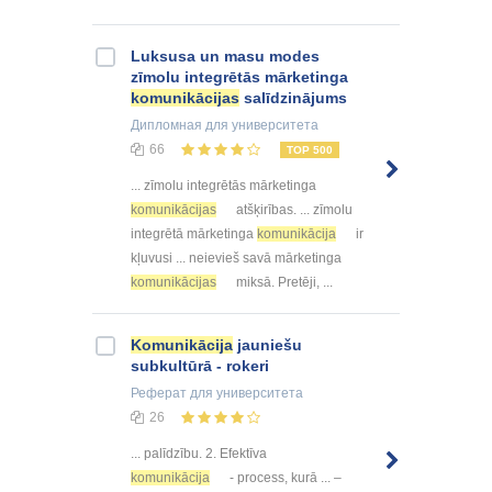
Luksusa un masu modes
zīmolu integrētās mārketinga
komunikācijas
salīdzinājums
Дипломная
для университета
66
TOP 500
... zīmolu integrētās mārketinga
komunikācijas
atšķirības. ... zīmolu
integrētā mārketinga
komunikācija
ir
kļuvusi ... neievieš savā mārketinga
komunikācijas
miksā. Pretēji, ...
Komunikācija
jauniešu
subkultūrā - rokeri
Реферат
для университета
26
... palīdzību. 2. Efektīva
komunikācija
- process, kurā ... –