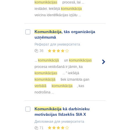
komunikācijas
procesā, lai ...
iestādei. Iekšējā
komunikācija
veicina identifikācijas izjūtu ...
Komunikācija
, tās organizācija
uzņēmumā
Реферат
для университета
36
...
komunikācijā
un
komunikācijas
procesa veidošanā ir jāmin, ka
komunikācijas
... ” iekšējā
komunikācijā
tiek izmantota gan
verbālā
komunikācija
, kas
nodrošina ...
Komunikācija
kā darbinieku
motivācijas līdzeklis SIA X
Дипломная
для университета
71