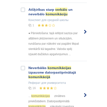
Atšķirības starp
verbālo
un
neverbālo
komunikāciju
Конспект
для средней школы
1
● Pārvietošana: tajā ietilpst saziņa par
attāliem jēdzieniem un situācijām,
runāšana par nākotni vai pagātni tikpat
vienkārši kā tagadne. Valoda spēj
izjaukt dažādus apgalvojumus ...
Neverbālās
komunikācijas
izpausme datorpastiprinātajā
komunikācijā
Реферат
для университета
16
...
komunikācijas
zinātnes
priekšstatiem. Datorpastiprinātā
komunikācija
sākotnēji izveidoja