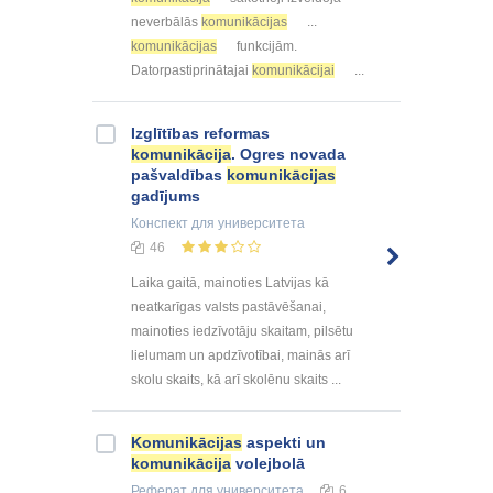
neverbālās
komunikācijas
...
komunikācijas
funkcijām.
Datorpastiprinātajai
komunikācijai
...
Izglītības reformas
komunikācija
. Ogres novada
pašvaldības
komunikācijas
gadījums
Конспект
для университета
46
Laika gaitā, mainoties Latvijas kā
neatkarīgas valsts pastāvēšanai,
mainoties iedzīvotāju skaitam, pilsētu
lielumam un apdzīvotībai, mainās arī
skolu skaits, kā arī skolēnu skaits ...
Komunikācijas
aspekti un
komunikācija
volejbolā
Реферат
для университета
6