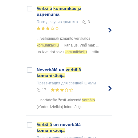
Verbālā
komunikācija
uzņēmumā
Эссе
для университета
3
... veiksmīgāk izmanto vertikālos
komunikāciju
kanālus. Viņš māk ...
un izveidot savu
komunikāciju
stilu.
Neverbālā un
verbālā
komunikācija
Презентация
для средней школы
17
... norādošie žesti -akcentē
verbālo
(vārdos izteikto) informāciju ...
Verbālā
un neverbālā
komunikācija