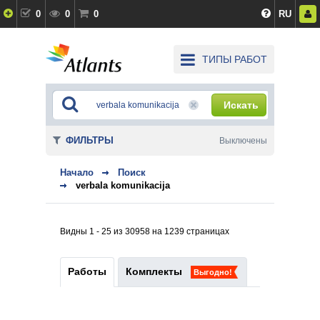
0
0
0
RU
ТИПЫ РАБОТ
Искать
ФИЛЬТРЫ
Выключены
Начало
Поиск
verbala komunikacija
Видны 1 - 25 из 30958 на 1239 страницах
Работы
Комплекты
Выгодно!