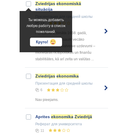
Zviedrijas
ekonomiskā
situācija
Презентация
для средней школы
Ты можешь добавить
14
любую работу в список
пожеланий.
Par banku Dibināta 1668. gadā,
padarot to par pasaulē vecāko
Круто!
Centrālo banku Galvenie uzdevumi –
monetārās rīcībpolitikas un finanšu
stabilitiātes, kā arī zelta un valūtas ...
Zviedrijas
ekonomika
Презентация
для средней школы
6
Nav pieejams.
Aprites
ekonomika
Zviedrijā
Реферат
для университета
11