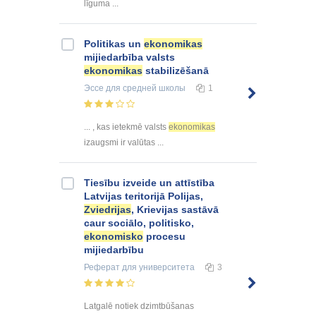
līguma ...
Politikas un
ekonomikas
mijiedarbība valsts
ekonomikas
stabilizēšanā
Эссе
для средней школы
1
... , kas ietekmē valsts
ekonomikas
izaugsmi ir valūtas ...
Tiesību izveide un attīstība
Latvijas teritorijā Polijas,
Zviedrijas
, Krievijas sastāvā
caur sociālo, politisko,
ekonomisko
procesu
mijiedarbību
Реферат
для университета
3
Latgalē notiek dzimtbūšanas