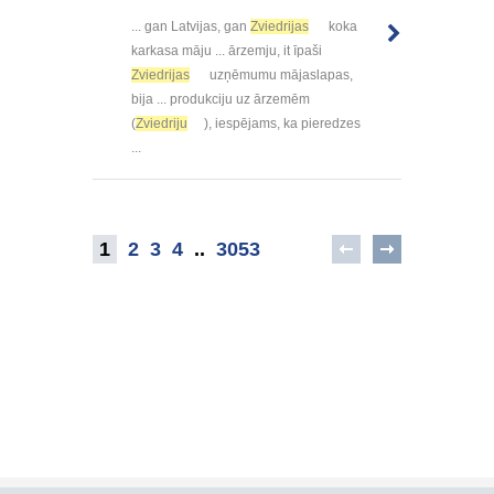
... gan Latvijas, gan
Zviedrijas
koka
karkasa māju ... ārzemju, it īpaši
Zviedrijas
uzņēmumu mājaslapas,
bija ... produkciju uz ārzemēm
(
Zviedriju
), iespējams, ka pieredzes
...
1
2
3
4
..
3053