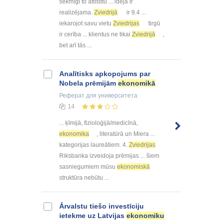
sekmīgi to attīstītu ... ideja ir
realizējama.
Zviedrijā
ir 9.4 ...
iekarojot savu vietu
Zviedrijas
tirgū
ir cerība ... klientus ne tikai
Zviedrijā
,
bet arī tās ...
Analītisks apkopojums par
Nobela prēmijām
ekonomikā
Реферат
для университета
14
... ķīmijā, fizioloģijā/medicīnā,
ekonomika
, literatūrā un Miera ...
kategorijas laureātiem. 4.
Zviedrijas
Riksbanka izveidoja prēmijas ... šiem
sasniegumiem mūsu
ekonomiskā
struktūra nebūtu ...
Ārvalstu tiešo investīciju
ietekme uz Latvijas
ekonomiku