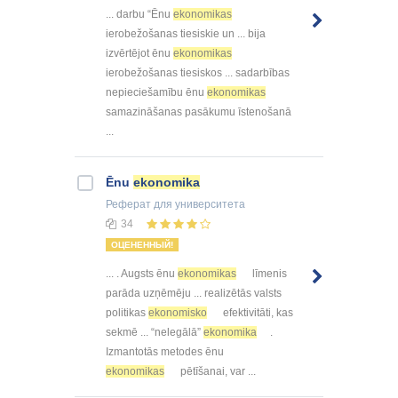
... darbu “Ēnu
ekonomikas
ierobežošanas tiesiskie un ... bija
izvērtējot ēnu
ekonomikas
ierobežošanas tiesiskos ... sadarbības
nepieciešamību ēnu
ekonomikas
samazināšanas pasākumu īstenošanā
...
Ēnu
ekonomika
Реферат
для университета
34
ОЦЕНЕННЫЙ!
... . Augsts ēnu
ekonomikas
līmenis
parāda uzņēmēju ... realizētās valsts
politikas
ekonomisko
efektivitāti, kas
sekmē ... “nelegālā”
ekonomika
.
Izmantotās metodes ēnu
ekonomikas
pētīšanai, var ...