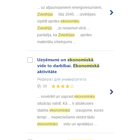
... uz atjaunojamiem energoresursiem,
Zviedrijai
līdz 2045. ... izvēlējies
izpētīt aprites
ekonomiku
Zviedrijā
, jo neņemot vērā ...
parādīja, ka
Zviedrijas
aprites
materiālu izlietojums ...
Uzņēmumi un
ekonomiskā
vide to darbībai.
Ekonomiskā
aktivitāte
Реферат
для университета
38
... novērtēt un saprast
ekonomisko
situāciju valstī. Kā ... ir atsākusies
stabila
ekonomiskā
izaugsme, kuras
tempi ... nepieciešams veidot tādu
ekonomisko
vidu un apstākļus ...