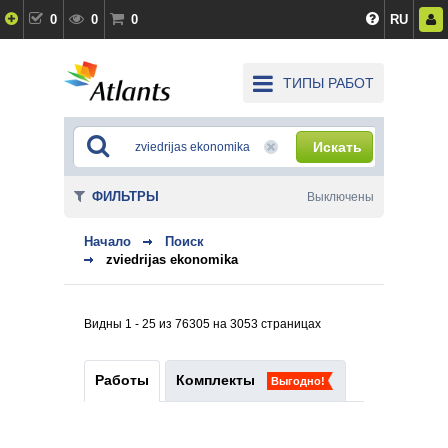
0
0
0
RU
ТИПЫ РАБОТ
Искать
ФИЛЬТРЫ
Выключены
Начало
Поиск
zviedrijas ekonomika
Видны 1 - 25 из 76305 на 3053 страницах
Работы
Комплекты
Выгодно!