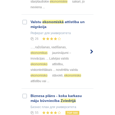
starptautiskie
ekonomiskie
sakari, jo
neviena ...
Valstu
ekonomiskā
attīstība un
migrācija
Реферат
для университета
26
... , ražošanas, vadīšanas,
ekonomikas
jauninājumi –
inovācijas. ... Latvijas valsts
ekonomisko
attīstību,
viskonkrētākais ... novērtētu valstu
ekonomisko
stāvokli,
ekonomisko
attīstību vai ...
Biznesa plāns - koka karkasu
māju būvniecība
Zviedrijā
Бизнес план
для университета
55
TOP 500