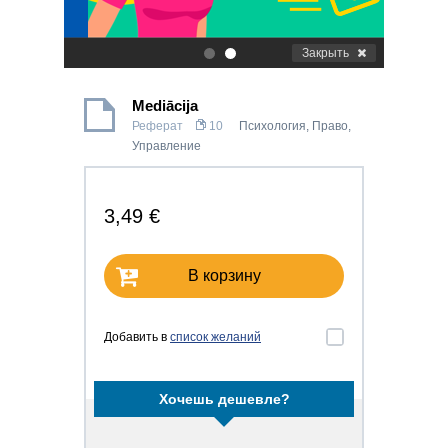
Закрыть
.
.
Mediācija
Реферат
10
Психология
,
Право
,
Управление
3,49 €
В корзину
Добавить в
список желаний
Хочешь дешевле?