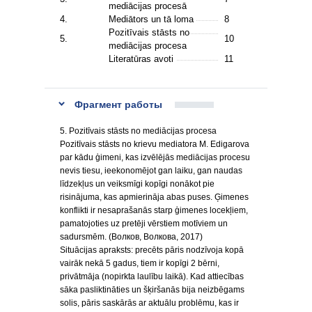
mediācijas procesā
4.
Mediātors un tā loma
8
Pozitīvais stāsts no
5.
10
mediācijas procesa
Literatūras avoti
11
Фрагмент работы
5. Pozitīvais stāsts no mediācijas procesa
Pozitīvais stāsts no krievu mediatora M. Edigarova
par kādu ģimeni, kas izvēlējās mediācijas procesu
nevis tiesu, ieekonomējot gan laiku, gan naudas
līdzekļus un veiksmīgi kopīgi nonākot pie
risinājuma, kas apmierināja abas puses. Ģimenes
konflikti ir nesaprašanās starp ģimenes locekļiem,
pamatojoties uz pretēji vērstiem motīviem un
sadursmēm. (Волков, Волковa, 2017)
Situācijas apraksts: precēts pāris nodzīvoja kopā
vairāk nekā 5 gadus, tiem ir kopīgi 2 bērni,
privātmāja (nopirkta laulību laikā). Kad attiecības
sāka pasliktināties un šķiršanās bija neizbēgams
solis, pāris saskārās ar aktuālu problēmu, kas ir