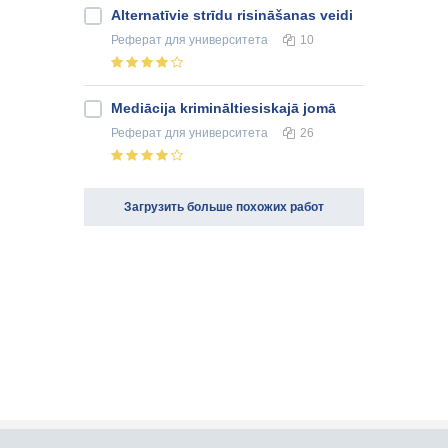
Alternatīvie strīdu risināšanas veidi
Реферат
для университета
10
Mediācija krimināltiesiskajā jomā
Реферат
для университета
26
Загрузить больше похожих работ