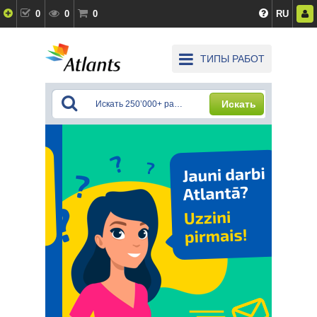
0
0
0
RU
ТИПЫ РАБОТ
Искать