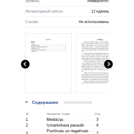
Уровень:
Университет
Литературный список:
12 единиц
Ссылки:
Не использованы
Содержание
Nr.
Название главы
Стр.
1.
Mediācija
3
2.
Izmantošana pasaulē
4
Pozitīvais un negatīvais
3.
7