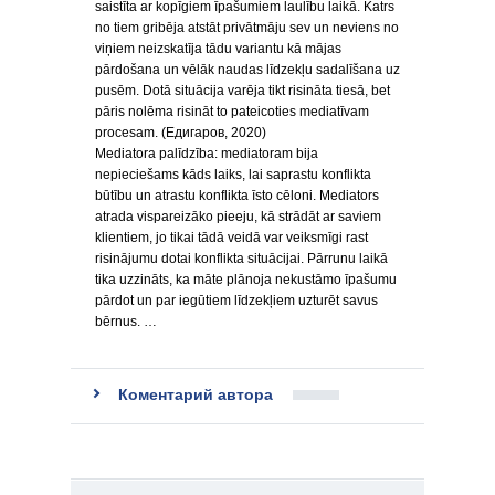
saistīta ar kopīgiem īpašumiem laulību laikā. Katrs
no tiem gribēja atstāt privātmāju sev un neviens no
viņiem neizskatīja tādu variantu kā mājas
pārdošana un vēlāk naudas līdzekļu sadalīšana uz
pusēm. Dotā situācija varēja tikt risināta tiesā, bet
pāris nolēma risināt to pateicoties mediatīvam
procesam. (Едигаров, 2020)
Mediatora palīdzība: mediatoram bija
nepieciešams kāds laiks, lai saprastu konflikta
būtību un atrastu konflikta īsto cēloni. Mediators
atrada vispareizāko pieeju, kā strādāt ar saviem
klientiem, jo tikai tādā veidā var veiksmīgi rast
risinājumu dotai konflikta situācijai. Pārrunu laikā
tika uzzināts, ka māte plānoja nekustāmo īpašumu
pārdot un par iegūtiem līdzekļiem uzturēt savus
bērnus. …
Коментарий автора