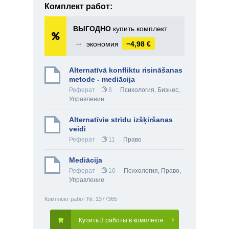
Комплект работ:
ВЫГОДНО
купить комплект
➞
экономия
−4,98 €
Alternatīvā konfliktu risināšanas
metode - mediācija
Реферат
8
Психология
,
Бизнес
,
Управление
Alternatīvie strīdu izšķiršanas
veidi
Реферат
11
Право
Mediācija
Реферат
10
Психология
,
Право
,
Управление
Комплект работ Nr. 1377365
Купить 3 работы в комплекте