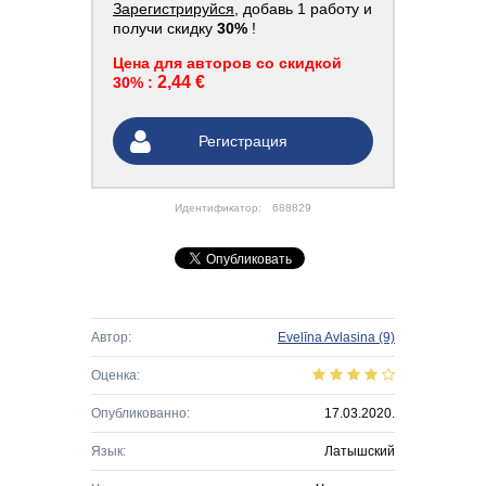
Зарегистрируйся
, добавь 1 работу и
получи скидку
30%
!
Цена для авторов со скидкой
2,44 €
30% :
Регистрация
Идентификатор:
688829
Автор:
Evelīna Avlasina
(9)
Оценка:
Опубликованно:
17.03.2020.
Язык:
Латышский