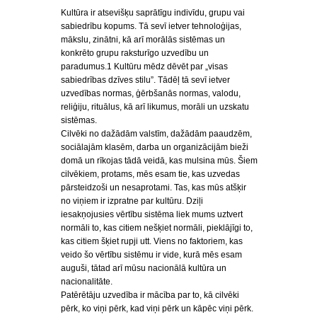
Kultūra ir atsevišķu saprātīgu indivīdu, grupu vai
sabiedrību kopums. Tā sevī ietver tehnoloģijas,
mākslu, zinātni, kā arī morālās sistēmas un
konkrēto grupu raksturīgo uzvedību un
paradumus.1 Kultūru mēdz dēvēt par „visas
sabiedrības dzīves stilu”. Tādēļ tā sevī ietver
uzvedības normas, ģērbšanās normas, valodu,
reliģiju, rituālus, kā arī likumus, morāli un uzskatu
sistēmas.
Cilvēki no dažādām valstīm, dažādām paaudzēm,
sociālajām klasēm, darba un organizācijām bieži
domā un rīkojas tādā veidā, kas mulsina mūs. Šiem
cilvēkiem, protams, mēs esam tie, kas uzvedas
pārsteidzoši un nesaprotami. Tas, kas mūs atšķir
no viņiem ir izpratne par kultūru. Dziļi
iesakņojusies vērtību sistēma liek mums uztvert
normāli to, kas citiem nešķiet normāli, pieklājīgi to,
kas citiem šķiet rupji utt. Viens no faktoriem, kas
veido šo vērtību sistēmu ir vide, kurā mēs esam
auguši, tātad arī mūsu nacionālā kultūra un
nacionalitāte.
Patērētāju uzvedība ir mācība par to, kā cilvēki
pērk, ko viņi pērk, kad viņi pērk un kāpēc viņi pērk.