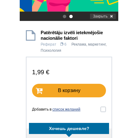
Закрыть
.
.
Patērētāju izvēli ietekmējošie
nacionālie faktori
Реферат
6
Реклама, маркетинг
,
Психология
1,99 €
В корзину
Добавить в
список желаний
Хочешь дешевле?