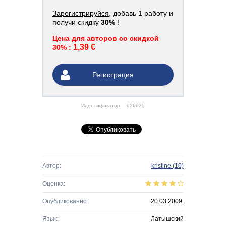
Зарегистрируйся
, добавь 1 работу и
получи скидку
30%
!
Цена для авторов со скидкой
1,39 €
30% :
Регистрация
Идентификатор:
626625
Автор:
kristine
(10)
Оценка:
Опубликованно:
20.03.2009.
Язык:
Латышский