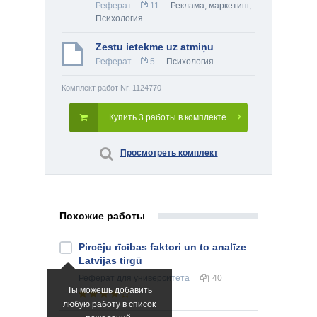
Реферат
11
Реклама, маркетинг
,
Психология
Žestu ietekme uz atmiņu
Реферат
5
Психология
Комплект работ Nr. 1124770
Купить 3 работы в комплекте
Просмотреть комплект
Похожие работы
Pircēju rīcības faktori un to analīze
Latvijas tirgū
Реферат
для университета
40
Ты можешь добавить
любую работу в список