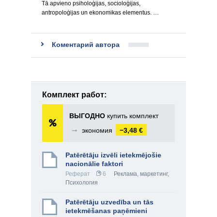
Tā apvieno psiholoģijas, socioloģijas,
antropoloģijas un ekonomikas elementus. …
Коментарий автора
Комплект работ:
ВЫГОДНО
купить комплект
➞
экономия
−3,48 €
Patērētāju izvēli ietekmējošie
nacionālie faktori
Реферат
6
Реклама, маркетинг
,
Психология
Patērētāju uzvedība un tās
ietekmēšanas paņēmieni