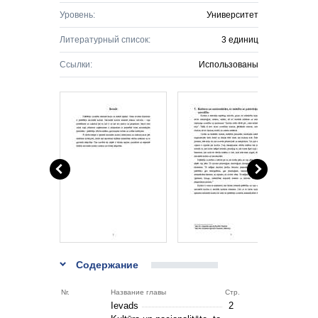
Уровень:
Университет
Литературный список:
3 единиц
Ссылки:
Использованы
Содержание
Nr.
Название главы
Стр.
Ievads
2