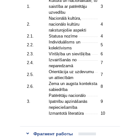
Kultūra un nacionalitāte, to
1.
saistība ar patērētāju
3
uzvedību
Nacionālā kultūra,
2.
nacionālo kultūru
4
raksturojošie aspekti
2.1.
Statusa nozīme
4
Individuālisms un
2.2.
5
kolektīvisms
2.3.
Vīrišķība un sievišķība
6
Izvairīšanās no
2.4.
7
neparedzamā
Orientācija uz uzdevumu
2.5.
7
un attiecībām
Zema un augsta konteksta
2.6.
8
sabiedrība
Patērētāju nacionālo
3.
īpatnību apzināšanās
9
nepieciešamība
Izmantotā literatūra
10
Фрагмент работы