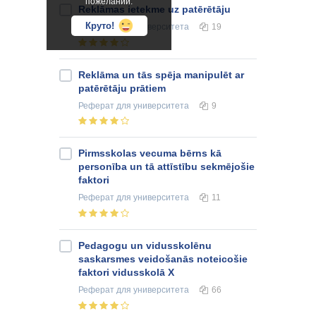
пожеланий.
Reklāmas ietekme uz patērētāju
Круто!
Реферат
для университета
19
Reklāma un tās spēja manipulēt ar
patērētāju prātiem
Реферат
для университета
9
Pirmsskolas vecuma bērns kā
personība un tā attīstību sekmējošie
faktori
Реферат
для университета
11
Pedagogu un vidusskolēnu
saskarsmes veidošanās noteicošie
faktori vidusskolā X
Реферат
для университета
66