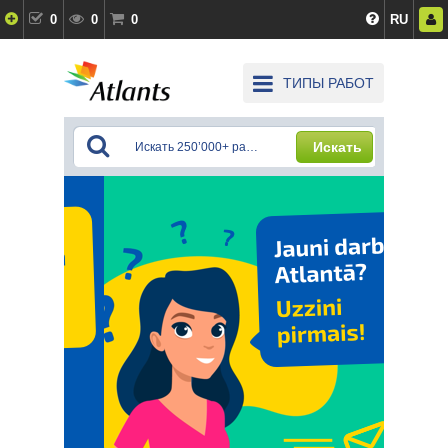
0
0
0
RU
ТИПЫ РАБОТ
Искать