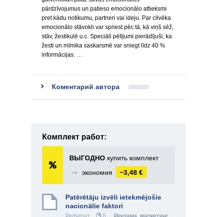
pārdzīvojumus un patieso emocionālo attieksmi
pret kādu notikumu, partneri vai ideju. Par cilvēka
emocionālo stāvokli var spriest pēc tā, kā viņš sēž,
stāv, žestikulē u.c. Speciāli pētījumi pierādījuši, ka
žesti un mīmika saskarsmē var sniegt līdz 40 %
informācijas. …
Коментарий автора
Комплект работ:
ВЫГОДНО
купить комплект
➞
экономия
−3,48 €
Patērētāju izvēli ietekmējošie
nacionālie faktori
Реферат
6
Реклама, маркетинг
,