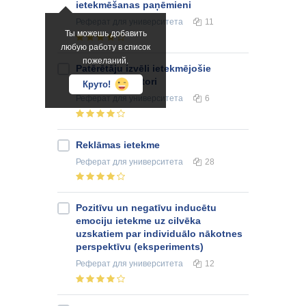
ietekmēšanas paņēmieni
Реферат
для университета
11
Ты можешь добавить
любую работу в список
пожеланий.
Patērētāju izvēli ietekmējošie
nacionālie faktori
Круто!
Реферат
для университета
6
Reklāmas ietekme
Реферат
для университета
28
Pozitīvu un negatīvu inducētu
emociju ietekme uz cilvēka
uzskatiem par individuālo nākotnes
perspektīvu (eksperiments)
Реферат
для университета
12