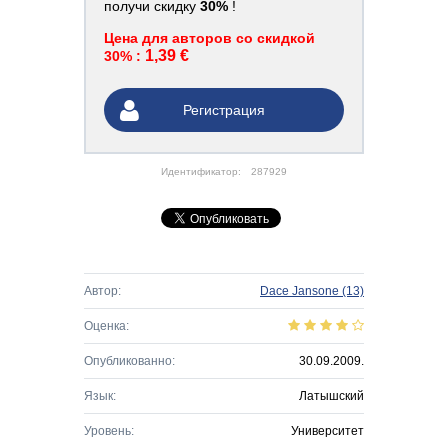
получи скидку
30%
!
Цена для авторов со скидкой
1,39 €
30% :
Регистрация
Идентификатор:
287929
Автор:
Dace Jansone
(13)
Оценка:
Опубликованно:
30.09.2009.
Язык:
Латышский
Уровень:
Университет