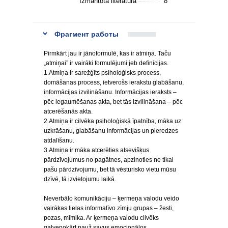
Izmantotā literatūra
8
Фрагмент работы
Pirmkārt jau ir jānoformulē, kas ir atmiņa. Taču
„atmiņai” ir vairāki formulējumi jeb definīcijas.
1.Atmiņa ir sarežģīts psiholoģisks process,
domāšanas process, ietverošs ierakstu glabāšanu,
informācijas izvilināšanu. Informācijas ieraksts –
pēc iegaumēšanas akta, bet tās izvilināšana – pēc
atcerēšanās akta.
2.Atmiņa ir cilvēka psiholoģiskā īpatnība, māka uz
uzkrāšanu, glabāšanu informācijas un pieredzes
atdalīšanu.
3.Atmiņa ir māka atcerēties atsevišķus
pārdzīvojumus no pagātnes, apzinoties ne tikai
pašu pārdzīvojumu, bet tā vēsturisko vietu mūsu
dzīvē, tā izvietojumu laikā.
Neverbālo komunikāciju – ķermeņa valodu veido
vairākas lielas informatīvo zīmju grupas – žesti,
pozas, mīmika. Ar ķermeņa valodu cilvēks
galvenokārt pauž savus emocionālos