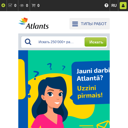
0
0
0
RU
ТИПЫ РАБОТ
Искать