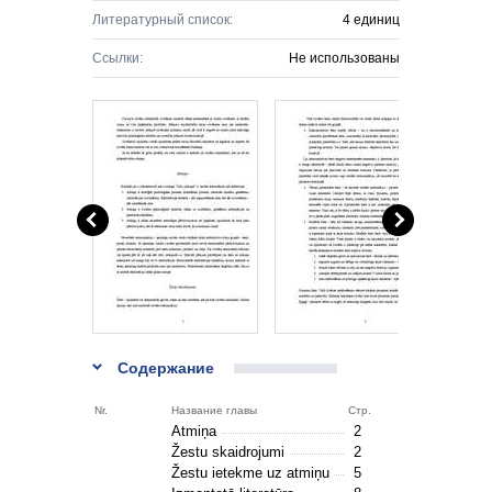
Литературный список:
4 единиц
Ссылки:
Не использованы
Содержание
Nr.
Название главы
Стр.
Atmiņa
2
Žestu skaidrojumi
2
Žestu ietekme uz atmiņu
5