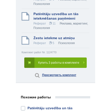
Психология
Patērētāju uzvedība un tās
ietekmēšanas paņēmieni
Реферат
11
Реклама, маркетинг
,
Психология
Žestu ietekme uz atmiņu
Реферат
5
Психология
Комплект работ Nr. 1124770
Купить 3 работы в комплекте
Просмотреть комплект
Похожие работы
Patērētāju uzvedība un tās