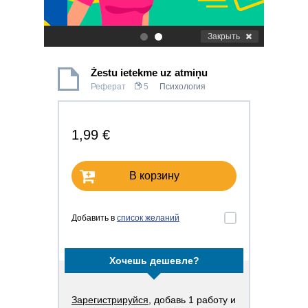
Закрыть
.
.
Žestu ietekme uz atmiņu
Реферат
5
Психология
1,99 €
В корзину
Добавить в
список желаний
Хочешь дешевле?
Зарегистрируйся
, добавь 1 работу и