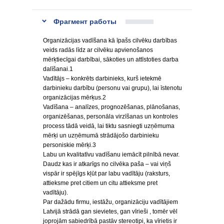
Фрагмент работы
Organizācijas vadīšana kā īpašs cilvēku darbības
veids radās līdz ar cilvēku apvienošanos
mērķtiecīgai darbībai, sākoties un attīstoties darba
dalīšanai.1
Vadītājs – konkrēts darbinieks, kurš ietekmē
darbinieku darbību (personu vai grupu), lai īstenotu
organizācijas mērķus.2
Vadīšana – analīzes, prognozēšanas, plānošanas,
organizēšanas, personāla virzīšanas un kontroles
process tādā veidā, lai tiktu sasniegti uzņēmuma
mērķi un uzņēmumā strādājošo darbinieku
personiskie mērķi.3
Labu un kvalitatīvu vadīšanu iemācīt pilnībā nevar.
Daudz kas ir atkarīgs no cilvēka paša – vai viņš
vispār ir spējīgs kļūt par labu vadītāju (raksturs,
attieksme pret citiem un citu attieksme pret
vadītāju).
Par dažādu firmu, iestāžu, organizāciju vadītājiem
Latvijā strādā gan sievietes, gan vīrieši , tomēr vēl
joprojām sabiedrībā pastāv stereotipi, ka vīrietis ir