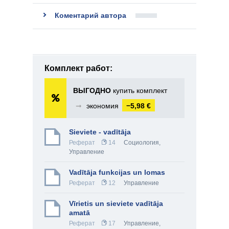
Коментарий автора
Комплект работ:
ВЫГОДНО
купить комплект
➞
экономия
−5,98 €
Sieviete - vadītāja
Реферат
14
Социология
,
Управление
Vadītāja funkcijas un lomas
Реферат
12
Управление
Vīrietis un sieviete vadītāja
amatā
Реферат
17
Управление
,