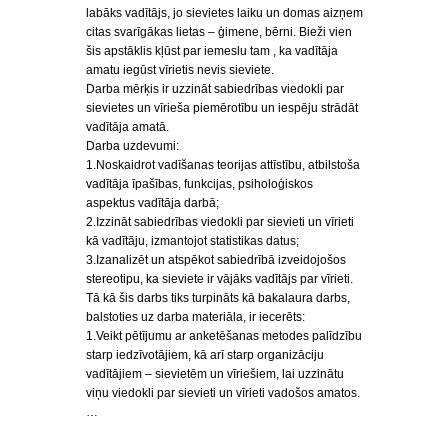
labāks vadītājs, jo sievietes laiku un domas aizņem
citas svarīgākas lietas – ģimene, bērni. Bieži vien
šis apstāklis kļūst par iemeslu tam , ka vadītāja
amatu iegūst vīrietis nevis sieviete.
Darba mērķis ir uzzināt sabiedrības viedokli par
sievietes un vīrieša piemērotību un iespēju strādāt
vadītāja amatā.
Darba uzdevumi:
1.Noskaidrot vadīšanas teorijas attīstību, atbilstoša
vadītāja īpašības, funkcijas, psiholoģiskos
aspektus vadītāja darbā;
2.Izzināt sabiedrības viedokli par sievieti un vīrieti
kā vadītāju, izmantojot statistikas datus;
3.Izanalizēt un atspēkot sabiedrībā izveidojošos
stereotipu, ka sieviete ir vājāks vadītājs par vīrieti.
Tā kā šis darbs tiks turpināts kā bakalaura darbs,
balstoties uz darba materiāla, ir iecerēts:
1.Veikt pētījumu ar anketēšanas metodes palīdzību
starp iedzīvotājiem, kā arī starp organizāciju
vadītājiem – sievietēm un vīriešiem, lai uzzinātu
viņu viedokli par sievieti un vīrieti vadošos amatos.
…