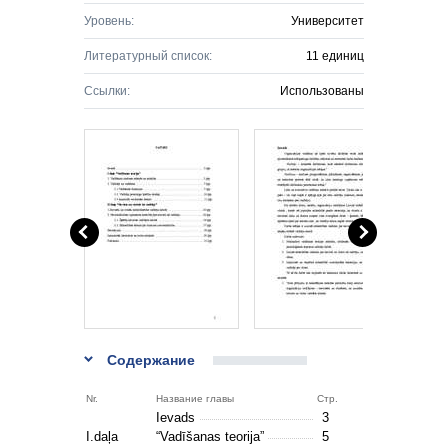
Уровень:
Университет
Литературный список:
11 единиц
Ссылки:
Использованы
Содержание
Nr.
Название главы
Стр.
Ievads
3
I.daļa
“Vadīšanas teorija”
5