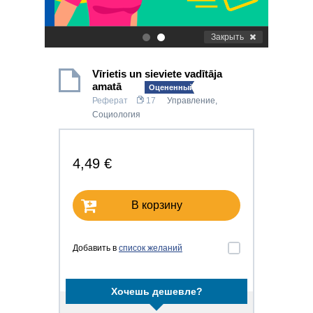
Закрыть
.
.
Vīrietis un sieviete vadītāja
amatā
Оцененный!
Реферат
17
Управление
,
Социология
4,49 €
В корзину
Добавить в
список желаний
Хочешь дешевле?