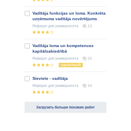
Vadītāja funkcijas un loma. Konkrēta
uzņēmuma vadītāja novērtējums
Реферат
для университета
13
Vadītāja loma un kompetences
kapitālsabiedrībā
Реферат
для университета
23
ОЦЕНЕННЫЙ!
Sieviete - vadītāja
Реферат
для университета
14
Загрузить больше похожих работ