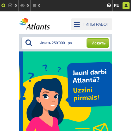
0
0
0
RU
ТИПЫ РАБОТ
Искать