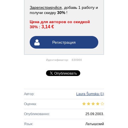
Зарегистрируйся
, добавь 1 работу и
получи скидку
30%
!
Цена для авторов со скидкой
3,14 €
30% :
Регистрация
Идентификатор:
830966
Автор:
Laura Šumska
(1)
Оценка:
Опубликованно:
25.09.2003.
Язык:
Латышский