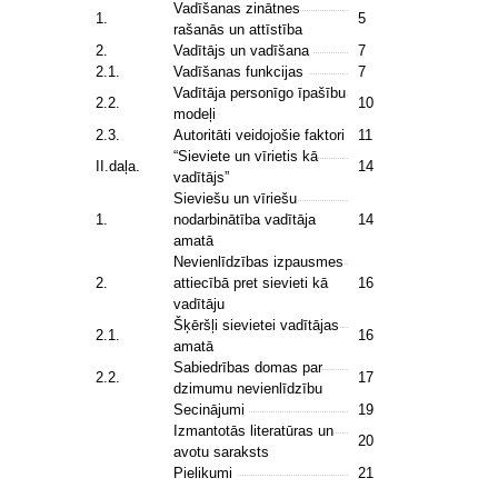
Vadīšanas zinātnes
1.
5
rašanās un attīstība
2.
Vadītājs un vadīšana
7
2.1.
Vadīšanas funkcijas
7
Vadītāja personīgo īpašību
2.2.
10
modeļi
2.3.
Autoritāti veidojošie faktori
11
“Sieviete un vīrietis kā
II.daļa.
14
vadītājs”
Sieviešu un vīriešu
1.
nodarbinātība vadītāja
14
amatā
Nevienlīdzības izpausmes
2.
attiecībā pret sievieti kā
16
vadītāju
Šķēršļi sievietei vadītājas
2.1.
16
amatā
Sabiedrības domas par
2.2.
17
dzimumu nevienlīdzību
Secinājumi
19
Izmantotās literatūras un
20
avotu saraksts
Pielikumi
21