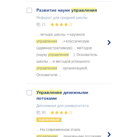
Развитие науки
управления
Реферат
для средней школы
21
... четыре школы: • научного
управления
; • классическую
(административную) ... методов
(науку
управления
). Основатель
школы ... и методов успешного
управления
организацией.
Основатели ...
Управление
денежными
потоками
Дипломная
для университета
90
ОЦЕНЕННЫЙ!
... На современном этапе
управлению
денежными потоками