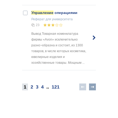
Управление
операциями
Реферат
для университета
23
Вывод Товарная номенклатура
фирмы «Avon» исключительно
разно¬образна и состоит, из 1300
товаров, в числе которых косметика,
ювелирные изделия и
хозяйственные товары. Мощным ...
1
2
3
4
..
121