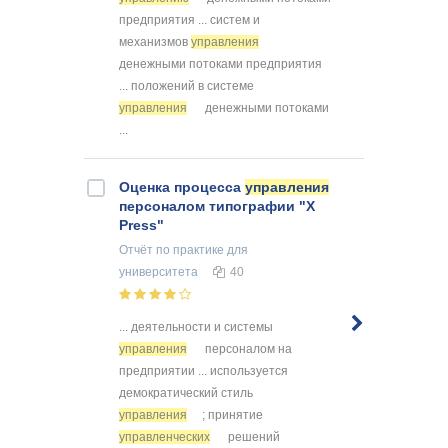
предприятия ... систем и
механизмов
управления
денежными потоками предприятия
... положений в системе
управления
денежными потоками
...
Оценка процесса
управления
персоналом типографии "X
Press"
Отчёт по практике
для
университета
40
... деятельности и системы
управления
персоналом на
предприятии ... используется
демократический стиль
управления
; принятие
управленческих
решений