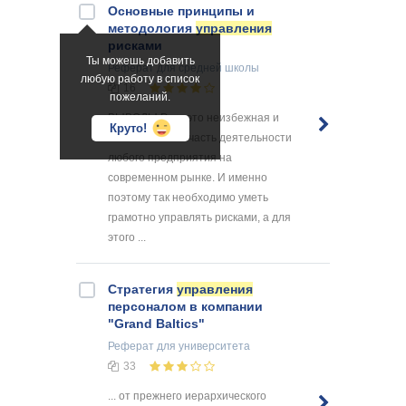
Основные принципы и
методология
управления
рисками
Ты можешь добавить
Реферат
для средней школы
любую работу в список
16
пожеланий.
ВЫВОДЫ Риск это неизбежная и
Круто!
неотъемлемая часть деятельности
любого предприятия на
современном рынке. И именно
поэтому так необходимо уметь
грамотно управлять рисками, а для
этого ...
Стратегия
управления
персоналом в компании
"Grand Baltics"
Реферат
для университета
33
... от прежнего иерархического