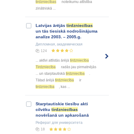
tirdzniecības
noteikumu attīstība
zinātniskā ...
Latvijas ārējās
tirdzniecības
un tās tiesiskā nodrošinājuma
analīze 2003. – 2005.g.
Дипломная
, академическая
124
... aktīvi attīstās ārējā
tirdzniecība
.
Tirdzniecība
radās jau pirmatnējās
... un starptautiskā
tirdzniecība
.
Tātad ārējā
tirdzniecība
ir
tirdzniecība
, kas ...
Starptautiskie tiesību akti
cilvēku
tirdzniecības
novēršanā un apkarošanā
Реферат
для университета
18