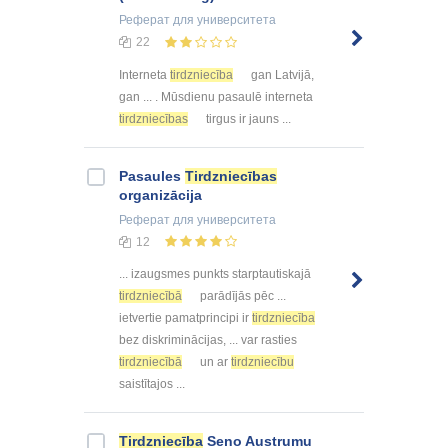
Реферат
для университета
22
Interneta
tirdzniecība
gan Latvijā,
gan ... . Mūsdienu pasaulē interneta
tirdzniecības
tirgus ir jauns ...
Pasaules
Tirdzniecības
organizācija
Реферат
для университета
12
... izaugsmes punkts starptautiskajā
tirdzniecībā
parādījās pēc ...
ietvertie pamatprincipi ir
tirdzniecība
bez diskriminācijas, ... var rasties
tirdzniecībā
un ar
tirdzniecību
saistītajos ...
Tirdzniecība
Seno Austrumu