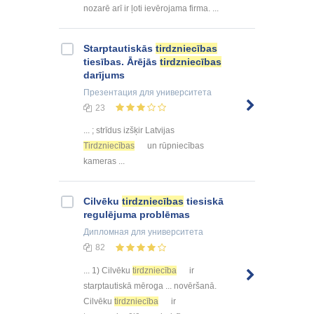
nozarē arī ir ļoti ievērojama firma. ...
Starptautiskās
tirdzniecības
tiesības. Ārējās
tirdzniecības
darījums
Презентация
для университета
23
... ; strīdus izšķir Latvijas
Tirdzniecības
un rūpniecības
kameras ...
Cilvēku
tirdzniecības
tiesiskā
regulējuma problēmas
Дипломная
для университета
82
... 1) Cilvēku
tirdzniecība
ir
starptautiskā mēroga ... novēršanā.
Cilvēku
tirdzniecība
ir