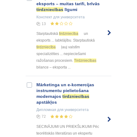
eksports – muitas tarifi, brīvās
tirdzniecības
līgumi
Конспект
для университета
13
Starptautiskā
tirdzniecība
un
eksports ... labklājību. Starptautiskā
tirdzniecība
ļauj valstīm
specializēties ... nepieciešami
ražošanas procesiem.
Tirdzniecības
bilance – eksporta ...
Mārketinga un e-komercijas
instrumentu pielietošana
modernajos
tirdzniecības
apstākļos
Дипломная
для университета
72
SECINĀJUMI UN PRIEKŠLIKUMI Pēc
teorētiskās literatūras un ekspertu