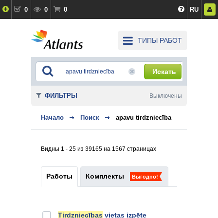
0
0
0
RU
ТИПЫ РАБОТ
Искать
ФИЛЬТРЫ
Выключены
Начало
Поиск
apavu tirdzniecība
Видны 1 - 25 из 39165 на 1567 страницах
Работы
Комплекты
Выгодно!
Tirdzniecības
vietas izpēte