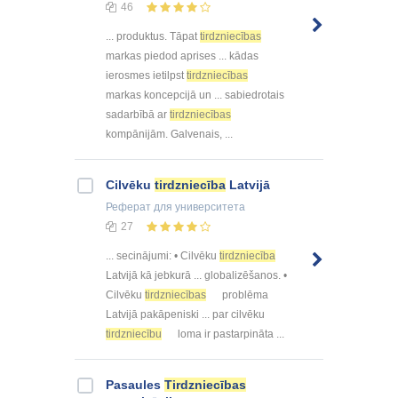
46
... produktus. Tāpat
tirdzniecības
markas piedod aprises ... kādas
ierosmes ietilpst
tirdzniecības
markas koncepcijā un ... sabiedrotais
sadarbībā ar
tirdzniecības
kompānijām. Galvenais, ...
Cilvēku
tirdzniecība
Latvijā
Реферат
для университета
27
... secinājumi: • Cilvēku
tirdzniecība
Latvijā kā jebkurā ... globalizēšanos. •
Cilvēku
tirdzniecības
problēma
Latvijā pakāpeniski ... par cilvēku
tirdzniecību
loma ir pastarpināta ...
Pasaules
Tirdzniecības