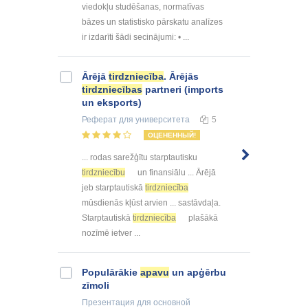
viedokļu studēšanas, normatīvas
bāzes un statistisko pārskatu analīzes
ir izdarīti šādi secinājumi: • ...
Ārējā
tirdzniecība
. Ārējās
tirdzniecības
partneri (imports
un eksports)
Реферат
для университета
5
ОЦЕНЕННЫЙ!
... rodas sarežģītu starptautisku
tirdzniecību
un finansiālu ... Ārējā
jeb starptautiskā
tirdzniecība
mūsdienās kļūst arvien ... sastāvdaļa.
Starptautiskā
tirdzniecība
plašākā
nozīmē ietver ...
Populārākie
apavu
un apģērbu
zīmoli
Презентация
для основной