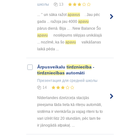
школы
13
... ’’ un sāka ražot
apavus
. Jau pēc
gada ... ražoja jau 4000
apavu
pārus dienā. Bija ... . New Balance Šo
apavu
noslēpums slēpjas unikālajā
... nozīmē, ka šo
apavu
valkāšanas
laikā pēda ...
Ārpusveikalu
tirdzniecība
-
tirdzniecības
automāti
Презентация
для средней школы
14
Nīderlandes dzelzceļa stacijās
pieejama tāda lieta kā riteņu automāti,
sistēma ir vienkārša ja vajag riteni tu to
vari izīrēt līdz 20 stundām, pēc tam tie
ir jānogādā atpakaļ. ...