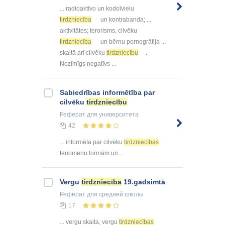
... radioaktīvo un kodolvielu
tirdzniecība
un kontrabanda; ...
aktivitātes; terorisms, cilvēku
tirdzniecība
un bērnu pornogrāfija ...
skaitā arī cilvēku
tirdzniecību
.
Nozīmīgs negatīvs ...
Sabiedrības informētība par
cilvēku
tirdzniecību
Реферат
для университета
42
... informēta par cilvēku
tirdzniecības
fenomenu formām un ...
Vergu
tirdzniecība
19.gadsimtā
Реферат
для средней школы
17
... vergu skaita, vergu
tirdzniecības