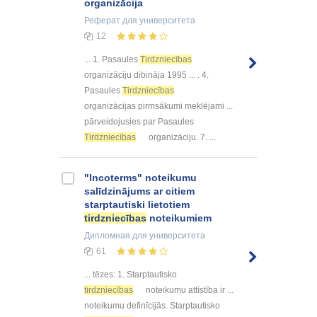
organizācija
Реферат
для университета
12
... 1. Pasaules
Tirdzniecības
organizāciju dibināja 1995 ... . 4.
Pasaules
Tirdzniecības
organizācijas pirmsākumi meklējami ...
pārveidojusies par Pasaules
Tirdzniecības
organizāciju. 7. ...
"Incoterms" noteikumu
salīdzinājums ar citiem
starptautiski lietotiem
tirdzniecības
noteikumiem
Дипломная
для университета
61
... tēzes: 1. Starptautisko
tirdzniecības
noteikumu attīstība ir ...
noteikumu definīcijās. Starptautisko