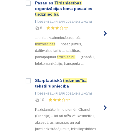
Pasaules
Tirdzniecības
organizācijas loma pasaules
tirdzniecībā
Презентация
для средней школы
8
... un lauksaimniecības preču
tirdzniecības
nosacījumus,
dalībvalstu tarifu ... saistības;
pakalpojumu
tirdzniecību
(finanšu,
telekomunikāciju, transporta ...
Starptautiskā
tirdzniecība
-
tekstilrūpniecība
Презентация
для средней школы
10
Pazīstamāko firmu piemēri Chanel
(Francija) – lai arī ražo vēl kosmētiku,
aksesuārus, smaržas un pat
juvelierizstrādājumus, tekstilapstrādes