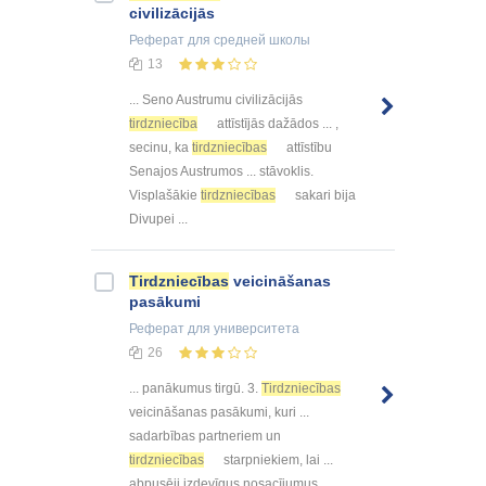
civilizācijās
Реферат
для средней школы
13
... Seno Austrumu civilizācijās
tirdzniecība
attīstījās dažādos ... ,
secinu, ka
tirdzniecības
attīstību
Senajos Austrumos ... stāvoklis.
Visplašākie
tirdzniecības
sakari bija
Divupei ...
Tirdzniecības
veicināšanas
pasākumi
Реферат
для университета
26
... panākumus tirgū. 3.
Tirdzniecības
veicināšanas pasākumi, kuri ...
sadarbības partneriem un
tirdzniecības
starpniekiem, lai ...
abpusēji izdevīgus nosacījumus