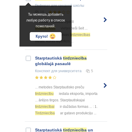
Реферат
для средней школы
16
Ты можешь добавить
любую работу в список
... Viesītē, nolēmu izpētīt
пожеланий.
tirdzniecības
vietas tieši šeit ...
veikali. Izpētīšu divas
tirdzniecības
Круто!
vietas, kurās iepērkos ...
Starptautiskā
tirdzniecība
globālajā pasaulē
Конспект
для университета
5
... metodes Starptautisko preču
tirdzniecību
iedala eksporta, importa
... ārējos tirgos. Starptautiskajai
tirdzniecībai
ir dažādas formas ... : 1.
Tirdzniecība
ar gatavo produkciju ...
Starptautiskā
tirdzniecība
un