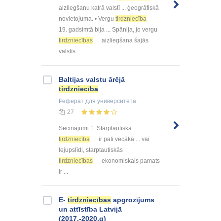
aizliegšanu katrā valstī ... ģeogrāfiskā
novietojuma. • Vergu
tirdzniecība
19. gadsimtā bija ... Spānija, jo vergu
tirdzniecības
aizliegšana šajās
valstīs ...
Baltijas valstu ārējā
tirdzniecība
Реферат
для университета
27
Secinājumi 1. Starptautiskā
tirdzniecība
ir pati vecākā ... vai
lejupslīdi, starptautiskās
tirdzniecības
ekonomiskais pamats
ir ...
E-
tirdzniecības
apgrozījums
un attīstība Latvijā
(2017.-2020.g)