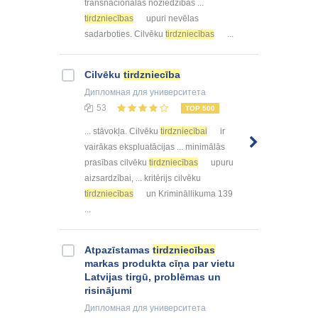
transnacionālās noziedzības ...
tirdzniecības
upuri nevēlas
sadarboties. Cilvēku
tirdzniecības
...
Cilvēku
tirdzniecība
Дипломная
для университета
53
TOP 500
... stāvokļa. Cilvēku
tirdzniecībai
ir
vairākas ekspluatācijas ... minimālās
prasības cilvēku
tirdzniecības
upuru
aizsardzībai, ... kritērijs cilvēku
tirdzniecības
un Krimināllikuma 139
...
Atpazīstamas
tirdzniecības
markas produkta cīņa par vietu
Latvijas tirgū, problēmas un
risinājumi
Дипломная
для университета