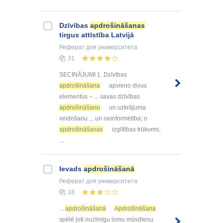
Dzīvības
apdrošināšanas
tirgus attīstība Latvijā
Реферат
для университета
31
SECINĀJUMI 1. Dzīvības
apdrošināšana
apvieno divus
elementus – ... savas dzīvības
apdrošināšanu
un uzkrājuma
veidošanu ... un neinformētība; o
apdrošināšanas
izglītības trūkums;
...
Ievads
apdrošināšanā
Реферат
для университета
18
...
apdrošināšanā
Apdrošināšana
spēlē ļoti nozīmīgu lomu mūsdienu