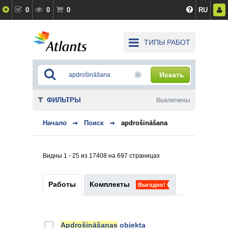
0
0
0
RU
ТИПЫ РАБОТ
Искать
ФИЛЬТРЫ
Выключены
Начало
Поиск
apdrošināšana
Видны 1 - 25 из 17408 на 697 страницах
Работы
Комплекты
Выгодно!
Apdrošināšanas
objekta