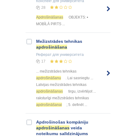
Конспект
для университета
28
Apdrošināšanas
OBJEKTS: •
MOBĪLĀ PIRTS ...
Mežizstrādes tehnikas
apdrošināšana
Реферат
для университета
17
... mežizstrādes tehnikas
apdrošināšanu
. Lai sasniegtu ...
Latvijas mežizstrādes tehnikas
apdrošināšanas
tirgu, izvērtējot ...
raksturīgi mežizstrādes tehnikas
apdrošināšanai
; 5. definēt ...
Apdrošinošas kompāniju
apdrošināšanas
veida
noteikumu salīdzinājums