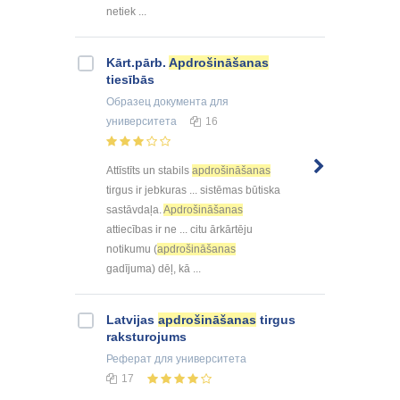
netiek ...
Kārt.pārb.
Apdrošināšanas
tiesībās
Образец документа
для
университета
16
Attīstīts un stabils
apdrošināšanas
tirgus ir jebkuras ... sistēmas būtiska
sastāvdaļa.
Apdrošināšanas
attiecības ir ne ... citu ārkārtēju
notikumu (
apdrošināšanas
gadījuma) dēļ, kā ...
Latvijas
apdrošināšanas
tirgus
raksturojums
Реферат
для университета
17