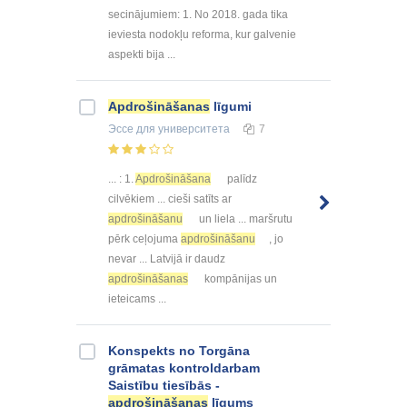
secinājumiem: 1. No 2018. gada tika
ieviesta nodokļu reforma, kur galvenie
aspekti bija ...
Apdrošināšanas
līgumi
Эссе
для университета
7
... : 1.
Apdrošināšana
palīdz
cilvēkiem ... cieši satīts ar
apdrošināšanu
un liela ... maršrutu
pērk ceļojuma
apdrošināšanu
, jo
nevar ... Latvijā ir daudz
apdrošināšanas
kompānijas un
ieteicams ...
Konspekts no Torgāna
grāmatas kontroldarbam
Saistību tiesībās -
apdrošināšanas
līgums