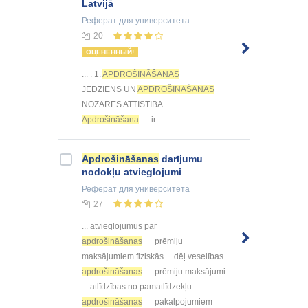
Latvijā
Реферат
для университета
20
ОЦЕНЕННЫЙ!
... . 1.
APDROŠINĀŠANAS
JĒDZIENS UN
APDROŠINĀŠANAS
NOZARES ATTĪSTĪBA
Apdrošināšana
ir ...
Apdrošināšanas
darījumu
nodokļu atvieglojumi
Реферат
для университета
27
... atvieglojumus par
apdrošināšanas
prēmiju
maksājumiem fiziskās ... dēļ veselības
apdrošināšanas
prēmiju maksājumi
... atlīdzības no pamatlīdzekļu
apdrošināšanas
pakalpojumiem