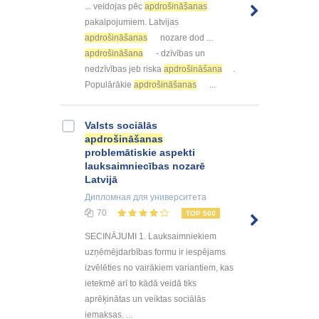
... veidojas pēc
apdrošināšanas
pakalpojumiem. Latvijas
apdrošināšanas
nozare dod ...
apdrošināšana
- dzīvības un
nedzīvības jeb riska
apdrošināšana
.
Populārākie
apdrošināšanas
...
Valsts sociālās
apdrošināšanas
problemātiskie aspekti
lauksaimniecības nozarē
Latvijā
Дипломная
для университета
70
TOP 500
SECINĀJUMI 1. Lauksaimniekiem
uzņēmējdarbības formu ir iespējams
izvēlēties no vairākiem variantiem, kas
ietekmē arī to kādā veidā tiks
aprēķinātas un veiktas sociālās
iemaksas. ...