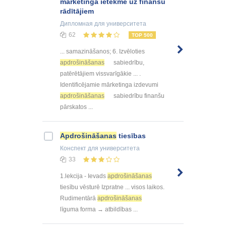
mārketinga ietekme uz finanšu
rādītājiem
Дипломная
для университета
62
TOP 500
... samazināšanos; 6. Izvēloties
apdrošināšanas
sabiedrību,
patērētājiem vissvarīgākie ... .
Identificējamie mārketinga izdevumi
apdrošināšanas
sabiedrību finanšu
pārskatos ...
Apdrošināšanas
tiesības
Конспект
для университета
33
1.lekcija - Ievads
apdrošināšanas
tiesību vēsturē Izpratne ... visos laikos.
Rudimentārā
apdrošināšanas
līguma forma → atbildības ...