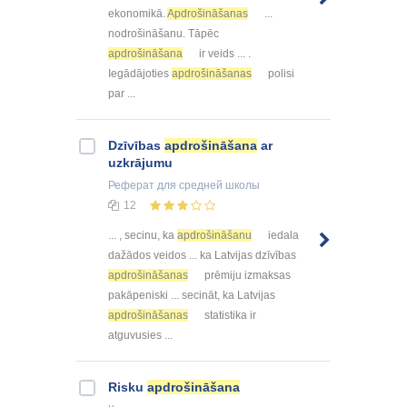
ekonomikā.
Apdrošināšanas
...
nodrošināšanu. Tāpēc
apdrošināšana
ir veids ... .
Iegādājoties
apdrošināšanas
polisi
par ...
Dzīvības
apdrošināšana
ar
uzkrājumu
Реферат
для средней школы
12
... , secinu, ka
apdrošināšanu
iedala
dažādos veidos ... ka Latvijas dzīvības
apdrošināšanas
prēmiju izmaksas
pakāpeniski ... secināt, ka Latvijas
apdrošināšanas
statistika ir
atguvusies ...
Risku
apdrošināšana