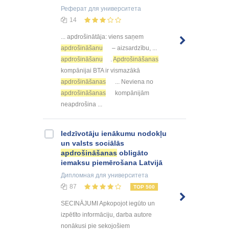
Реферат
для университета
14
... apdrošinātāja: viens saņem
apdrošināšanu
– aizsardzību, ...
apdrošināšanu
.
Apdrošināšanas
kompānijai BTA ir vismazākā
apdrošināšanas
... Neviena no
apdrošināšanas
kompānijām
neapdrošina ...
Iedzīvotāju ienākumu nodokļu
un valsts sociālās
apdrošināšanas
obligāto
iemaksu piemērošana Latvijā
Дипломная
для университета
87
TOP 500
SECINĀJUMI Apkopojot iegūto un
izpētīto informāciju, darba autore
nonākusi pie sekojošiem