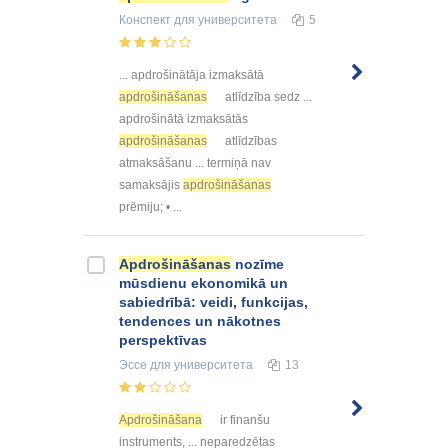
Конспект
для университета
5
... apdrošinātāja izmaksātā
apdrošināšanas
atlīdzība sedz ...
apdrošinātā izmaksātās
apdrošināšanas
atlīdzības
atmaksāšanu ... termiņā nav
samaksājis
apdrošināšanas
prēmiju; • ...
Apdrošināšanas
nozīme
mūsdienu ekonomikā un
sabiedrībā: veidi, funkcijas,
tendences un nākotnes
perspektīvas
Эссе
для университета
13
Apdrošināšana
ir finanšu
instruments, ... neparedzētas