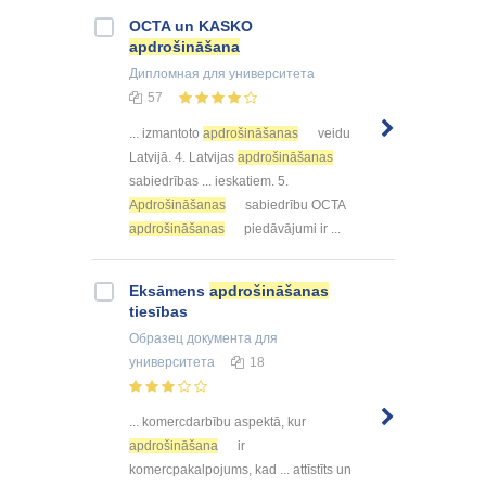
OCTA un KASKO
apdrošināšana
Дипломная
для университета
57
... izmantoto
apdrošināšanas
veidu
Latvijā. 4. Latvijas
apdrošināšanas
sabiedrības ... ieskatiem. 5.
Apdrošināšanas
sabiedrību OCTA
apdrošināšanas
piedāvājumi ir ...
Eksāmens
apdrošināšanas
tiesības
Образец документа
для
университета
18
... komercdarbību aspektā, kur
apdrošināšana
ir
komercpakalpojums, kad ... attīstīts un