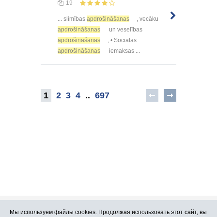
19
... slimības
apdrošināšanas
, vecāku
apdrošināšanas
un veselības
apdrošināšanas
; • Sociālās
apdrošināšanas
iemaksas ...
1
2
3
4
..
697
Мы используем файлы cookies. Продолжая использовать этот сайт, вы
Про Atlants.lv
Реклама