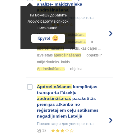
analīze- mājdzīvnieka
apdrošināšana
Ты можешь добавить
Презентация
для университета
любую работу в список
30
пожеланий.
Mājdzīvnieku
apdrošināšana
Круто!
Mājdzīvnieku
apdrošināšana
ir
apdrošināšanas
veids, kas daļēji ...
izvēlētais
apdrošināšanas
objekts ir
mājdzīvnieks- kaķis.
Apdrošināšanas
objekta ...
Apdrošināšanas
kompānijas
transporta līdzekļu
apdrošināšanas
parakstītās
prēmijas atkarībā no
reģistrētajiem ceļu satiksmes
negadījumiem Latvijā
Презентация
для университета
18