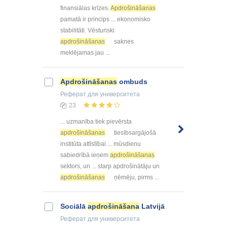
finansiālas krīzes.
Apdrošināšanas
pamatā ir princips ... ekonomisko
stabilitāti. Vēsturiski
apdrošināšanas
saknes
meklējamas jau ...
Apdrošināšanas
ombuds
Реферат
для университета
23
... uzmanība tiek pievērsta
apdrošināšanas
tiesībsargājošā
institūta attīstībai ... mūsdienu
sabiedrībā ieņem
apdrošināšanas
sektors, un ... starp apdrošinātāju un
apdrošināšanas
ņēmēju, pirms ...
Sociālā
apdrošināšana
Latvijā
Реферат
для университета