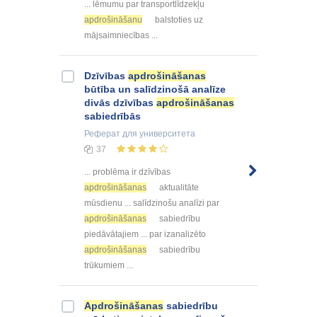
... lēmumu par transportlīdzekļu
apdrošināšanu
balstoties uz
mājsaimniecības ...
Dzīvības
apdrošināšanas
būtība un salīdzinošā analīze
divās dzīvības
apdrošināšanas
sabiedrībās
Реферат
для университета
37
... problēma ir dzīvības
apdrošināšanas
aktualitāte
mūsdienu ... salīdzinošu analīzi par
apdrošināšanas
sabiedrību
piedāvātajiem ... par izanalizēto
apdrošināšanas
sabiedrību
trūkumiem ...
Apdrošināšanas
sabiedrību