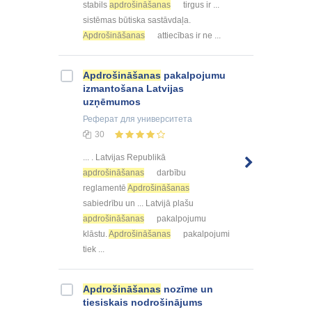
stabils
apdrošināšanas
tirgus ir ...
sistēmas būtiska sastāvdaļa.
Apdrošināšanas
attiecības ir ne ...
Apdrošināšanas
pakalpojumu
izmantošana Latvijas
uzņēmumos
Реферат
для университета
30
... . Latvijas Republikā
apdrošināšanas
darbību
reglamentē
Apdrošināšanas
sabiedrību un ... Latvijā plašu
apdrošināšanas
pakalpojumu
klāstu.
Apdrošināšanas
pakalpojumi
tiek ...
Apdrošināšanas
nozīme un
tiesiskais nodrošinājums