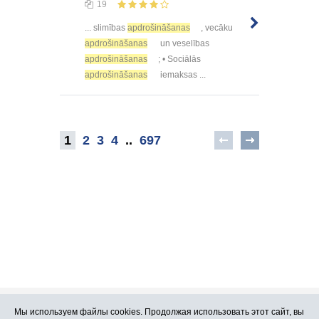
19
... slimības
apdrošināšanas
, vecāku
apdrošināšanas
un veselības
apdrošināšanas
; • Sociālās
apdrošināšanas
iemaksas ...
1
2
3
4
..
697
Мы используем файлы cookies. Продолжая использовать этот сайт, вы
Про Atlants.lv
Реклама