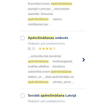
finansiālas krīzes.
Apdrošināšanas
pamatā ir princips ... ekonomisko
stabilitāti. Vēsturiski
apdrošināšanas
saknes
meklējamas jau ...
Apdrošināšanas
ombuds
Реферат
для университета
23
... uzmanība tiek pievērsta
apdrošināšanas
tiesībsargājošā
institūta attīstībai ... mūsdienu
sabiedrībā ieņem
apdrošināšanas
sektors, un ... starp apdrošinātāju un
apdrošināšanas
ņēmēju, pirms ...
Sociālā
apdrošināšana
Latvijā
Реферат
для университета