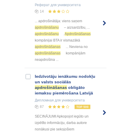
Реферат
для университета
14
... apdrošinātāja: viens saņem
apdrošināšanu
– aizsardzību, ...
apdrošināšanu
.
Apdrošināšanas
kompānijai BTA ir vismazākā
apdrošināšanas
... Neviena no
apdrošināšanas
kompānijām
neapdrošina ...
Iedzīvotāju ienākumu nodokļu
un valsts sociālās
apdrošināšanas
obligāto
iemaksu piemērošana Latvijā
Дипломная
для университета
87
TOP 500
SECINĀJUMI Apkopojot iegūto un
izpētīto informāciju, darba autore
nonākusi pie sekojošiem