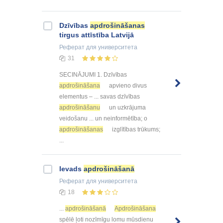
Dzīvības
apdrošināšanas
tirgus attīstība Latvijā
Реферат
для университета
31
SECINĀJUMI 1. Dzīvības
apdrošināšana
apvieno divus
elementus – ... savas dzīvības
apdrošināšanu
un uzkrājuma
veidošanu ... un neinformētība; o
apdrošināšanas
izglītības trūkums;
...
Ievads
apdrošināšanā
Реферат
для университета
18
...
apdrošināšanā
Apdrošināšana
spēlē ļoti nozīmīgu lomu mūsdienu