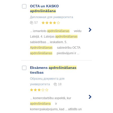
OCTA un KASKO
apdrošināšana
Дипломная
для университета
57
... izmantoto
apdrošināšanas
veidu
Latvijā. 4. Latvijas
apdrošināšanas
sabiedrības ... ieskatiem. 5.
Apdrošināšanas
sabiedrību OCTA
apdrošināšanas
piedāvājumi ir ...
Eksāmens
apdrošināšanas
tiesības
Образец документа
для
университета
18
... komercdarbību aspektā, kur
apdrošināšana
ir
komercpakalpojums, kad ... attīstīts un