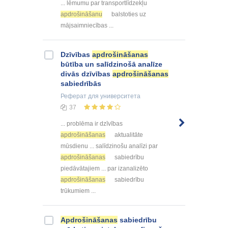
... lēmumu par transportlīdzekļu
apdrošināšanu
balstoties uz
mājsaimniecības ...
Dzīvības
apdrošināšanas
būtība un salīdzinošā analīze
divās dzīvības
apdrošināšanas
sabiedrībās
Реферат
для университета
37
... problēma ir dzīvības
apdrošināšanas
aktualitāte
mūsdienu ... salīdzinošu analīzi par
apdrošināšanas
sabiedrību
piedāvātajiem ... par izanalizēto
apdrošināšanas
sabiedrību
trūkumiem ...
Apdrošināšanas
sabiedrību