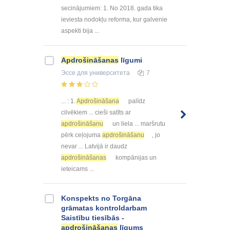
secinājumiem: 1. No 2018. gada tika
ieviesta nodokļu reforma, kur galvenie
aspekti bija ...
Apdrošināšanas
līgumi
Эссе
для университета
7
... : 1.
Apdrošināšana
palīdz
cilvēkiem ... cieši satīts ar
apdrošināšanu
un liela ... maršrutu
pērk ceļojuma
apdrošināšanu
, jo
nevar ... Latvijā ir daudz
apdrošināšanas
kompānijas un
ieteicams ...
Konspekts no Torgāna
grāmatas kontroldarbam
Saistību tiesībās -
apdrošināšanas
līgums