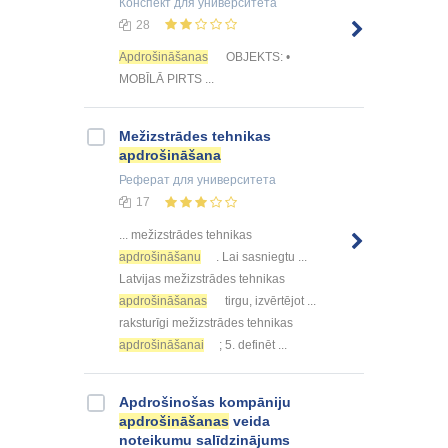
Конспект
для университета
28
Apdrošināšanas
OBJEKTS: •
MOBĪLĀ PIRTS ...
Mežizstrādes tehnikas
apdrošināšana
Реферат
для университета
17
... mežizstrādes tehnikas
apdrošināšanu
. Lai sasniegtu ...
Latvijas mežizstrādes tehnikas
apdrošināšanas
tirgu, izvērtējot ...
raksturīgi mežizstrādes tehnikas
apdrošināšanai
; 5. definēt ...
Apdrošinošas kompāniju
apdrošināšanas
veida
noteikumu salīdzinājums