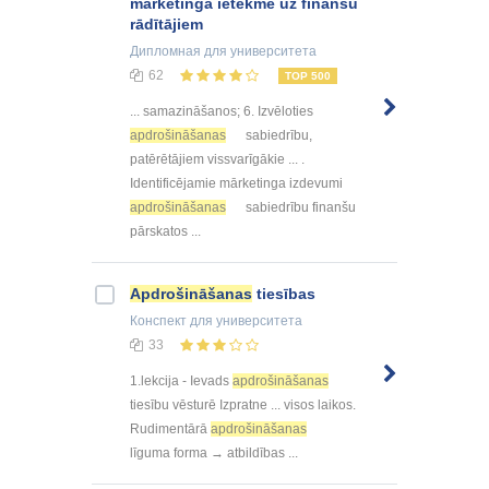
mārketinga ietekme uz finanšu
rādītājiem
Дипломная
для университета
62
TOP 500
... samazināšanos; 6. Izvēloties
apdrošināšanas
sabiedrību,
patērētājiem vissvarīgākie ... .
Identificējamie mārketinga izdevumi
apdrošināšanas
sabiedrību finanšu
pārskatos ...
Apdrošināšanas
tiesības
Конспект
для университета
33
1.lekcija - Ievads
apdrošināšanas
tiesību vēsturē Izpratne ... visos laikos.
Rudimentārā
apdrošināšanas
līguma forma → atbildības ...