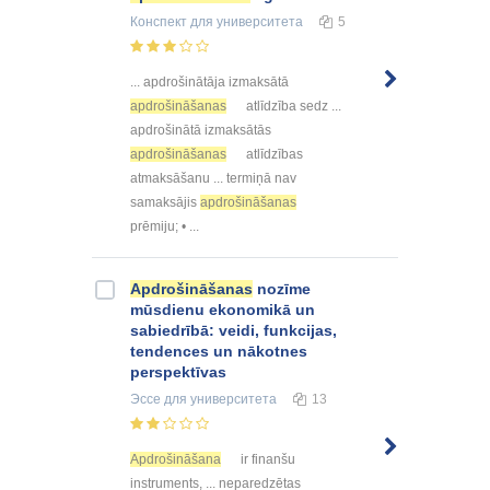
Конспект
для университета
5
... apdrošinātāja izmaksātā
apdrošināšanas
atlīdzība sedz ...
apdrošinātā izmaksātās
apdrošināšanas
atlīdzības
atmaksāšanu ... termiņā nav
samaksājis
apdrošināšanas
prēmiju; • ...
Apdrošināšanas
nozīme
mūsdienu ekonomikā un
sabiedrībā: veidi, funkcijas,
tendences un nākotnes
perspektīvas
Эссе
для университета
13
Apdrošināšana
ir finanšu
instruments, ... neparedzētas