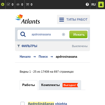
0
0
0
RU
ТИПЫ РАБОТ
Искать
ФИЛЬТРЫ
Выключены
Начало
Поиск
apdrosinasana
Видны 1 - 25 из 17408 на 697 страницах
Работы
Комплекты
Выгодно!
Apdrošināšanas
objekta