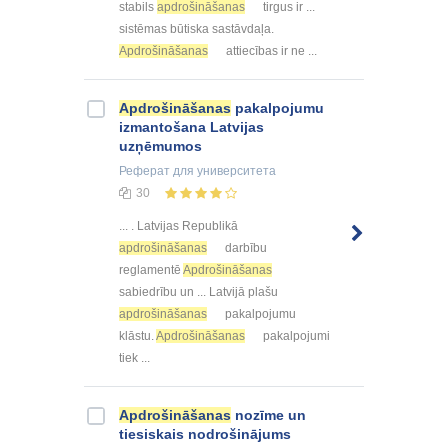
stabils
apdrošināšanas
tirgus ir ...
sistēmas būtiska sastāvdaļa.
Apdrošināšanas
attiecības ir ne ...
Apdrošināšanas
pakalpojumu
izmantošana Latvijas
uzņēmumos
Реферат
для университета
30
... . Latvijas Republikā
apdrošināšanas
darbību
reglamentē
Apdrošināšanas
sabiedrību un ... Latvijā plašu
apdrošināšanas
pakalpojumu
klāstu.
Apdrošināšanas
pakalpojumi
tiek ...
Apdrošināšanas
nozīme un
tiesiskais nodrošinājums