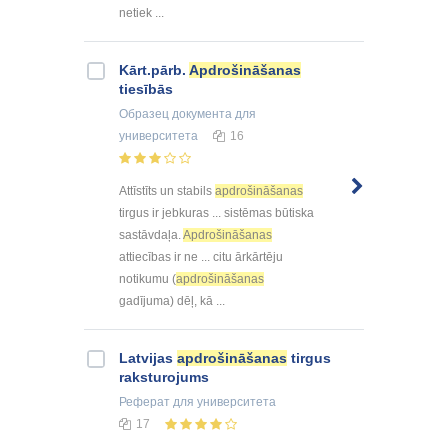
netiek ...
Kārt.pārb.
Apdrošināšanas
tiesībās
Образец документа
для
университета
16
Attīstīts un stabils
apdrošināšanas
tirgus ir jebkuras ... sistēmas būtiska
sastāvdaļa.
Apdrošināšanas
attiecības ir ne ... citu ārkārtēju
notikumu (
apdrošināšanas
gadījuma) dēļ, kā ...
Latvijas
apdrošināšanas
tirgus
raksturojums
Реферат
для университета
17