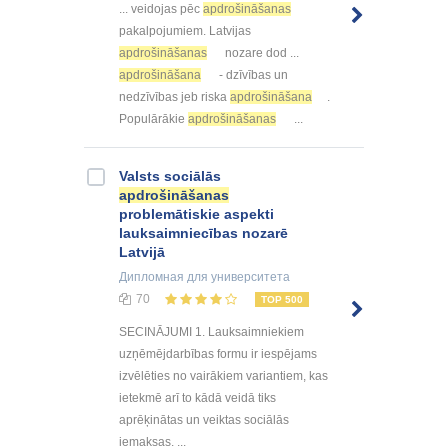
... veidojas pēc
apdrošināšanas
pakalpojumiem. Latvijas
apdrošināšanas
nozare dod ...
apdrošināšana
- dzīvības un
nedzīvības jeb riska
apdrošināšana
.
Populārākie
apdrošināšanas
...
Valsts sociālās
apdrošināšanas
problemātiskie aspekti
lauksaimniecības nozarē
Latvijā
Дипломная
для университета
70
TOP 500
SECINĀJUMI 1. Lauksaimniekiem
uzņēmējdarbības formu ir iespējams
izvēlēties no vairākiem variantiem, kas
ietekmē arī to kādā veidā tiks
aprēķinātas un veiktas sociālās
iemaksas. ...