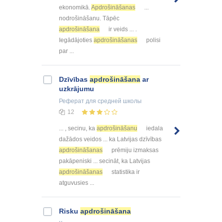
ekonomikā.
Apdrošināšanas
...
nodrošināšanu. Tāpēc
apdrošināšana
ir veids ... .
Iegādājoties
apdrošināšanas
polisi
par ...
Dzīvības
apdrošināšana
ar
uzkrājumu
Реферат
для средней школы
12
... , secinu, ka
apdrošināšanu
iedala
dažādos veidos ... ka Latvijas dzīvības
apdrošināšanas
prēmiju izmaksas
pakāpeniski ... secināt, ka Latvijas
apdrošināšanas
statistika ir
atguvusies ...
Risku
apdrošināšana