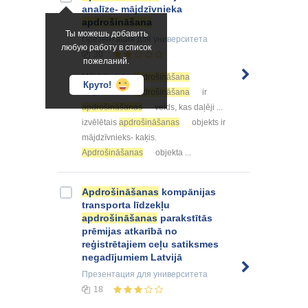
analīze- mājdzīvnieka
apdrošināšana
Ты можешь добавить
Презентация
для университета
любую работу в список
30
пожеланий.
Mājdzīvnieku
apdrošināšana
Круто!
Mājdzīvnieku
apdrošināšana
ir
apdrošināšanas
veids, kas daļēji ...
izvēlētais
apdrošināšanas
objekts ir
mājdzīvnieks- kaķis.
Apdrošināšanas
objekta ...
Apdrošināšanas
kompānijas
transporta līdzekļu
apdrošināšanas
parakstītās
prēmijas atkarībā no
reģistrētajiem ceļu satiksmes
negadījumiem Latvijā
Презентация
для университета
18