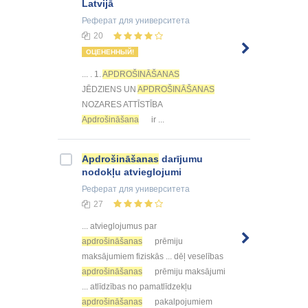
Latvijā
Реферат
для университета
20
ОЦЕНЕННЫЙ!
... . 1.
APDROŠINĀŠANAS
JĒDZIENS UN
APDROŠINĀŠANAS
NOZARES ATTĪSTĪBA
Apdrošināšana
ir ...
Apdrošināšanas
darījumu
nodokļu atvieglojumi
Реферат
для университета
27
... atvieglojumus par
apdrošināšanas
prēmiju
maksājumiem fiziskās ... dēļ veselības
apdrošināšanas
prēmiju maksājumi
... atlīdzības no pamatlīdzekļu
apdrošināšanas
pakalpojumiem