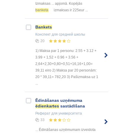
Izmaksas ... apjomā. Kopējās
banketa
izmaksas ir 225eur ...
Bankets
Конспект
для средней школы
20
1) Maksa par 1 personu: 2.55 + 3.12 +
3.99 + 1,52 + 0.96 + 3.56 +
2,64+2,30+0,80+0,51+16,16+1,00=
39,11 eiro 2) Maksa par 20 personām:
20 * 39,11= 782,20 3) Pašizmaksa uz 1
...
Ēdināšanas uzņēmuma
ēdienkartes
sastādīšana
Реферат
для университета
33
... Ēdināšanas uzņēmumam izveidota