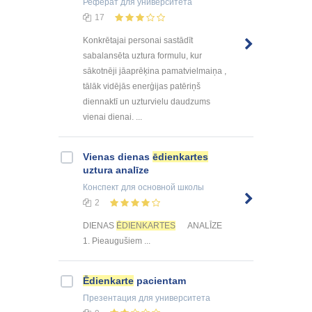
Реферат
для университета
17
Konkrētajai personai sastādīt
sabalansēta uztura formulu, kur
sākotnēji jāaprēķina pamatvielmaiņa ,
tālāk vidējās enerģijas patēriņš
diennaktī un uzturvielu daudzums
vienai dienai. ...
Vienas dienas
ēdienkartes
uztura analīze
Конспект
для основной школы
2
DIENAS
ĒDIENKARTES
ANALĪZE
1. Pieaugušiem ...
Ēdienkarte
pacientam
Презентация
для университета