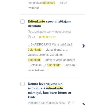
komplekso
ēdienkarti
, kā arī
izstrādāt ...
Ēdienkarte
specializētajam
uzturam
Презентация
для университета
24
... SKAIDROJUMS Mana izstrādātā
ēdienkarte
vienai dienai ar ... –
vasaras sezonā. Izstrādājot
ēdienkarti
jāievēro veselīga uztura
... ieteikumi un
ēdienkartē
jāiekļauj
visas ikdienā ...
Uztura izvērtējums un
izdividualā
ēdienkarte
māmiņai, kas baro bērnu ar
krūti
Реферат
для университета
7