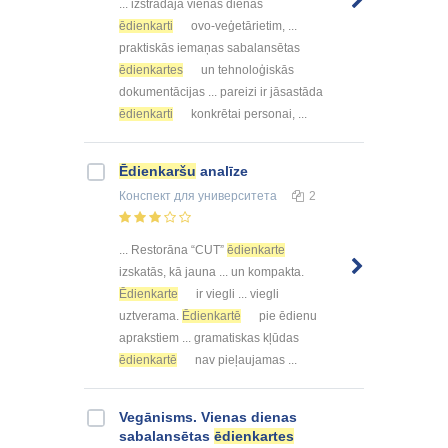
... izstrādāja vienas dienas
ēdienkarti
ovo-veģetārietim, ...
praktiskās iemaņas sabalansētas
ēdienkartes
un tehnoloģiskās
dokumentācijas ... pareizi ir jāsastāda
ēdienkarti
konkrētai personai, ...
Ēdienkaršu
analīze
Конспект
для университета
2
... Restorāna “CUT”
ēdienkarte
izskatās, kā jauna ... un kompakta.
Ēdienkarte
ir viegli ... viegli
uztverama.
Ēdienkartē
pie ēdienu
aprakstiem ... gramatiskas kļūdas
ēdienkartē
nav pieļaujamas ...
Vegānisms. Vienas dienas
sabalansētas
ēdienkartes