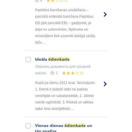
9
Papildus barošanas uzsākšana –
parciālā enterālā barošana Papildus
EB (jeb parciālā EB) – gadījumā, ja
daļa no uzturvielām, šķidruma un
minerāļiem tiek uzņemti dabīgā veidā,
taču ...
Ideāla
ēdienkarte
Образец документа
для средней
школы
1
Kopā pa dienu 2911 kcal. Secinājumi:
1. Dienā ir jāatvēl laiks lai paēstu
veselīgāk un sabalansētāk. 2. Jālieto
vairāk ogļhidrāti. 3. Rieksti un sēklas
satur lielu enerģētisko ...
Vienas dienas
ēdienkarte
un
tās analīze