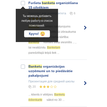
Furšeta
banketa
organizēšana
15 cilvēkiem
Конспект
для университета
6
Ты можешь добавить
любую работу в список
пожеланий.
Banketa
norises raksturojums
Bankets
paredzēts kā izbraukuma
Круто!
bankets
ar ... . Darbu kārtība:
Banketa
norises vietā viesmīlis ... ,
lai neatdzistu.
Banketam
paredzētajā telpā tiek ...
Banketu
organizācijas
uzņēmumi un to piedāvātie
pakalpojumi
Презентация
для средней школы
20
... klients ir vēlējies.
Banketu
ēdienkarte
sākot no 30 ...