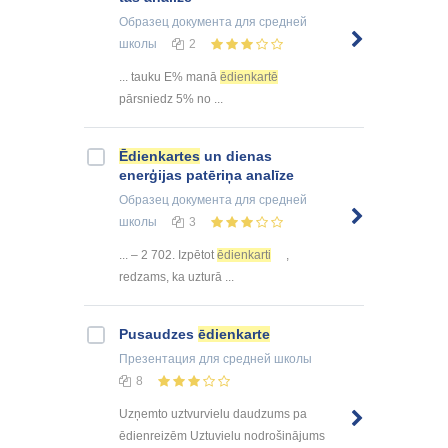
Образец документа
для средней
школы
2
... tauku E% manā
ēdienkartē
pārsniedz 5% no ...
Ēdienkartes
un dienas
enerģijas patēriņa analīze
Образец документа
для средней
школы
3
... – 2 702. Izpētot
ēdienkarti
,
redzams, ka uzturā ...
Pusaudzes
ēdienkarte
Презентация
для средней школы
8
Uzņemto uztvurvielu daudzums pa
ēdienreizēm Uztuvielu nodrošinājums