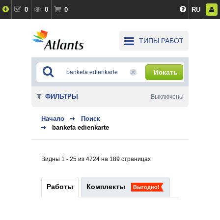
0
0
0
RU
ТИПЫ РАБОТ
Искать
ФИЛЬТРЫ
Выключены
Начало
Поиск
banketa edienkarte
Видны 1 - 25 из 4724 на 189 страницах
Работы
Комплекты
Выгодно!