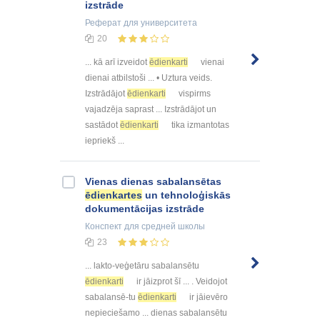
izstrāde
Реферат
для университета
20
... kā arī izveidot
ēdienkarti
vienai
dienai atbilstoši ... • Uztura veids.
Izstrādājot
ēdienkarti
vispirms
vajadzēja saprast ... Izstrādājot un
sastādot
ēdienkarti
tika izmantotas
iepriekš ...
Vienas dienas sabalansētas
ēdienkartes
un tehnoloģiskās
dokumentācijas izstrāde
Конспект
для средней школы
23
... lakto-veģetāru sabalansētu
ēdienkarti
ir jāizprot šī ... . Veidojot
sabalansē-tu
ēdienkarti
ir jāievēro
nepieciešamo ... dienas sabalansētu