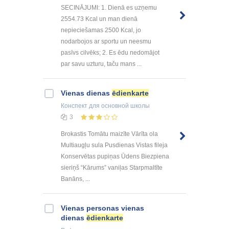
SECINĀJUMI: 1. Dienā es uzņemu
2554.73 Kcal un man dienā
nepieciešamas 2500 Kcal, jo
nodarbojos ar sportu un neesmu
pasīvs cilvēks; 2. Es ēdu nedomājot
par savu uzturu, taču mans ...
Vienas dienas
ēdienkarte
Конспект
для основной школы
3
Brokastis Tomātu maizīte Vārīta ola
Multiaugļu sula Pusdienas Vistas fileja
Konservētas pupiņas Ūdens Biezpiena
sieriņš “Kārums” vaniļas Starpmaltīte
Banāns, ...
Vienas personas vienas
dienas
ēdienkarte