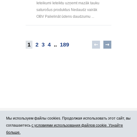
Ieteikumi Ieteiktu uzņemt mazāk tauku
saturošus produktus Nedaudz vairāk
OBV Palielināt ūdens daudzumu ...
1
2
3
4
..
189
Мы используем файлы cookies. Продолжая использовать этот сайт, вы
Про Atlants.lv
Реклама
соглашаетесь
с условиями использования файлов cookie. Узнайте
больше.