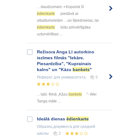
... daudzumam. • Kopumā šī
ēdienkarte
piedāvā ar
olbaltumvielām ... un šķiedrvielas, lai
ēdienkarte
būtu pilnvērtīgāka
uzturvērtības ...
Režisora Anga Lī autorkino
iezīmes filmās "Iekāre.
Piesardzība", "Kuprainais
kalns" un "Kāzu
bankets
"
Реферат
для университета
5
... labi: filmā „Kāzu
bankets
”- Wei
Tanga māte ...
Ideālā dienas
ēdienkarte
Образец документа
для средней
школы
2