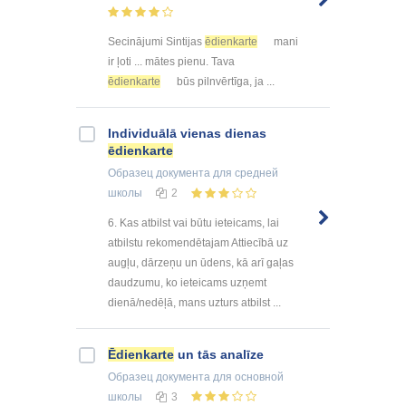
Secinājumi Sintijas
ēdienkarte
mani
ir ļoti ... mātes pienu. Tava
ēdienkarte
būs pilnvērtīga, ja ...
Individuālā vienas dienas
ēdienkarte
Образец документа
для средней
школы
2
6. Kas atbilst vai būtu ieteicams, lai
atbilstu rekomendētajam Attiecībā uz
augļu, dārzeņu un ūdens, kā arī gaļas
daudzumu, ko ieteicams uzņemt
dienā/nedēļā, mans uzturs atbilst ...
Ēdienkarte
un tās analīze
Образец документа
для основной
школы
3