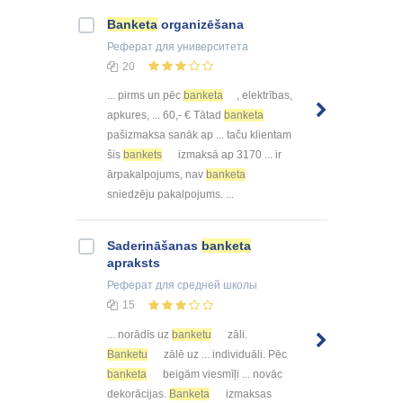
Banketa
organizēšana
Реферат
для университета
20
... pirms un pēc
banketa
, elektrības,
apkures, ... 60,- € Tātad
banketa
pašizmaksa sanāk ap ... taču klientam
šis
bankets
izmaksā ap 3170 ... ir
ārpakalpojums, nav
banketa
sniedzēju pakalpojums. ...
Saderināšanas
banketa
apraksts
Реферат
для средней школы
15
... norādīs uz
banketu
zāli.
Banketu
zālē uz ... individuāli. Pēc
banketa
beigām viesmīļi ... novāc
dekorācijas.
Banketa
izmaksas