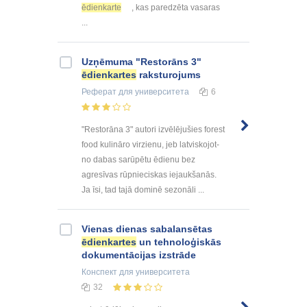
ēdienkarte
, kas paredzēta vasaras
...
Uzņēmuma "Restorāns 3"
ēdienkartes
raksturojums
Реферат
для университета
6
"Restorāna 3" autori izvēlējušies forest
food kulināro virzienu, jeb latviskojot-
no dabas sarūpētu ēdienu bez
agresīvas rūpnieciskas iejaukšanās.
Ja īsi, tad tajā dominē sezonāli ...
Vienas dienas sabalansētas
ēdienkartes
un tehnoloģiskās
dokumentācijas izstrāde
Конспект
для университета
32