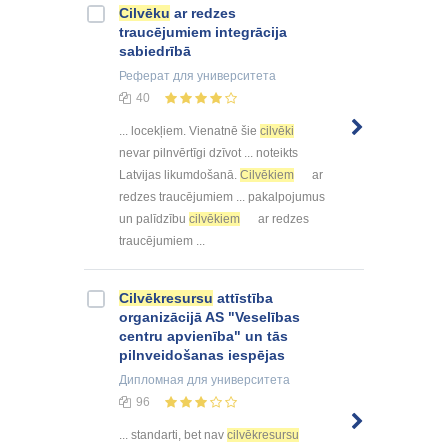
Cilvēku
ar redzes
traucējumiem integrācija
sabiedrībā
Реферат
для университета
40
... locekļiem. Vienatnē šie
cilvēki
nevar pilnvērtīgi dzīvot ... noteikts
Latvijas likumdošanā.
Cilvēkiem
ar
redzes traucējumiem ... pakalpojumus
un palīdzību
cilvēkiem
ar redzes
traucējumiem ...
Cilvēkresursu
attīstība
organizācijā AS "Veselības
centru apvienība" un tās
pilnveidošanas iespējas
Дипломная
для университета
96
... standarti, bet nav
cilvēkresursu