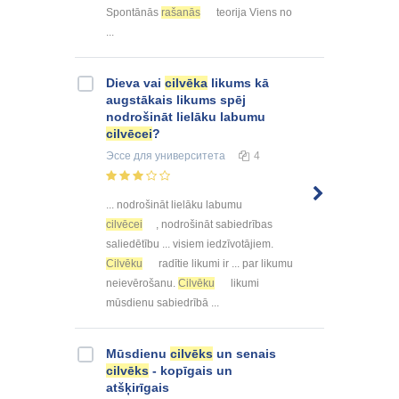
Spontānās
rašanās
teorija Viens no
...
Dieva vai
cilvēka
likums kā
augstākais likums spēj
nodrošināt lielāku labumu
cilvēcei
?
Эссе
для университета
4
... nodrošināt lielāku labumu
cilvēcei
, nodrošināt sabiedrības
saliedētību ... visiem iedzīvotājiem.
Cilvēku
radītie likumi ir ... par likumu
neievērošanu.
Cilvēku
likumi
mūsdienu sabiedrībā ...
Mūsdienu
cilvēks
un senais
cilvēks
- kopīgais un
atšķirīgais