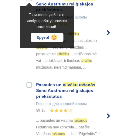
Seno Austrumu reliģiskajos
priekšstatos
Ты можешь добавить
Реферат
для средней школы
любую работу в список
17
пожеланий.
... par pasaules un
cilvēku
Круто!
rašanos
ir tēma, ... uz pasaules un
cilvēku
radīšanu raudzījās ...
pasaules un
cilvēku
radīšanas mīti
vai ... priekšstati, ir liecības
cilvēku
mūžīgajai, neremdināmajai, ...
Pasaules un
cilvēku
rašanās
Seno Austrumu reliģiskajos
priekšstatos
Реферат
для средней школы
10
... pasaules un visuma
rašanos
.
Hiduismā nav konkrēta ... par šīs
Vienības
rašanos
, bet ‘’Rigvēdās’’ ir