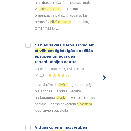
attīstības politika. 1 ... teorijas analīze.
2.
Cilvēkresursu
attīstība
organizācijā palīdz ... apgalvo ka
nepastāv
cilvēkresursu
politika,
tomēr mazāk ...
Sabiedriskais darbs ar veciem
cilvēkiem
ilglaicīgās sociālās
aprūpes un sociālās
rehabilitācijas centrā
Конспект
для средней школы
18
... un ātrāks. Ir
cilvēki
, kuri nespēj
pielāgoties ... aprites. Vecāka
gadagājuma
cilvēki
veido nozīmīgu
sociālo ... darbs ar veciem
cilvēkiem
kļūst arvien būtiskāks ...
Vidusskolēnu mazvērtības