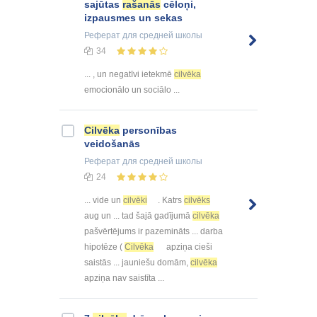
sajūtas
rašanās
cēloņi,
izpausmes un sekas
Реферат
для средней школы
34
... , un negatīvi ietekmē
cilvēka
emocionālo un sociālo ...
Cilvēka
personības
veidošanās
Реферат
для средней школы
24
... vide un
cilvēki
. Katrs
cilvēks
aug un ... tad šajā gadījumā
cilvēka
pašvērtējums ir pazemināts ... darba
hipotēze (
Cilvēka
apziņa cieši
saistās ... jauniešu domām,
cilvēka
apziņa nav saistīta ...