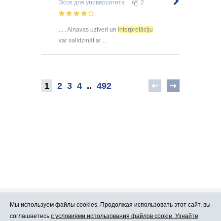
Эссе
для университета
2
... . Ainavas uztveri un
interpretāciju
var salīdzināt ar ...
1
2
3
4
..
492
Мы используем файлы cookies. Продолжая использовать этот сайт, вы
Про Atlants.lv
Реклама
соглашаетесь
с условиями использования файлов cookie. Узнайте