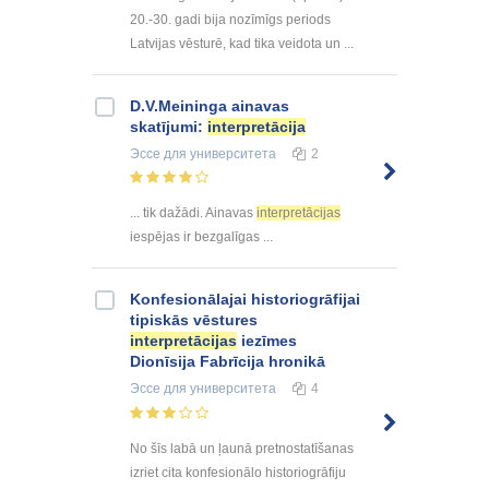
20.-30. gadi bija nozīmīgs periods
Latvijas vēsturē, kad tika veidota un ...
D.V.Meininga ainavas
skatījumi:
interpretācija
Эссе
для университета
2
... tik dažādi. Ainavas
interpretācijas
iespējas ir bezgalīgas ...
Konfesionālajai historiogrāfijai
tipiskās vēstures
interpretācijas
iezīmes
Dionīsija Fabrīcija hronikā
Эссе
для университета
4
No šīs labā un ļaunā pretnostatīšanas
izriet cita konfesionālo historiogrāfiju