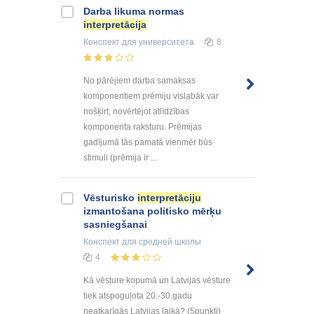
Darba likuma normas
interpretācija
Конспект
для университета
8
No pārējiem darba samaksas
komponentiem prēmiju vislabāk var
nošķirt, novērtējot atlīdzības
komponenta raksturu. Prēmijas
gadījumā tās pamatā vienmēr būs
stimuli (prēmija ir ...
Vēsturisko
interpretāciju
izmantošana politisko mērķu
sasniegšanai
Конспект
для средней школы
4
Kā vēsture kopumā un Latvijas vēsture
tiek atspoguļota 20.-30.gadu
neatkarīgās Latvijas laikā? (5punkti)