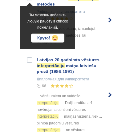
metodes
Реферат
для университета
Ты можешь добавить
14
любую работу в список
пожеланий.
... likumu pilnveidošanu, izmantojot
interpretācijas
metodes, lai
Круто!
pielāgotu ...
Latvijas 20.gadsimta vēstures
interpretāciju
maiņa latviešu
prozā (1986-1991)
Дипломная
для университета
66
... vērtējumiem un valdošo
interpretāciju
. Daiļliteratūra arī ...
novērojama centieni vēstures
interpretāciju
maiņas virzienā, tiek ...
pilnībā padomju vēstures
interpretācijas
no vēstures ...