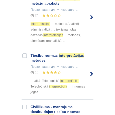
metožu apraksts
Презентация
для университета
24
Interpretācijas
metodes Analizējot
administratīvā ... , tiek izmantotas
dažādas
interpretācijas
metodes,
piemēram, gramatiskā ...
Tiesību normas
interpretācijas
metodes
Презентация
для университета
16
... laikā. Teleoloģiskā
interpretācija
Teleoloģiskā
interpretācija
ir normas
jēgas ...
Civillikuma - mantojuma
tiesību daļas tiesību normas