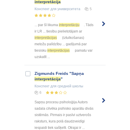
interpretācija
Конспект
для университета
5
... par šī likuma
interpretāciju
. Tāds
ir LR ... tiesību pielietotājam ar
interpretācijas
(iztulkošanas)
metožu palīdzību ... gadījumā par
tiesisku
interpretācijas
pamatu var
uzskatīt ...
Zigmunds Freids "Sapņa
interpretācija
"
Конспект
для средней школы
6
Sapņu procesu psiholoģija Autors
sadala cilvēka psihisko aparātu divās
sistēmās. Pirmais ir pasīvi uztverošs
raksturs, kura polā daudzveidīgi
iespaidi tiek sašķelti. Otrajai ir ...