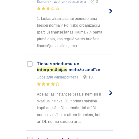
Конспект
для университета
3
1. Lietas atrisināšanai piemērojamā
tiesību norma ir Politisko organizāciju
(partiju) finansēšanas likuma 7.4 panta
pirmā daļa, kas regulē valsts budžeta
finansējuma izlietojumu ...
Tiesu spriedumu un
interpretācijas
metožu analīze
Эссе
для университета
10
Apelācijas instances tiesa sistēmiski ir
skatījusi ne tikai DL normas saistībā
kopā ar citām DL normām, kā arī DL
normu saistību ar citiem likumiem, bet
arī DL normu saistību ar ...