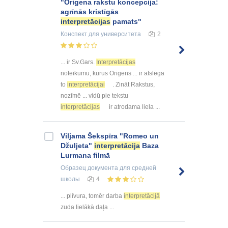
"Origena rakstu koncepcija:
agrīnās kristīgās
interpretācijas
pamats"
Конспект
для университета
2
... ir Sv.Gars.
Interpretācijas
noteikumu, kurus Origens ... ir atslēga
to
interpretācijai
. Zināt Rakstus,
nozīmē ... vidū pie tekstu
interpretācijas
ir atrodama liela ...
Viljama Šekspīra "Romeo un
Džuljeta"
interpretācija
Baza
Lurmana filmā
Образец документа
для средней
школы
4
... plīvura, tomēr darba
interpretācijā
zuda lielākā daļa ...