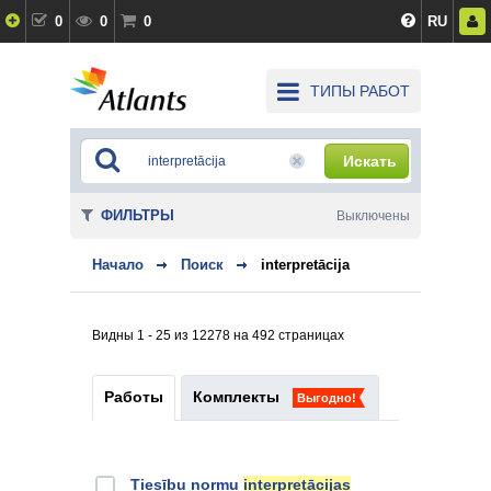
0
0
0
RU
ТИПЫ РАБОТ
Искать
ФИЛЬТРЫ
Выключены
Начало
Поиск
interpretācija
Видны 1 - 25 из 12278 на 492 страницах
Работы
Комплекты
Выгодно!
Tiesību normu
interpretācijas