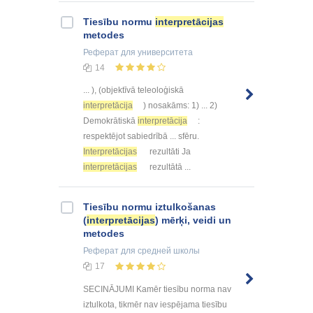
Tiesību normu
interpretācijas
metodes
Реферат
для университета
14
... ), (objektīvā teleoloģiskā
interpretācija
) nosakāms: 1) ... 2)
Demokrātiskā
interpretācija
:
respektējot sabiedrībā ... sfēru.
Interpretācijas
rezultāti Ja
interpretācijas
rezultātā ...
Tiesību normu iztulkošanas
(
interpretācijas
) mērķi, veidi un
metodes
Реферат
для средней школы
17
SECINĀJUMI Kamēr tiesību norma nav
iztulkota, tikmēr nav iespējama tiesību