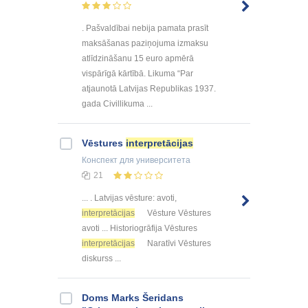
. Pašvaldībai nebija pamata prasīt
maksāšanas paziņojuma izmaksu
atlīdzināšanu 15 euro apmērā
vispārīgā kārtībā. Likuma “Par
atjaunotā Latvijas Republikas 1937.
gada Civillikuma ...
Vēstures
interpretācijas
Конспект
для университета
21
... . Latvijas vēsture: avoti,
interpretācijas
Vēsture Vēstures
avoti ... Historiogrāfija Vēstures
interpretācijas
Naratīvi Vēstures
diskurss ...
Doms Marks Šeridans