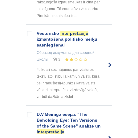
raksturojoša izpausme, kas ir cīņa par
taisnīgumu. Tā caurstrāvo visu darbu.
Pirmkārt, netaisnība ir ...
Vēsturisko
interpretāciju
izmantošana politisko mērķu
sasniegšanai
Образец документа
для средней
школы
3
4. Izdari secinājumus par vēstures
tekstu atbilstību laikam un valstij, kurā
tie ir radušies!(4punkti) Katra valsts
vēsturi interpretē sev izdevīgā veidā,
varbūt dažkārt atzīstot ...
D.V.Meiniga esejas "The
Beholding Eye: Ten Versions
of the Same Scene" analīze un
interpretācija