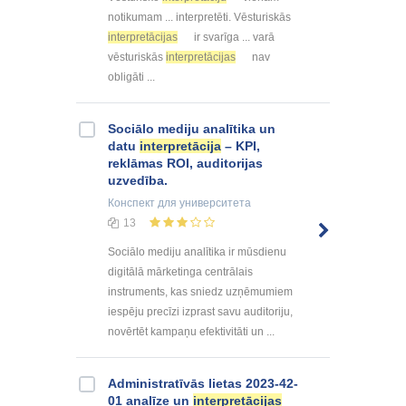
notikumam ... interpretēti. Vēsturiskās
interpretācijas
ir svarīga ... varā
vēsturiskās
interpretācijas
nav
obligāti ...
Sociālo mediju analītika un
datu
interpretācija
– KPI,
reklāmas ROI, auditorijas
uzvedība.
Конспект
для университета
13
Sociālo mediju analītika ir mūsdienu
digitālā mārketinga centrālais
instruments, kas sniedz uzņēmumiem
iespēju precīzi izprast savu auditoriju,
novērtēt kampaņu efektivitāti un ...
Administratīvās lietas 2023-42-
01 analīze un
interpretācijas