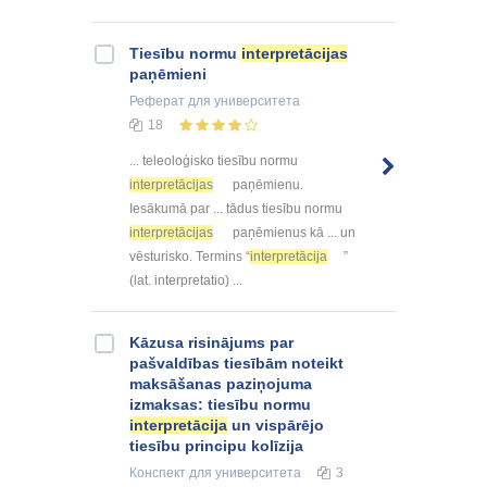
Tiesību normu
interpretācijas
paņēmieni
Реферат
для университета
18
... teleoloģisko tiesību normu
interpretācijas
paņēmienu.
Iesākumā par ... tādus tiesību normu
interpretācijas
paņēmienus kā ... un
vēsturisko. Termins “
interpretācija
”
(lat. interpretatio) ...
Kāzusa risinājums par
pašvaldības tiesībām noteikt
maksāšanas paziņojuma
izmaksas: tiesību normu
interpretācija
un vispārējo
tiesību principu kolīzija
Конспект
для университета
3