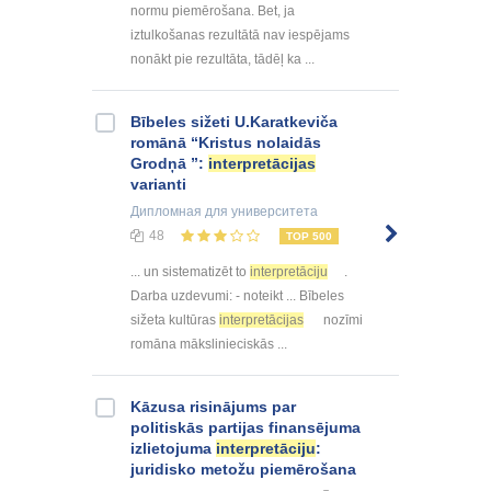
normu piemērošana. Bet, ja
iztulkošanas rezultātā nav iespējams
nonākt pie rezultāta, tādēļ ka ...
Bībeles sižeti U.Karatkeviča
romānā “Kristus nolaidās
Grodņā ”:
interpretācijas
varianti
Дипломная
для университета
48
TOP 500
... un sistematizēt to
interpretāciju
.
Darba uzdevumi: - noteikt ... Bībeles
sižeta kultūras
interpretācijas
nozīmi
romāna mākslinieciskās ...
Kāzusa risinājums par
politiskās partijas finansējuma
izlietojuma
interpretāciju
:
juridisko metožu piemērošana