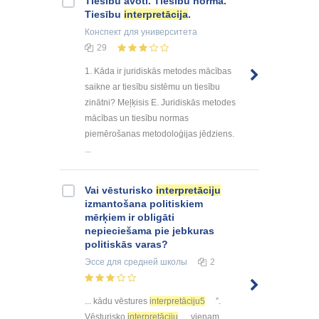
Tiesību avoti. Tiesību norma.
Tiesību
interpretācija
.
Конспект
для университета
29
1. Kāda ir juridiskās metodes mācības
saikne ar tiesību sistēmu un tiesību
zinātni? Meļķisis E. Juridiskās metodes
mācības un tiesību normas
piemērošanas metodoloģijas jēdziens.
...
Vai vēsturisko
interpretāciju
izmantošana politiskiem
mērķiem ir obligāti
nepieciešama pie jebkuras
politiskās varas?
Эссе
для средней школы
2
... kādu vēstures
interpretāciju5
”.
Vēsturisko
interpretāciju
vienam