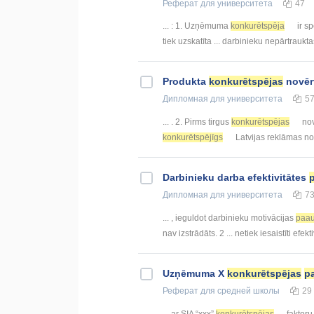
Реферат
для университета
47
... : 1. Uzņēmuma
konkurētspēja
ir s
tiek uzskatīta ... darbinieku nepārtrau
Produkta
konkurētspējas
novēr
Дипломная
для университета
5
... . 2. Pirms tirgus
konkurētspējas
nov
konkurētspējīgs
Latvijas reklāmas noz
Darbinieku darba efektivitātes
Дипломная
для университета
7
... , ieguldot darbinieku motivācijas
paau
nav izstrādāts. 2 ... netiek iesaistīti efekt
Uzņēmuma X
konkurētspējas
p
Реферат
для средней школы
29