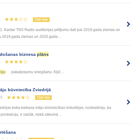
7
TOP 500
 1. Kantar TNS Radio auditorijas pētījumu dati par 2019.gada ziemas un
 2019.gada ziemas un 2020.gada ...
idošanas biznesa
plāns
3
jīgu
pakalpojumu sniegšanu. Kļūt ...
āju būvniecība Zviedrijā
55
TOP 500
iedrijas koka karkasa māju būvniecības industrijas, noskaidroju, ka
rodukciju, ir vairāk, nekā sākumā ...
rtēšana