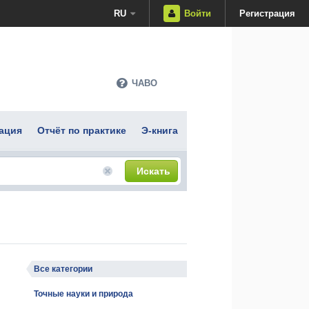
RU
Войти
Регистрация
ЧАВО
ация
Отчёт по практике
Э-книга
Искать
Все категории
Точные науки и природа