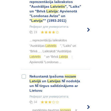
reprezentācija laikrakstos
"Austrālijas
Latvietis
", "Laiks"
un "Brīvā
Latvija
: Apvienotā
"Londonas Avīze" un
"
Latvija
"" (1993-2011)
Реферат
для университета
19
... reprezentāciju laikrakstos
“Austrālijas
Latvietis
”, “Laiks” un
“Brīvā ... . Laikraksti “Austrālijas
Latvietis
” un “Brīvā
Latvija
:
Apvienotā “Londonas ...
Nekustamā īpašuma
nozare
Latvijā
un
Latvijas
NĪ nodokļa
un NĪ tirgus salīdzinājums ar
Lietuvu
Реферат
для университета
34
... pandēmija daudzas
nozares
ir