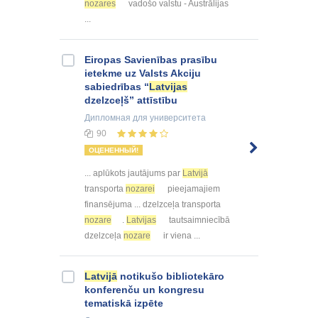
nozares
vadošo valstu - Austrālijas
...
Eiropas Savienības prasību
ietekme uz Valsts Akciju
sabiedrības “
Latvijas
dzelzceļš” attīstību
Дипломная
для университета
90
ОЦЕНЕННЫЙ!
... aplūkots jautājums par
Latvijā
transporta
nozarei
pieejamajiem
finansējuma ... dzelzceļa transporta
nozare
.
Latvijas
tautsaimniecībā
dzelzceļa
nozare
ir viena ...
Latvijā
notikušo bibliotekāro
konferenču un kongresu
tematiskā izpēte