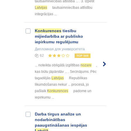
tautsaimniecības attīstība ... . 3. Izpētīt
Latvijas
tautsaimniecības attīstību
integrācijas ...
Konkurences
tiesību
mijiedarbība ar publisko
iepirkumu regulējumu
Дипломная
для университета
62
TOP 500
... noteikta obligātā izglītības
nozare
,
kas būtu jāpārstāv ... . Secinājums. Pēc
tagadējās
Latvijas
Republikas
likumdošanas nekur ... procesā, jo
pašlaik
Konkurences
padome un
iepirkumu ...
Darba tirgus analīze un
nodarbinātības
paaugstināšanas iespējas
Latvijā