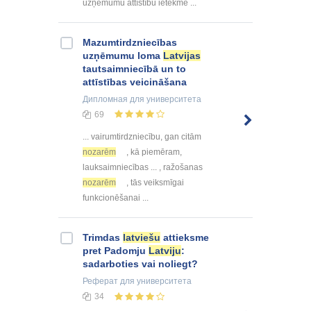
uzņēmumu attīstību ietekmē ...
Mazumtirdzniecības
uzņēmumu loma
Latvijas
tautsaimniecībā un to
attīstības veicināšana
Дипломная
для университета
69
... vairumtirdzniecību, gan citām
nozarēm
, kā piemēram,
lauksaimniecības ... , ražošanas
nozarēm
, tās veiksmīgai
funkcionēšanai ...
Trimdas
latviešu
attieksme
pret Padomju
Latviju
:
sadarboties vai noliegt?
Реферат
для университета
34