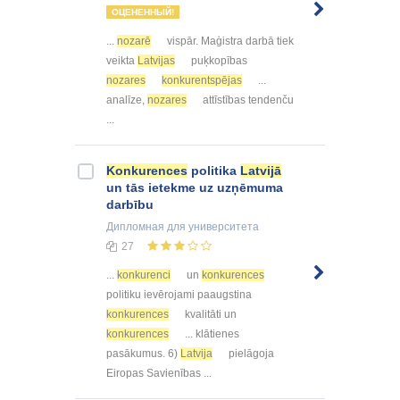
ОЦЕНЕННЫЙ!
...
nozarē
vispār. Maģistra darbā tiek
veikta
Latvijas
puķkopības
nozares
konkurentspējas
...
analīze,
nozares
attīstības tendenču
...
Konkurences
politika
Latvijā
un tās ietekme uz uzņēmuma
darbību
Дипломная
для университета
27
...
konkurenci
un
konkurences
politiku ievērojami paaugstina
konkurences
kvalitāti un
konkurences
... klātienes
pasākumus. 6)
Latvija
pielāgoja
Eiropas Savienības ...