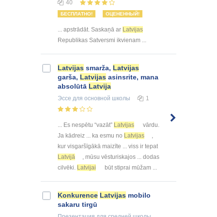
40
БЕСПЛАТНО!
ОЦЕНЕННЫЙ!
... apstrādāt. Saskaņā ar
Latvijas
Republikas Satversmi ikvienam ...
Latvijas
smarža,
Latvijas
garša,
Latvijas
asinsrite, mana
absolūtā
Latvija
Эссе
для основной школы
1
... Es nespētu “vazāt”
Latvijas
vārdu.
Ja kādreiz ... ka esmu no
Latvijas
,
kur visgaršīgākā maizīte ... viss ir tepat
Latvijā
, mūsu vēsturiskajos ... dodas
cilvēki.
Latvijai
būt stiprai mūžam ...
Konkurence
Latvijas
mobilo
sakaru tirgū
Презентация
для средней школы