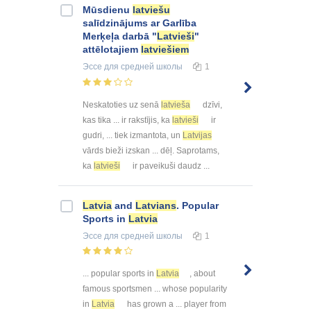
Mūsdienu
latviešu
salīdzinājums ar Garlība
Merķeļa darbā "
Latvieši
"
attēlotajiem
latviešiem
Эссе
для средней школы
1
Neskatoties uz senā
latvieša
dzīvi,
kas tika ... ir rakstījis, ka
latvieši
ir
gudri, ... tiek izmantota, un
Latvijas
vārds bieži izskan ... dēļ. Saprotams,
ka
latvieši
ir paveikuši daudz ...
Latvia
and
Latvians
. Popular
Sports in
Latvia
Эссе
для средней школы
1
... popular sports in
Latvia
, about
famous sportsmen ... whose popularity
in
Latvia
has grown a ... player from