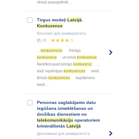
strauji paaugstināt ...
Tirgus modeļi
Latvijā
.
Konkurence
Конспект
для университета
16
...
konkurences
. Pilnīga
konkurence
un brīvā
konkurence
.
Nedrīkst jaukt pilnīgo
konkurenci
...
daži nepilnīgas
konkurences
veidi.
Brīvās
konkurences
kapitālisms
bieži ...
Personas saglabājamo datu
iegūšana izmeklēšanas un
drošības dienestiem no
telekomunikāciju
operatoriem
krimināllietās
Latvijā
Дипломная
для университета