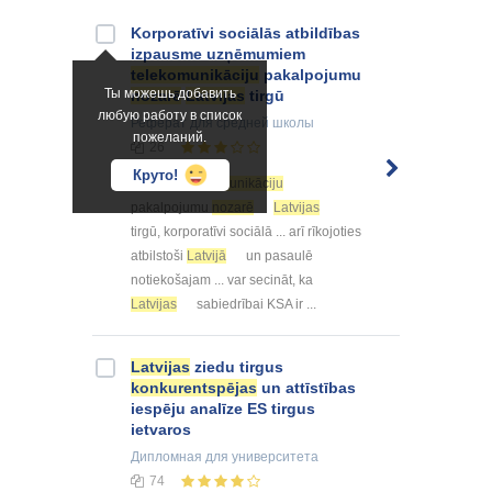
Korporatīvi sociālās atbildības
izpausme uzņēmumiem
telekomunikāciju
pakalpojumu
Ты можешь добавить
nozarē
Latvijas
tirgū
любую работу в список
Реферат
для средней школы
пожеланий.
26
Круто!
... ka: 1.
Telekomunikāciju
pakalpojumu
nozarē
Latvijas
tirgū, korporatīvi sociālā ... arī rīkojoties
atbilstoši
Latvijā
un pasaulē
notiekošajam ... var secināt, ka
Latvijas
sabiedrībai KSA ir ...
Latvijas
ziedu tirgus
konkurentspējas
un attīstības
iespēju analīze ES tirgus
ietvaros
Дипломная
для университета
74