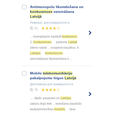
Antimonopolu likumdošana un
konkurences
veicināšana
Latvijā
Реферат
для университета
31
... neiespējami sastādīt
konkurenci
.
2.
Konkurences
padome
Latvijā
īsteno valsts ... nospiest mazākos. 4.
Latvijas
konkurences
veicināšanas likumdošana ir ...
Mobilo
telekomunikāciju
pakalpojumu tirgus
Latvijā
Дипломная
для университета
76
... , tāpēc pasaules un
Latvijas
sakaru tirgū tiek ... ieviešana daudzās
tautsaimniecības
nozarēs
ļāva