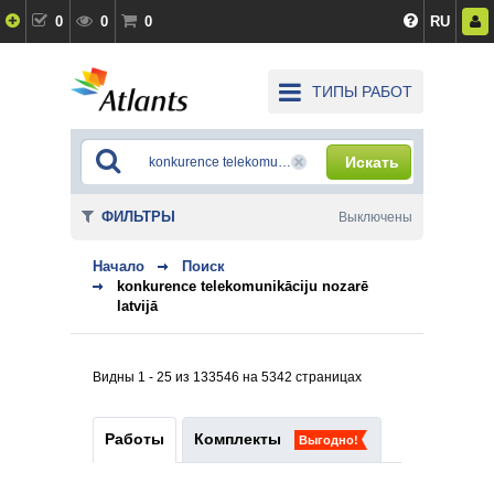
0
0
0
RU
ТИПЫ РАБОТ
Искать
ФИЛЬТРЫ
Выключены
Начало
Поиск
konkurence telekomunikāciju nozarē
latvijā
Видны 1 - 25 из 133546 на 5342 страницах
Работы
Комплекты
Выгодно!