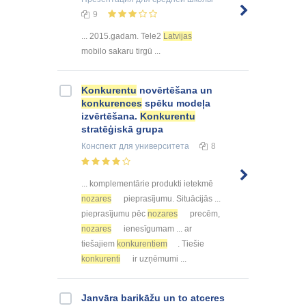
9
... 2015.gadam. Tele2
Latvijas
mobilo sakaru tirgū ...
Konkurentu
novērtēšana un
konkurences
spēku modeļa
izvērtēšana.
Konkurentu
stratēģiskā grupa
Конспект
для университета
8
... komplementārie produkti ietekmē
nozares
pieprasījumu. Situācijās ...
pieprasījumu pēc
nozares
precēm,
nozares
ienesīgumam ... ar
tiešajiem
konkurentiem
. Tiešie
konkurenti
ir uzņēmumi ...
Janvāra barikāžu un to atceres