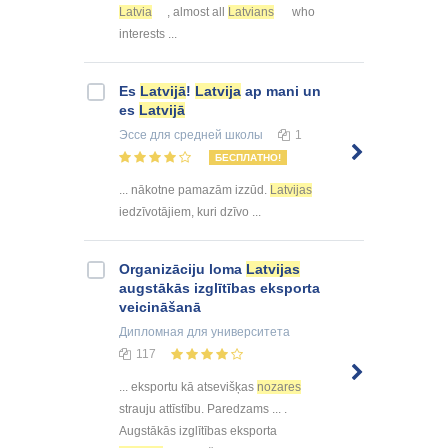
Latvia
, almost all
Latvians
who
interests ...
Es
Latvijā
!
Latvija
ap mani un
es
Latvijā
Эссе
для средней школы
1
БЕСПЛАТНО!
... nākotne pamazām izzūd.
Latvijas
iedzīvotājiem, kuri dzīvo ...
Organizāciju loma
Latvijas
augstākās izglītības eksporta
veicināšanā
Дипломная
для университета
117
... eksportu kā atsevišķas
nozares
strauju attīstību. Paredzams ... .
Augstākās izglītības eksporta