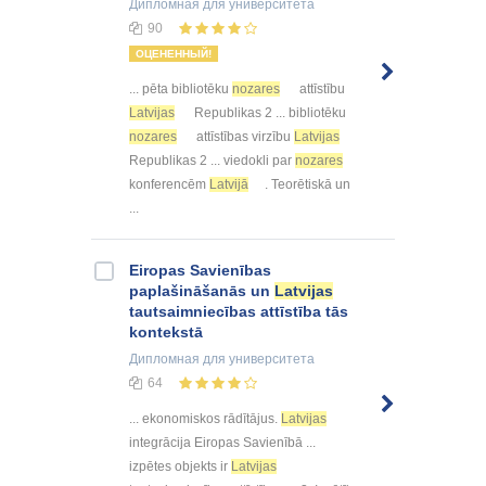
Дипломная
для университета
90
ОЦЕНЕННЫЙ!
... pēta bibliotēku
nozares
attīstību
Latvijas
Republikas 2 ... bibliotēku
nozares
attīstības virzību
Latvijas
Republikas 2 ... viedokli par
nozares
konferencēm
Latvijā
. Teorētiskā un
...
Eiropas Savienības
paplašināšanās un
Latvijas
tautsaimniecības attīstība tās
kontekstā
Дипломная
для университета
64
... ekonomiskos rādītājus.
Latvijas
integrācija Eiropas Savienībā ...
izpētes objekts ir
Latvijas