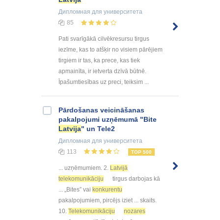
Дипломная
для университета
85
Pati svarīgākā cilvēkresursu tirgus
iezīme, kas to atšķir no visiem pārējiem
tirgiem ir tas, ka prece, kas tiek
apmainīta, ir ietverta dzīvā būtnē.
Īpašumtiesības uz preci, teiksim ...
Pārdošanas veicināšanas
pakalpojumi uzņēmumā "Bite
Latvija
" un Tele2
Дипломная
для университета
113
TOP 500
... uzņēmumiem. 2.
Latvijā
telekomunikāciju
tirgus darbojas kā
... „Bites” vai
konkurentu
pakalpojumiem, pircējs iziet ... skaits.
10.
Telekomunikāciju
nozares