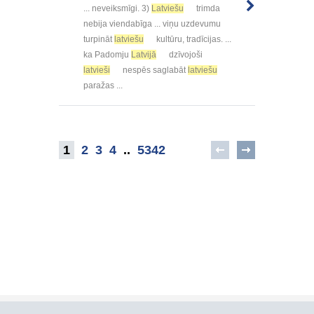
... neveiksmīgi. 3)
Latviešu
trimda
nebija viendabīga ... viņu uzdevumu
turpināt
latviešu
kultūru, tradīcijas. ...
ka Padomju
Latvijā
dzīvojoši
latvieši
nespēs saglabāt
latviešu
paražas ...
1
2
3
4
..
5342