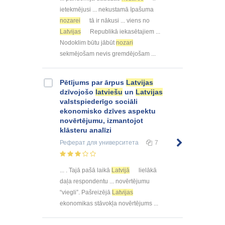
ietekmējusi ... nekustamā īpašuma
nozarei
tā ir nākusi ... viens no
Latvijas
Republikā iekasētajiem ...
Nodoklim būtu jābūt
nozari
sekmējošam nevis gremdējošam ...
Pētījums par ārpus
Latvijas
dzīvojošo
latviešu
un
Latvijas
valstspiederīgo sociāli
ekonomisko dzīves aspektu
novērtējumu, izmantojot
klāsteru analīzi
Реферат
для университета
7
... . Tajā pašā laikā
Latvijā
lielākā
daļa respondentu ... novērtējumu
“viegli”. Pašreizējā
Latvijas
ekonomikas stāvokļa novērtējums ...