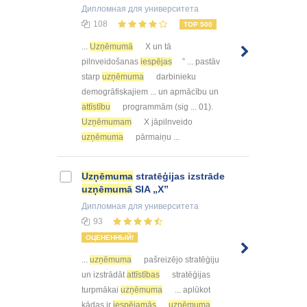
Дипломная
для университета
108
TOP 500
...
Uzņēmumā
X un tā
pilnveidošanas
iespējas
” ... pastāv
starp
uzņēmuma
darbinieku
demogrāfiskajiem ... un apmācību un
attīstību
programmām (sig ... 01).
Uzņēmumam
X jāpilnveido
uzņēmuma
pārmaiņu ...
Uzņēmuma
stratēģijas izstrāde
uzņēmumā
SIA „X”
Дипломная
для университета
93
ОЦЕНЕННЫЙ!
...
uzņēmuma
pašreizējo stratēģiju
un izstrādāt
attīstības
stratēģijas
turpmākai
uzņēmuma
... aplūkot
kādas ir
iespējamās
uzņēmuma