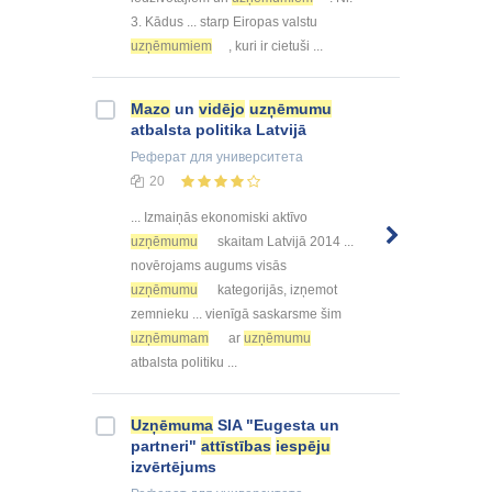
3. Kādus ... starp Eiropas valstu
uzņēmumiem
, kuri ir cietuši ...
Mazo
un
vidējo
uzņēmumu
atbalsta politika Latvijā
Реферат
для университета
20
... Izmaiņās ekonomiski aktīvo
uzņēmumu
skaitam Latvijā 2014 ...
novērojams augums visās
uzņēmumu
kategorijās, izņemot
zemnieku ... vienīgā saskarsme šim
uzņēmumam
ar
uzņēmumu
atbalsta politiku ...
Uzņēmuma
SIA "Eugesta un
partneri"
attīstības
iespēju
izvērtējums