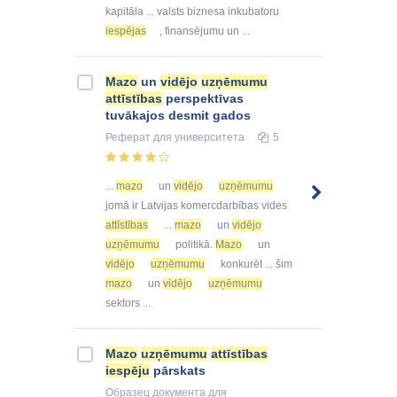
kapitāla ... valsts biznesa inkubatoru
iespējas
, finansējumu un ...
Mazo
un
vidējo
uzņēmumu
attīstības
perspektīvas
tuvākajos desmit gados
Реферат
для университета
5
...
mazo
un
vidējo
uzņēmumu
jomā ir Latvijas komercdarbības vides
attīstības
...
mazo
un
vidējo
uzņēmumu
politikā.
Mazo
un
vidējo
uzņēmumu
konkurēt ... šim
mazo
un
vidējo
uzņēmumu
sektors ...
Mazo
uzņēmumu
attīstības
iespēju
pārskats
Образец документа
для