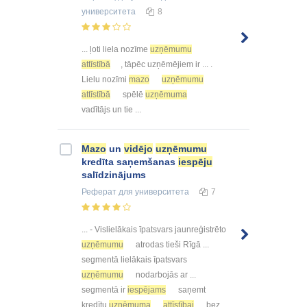
университета
8
... ļoti liela nozīme
uzņēmumu
attīstībā
, tāpēc uzņēmējiem ir ... .
Lielu nozīmi
mazo
uzņēmumu
attīstībā
spēlē
uzņēmuma
vadītājs un tie ...
Mazo
un
vidējo
uzņēmumu
kredīta saņemšanas
iespēju
salīdzinājums
Реферат
для университета
7
... - Vislielākais īpatsvars jaunreģistrēto
uzņēmumu
atrodas tieši Rīgā ...
segmentā lielākais īpatsvars
uzņēmumu
nodarbojās ar ...
segmentā ir
iespējams
saņemt
kredītu
uzņēmuma
attīstībai
bez