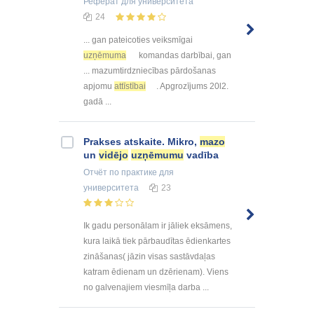
Реферат
для университета
24
... gan pateicoties veiksmīgai
uzņēmuma
komandas darbībai, gan
... mazumtirdzniecības pārdošanas
apjomu
attīstībai
. Apgrozījums 20l2.
gadā ...
Prakses atskaite. Mikro,
mazo
un
vidējo
uzņēmumu
vadība
Отчёт по практике
для
университета
23
Ik gadu personālam ir jāliek eksāmens,
kura laikā tiek pārbaudītas ēdienkartes
zināšanas( jāzin visas sastāvdaļas
katram ēdienam un dzērienam). Viens
no galvenajiem viesmīļa darba ...