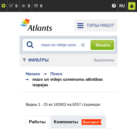
0
0
0
RU
ТИПЫ РАБОТ
Искать
ФИЛЬТРЫ
Выключены
Начало
Поиск
mazo un videjo uznemumu attistibas
iespejas
Видны 1 - 25 из 163902 на 6557 страницах
Работы
Комплекты
Выгодно!