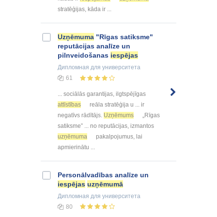
stratēģijas, kāda ir ...
Uzņēmuma
"Rīgas satiksme"
reputācijas analīze un
pilnveidošanas
iespējas
Дипломная
для университета
61
... sociālās garantijas, ilgtspējīgas
attīstības
reāla stratēģija u ... ir
negatīvs rādītājs.
Uzņēmums
„Rīgas
satiksme” ... no reputācijas, izmantos
uzņēmuma
pakalpojumus, lai
apmierinātu ...
Personālvadības analīze un
iespējas
uzņēmumā
Дипломная
для университета
80