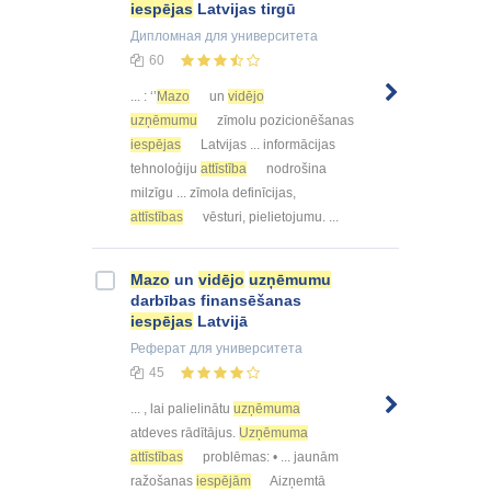
iespējas
Latvijas tirgū
Дипломная
для университета
60
... : ‘’
Mazo
un
vidējo
uzņēmumu
zīmolu pozicionēšanas
iespējas
Latvijas ... informācijas
tehnoloģiju
attīstība
nodrošina
milzīgu ... zīmola definīcijas,
attīstības
vēsturi, pielietojumu. ...
Mazo
un
vidējo
uzņēmumu
darbības finansēšanas
iespējas
Latvijā
Реферат
для университета
45
... , lai palielinātu
uzņēmuma
atdeves rādītājus.
Uzņēmuma
attīstības
problēmas: • ... jaunām
ražošanas
iespējām
Aizņemtā