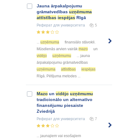
Jauna ārpakalpojumu
grāmatvedības
uzņēmuma
attīstības
iespējas
Rīgā
Реферат
для университета
5
...
uzņēmuma
finansiālo stāvokli.
Mūsdienās arvien vairāk
mazo
un
vidējo
uzņēmumu
... jauna
ārpakalpojumu grāmatvedības
uzņēmuma
attīstības
iespējas
Rīgā. Pētījuma metodes ...
Mazo
un
vidējo
uzņēmumu
tradicionālo un alternatīvo
finansējumu piesaiste
Zviedrijā
Реферат
для университета
7
... jaunajiem vai esošajiem