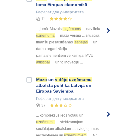
loma Eiropas ekonomikā
Реферат
для университета
11
... jomā. Mazais
uzņēmums
nav liela
uzņēmuma
mazā versija ... situācija,
finanšu piesaistīšanas
iespējas
un
darba organizācija ...
pamatelementiem veiksmīgai MVU
attīstībai
un to inovāciju ...
Mazo
un
vidējo
uzņēmumu
atbalsta politika Latvijā un
Eiropas Savienībā
Реферат
для университета
37
... kompleksus iedzīvotāju un
uzņēmumu
steidzamajam
sociālajam atbalstam ... atvieglojumus
iedzīvotājiem un
uzņēmumiem
. Nr.