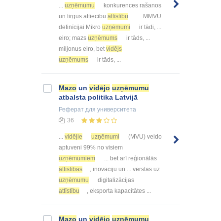
...
uzņēmumu
konkurences rašanos
un tirgus attiecību
attīstību
... MMVU
definīcijai Mikro
uzņēmumi
ir tādi, ...
eiro; mazs
uzņēmums
ir tāds, ...
miljonus eiro, bet
vidējs
uzņēmums
ir tāds, ...
Mazo
un
vidējo
uzņēmumu
atbalsta politika Latvijā
Реферат
для университета
36
...
vidējie
uzņēmumi
(MVU) veido
aptuveni 99% no visiem
uzņēmumiem
... bet arī reģionālās
attīstības
, inovāciju un ... vērstas uz
uzņēmumu
digitalizācijas
attīstību
, eksporta kapacitātes ...
Mazo
un
vidējo
uzņēmumu