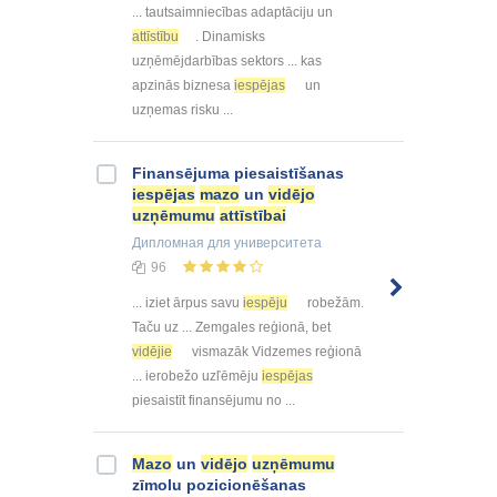
... tautsaimniecības adaptāciju un
attīstību
. Dinamisks
uzņēmējdarbības sektors ... kas
apzinās biznesa
iespējas
un
uzņemas risku ...
Finansējuma piesaistīšanas
iespējas
mazo
un
vidējo
uzņēmumu
attīstībai
Дипломная
для университета
96
... iziet ārpus savu
iespēju
robežām.
Taču uz ... Zemgales reģionā, bet
vidējie
vismazāk Vidzemes reģionā
... ierobežo uzľēmēju
iespējas
piesaistīt finansējumu no ...
Mazo
un
vidējo
uzņēmumu
zīmolu pozicionēšanas