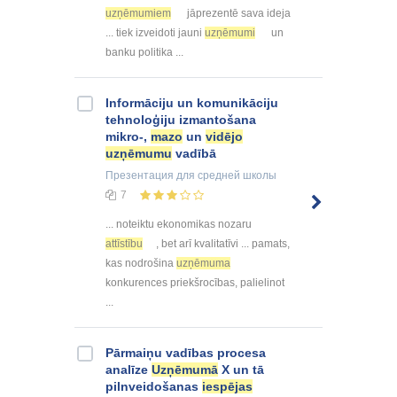
uzņēmumiem
jāprezentē sava ideja
... tiek izveidoti jauni
uzņēmumi
un
banku politika ...
Informāciju un komunikāciju
tehnoloģiju izmantošana
mikro-,
mazo
un
vidējo
uzņēmumu
vadībā
Презентация
для средней школы
7
... noteiktu ekonomikas nozaru
attīstību
, bet arī kvalitatīvi ... pamats,
kas nodrošina
uzņēmuma
konkurences priekšrocības, palielinot
...
Pārmaiņu vadības procesa
analīze
Uzņēmumā
X un tā
pilnveidošanas
iespējas