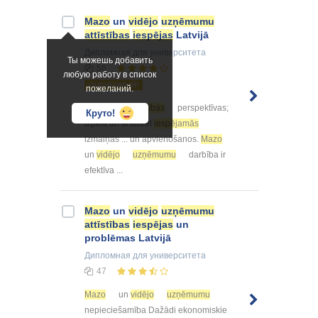
Mazo
un
vidējo
uzņēmumu
attīstības
iespējas
Latvijā
Дипломная
для университета
Ты можешь добавить
56
любую работу в список
ОЦЕНЕННЫЙ!
пожеланий.
... nākotnes
attīstības
perspektīvas;
Круто!
izpētīt un analizēt
iespējamās
izmaiņas ... un apvienošanos.
Mazo
un
vidējo
uzņēmumu
darbība ir
efektīva ...
Mazo
un
vidējo
uzņēmumu
attīstības
iespējas
un
problēmas Latvijā
Дипломная
для университета
47
Mazo
un
vidējo
uzņēmumu
nepieciešamība Dažādi ekonomiskie