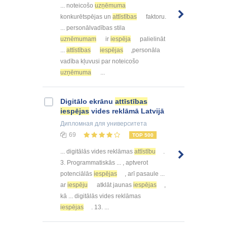
... noteicošo
uzņēmuma
konkurētspējas un
attīstības
faktoru.
... personālvadības stila
uznēmumam
ir
iespēja
palielināt
...
attīstības
iespējas
,personāla
vadība kļuvusi par noteicošo
uzņēmuma
...
Digitālo ekrānu
attīstības
iespējas
vides reklāmā Latvijā
Дипломная
для университета
69
TOP 500
... digitālās vides reklāmas
attīstību
.
3. Programmatiskās ... , aptverot
potenciālās
iespējas
, arī pasaule ...
ar
iespēju
atklāt jaunas
iespējas
,
kā ... digitālās vides reklāmas
iespējas
. 13. ...