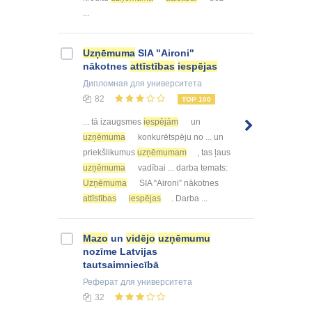
...
Uzņēmuma
SIA "Aironi"
nākotnes
attīstības
iespējas
Дипломная
для университета
82
TOP 100
... tā izaugsmes
iespējām
un
uzņēmuma
konkurētspēju no ... un
priekšlikumus
uzņēmumam
, tas ļaus
uzņēmuma
vadībai ... darba temats:
Uzņēmuma
SIA “Aironi” nākotnes
attīstības
iespējas
. Darba ...
Mazo
un
vidējo
uzņēmumu
nozīme Latvijas
tautsaimniecībā
Реферат
для университета
32