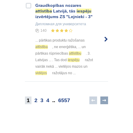
Graudkopības nozares
attīstība
Latvijā, tās
iespēju
izvērtējums ZS "Lejnieki - 3"
Дипломная
для университета
140
... pārtikas produktu ražošanas
attīstība
, ne enerģētika, ... un
pārtikas rūpniecības
attīstību
. 3.
Latvijas ... . Tas dod
iespēju
ražot
vairāk nekā ... vietējos mazos un
vidējos
ražotājus no ...
1
2
3
4
..
6557