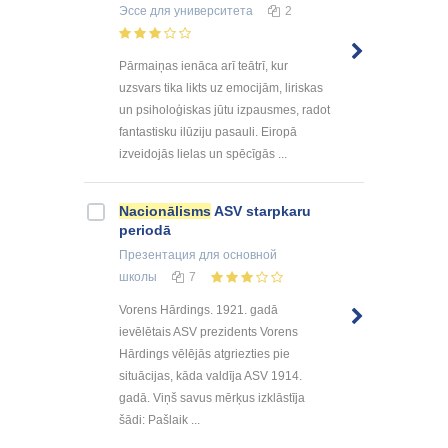
Эссе
для университета
2
Pārmaiņas ienāca arī teātrī, kur
uzsvars tika likts uz emocijām, liriskas
un psiholoģiskas jūtu izpausmes, radot
fantastisku ilūziju pasauli. Eiropā
izveidojās lielas un spēcīgās ...
Nacionālisms
ASV starpkaru
periodā
Презентация
для основной
школы
7
Vorens Hārdings. 1921. gadā
ievēlētais ASV prezidents Vorens
Hārdings vēlējās atgriezties pie
situācijas, kāda valdīja ASV 1914.
gadā. Viņš savus mērķus izklāstīja
šādi: Pašlaik ...