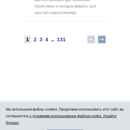
Ādolfs Hitlers ir vienīgais diktators, kurš
savu varu ieguvis likumīgā ...
1
2
3
4
..
131
Мы используем файлы cookies. Продолжая использовать этот сайт, вы
Про Atlants.lv
Реклама
соглашаетесь
с условиями использования файлов cookie. Узнайте
больше.
Условия