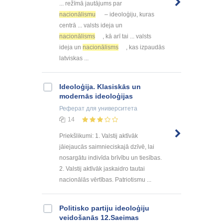
... režīmā jautājums par
nacionālismu
– ideoloģiju, kuras
centrā ... valsts ideja un
nacionālisms
, kā arī tai ... valsts
ideja un
nacionālisms
, kas izpaudās
latviskas ...
Ideoloģija. Klasiskās un
modernās ideoloģijas
Реферат
для университета
14
Priekšlikumi: 1. Valstij aktīvāk
jāiejaucās saimnieciskajā dzīvē, lai
nosargātu indivīda brīvību un tiesības.
2. Valstij aktīvāk jaskaidro tautai
nacionālās vērtības. Patriotismu ...
Politisko partiju ideoloģiju
veidošanās 12.Saeimas