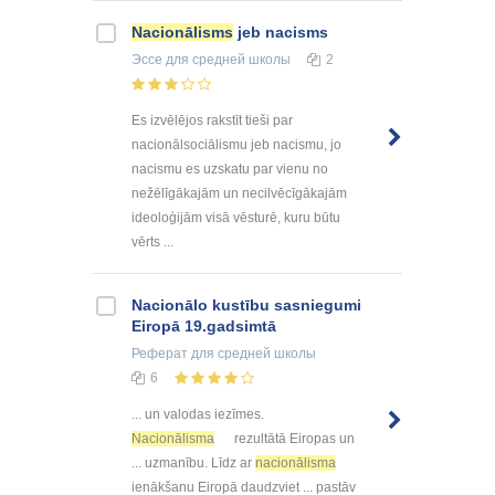
Nacionālisms
jeb nacisms
Эссе
для средней школы
2
Es izvēlējos rakstīt tieši par
nacionālsociālismu jeb nacismu, jo
nacismu es uzskatu par vienu no
nežēlīgākajām un necilvēcīgākajām
ideoloģijām visā vēsturē, kuru būtu
vērts ...
Nacionālo kustību sasniegumi
Eiropā 19.gadsimtā
Реферат
для средней школы
6
... un valodas iezīmes.
Nacionālisma
rezultātā Eiropas un
... uzmanību. Līdz ar
nacionālisma
ienākšanu Eiropā daudzviet ... pastāv