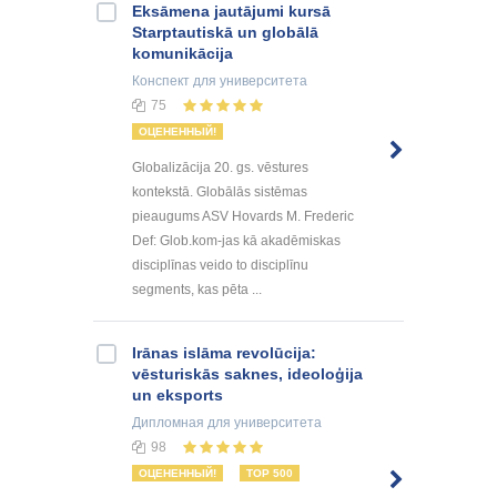
Eksāmena jautājumi kursā
Starptautiskā un globālā
komunikācija
Конспект
для университета
75
ОЦЕНЕННЫЙ!
Globalizācija 20. gs. vēstures
kontekstā. Globālās sistēmas
pieaugums ASV Hovards M. Frederic
Def: Glob.kom-jas kā akadēmiskas
disciplīnas veido to disciplīnu
segments, kas pēta ...
Irānas islāma revolūcija:
vēsturiskās saknes, ideoloģija
un eksports
Дипломная
для университета
98
ОЦЕНЕННЫЙ!
TOP 500