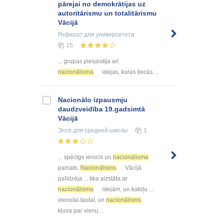
pārejai no demokrātijas uz
autoritārismu un totalitārismu
Vācijā
Реферат
для университета
15
... grupas piesaistīja arī
nacionālisma
idejas, kuras tiecās ...
Nacionālo izpausmju
daudzveidība 19.gadsimtā
Vācijā
Эссе
для средней школы
1
... spēcīgs ierocis un
nacionālisma
pamats.
Nacionālisms
Vācijā
palīdzēja ... tika aizstāta ar
nacionālisma
idejām, un katoļu ...
vienotai tautai, un
nacionālisms
kļuva par vienu ...