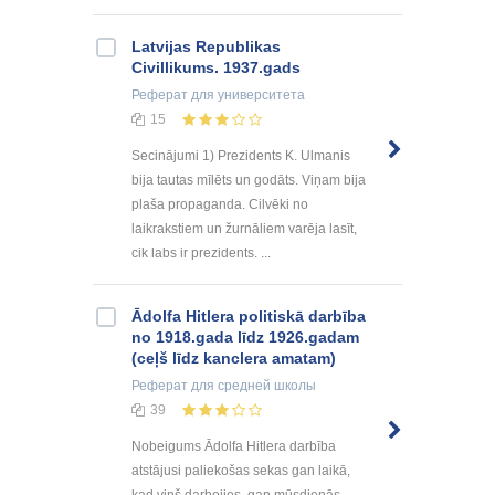
Latvijas Republikas
Civillikums. 1937.gads
Реферат
для университета
15
Secinājumi 1) Prezidents K. Ulmanis
bija tautas mīlēts un godāts. Viņam bija
plaša propaganda. Cilvēki no
laikrakstiem un žurnāliem varēja lasīt,
cik labs ir prezidents. ...
Ādolfa Hitlera politiskā darbība
no 1918.gada līdz 1926.gadam
(ceļš līdz kanclera amatam)
Реферат
для средней школы
39
Nobeigums Ādolfa Hitlera darbība
atstājusi paliekošas sekas gan laikā,
kad viņš darbojies, gan mūsdienās.