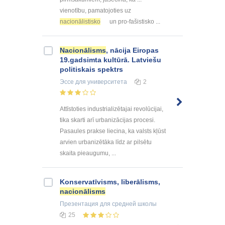
vienotību, pamatojoties uz
nacionālistisko
un pro-fašistisko ...
Nacionālisms
, nācija Eiropas
19.gadsimta kultūrā. Latviešu
politiskais spektrs
Эссе
для университета
2
Attīstoties industrializētajai revolūcijai,
tika skarti arī urbanizācijas procesi.
Pasaules prakse liecina, ka valsts kļūst
arvien urbanizētāka līdz ar pilsētu
skaita pieaugumu, ...
Konservatīvisms, liberālisms,
nacionālisms
Презентация
для средней школы
25