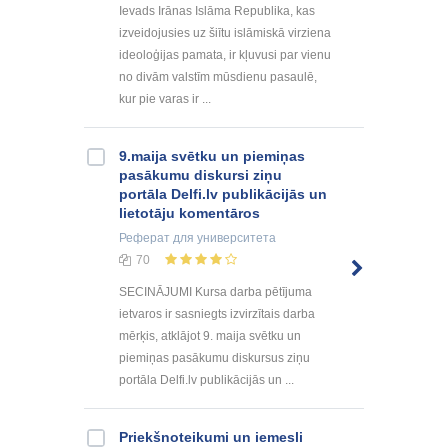
Ievads Irānas Islāma Republika, kas
izveidojusies uz šiītu islāmiskā virziena
ideoloģijas pamata, ir kļuvusi par vienu
no divām valstīm mūsdienu pasaulē,
kur pie varas ir ...
9.maija svētku un piemiņas
pasākumu diskursi ziņu
portāla Delfi.lv publikācijās un
lietotāju komentāros
Реферат
для университета
70
SECINĀJUMI Kursa darba pētījuma
ietvaros ir sasniegts izvirzītais darba
mērķis, atklājot 9. maija svētku un
piemiņas pasākumu diskursus ziņu
portāla Delfi.lv publikācijās un ...
Priekšnoteikumi un iemesli