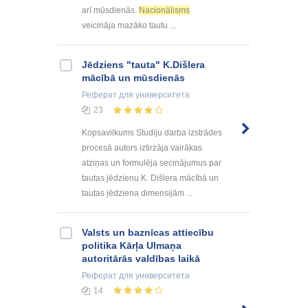
arī mūsdienās.
Nacionālisms
veicināja mazāko tautu ...
Jēdziens "tauta" K.Dišlera
mācībā un mūsdienās
Реферат
для университета
23
Kopsavilkums Studiju darba izstrādes
procesā autors iztirzāja vairākas
atziņas un formulēja secinājumus par
tautas jēdzienu K. Dišlera mācībā un
tautas jēdziena dimensijām ...
Valsts un baznīcas attiecību
politika Kārļa Ulmaņa
autoritārās valdības laikā
Реферат
для университета
14