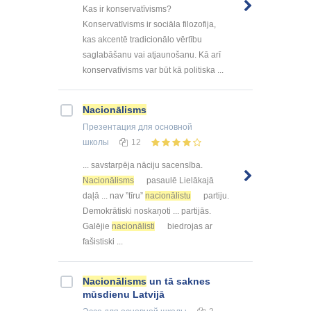
Kas ir konservatīvisms?
Konservatīvisms ir sociāla filozofija,
kas akcentē tradicionālo vērtību
saglabāšanu vai atjaunošanu. Kā arī
konservatīvisms var būt kā politiska ...
Nacionālisms
Презентация
для основной
школы
12
... savstarpēja nāciju sacensība.
Nacionālisms
pasaulē Lielākajā
daļā ... nav ”tīru”
nacionālistu
partiju.
Demokrātiski noskaņoti ... partijās.
Galējie
nacionālisti
biedrojas ar
fašistiski ...
Nacionālisms
un tā saknes
mūsdienu Latvijā