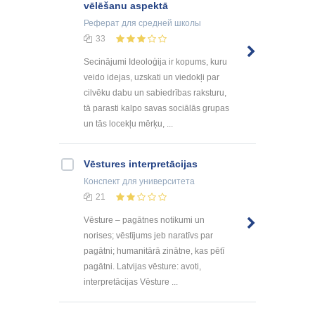
vēlēšanu aspektā
Реферат
для средней школы
33
Secinājumi Ideoloģija ir kopums, kuru
veido idejas, uzskati un viedokļi par
cilvēku dabu un sabiedrības raksturu,
tā parasti kalpo savas sociālās grupas
un tās locekļu mērķu, ...
Vēstures interpretācijas
Конспект
для университета
21
Vēsture – pagātnes notikumi un
norises; vēstījums jeb naratīvs par
pagātni; humanitārā zinātne, kas pētī
pagātni. Latvijas vēsture: avoti,
interpretācijas Vēsture ...