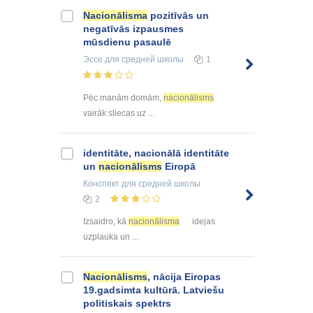
Nacionālisma
pozitīvās un
negatīvās izpausmes
mūsdienu pasaulē
Эссе
для средней школы
1
Pēc manām domām,
nacionālisms
vairāk sliecas uz ...
identitāte, nacionālā identitāte
un
nacionālisms
Eiropā
Конспект
для средней школы
2
Izsaidro, kā
nacionālisma
idejas
uzplauka un ...
Nacionālisms
, nācija Eiropas
19.gadsimta kultūrā. Latviešu
politiskais spektrs