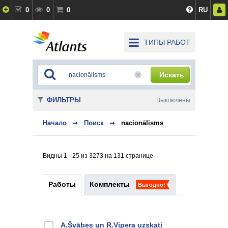
0
0
0
RU
ТИПЫ РАБОТ
Искать
ФИЛЬТРЫ
Выключены
Начало
Поиск
nacionālisms
Видны 1 - 25 из 3273 на 131 странице
Работы
Комплекты
Выгодно!
A.Švābes un R.Vipera uzskati