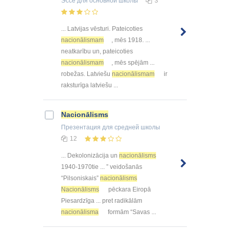
Эссе
для основной школы
3
... Latvijas vēsturi. Pateicoties
nacionālismam
, mēs 1918. ...
neatkarību un, pateicoties
nacionālismam
, mēs spējām ...
robežas. Latviešu
nacionālismam
ir
raksturīga latviešu ...
Nacionālisms
Презентация
для средней школы
12
... Dekolonizācija un
nacionālisms
1940-1970tie ... ” veidošanās
“Pilsoniskais”
nacionālisms
Nacionālisms
pēckara Eiropā
Piesardzīga ... pret radikālām
nacionālisma
formām “Savas ...